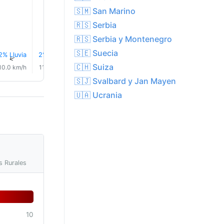
25.0°
🇸🇲 San Marino
🇷🇸 Serbia
🇷🇸 Serbia y Montenegro
🇸🇪 Suecia
2% Lluvia
2% Lluvia
2% Lluvia
3% Lluvia
5% Lluvia
7% Lluvi
↑
↑
↑
↑
↑
↑
🇨🇭 Suiza
10.0 km/h
11.0 km/h
10.0 km/h
9.0 km/h
10.0 km/h
9.0 km/
🇸🇯 Svalbard y Jan Mayen
🇺🇦 Ucrania
s Rurales
10