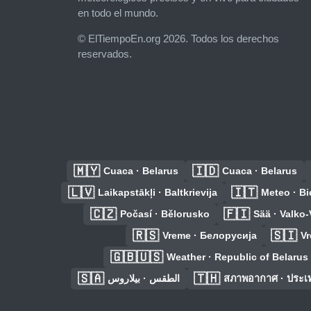
en todo el mundo.
© ElTiempoEn.org 2026. Todos los derechos
reservados.
🇲🇾
🇮🇩
Cuaca · Belarus
Cuaca · Belarus
🇱🇻
🇮🇹
Laikapstākļi · Baltkrievija
Meteo · Bi
🇨🇿
🇫🇮
Počasí · Bělorusko
Sää · Valko
🇷🇸
🇸🇮
Vreme · Белорусија
Vr
🇬🇧🇺🇸
Weather · Republic of Belarus
🇸🇦
🇹🇭
الطقس · بيلاروس
สภาพอากาศ · ประเ