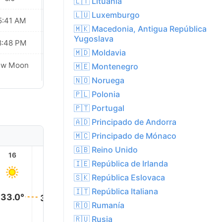
🇱🇹 Lituania
🇱🇺 Luxemburgo
5:41 AM
05:43 AM
🇲🇰 Macedonia, Antigua República
Yugoslava
8:48 PM
08:46 PM
🇲🇩 Moldavia
ew Moon
New Moon
🇲🇪 Montenegro
🇳🇴 Noruega
🇵🇱 Polonia
🇵🇹 Portugal
🇦🇩 Principado de Andorra
🇲🇨 Principado de Mónaco
🇬🇧 Reino Unido
16
17
18
19
20
21
🇮🇪 República de Irlanda
🇸🇰 República Eslovaca
🇮🇹 República Italiana
33.0°
33.0°
32.0°
🇷🇴 Rumanía
30.0°
🇷🇺 Rusia
28.0°