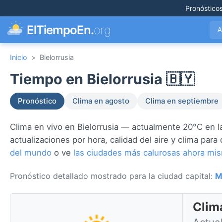
Pronóstico
ElTiempoEn.
org
A
Inicio
>
Bielorrusia
Tiempo en Bielorrusia 🇧🇾
Pronóstico
Clima en agosto
Clima en septiembre
Clima en vivo en Bielorrusia — actualmente 20°C en la
actualizaciones por hora, calidad del aire y clima pa
del mundo
o ve
las ciudades más calurosas ahora mi
Pronóstico detallado mostrado para la ciudad capital:
M
Clima