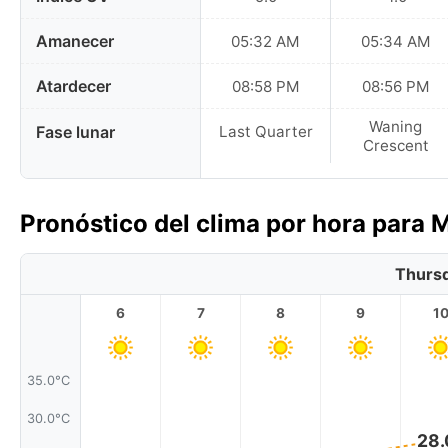
Amanecer
05:32 AM
05:34 AM
Atardecer
08:58 PM
08:56 PM
Waning
Fase lunar
Last Quarter
Crescent
Pronóstico del clima por hora para M
Thursd
6
7
8
9
1
35.0°C
30.0°C
28.