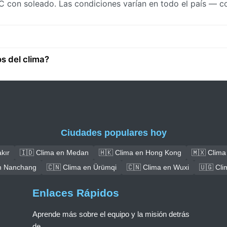
°C con soleado. Las condiciones varían en todo el país — co
s del clima?
Ciudades populares hoy
kır
🇮🇩 Clima en Medan
🇭🇰 Clima en Hong Kong
🇲🇽 Clima
en Nanchang
🇨🇳 Clima en Ürümqi
🇨🇳 Clima en Wuxi
🇺🇬 Cl
Enlaces Rápidos
Aprende más sobre el equipo y la misión detrás
de