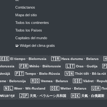
Contáctanos
Mapa del sitio
Todos los continentes
Todos los Países
Capitales del mundo
🧩 Widget del clima gratis
🇪🇸
🇹🇷

El tiempo · Bielorrusia
Hava durumu · Belarus
🇫🇷
🇱🇹
🇵
elorussia
Météo · Biélorussie
Oras · Gudija
🇵🇹
🇻🇳
-Venäjä
Tempo · Bielo-Rússia
Thời tiết · Bê-la-rút
🇷🇴
🇸🇪
eme · Belorusija
Vremea · Belarus
Vädret · Repub
🇳🇱
🇩🇪
🇺🇦
Weer · Wit-Rusland
Wetter · Belarus
Пог
🇯🇵
🇭🇰
ทศเบลารุส
天気 · ベラルーシ共和国
天氣 · 白俄羅斯