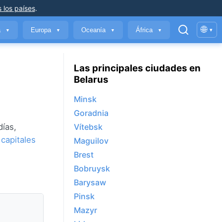
 los países
.
🌐
a
Europa
Oceanía
África
▾
▼
▼
▼
▼
Las principales ciudades en
Belarus
Minsk
Goradnia
días,
Vítebsk
 capitales
Maguilov
Brest
Bobruysk
Barysaw
Pinsk
Mazyr