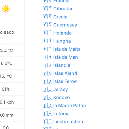
🇫🇷 Francia
🇬🇮 Gibraltar
🇬🇷 Grecia
🇬🇬 Guernesey
oleado
Soleado
🇳🇱 Holanda
🇭🇺 Hungría
🇲🇹 Isla de Malta
23.3°C
20.5°C
🇮🇲 Isla de Man
18.6°C
16.3°C
🇮🇸 Islandia
🇦🇽 Islas Aland
15.1°C
12.1°C
🇫🇴 Islas Feroe
61%
60%
🇯🇪 Jersey
🇽🇰 Kosovo
9.1 kph
16.6 kph
🇪🇸 la Madre Patria
🇱🇻 Letonia
0.0 mm
0.0 mm
🇱🇮 Liechtenstein
6.0
6.0