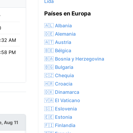
Lida
Países en Europa
%
🇦🇱 Albania
0
🇩🇪 Alemania
:32 AM
🇦🇹 Austria
🇧🇪 Bélgica
:58 PM
🇧🇦 Bosnia y Herzegovina
🇧🇬 Bulgaria
🇨🇿 Chequia
🇭🇷 Croacia
🇩🇰 Dinamarca
🇻🇦 El Vaticano
🇸🇮 Eslovenia
🇪🇪 Estonia
e, Aug 11
Wed, Aug 12
🇫🇮 Finlandia