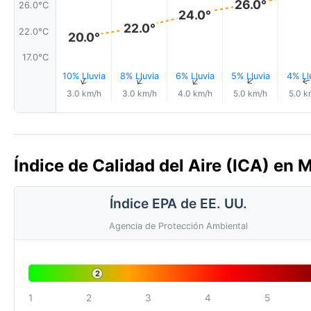
26.0°
26.0°C
24.0°
22.0°
22.0°C
20.0°
17.0°C
10% Lluvia
8% Lluvia
6% Lluvia
5% Lluvia
4% Ll
↑
↑
↑
↑
3.0 km/h
3.0 km/h
4.0 km/h
5.0 km/h
5.0 k
Índice de Calidad del Aire (ICA) en M
Índice EPA de EE. UU.
Agencia de Protección Ambiental
2
1
2
3
4
5