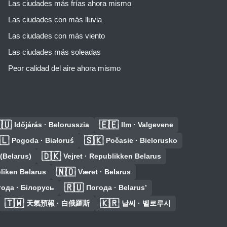
Las ciudades más frías ahora mismo
Las ciudades con más lluvia
Las ciudades con más viento
Las ciudades más soleadas
Peor calidad del aire ahora mismo
🇺
🇪🇪
Időjárás · Belorusszia
Ilm · Valgevene
🇱
🇸🇰
Pogoda · Białoruś
Počasie · Bielorusko
🇩🇰
 (Belarus)
Vejret · Republikken Belarus
🇳🇴
liken Belarus
Været · Belarus
🇷🇺
ода · Білорусь
Погода · Belarus’
🇹🇼
🇰🇷
天氣預報 · 白俄羅斯
날씨 · 벨로루시