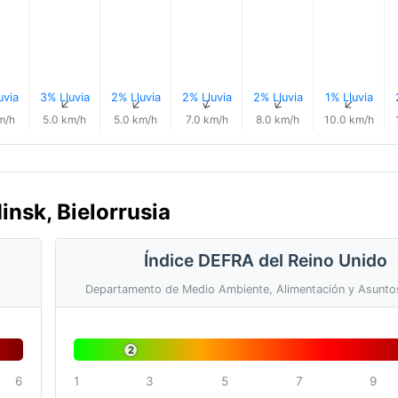
uvia
3% Lluvia
2% Lluvia
2% Lluvia
2% Lluvia
1% Lluvia
↑
↑
↑
↑
↑
↑
m/h
5.0 km/h
5.0 km/h
7.0 km/h
8.0 km/h
10.0 km/h
insk, Bielorrusia
Índice DEFRA del Reino Unido
Departamento de Medio Ambiente, Alimentación y Asunto
2
6
1
3
5
7
9