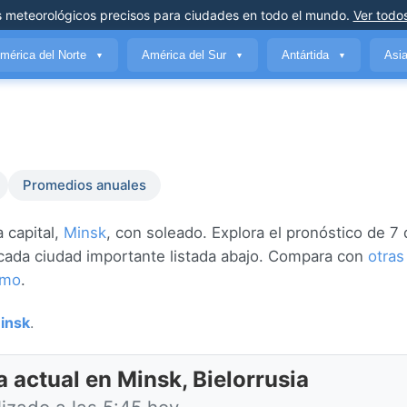
s meteorológicos precisos
para ciudades en todo el mundo
.
Ver todos
mérica del Norte
América del Sur
Antártida
Asi
▼
▼
▼
Promedios anuales
 capital,
Minsk
, con soleado. Explora el pronóstico de 7 
ra cada ciudad importante listada abajo. Compara con
otras
smo
.
insk
.
 actual en Minsk, Bielorrusia