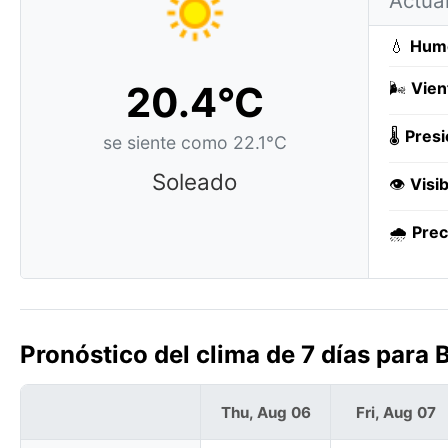
Actua
💧
Hum
20.4°C
🌬️
Vien
🌡️
Presi
se siente como 22.1°C
Soleado
👁️
Visib
🌧️
Prec
Pronóstico del clima de 7 días para B
Thu, Aug 06
Fri, Aug 07