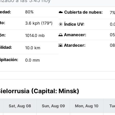
lizado a las 5:45 hoy
edad:
80%
☁️
Cubierta de nubes:
7
to:
3.6 kph (179°)
☀️
Índice UV:
0.
🌅
Amanecer:
05
ón:
1014.0 mb
🌇
Atardecer:
08
ilidad:
10.0 km
ipitación:
0.0 mm
ielorrusia (Capital: Minsk)
Sat, Aug 08
Sun, Aug 09
Mon, Aug 10
Tu