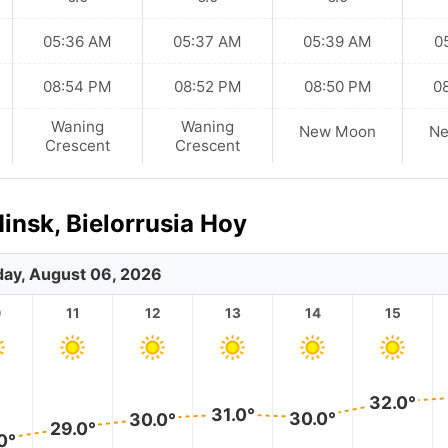
05:36 AM
05:37 AM
05:39 AM
0
08:54 PM
08:52 PM
08:50 PM
0
Waning
Waning
New Moon
N
Crescent
Crescent
insk, Bielorrusia Hoy
ay, August 06, 2026
0
11
12
13
14
15
32.0°
31.0°
30.0°
30.0°
29.0°
0°