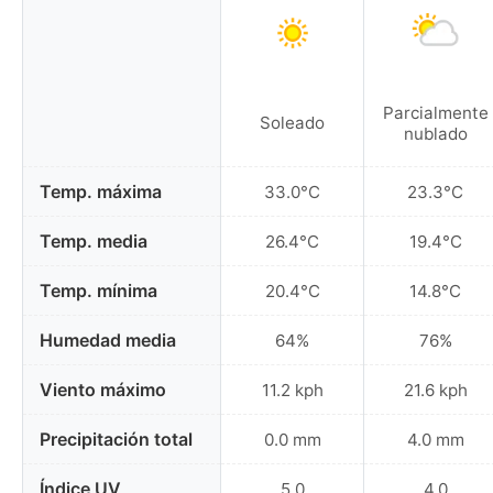
Parcialmente
Soleado
nublado
Temp. máxima
33.0°C
23.3°C
Temp. media
26.4°C
19.4°C
Temp. mínima
20.4°C
14.8°C
Humedad media
64%
76%
Viento máximo
11.2 kph
21.6 kph
Precipitación total
0.0 mm
4.0 mm
Índice UV
5.0
4.0