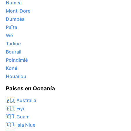
Numea
Mont-Dore
Dumbéa
Païta
Wé
Tadine
Bourail
Poindimié
Koné
Houaïlou
Países en Oceanía
🇦🇺 Australia
🇫🇯 Fiyi
🇬🇺 Guam
🇳🇺 Isla Niue