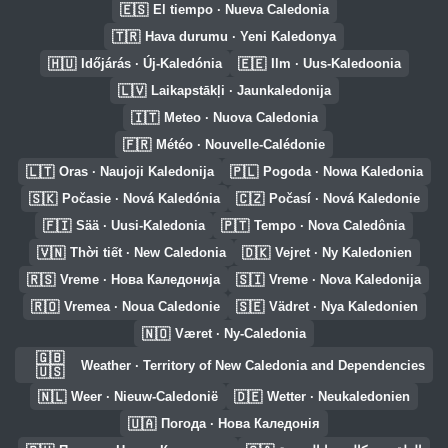
🇪🇸
El tiempo · Nueva Caledonia
🇹🇷
Hava durumu · Yeni Kaledonya
🇭🇺
🇪🇪
Időjárás · Új-Kaledónia
Ilm · Uus-Kaledoonia
🇱🇻
Laikapstākļi · Jaunkaledonija
🇮🇹
Meteo · Nuova Caledonia
🇫🇷
Météo · Nouvelle-Calédonie
🇱🇹
🇵🇱
Oras · Naujoji Kaledonija
Pogoda · Nowa Kaledonia
🇸🇰
🇨🇿
Počasie · Nová Kaledónia
Počasí · Nová Kaledonie
🇫🇮
🇵🇹
Sää · Uusi-Kaledonia
Tempo · Nova Caledônia
🇻🇳
🇩🇰
Thời tiết · New Caledonia
Vejret · Ny Kaledonien
🇷🇸
🇸🇮
Vreme · Нова Каледонија
Vreme · Nova Kaledonija
🇷🇴
🇸🇪
Vremea · Noua Caledonie
Vädret · Nya Kaledonien
🇳🇴
Været · Ny-Caledonia
🇬🇧
Weather · Territory of New Caledonia and Dependencies
🇺🇸
🇳🇱
🇩🇪
Weer · Nieuw-Caledonië
Wetter · Neukaledonien
🇺🇦
Погода · Нова Каледонія