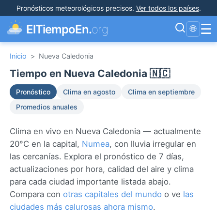
Pronósticos meteorológicos precisos
.
Ver todos los países
.
☰
ElTiempoEn.
org
🌐
Inicio
>
Nueva Caledonia
Tiempo en Nueva Caledonia 🇳🇨
Pronóstico
Clima en agosto
Clima en septiembre
Promedios anuales
Clima en vivo en Nueva Caledonia — actualmente
20°C en la capital,
Numea
, con lluvia irregular en
las cercanías. Explora el pronóstico de 7 días,
actualizaciones por hora, calidad del aire y clima
para cada ciudad importante listada abajo.
Compara con
otras capitales del mundo
o ve
las
ciudades más calurosas ahora mismo
.