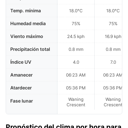
Temp. mínima
18.0°C
18.0°C
Humedad media
75%
75%
Viento máximo
24.5 kph
16.9 kph
Precipitación total
0.8 mm
0.8 mm
Índice UV
4.0
7.0
Amanecer
06:23 AM
06:23 AM
Atardecer
05:36 PM
05:36 PM
Waning
Waning
Fase lunar
Crescent
Crescent
Pronóstico del clima por hora para