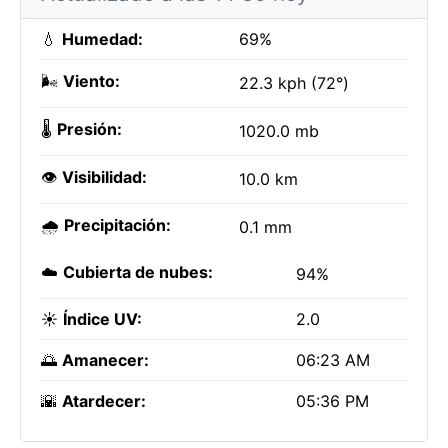
💧
Humedad:
69%
🌬️
Viento:
22.3 kph (72°)
🌡️
Presión:
1020.0 mb
👁️
Visibilidad:
10.0 km
🌧️
Precipitación:
0.1 mm
☁️
Cubierta de nubes:
94%
☀️
Índice UV:
2.0
🌅
Amanecer:
06:23 AM
🌇
Atardecer:
05:36 PM