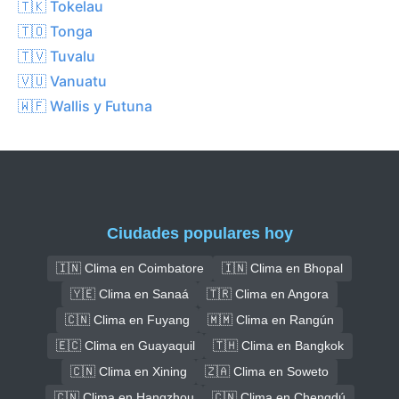
🇹🇰 Tokelau
🇹🇴 Tonga
🇹🇻 Tuvalu
🇻🇺 Vanuatu
🇼🇫 Wallis y Futuna
Ciudades populares hoy
🇮🇳 Clima en Coimbatore
🇮🇳 Clima en Bhopal
🇾🇪 Clima en Sanaá
🇹🇷 Clima en Angora
🇨🇳 Clima en Fuyang
🇲🇲 Clima en Rangún
🇪🇨 Clima en Guayaquil
🇹🇭 Clima en Bangkok
🇨🇳 Clima en Xining
🇿🇦 Clima en Soweto
🇨🇳 Clima en Hangzhou
🇨🇳 Clima en Chengdú