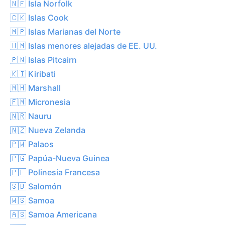
🇳🇫 Isla Norfolk
🇨🇰 Islas Cook
🇲🇵 Islas Marianas del Norte
🇺🇲 Islas menores alejadas de EE. UU.
🇵🇳 Islas Pitcairn
🇰🇮 Kiribati
🇲🇭 Marshall
🇫🇲 Micronesia
🇳🇷 Nauru
🇳🇿 Nueva Zelanda
🇵🇼 Palaos
🇵🇬 Papúa-Nueva Guinea
🇵🇫 Polinesia Francesa
🇸🇧 Salomón
🇼🇸 Samoa
🇦🇸 Samoa Americana