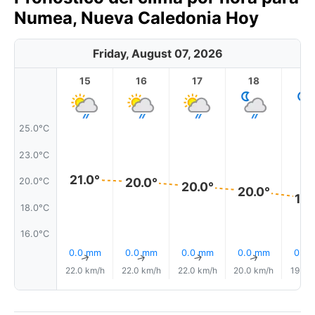
Numea, Nueva Caledonia Hoy
Friday, August 07, 2026
15
16
17
18
1
25.0°C
23.0°C
21.0°
20.0°
20.0°C
20.0°
20.0°
19.
18.0°C
16.0°C
0.0 mm
0.0 mm
0.0 mm
0.0 mm
0.0
↑
↑
↑
↑
22.0 km/h
22.0 km/h
22.0 km/h
20.0 km/h
19.0 