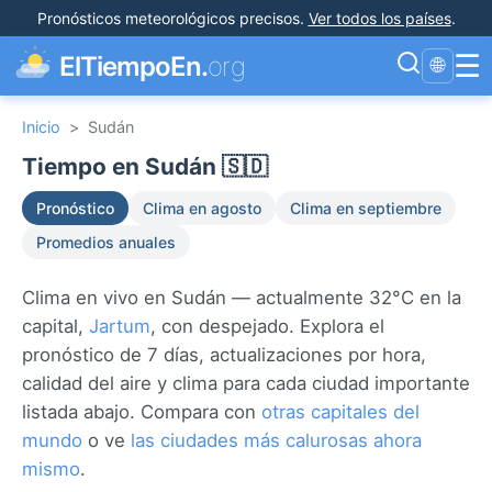
Pronósticos meteorológicos precisos
.
Ver todos los países
.
☰
ElTiempoEn.
org
🌐
Inicio
>
Sudán
Tiempo en Sudán 🇸🇩
Pronóstico
Clima en agosto
Clima en septiembre
Promedios anuales
Clima en vivo en Sudán — actualmente 32°C en la
capital,
Jartum
, con despejado. Explora el
pronóstico de 7 días, actualizaciones por hora,
calidad del aire y clima para cada ciudad importante
listada abajo. Compara con
otras capitales del
mundo
o ve
las ciudades más calurosas ahora
mismo
.