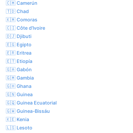
🇨🇲 Camerún
🇹🇩 Chad
🇰🇲 Comoras
🇨🇮 Côte d’Ivoire
🇩🇯 Djibuti
🇪🇬 Egipto
🇪🇷 Eritrea
🇪🇹 Etiopía
🇬🇦 Gabón
🇬🇲 Gambia
🇬🇭 Ghana
🇬🇳 Guinea
🇬🇶 Guinea Ecuatorial
🇬🇼 Guinea-Bissáu
🇰🇪 Kenia
🇱🇸 Lesoto