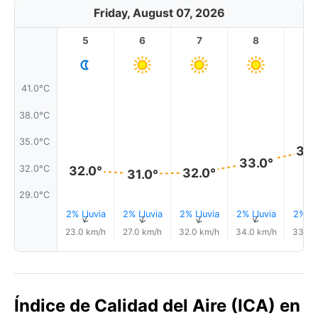
Friday, August 07, 2026
5
6
7
8
9
41.0°C
38.0°C
35.0°C
34.
33.0°
32.0°C
32.0°
32.0°
31.0°
29.0°C
2% Lluvia
2% Lluvia
2% Lluvia
2% Lluvia
2% Ll
↑
↑
↑
↑
23.0 km/h
27.0 km/h
32.0 km/h
34.0 km/h
33.0 
Índice de Calidad del Aire (ICA) en