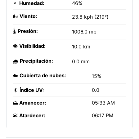
💧
Humedad:
46%
🌬️
Viento:
23.8 kph (219°)
🌡️
Presión:
1006.0 mb
👁️
Visibilidad:
10.0 km
🌧️
Precipitación:
0.0 mm
☁️
Cubierta de nubes:
15%
☀️
Índice UV:
0.0
🌅
Amanecer:
05:33 AM
🌇
Atardecer:
06:17 PM