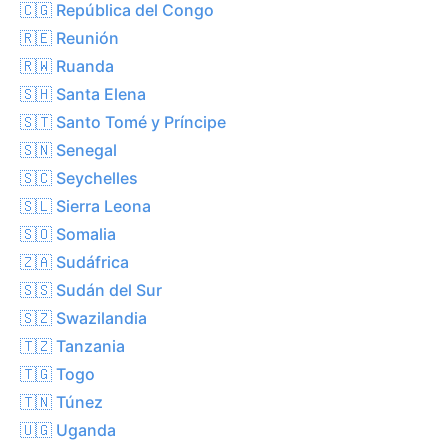
🇨🇬 República del Congo
🇷🇪 Reunión
🇷🇼 Ruanda
🇸🇭 Santa Elena
🇸🇹 Santo Tomé y Príncipe
🇸🇳 Senegal
🇸🇨 Seychelles
🇸🇱 Sierra Leona
🇸🇴 Somalia
🇿🇦 Sudáfrica
🇸🇸 Sudán del Sur
🇸🇿 Swazilandia
🇹🇿 Tanzania
🇹🇬 Togo
🇹🇳 Túnez
🇺🇬 Uganda