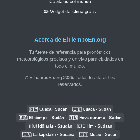
Capitales del mundo
🧩 Widget del clima gratis
Acerca de ElTiempoEn.org
Tu fuente de referencia para pronósticos
meteorológicos precisos y en vivo para ciudades en
todo el mundo.
© ElTiempoEn.org 2026. Todos los derechos
reservados.
🇲🇾
🇮🇩
Cuaca · Sudan
Cuaca · Sudan
🇪🇸
🇹🇷
El tiempo · Sudán
Hava durumu · Sudan
🇭🇺
🇪🇪
Időjárás · Szudán
Ilm · Sudaan
🇱🇻
🇮🇹
Laikapstākļi · Sudāna
Meteo · Sudan