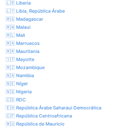
🇱🇷 Liberia
🇱🇾 Libia, República Árabe
🇲🇬 Madagascar
🇲🇼 Malaui
🇲🇱 Mali
🇲🇦 Marruecos
🇲🇷 Mauritania
🇾🇹 Mayotte
🇲🇿 Mozambique
🇳🇦 Namibia
🇳🇪 Níger
🇳🇬 Nigeria
🇨🇩 RDC
🇪🇭 República Árabe Saharaui Democrática
🇨🇫 República Centroafricana
🇲🇺 República de Mauricio