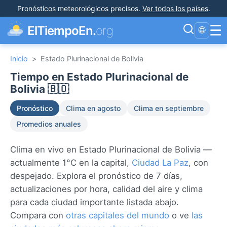
Pronósticos meteorológicos precisos
.
Ver todos los países
.
☰
ElTiempoEn.
org
🌐
Inicio
>
Estado Plurinacional de Bolivia
Tiempo en Estado Plurinacional de
Bolivia 🇧🇴
Pronóstico
Clima en agosto
Clima en septiembre
Promedios anuales
Clima en vivo en Estado Plurinacional de Bolivia —
actualmente 1°C en la capital,
Ciudad La Paz
, con
despejado. Explora el pronóstico de 7 días,
actualizaciones por hora, calidad del aire y clima
para cada ciudad importante listada abajo.
Compara con
otras capitales del mundo
o ve
las