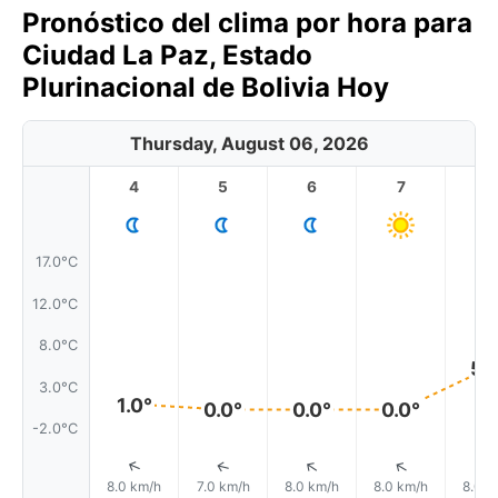
Pronóstico del clima por hora para
Ciudad La Paz, Estado
Plurinacional de Bolivia Hoy
Thursday, August 06, 2026
4
5
6
7
8
17.0°C
12.0°C
8.0°C
5.
3.0°C
1.0°
0.0°
0.0°
0.0°
-2.0°C
↑
↑
↑
↑
8.0 km/h
7.0 km/h
8.0 km/h
8.0 km/h
8.0 k