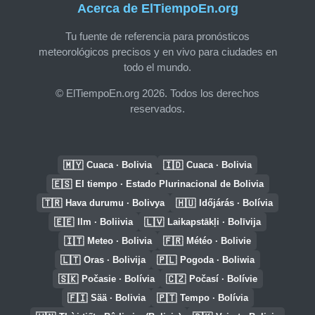
Acerca de ElTiempoEn.org
Tu fuente de referencia para pronósticos
meteorológicos precisos y en vivo para ciudades en
todo el mundo.
© ElTiempoEn.org 2026. Todos los derechos
reservados.
🇲🇾
🇮🇩
Cuaca · Bolivia
Cuaca · Bolivia
🇪🇸
El tiempo · Estado Plurinacional de Bolivia
🇹🇷
🇭🇺
Hava durumu · Bolivya
Időjárás · Bolívia
🇪🇪
🇱🇻
Ilm · Boliivia
Laikapstākļi · Bolīvija
🇮🇹
🇫🇷
Meteo · Bolivia
Météo · Bolivie
🇱🇹
🇵🇱
Oras · Bolivija
Pogoda · Boliwia
🇸🇰
🇨🇿
Počasie · Bolívia
Počasí · Bolívie
🇫🇮
🇵🇹
Sää · Bolivia
Tempo · Bolívia