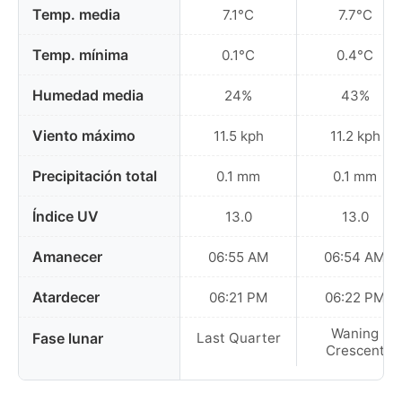
Temp. media
7.1°C
7.7°C
Temp. mínima
0.1°C
0.4°C
Humedad media
24%
43%
Viento máximo
11.5 kph
11.2 kph
Precipitación total
0.1 mm
0.1 mm
Índice UV
13.0
13.0
Amanecer
06:55 AM
06:54 AM
Atardecer
06:21 PM
06:22 PM
Waning
Fase lunar
Last Quarter
Crescent