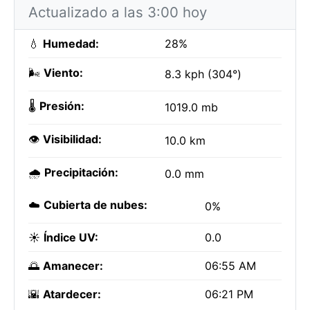
Actualizado a las 3:00 hoy
💧
Humedad:
28%
🌬️
Viento:
8.3 kph (304°)
🌡️
Presión:
1019.0 mb
👁️
Visibilidad:
10.0 km
🌧️
Precipitación:
0.0 mm
☁️
Cubierta de nubes:
0%
☀️
Índice UV:
0.0
🌅
Amanecer:
06:55 AM
🌇
Atardecer:
06:21 PM