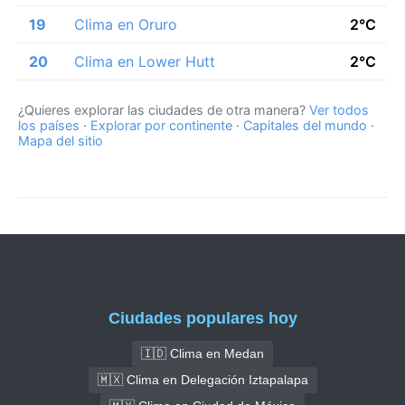
19
Clima en Oruro
2°C
20
Clima en Lower Hutt
2°C
¿Quieres explorar las ciudades de otra manera?
Ver todos
los países
·
Explorar por continente
·
Capitales del mundo
·
Mapa del sitio
Ciudades populares hoy
🇮🇩 Clima en Medan
🇲🇽 Clima en Delegación Iztapalapa