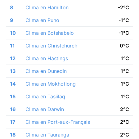
8
Clima en Hamilton
-2°C
9
Clima en Puno
-1°C
10
Clima en Botshabelo
-1°C
11
Clima en Christchurch
0°C
12
Clima en Hastings
1°C
13
Clima en Dunedin
1°C
14
Clima en Mokhotlong
1°C
15
Clima en Tasiilaq
1°C
16
Clima en Darwin
2°C
17
Clima en Port-aux-Français
2°C
18
Clima en Tauranga
2°C