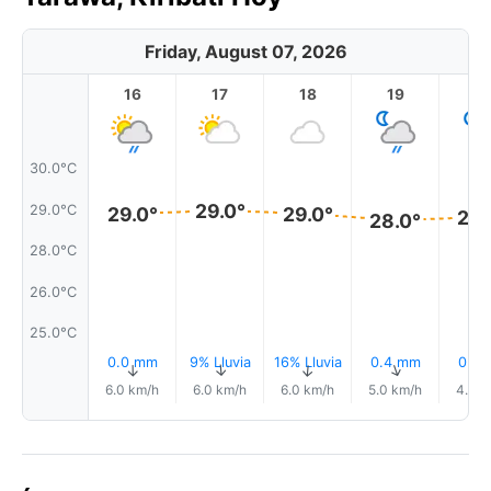
Friday, August 07, 2026
16
17
18
19
2
30.0°C
29.0°
29.0°C
29.0°
29.0°
28.
28.0°
28.0°C
26.0°C
25.0°C
0.0 mm
9% Lluvia
16% Lluvia
0.4 mm
0.0
↑
↑
↑
↑
6.0 km/h
6.0 km/h
6.0 km/h
5.0 km/h
4.0 k