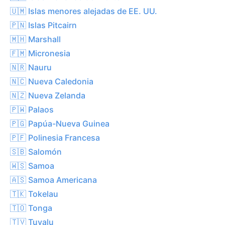
🇺🇲 Islas menores alejadas de EE. UU.
🇵🇳 Islas Pitcairn
🇲🇭 Marshall
🇫🇲 Micronesia
🇳🇷 Nauru
🇳🇨 Nueva Caledonia
🇳🇿 Nueva Zelanda
🇵🇼 Palaos
🇵🇬 Papúa-Nueva Guinea
🇵🇫 Polinesia Francesa
🇸🇧 Salomón
🇼🇸 Samoa
🇦🇸 Samoa Americana
🇹🇰 Tokelau
🇹🇴 Tonga
🇹🇻 Tuvalu