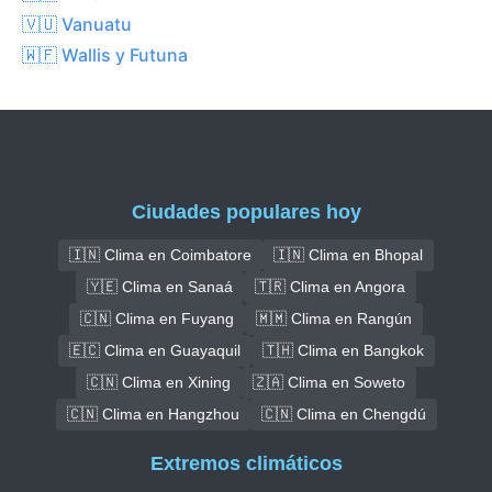
🇻🇺 Vanuatu
🇼🇫 Wallis y Futuna
Ciudades populares hoy
🇮🇳 Clima en Coimbatore
🇮🇳 Clima en Bhopal
🇾🇪 Clima en Sanaá
🇹🇷 Clima en Angora
🇨🇳 Clima en Fuyang
🇲🇲 Clima en Rangún
🇪🇨 Clima en Guayaquil
🇹🇭 Clima en Bangkok
🇨🇳 Clima en Xining
🇿🇦 Clima en Soweto
🇨🇳 Clima en Hangzhou
🇨🇳 Clima en Chengdú
Extremos climáticos