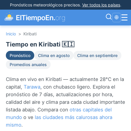
Pronósticos meteorológicos precisos
.
Ver todos los países
.
☰
ElTiempoEn.
org
🌐
Inicio
>
Kiribati
Tiempo en Kiribati 🇰🇮
Pronóstico
Clima en agosto
Clima en septiembre
Promedios anuales
Clima en vivo en Kiribati — actualmente 28°C en la
capital,
Tarawa
, con chubasco ligero. Explora el
pronóstico de 7 días, actualizaciones por hora,
calidad del aire y clima para cada ciudad importante
listada abajo. Compara con
otras capitales del
mundo
o ve
las ciudades más calurosas ahora
mismo
.