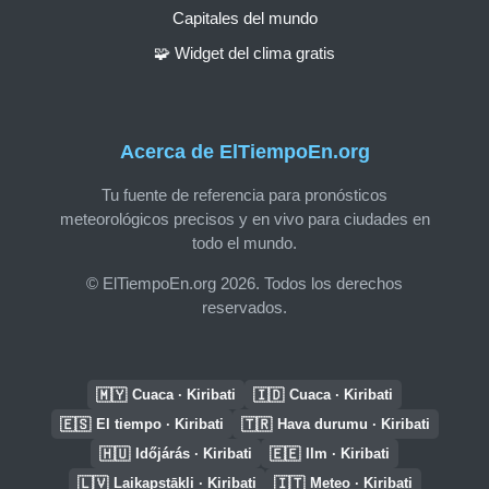
Capitales del mundo
🧩 Widget del clima gratis
Acerca de ElTiempoEn.org
Tu fuente de referencia para pronósticos
meteorológicos precisos y en vivo para ciudades en
todo el mundo.
© ElTiempoEn.org 2026. Todos los derechos
reservados.
🇲🇾
🇮🇩
Cuaca · Kiribati
Cuaca · Kiribati
🇪🇸
🇹🇷
El tiempo · Kiribati
Hava durumu · Kiribati
🇭🇺
🇪🇪
Időjárás · Kiribati
Ilm · Kiribati
🇱🇻
🇮🇹
Laikapstākļi · Kiribati
Meteo · Kiribati