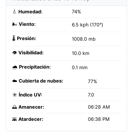
💧
Humedad:
74%
🌬️
Viento:
6.5 kph (170°)
🌡️
Presión:
1008.0 mb
👁️
Visibilidad:
10.0 km
🌧️
Precipitación:
0.1 mm
☁️
Cubierta de nubes:
77%
☀️
Índice UV:
7.0
🌅
Amanecer:
06:28 AM
🌇
Atardecer:
06:38 PM