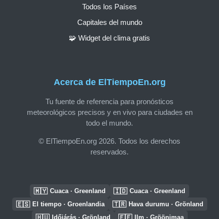
Todos los Países
Capitales del mundo
🧩 Widget del clima gratis
Acerca de ElTiempoEn.org
Tu fuente de referencia para pronósticos
meteorológicos precisos y en vivo para ciudades en
todo el mundo.
© ElTiempoEn.org 2026. Todos los derechos
reservados.
🇲🇾
🇮🇩
Cuaca · Greenland
Cuaca · Greenland
🇪🇸
🇹🇷
El tiempo · Groenlandia
Hava durumu · Grönland
🇭🇺
🇪🇪
Időjárás · Grönland
Ilm · Gröönimaa