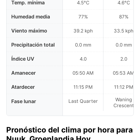
Temp. mínima
4.5°C
4.6°C
Humedad media
77%
87%
Viento máximo
39.2 kph
33.5 kph
Precipitación total
0.0 mm
0.0 mm
Índice UV
4.0
2.0
Amanecer
05:50 AM
05:53 AM
Atardecer
11:15 PM
11:12 PM
Waning
Fase lunar
Last Quarter
Crescent
Pronóstico del clima por hora para
Nuuk, Groenlandia Hoy