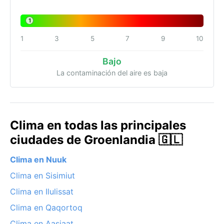
1
1
3
5
7
9
10
Bajo
La contaminación del aire es baja
Clima en todas las principales
ciudades de Groenlandia 🇬🇱
Clima en Nuuk
Clima en Sisimiut
Clima en Ilulissat
Clima en Qaqortoq
Clima en Aasiaat