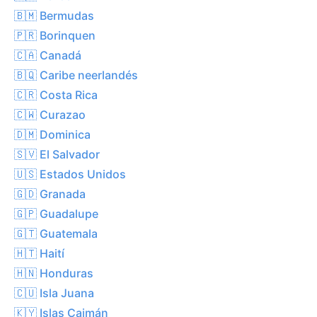
🇧🇲 Bermudas
🇵🇷 Borinquen
🇨🇦 Canadá
🇧🇶 Caribe neerlandés
🇨🇷 Costa Rica
🇨🇼 Curazao
🇩🇲 Dominica
🇸🇻 El Salvador
🇺🇸 Estados Unidos
🇬🇩 Granada
🇬🇵 Guadalupe
🇬🇹 Guatemala
🇭🇹 Haití
🇭🇳 Honduras
🇨🇺 Isla Juana
🇰🇾 Islas Caimán