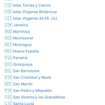
🇹🇨 Islas Turcas y Caicos
🇻🇬 Islas Vírgenes Británicas
🇻🇮 Islas Vírgenes de EE. UU.
🇯🇲 Jamaica
🇲🇶 Martinica
🇲🇸 Montserrat
🇳🇮 Nicaragua
🇲🇽 Nueva España
🇵🇦 Panamá
🇩🇴 Quisqueya
🇧🇱 San Bartolomé
🇰🇳 San Cristóbal y Nevis
🇲🇫 San Martín
🇵🇲 San Pedro y Miquelón
🇻🇨 San Vicente y las Granadinas
🇱🇨 Santa Lucía