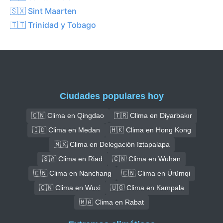
🇸🇽 Sint Maarten
🇹🇹 Trinidad y Tobago
Ciudades populares hoy
🇨🇳 Clima en Qingdao
🇹🇷 Clima en Diyarbakır
🇮🇩 Clima en Medan
🇭🇰 Clima en Hong Kong
🇲🇽 Clima en Delegación Iztapalapa
🇸🇦 Clima en Riad
🇨🇳 Clima en Wuhan
🇨🇳 Clima en Nanchang
🇨🇳 Clima en Ürümqi
🇨🇳 Clima en Wuxi
🇺🇬 Clima en Kampala
🇲🇦 Clima en Rabat