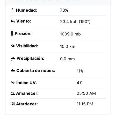
💧
Humedad:
78%
🌬️
Viento:
23.4 kph (190°)
🌡️
Presión:
1009.0 mb
👁️
Visibilidad:
10.0 km
🌧️
Precipitación:
0.0 mm
☁️
Cubierta de nubes:
11%
☀️
Índice UV:
4.0
🌅
Amanecer:
05:50 AM
🌇
Atardecer:
11:15 PM