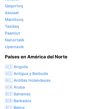
Qaqortoq
Aasiaat
Maniitsoq
Tasiilaq
Paamiut
Nanortalik
Upernavik
Países en América del Norte
🇦🇮 Anguila
🇦🇬 Antigua y Barbuda
🇳🇱 Antillas Holandesas
🇦🇼 Aruba
🇧🇸 Bahamas
🇧🇧 Barbados
🇧🇿 Belice