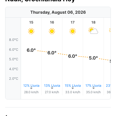
Thursday, August 06, 2026
15
16
17
18
1
8.0°C
6.0°
6.0°C
6.0°
6.0°
5.0°
5.0°C
5.
4.0°C
2.0°C
12% Lluvia
13% Lluvia
15% Lluvia
17% Lluvia
23% Ll
↑
↑
↑
↑
28.0 km/h
27.0 km/h
33.0 km/h
35.0 km/h
36.0 