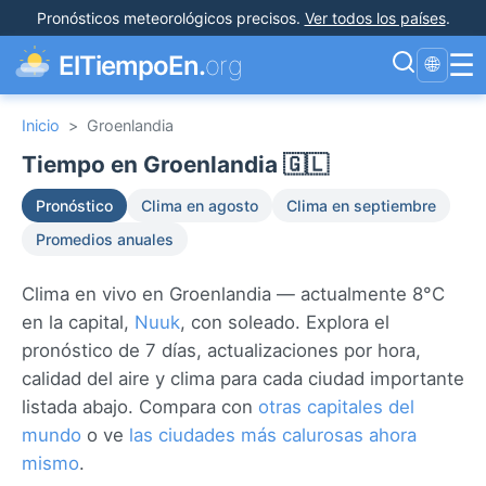
Pronósticos meteorológicos precisos
.
Ver todos los países
.
☰
ElTiempoEn.
org
🌐
Inicio
>
Groenlandia
Tiempo en Groenlandia 🇬🇱
Pronóstico
Clima en agosto
Clima en septiembre
Promedios anuales
Clima en vivo en Groenlandia — actualmente 8°C
en la capital,
Nuuk
, con soleado. Explora el
pronóstico de 7 días, actualizaciones por hora,
calidad del aire y clima para cada ciudad importante
listada abajo. Compara con
otras capitales del
mundo
o ve
las ciudades más calurosas ahora
mismo
.