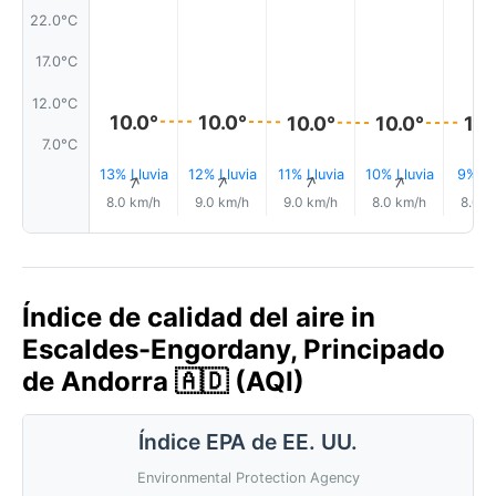
22.0°C
17.0°C
12.0°C
10.0°
10.0°
10.0°
10.
10.0°
7.0°C
13% Lluvia
12% Lluvia
11% Lluvia
10% Lluvia
9% Ll
↑
↑
↑
↑
8.0 km/h
9.0 km/h
9.0 km/h
8.0 km/h
8.0 k
Índice de calidad del aire in
Escaldes-Engordany, Principado
de Andorra 🇦🇩 (AQI)
Índice EPA de EE. UU.
Environmental Protection Agency