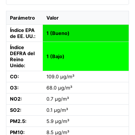
Parámetro
Valor
Índice EPA
1 (Bueno)
de EE. UU.:
Índice
DEFRA del
1 (Bajo)
Reino
Unido:
CO:
109.0 µg/m³
O3:
68.0 µg/m³
NO2:
0.7 µg/m³
SO2:
0.1 µg/m³
PM2.5:
5.9 µg/m³
PM10:
8.5 µg/m³