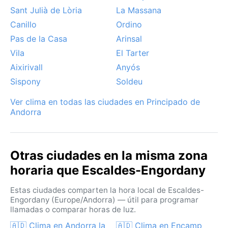
forma en los valles durante el otoño, dando un aire
Sant Julià de Lòria
La Massana
místico al entorno. En invierno, el viento de montaña
Canillo
Ordino
puede ser intenso, pero la nieve es el gran atractivo
Pas de la Casa
Arinsal
para los deportes de esquí. No hay monzones ni
Vila
El Tarter
huracanes; el clima es predecible, con heladas
Aixirivall
Anyós
frecuentes entre noviembre y marzo. Una visita en
cualquier estación regala la serenidad de los Pirineos.
Sispony
Soldeu
Ver clima en todas las ciudades en Principado de
Andorra
Otras ciudades en la misma zona
horaria que Escaldes-Engordany
Estas ciudades comparten la hora local de Escaldes-
Engordany (Europe/Andorra) — útil para programar
llamadas o comparar horas de luz.
🇦🇩 Clima en Andorra la
🇦🇩 Clima en Encamp