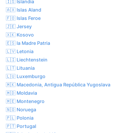
🇮🇸 Islandia
🇦🇽 Islas Aland
🇫🇴 Islas Feroe
🇯🇪 Jersey
🇽🇰 Kosovo
🇪🇸 la Madre Patria
🇱🇻 Letonia
🇱🇮 Liechtenstein
🇱🇹 Lituania
🇱🇺 Luxemburgo
🇲🇰 Macedonia, Antigua República Yugoslava
🇲🇩 Moldavia
🇲🇪 Montenegro
🇳🇴 Noruega
🇵🇱 Polonia
🇵🇹 Portugal