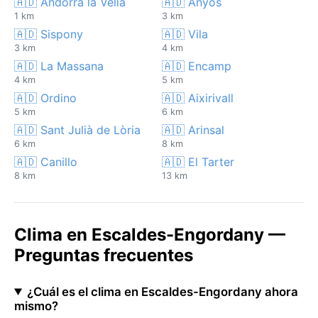
🇦🇩 Andorra la Vella
🇦🇩 Anyós
1 km
3 km
🇦🇩 Sispony
🇦🇩 Vila
3 km
4 km
🇦🇩 La Massana
🇦🇩 Encamp
4 km
5 km
🇦🇩 Ordino
🇦🇩 Aixirivall
5 km
6 km
🇦🇩 Sant Julià de Lòria
🇦🇩 Arinsal
6 km
8 km
🇦🇩 Canillo
🇦🇩 El Tarter
8 km
13 km
Clima en Escaldes-Engordany —
Preguntas frecuentes
¿Cuál es el clima en Escaldes-Engordany ahora
mismo?