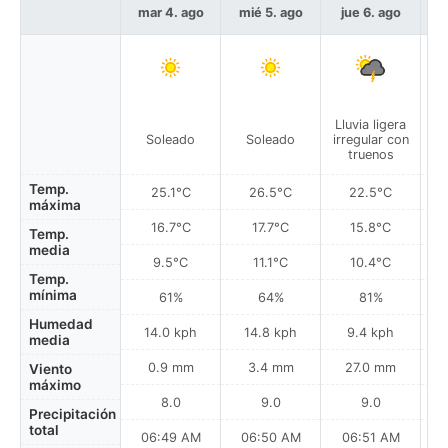
mar 4. ago
mié 5. ago
jue 6. ago
v
Lluvia ligera
Soleado
Soleado
irregular con
truenos
Temp.
25.1°C
26.5°C
22.5°C
máxima
16.7°C
17.7°C
15.8°C
Temp.
media
9.5°C
11.1°C
10.4°C
Temp.
mínima
61%
64%
81%
Humedad
14.0 kph
14.8 kph
9.4 kph
media
0.9 mm
3.4 mm
27.0 mm
Viento
máximo
8.0
9.0
9.0
Precipitación
total
06:49 AM
06:50 AM
06:51 AM
0