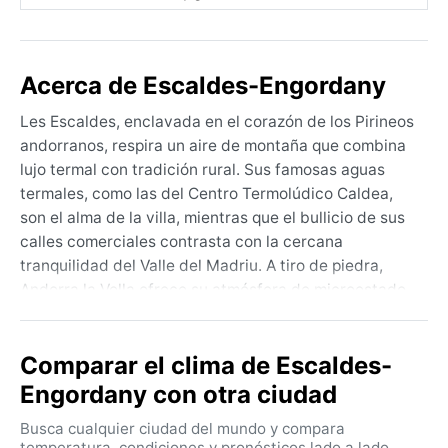
Acerca de Escaldes-Engordany
Les Escaldes, enclavada en el corazón de los Pirineos
andorranos, respira un aire de montaña que combina
lujo termal con tradición rural. Sus famosas aguas
termales, como las del Centro Termolúdico Caldea,
son el alma de la villa, mientras que el bullicio de sus
calles comerciales contrasta con la cercana
tranquilidad del Valle del Madriu. A tiro de piedra,
Andorra la Vella ofrece su atmósfera de microestado
y sus tiendas libres de impuestos, pero aquí, en Les
Escaldes, el paisaje se impone: picos nevados y
Comparar el clima de Escaldes-
frondosos bosques que cambian de color con las
estaciones.
Engordany con otra ciudad
La clasificación Köppen Dfb define un clima
Busca cualquier ciudad del mundo y compara
continental de verano suave, con inviernos fríos y
temperatura, condiciones y pronósticos lado a lado.