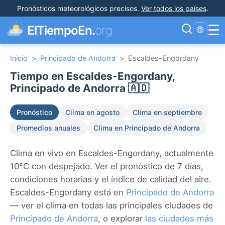
Pronósticos meteorológicos precisos
.
Ver todos los países
.
☰
ElTiempoEn.
org
🌐
Inicio
>
Principado de Andorra
>
Escaldes-Engordany
Tiempo en Escaldes-Engordany,
Principado de Andorra 🇦🇩
Pronóstico
Clima en agosto
Clima en septiembre
Promedios anuales
Clima en Principado de Andorra
Clima en vivo en Escaldes-Engordany, actualmente
10°C con despejado. Ver el pronóstico de 7 días,
condiciones horarias y el índice de calidad del aire.
Escaldes-Engordany está en
Principado de Andorra
— ver el clima en todas las principales ciudades de
Principado de Andorra
, o explorar
las ciudades más