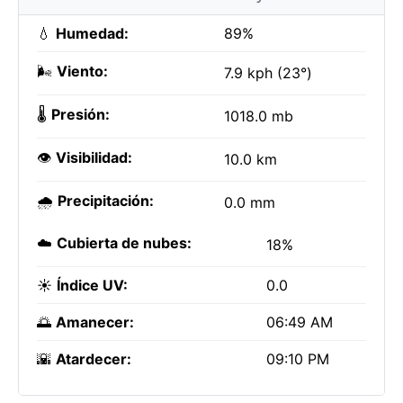
💧
Humedad:
89%
🌬️
Viento:
7.9 kph (23°)
🌡️
Presión:
1018.0 mb
👁️
Visibilidad:
10.0 km
🌧️
Precipitación:
0.0 mm
☁️
Cubierta de nubes:
18%
☀️
Índice UV:
0.0
🌅
Amanecer:
06:49 AM
🌇
Atardecer:
09:10 PM