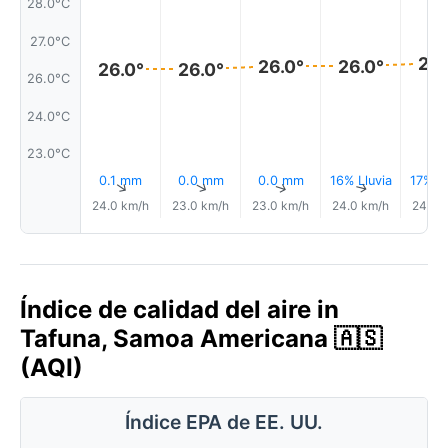
28.0°C
27.0°C
26.
26.0°
26.0°
26.0°
26.0°
26.0°C
24.0°C
23.0°C
0.1 mm
0.0 mm
0.0 mm
16% Lluvia
17% Ll
↑
↑
↑
↑
24.0 km/h
23.0 km/h
23.0 km/h
24.0 km/h
24.0 
Índice de calidad del aire in
Tafuna, Samoa Americana 🇦🇸
(AQI)
Índice EPA de EE. UU.