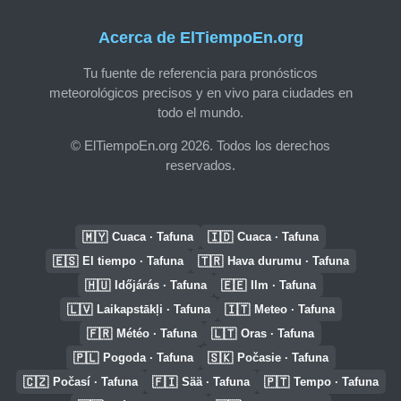
Acerca de ElTiempoEn.org
Tu fuente de referencia para pronósticos
meteorológicos precisos y en vivo para ciudades en
todo el mundo.
© ElTiempoEn.org 2026. Todos los derechos
reservados.
🇲🇾
🇮🇩
Cuaca · Tafuna
Cuaca · Tafuna
🇪🇸
🇹🇷
El tiempo · Tafuna
Hava durumu · Tafuna
🇭🇺
🇪🇪
Időjárás · Tafuna
Ilm · Tafuna
🇱🇻
🇮🇹
Laikapstākļi · Tafuna
Meteo · Tafuna
🇫🇷
🇱🇹
Météo · Tafuna
Oras · Tafuna
🇵🇱
🇸🇰
Pogoda · Tafuna
Počasie · Tafuna
🇨🇿
🇫🇮
🇵🇹
Počasí · Tafuna
Sää · Tafuna
Tempo · Tafuna