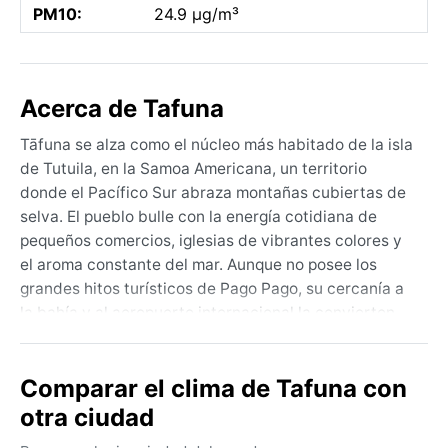
PM10:
24.9 µg/m³
Acerca de Tafuna
Tāfuna se alza como el núcleo más habitado de la isla
de Tutuila, en la Samoa Americana, un territorio
donde el Pacífico Sur abraza montañas cubiertas de
selva. El pueblo bulle con la energía cotidiana de
pequeños comercios, iglesias de vibrantes colores y
el aroma constante del mar. Aunque no posee los
grandes hitos turísticos de Pago Pago, su cercanía a
la bahía y al aeropuerto internacional la convierten
en un punto de paso inevitable. El ritmo de vida es
pausado, marcado por el vaivén de las palmeras y el
Comparar el clima de Tafuna con
sonido de las olas rompiendo contra los arrecifes de
coral.
otra ciudad
El clima, propio de la zona tropical (Köppen Af), es