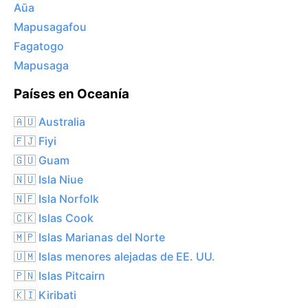
Aūa
Mapusagafou
Fagatogo
Mapusaga
Países en Oceanía
🇦🇺 Australia
🇫🇯 Fiyi
🇬🇺 Guam
🇳🇺 Isla Niue
🇳🇫 Isla Norfolk
🇨🇰 Islas Cook
🇲🇵 Islas Marianas del Norte
🇺🇲 Islas menores alejadas de EE. UU.
🇵🇳 Islas Pitcairn
🇰🇮 Kiribati