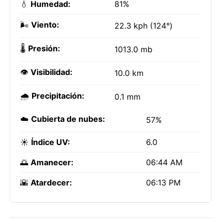
💧
Humedad:
81%
🌬️
Viento:
22.3 kph (124°)
🌡️
Presión:
1013.0 mb
👁️
Visibilidad:
10.0 km
🌧️
Precipitación:
0.1 mm
☁️
Cubierta de nubes:
57%
☀️
Índice UV:
6.0
🌅
Amanecer:
06:44 AM
🌇
Atardecer:
06:13 PM