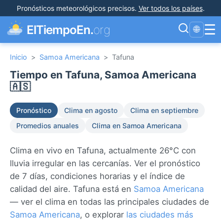
Pronósticos meteorológicos precisos
.
Ver todos los países
.
☰
ElTiempoEn.
org
🌐
Inicio
>
Samoa Americana
>
Tafuna
Tiempo en Tafuna, Samoa Americana
🇦🇸
Pronóstico
Clima en agosto
Clima en septiembre
Promedios anuales
Clima en Samoa Americana
Clima en vivo en Tafuna, actualmente 26°C con
lluvia irregular en las cercanías. Ver el pronóstico
de 7 días, condiciones horarias y el índice de
calidad del aire. Tafuna está en
Samoa Americana
— ver el clima en todas las principales ciudades de
Samoa Americana
, o explorar
las ciudades más