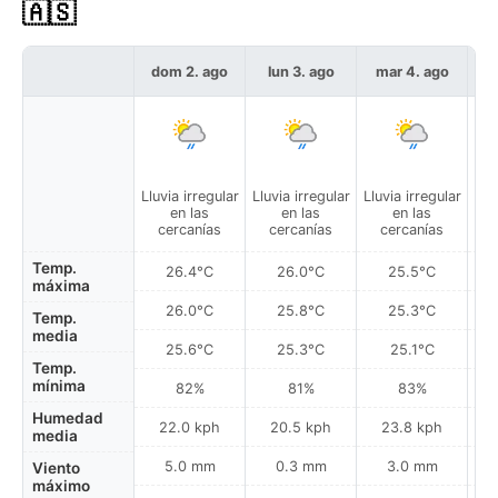
🇦🇸
dom 2. ago
lun 3. ago
mar 4. ago
m
Lluvia irregular
Lluvia irregular
Lluvia irregular
Llu
en las
en las
en las
cercanías
cercanías
cercanías
Temp.
26.4°C
26.0°C
25.5°C
máxima
26.0°C
25.8°C
25.3°C
Temp.
media
25.6°C
25.3°C
25.1°C
Temp.
mínima
82%
81%
83%
Humedad
22.0 kph
20.5 kph
23.8 kph
media
5.0 mm
0.3 mm
3.0 mm
Viento
máximo