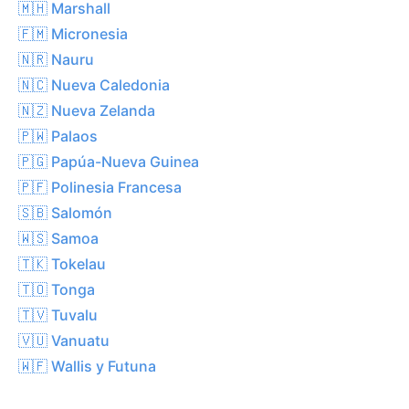
🇲🇭 Marshall
🇫🇲 Micronesia
🇳🇷 Nauru
🇳🇨 Nueva Caledonia
🇳🇿 Nueva Zelanda
🇵🇼 Palaos
🇵🇬 Papúa-Nueva Guinea
🇵🇫 Polinesia Francesa
🇸🇧 Salomón
🇼🇸 Samoa
🇹🇰 Tokelau
🇹🇴 Tonga
🇹🇻 Tuvalu
🇻🇺 Vanuatu
🇼🇫 Wallis y Futuna