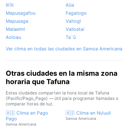
Estos fenómenos pueden convertir días
Ili‘ili
Aūa
aparentemente tranquilos en jornadas de vientos
Mapusagafou
Fagatogo
huracanados y oleaje peligroso. Además, la cercanía
Mapusaga
Vaitogi
al ecuador hace que el amanecer y el atardecer
Malaeimi
Vailoatai
apenas varíen a lo largo del año, regalando siempre
Aoloau
Ta`ū
puestas de sol espectaculares sobre el Pacífico.
Ver clima en todas las ciudades en Samoa Americana
Otras ciudades en la misma zona
horaria que Tafuna
Estas ciudades comparten la hora local de Tafuna
(Pacific/Pago_Pago) — útil para programar llamadas o
comparar horas de luz.
🇦🇸 Clima en Pago
🇦🇸 Clima en Nu‘uuli
Pago
Samoa Americana
Samoa Americana