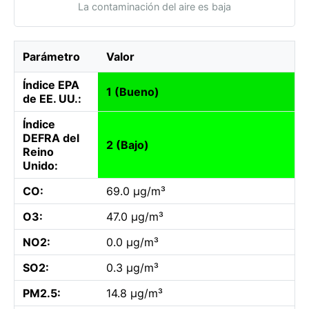
La contaminación del aire es baja
Parámetro
Valor
Índice EPA
1 (Bueno)
de EE. UU.:
Índice
DEFRA del
2 (Bajo)
Reino
Unido:
CO:
69.0 µg/m³
O3:
47.0 µg/m³
NO2:
0.0 µg/m³
SO2:
0.3 µg/m³
PM2.5:
14.8 µg/m³