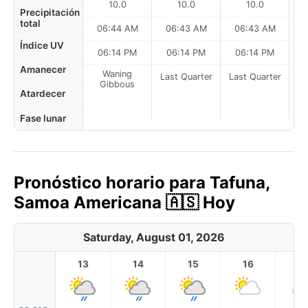
10.0
10.0
10.0
Precipitación
total
06:44 AM
06:43 AM
06:43 AM
0
Índice UV
06:14 PM
06:14 PM
06:14 PM
Amanecer
Waning
Last Quarter
Last Quarter
La
Gibbous
Atardecer
Fase lunar
Pronóstico horario para Tafuna,
Samoa Americana 🇦🇸 Hoy
Saturday, August 01, 2026
13
14
15
16
17