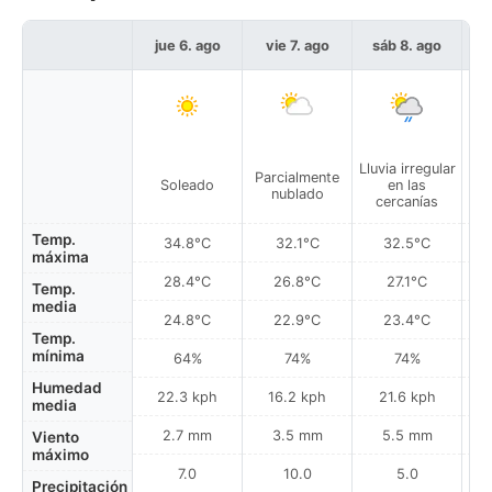
jue 6. ago
vie 7. ago
sáb 8. ago
d
Lluvia irregular
Parcialmente
Pa
Soleado
en las
nublado
cercanías
Temp.
34.8°C
32.1°C
32.5°C
máxima
28.4°C
26.8°C
27.1°C
Temp.
media
24.8°C
22.9°C
23.4°C
Temp.
mínima
64%
74%
74%
Humedad
22.3 kph
16.2 kph
21.6 kph
media
2.7 mm
3.5 mm
5.5 mm
Viento
máximo
7.0
10.0
5.0
Precipitación