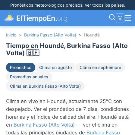
Pronósticos meteorológicos precisos
.
Ver todos los países
.
☰
ElTiempoEn.
org
🌐
Inicio
>
Burkina Fasso (Alto Volta)
>
Houndé
Tiempo en Houndé, Burkina Fasso (Alto
Volta) 🇧🇫
Pronóstico
Clima en agosto
Clima en septiembre
Promedios anuales
Clima en Burkina Fasso (Alto Volta)
Clima en vivo en Houndé, actualmente 25°C con
despejado. Ver el pronóstico de 7 días, condiciones
horarias y el índice de calidad del aire. Houndé está
en
Burkina Fasso (Alto Volta)
— ver el clima en
todas las principales ciudades de
Burkina Fasso