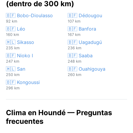
(dentro de 300 km)
🇧🇫 Bobo-Dioulasso
🇧🇫 Dédougou
92 km
107 km
🇧🇫 Léo
🇧🇫 Banfora
160 km
167 km
🇲🇱 Sikasso
🇧🇫 Uagadugú
235 km
236 km
🇧🇫 Nioko I
🇧🇫 Saaba
247 km
248 km
🇲🇱 San
🇧🇫 Ouahigouya
250 km
260 km
🇧🇫 Kongoussi
296 km
Clima en Houndé — Preguntas
frecuentes