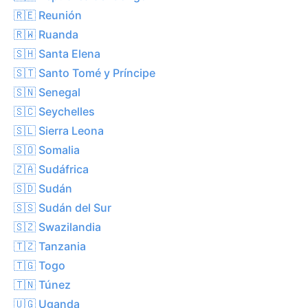
🇷🇪 Reunión
🇷🇼 Ruanda
🇸🇭 Santa Elena
🇸🇹 Santo Tomé y Príncipe
🇸🇳 Senegal
🇸🇨 Seychelles
🇸🇱 Sierra Leona
🇸🇴 Somalia
🇿🇦 Sudáfrica
🇸🇩 Sudán
🇸🇸 Sudán del Sur
🇸🇿 Swazilandia
🇹🇿 Tanzania
🇹🇬 Togo
🇹🇳 Túnez
🇺🇬 Uganda