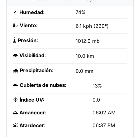
💧
Humedad:
74%
🌬️
Viento:
6.1 kph (220°)
🌡️
Presión:
1012.0 mb
👁️
Visibilidad:
10.0 km
🌧️
Precipitación:
0.0 mm
☁️
Cubierta de nubes:
13%
☀️
Índice UV:
0.0
🌅
Amanecer:
06:02 AM
🌇
Atardecer:
06:37 PM