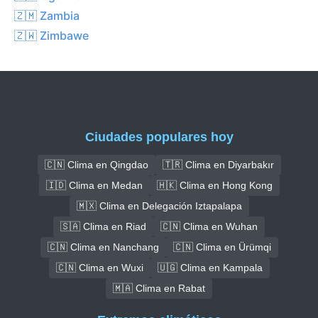
🇿🇲 Zambia
🇿🇼 Zimbawe
Ciudades populares hoy
🇨🇳 Clima en Qingdao
🇹🇷 Clima en Diyarbakır
🇮🇩 Clima en Medan
🇭🇰 Clima en Hong Kong
🇲🇽 Clima en Delegación Iztapalapa
🇸🇦 Clima en Riad
🇨🇳 Clima en Wuhan
🇨🇳 Clima en Nanchang
🇨🇳 Clima en Ürümqi
🇨🇳 Clima en Wuxi
🇺🇬 Clima en Kampala
🇲🇦 Clima en Rabat