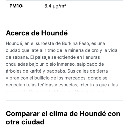
PM10:
8.4 µg/m³
Acerca de Houndé
Houndé, en el suroeste de Burkina Faso, es una
ciudad que late al ritmo de la minería de oro y la vida
de sabana. El paisaje se extiende en llanuras
onduladas bajo un cielo inmenso, salpicado de
árboles de karité y baobabs. Sus calles de tierra
vibran con el bullicio de los mercados, donde se
negocian telas teñidas y especias, mientras que a las
afueras, la Reserva de Mare aux Hippopotames
ofrece un refugio de hipopótamos y aves acuáticas.
La geografía, dominada por la sabana, imprime un
Comparar el clima de Houndé con
carácter tranquilo pero vital, con la minería como
motor económico y las tradiciones agrícolas
otra ciudad
marcando el calendario.