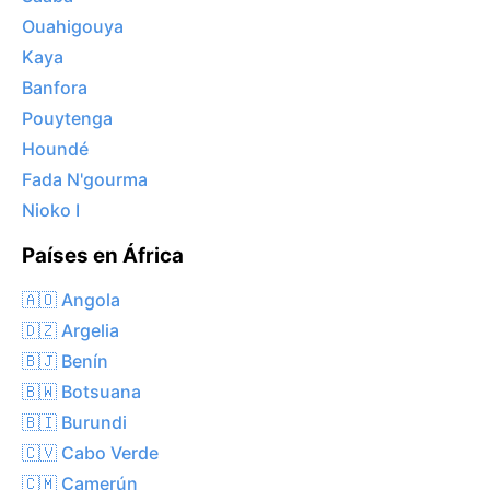
Ouahigouya
Kaya
Banfora
Pouytenga
Houndé
Fada N'gourma
Nioko I
Países en África
🇦🇴 Angola
🇩🇿 Argelia
🇧🇯 Benín
🇧🇼 Botsuana
🇧🇮 Burundi
🇨🇻 Cabo Verde
🇨🇲 Camerún