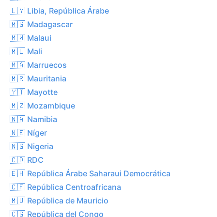
🇱🇾 Libia, República Árabe
🇲🇬 Madagascar
🇲🇼 Malaui
🇲🇱 Mali
🇲🇦 Marruecos
🇲🇷 Mauritania
🇾🇹 Mayotte
🇲🇿 Mozambique
🇳🇦 Namibia
🇳🇪 Níger
🇳🇬 Nigeria
🇨🇩 RDC
🇪🇭 República Árabe Saharaui Democrática
🇨🇫 República Centroafricana
🇲🇺 República de Mauricio
🇨🇬 República del Congo