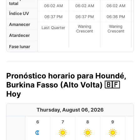
total
06:02 AM
06:02 AM
06:02 AM
0
Índice UV
06:37 PM
06:37 PM
06:36 PM
Amanecer
Waning
Waning
Last Quarter
Crescent
Crescent
Atardecer
Fase lunar
Pronóstico horario para Houndé,
Burkina Fasso (Alto Volta) 🇧🇫
Hoy
Thursday, August 06, 2026
6
7
8
9
1