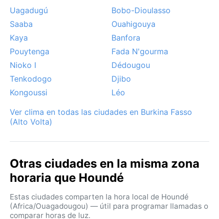
viento reseca la piel y las vías respiratorias, pero
Uagadugú
Bobo-Dioulasso
también baja la humedad. No hay huracanes ni
Saaba
Ouahigouya
monzones extremos, aunque las tormentas eléctricas
Kaya
Banfora
son frecuentes al inicio de la estación lluviosa, con
Pouytenga
Fada N'gourma
espectaculares relámpagos sobre la sabana.
Nioko I
Dédougou
Tenkodogo
Djibo
Kongoussi
Léo
Ver clima en todas las ciudades en Burkina Fasso
(Alto Volta)
Otras ciudades en la misma zona
horaria que Houndé
Estas ciudades comparten la hora local de Houndé
(Africa/Ouagadougou) — útil para programar llamadas o
comparar horas de luz.