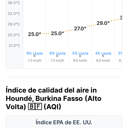
36.0°C
32.0°C
31.
29.0°
28.0°C
27.0°
25.0°
25.0°
25.0°C
21.0°C
8% Lluvia
8% Lluvia
5% Lluvia
4% Lluvia
3% Ll
↑
↑
↑
↑
7.0 km/h
7.0 km/h
9.0 km/h
9.0 km/h
9.0 k
Índice de calidad del aire in
Houndé, Burkina Fasso (Alto
Volta) 🇧🇫 (AQI)
Índice EPA de EE. UU.