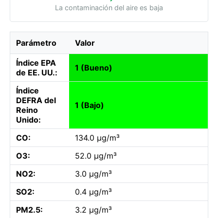
La contaminación del aire es baja
Parámetro
Valor
Índice EPA
1 (Bueno)
de EE. UU.:
Índice
DEFRA del
1 (Bajo)
Reino
Unido:
CO:
134.0 µg/m³
O3:
52.0 µg/m³
NO2:
3.0 µg/m³
SO2:
0.4 µg/m³
PM2.5:
3.2 µg/m³