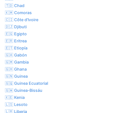
🇹🇩 Chad
🇰🇲 Comoras
🇨🇮 Côte d’Ivoire
🇩🇯 Djibuti
🇪🇬 Egipto
🇪🇷 Eritrea
🇪🇹 Etiopía
🇬🇦 Gabón
🇬🇲 Gambia
🇬🇭 Ghana
🇬🇳 Guinea
🇬🇶 Guinea Ecuatorial
🇬🇼 Guinea-Bissáu
🇰🇪 Kenia
🇱🇸 Lesoto
🇱🇷 Liberia