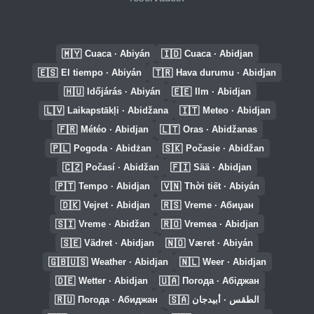
🇲🇾
🇮🇩
Cuaca · Abiyán
Cuaca · Abidjan
🇪🇸
🇹🇷
El tiempo · Abiyán
Hava durumu · Abidjan
🇭🇺
🇪🇪
Időjárás · Abiyán
Ilm · Abidjan
🇱🇻
🇮🇹
Laikapstākļi · Abidžana
Meteo · Abidjan
🇫🇷
🇱🇹
Météo · Abidjan
Oras · Abidžanas
🇵🇱
🇸🇰
Pogoda · Abidżan
Počasie · Abidžan
🇨🇿
🇫🇮
Počasí · Abidžan
Sää · Abidjan
🇵🇹
🇻🇳
Tempo · Abidjan
Thời tiết · Abiyán
🇩🇰
🇷🇸
Vejret · Abidjan
Vreme · Абиџан
🇸🇮
🇷🇴
Vreme · Abidžan
Vremea · Abidjan
🇸🇪
🇳🇴
Vädret · Abidjan
Været · Abiyán
🇬🇧🇺🇸
🇳🇱
Weather · Abidjan
Weer · Abidjan
🇩🇪
🇺🇦
Wetter · Abidjan
Погода · Абіджан
🇷🇺
🇸🇦
Погода · Абиджан
الطقس · أبيدجان