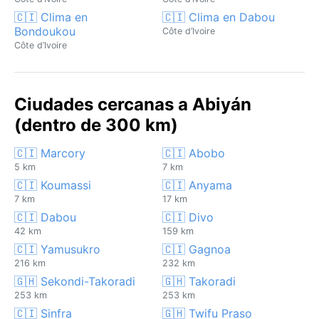
🇨🇮 Clima en
🇨🇮 Clima en Dabou
Bondoukou
Côte d’Ivoire
Côte d’Ivoire
Ciudades cercanas a Abiyán
(dentro de 300 km)
🇨🇮 Marcory
🇨🇮 Abobo
5 km
7 km
🇨🇮 Koumassi
🇨🇮 Anyama
7 km
17 km
🇨🇮 Dabou
🇨🇮 Divo
42 km
159 km
🇨🇮 Yamusukro
🇨🇮 Gagnoa
216 km
232 km
🇬🇭 Sekondi-Takoradi
🇬🇭 Takoradi
253 km
253 km
🇨🇮 Sinfra
🇬🇭 Twifu Praso