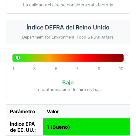
La calidad del aire se considera satisfactoria
Índice DEFRA del Reino Unido
Department for Environment, Food & Rural Affairs
1
1
3
5
7
9
10
Bajo
La contaminación del aire es baja
Parámetro
Valor
Índice EPA
1 (Bueno)
de EE. UU.: