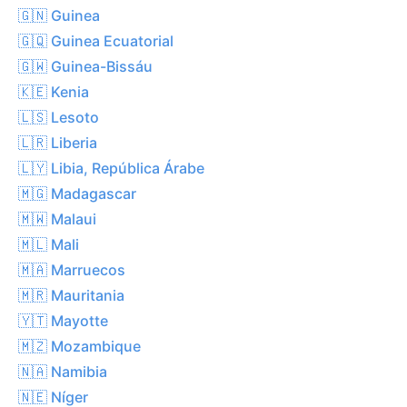
🇬🇳 Guinea
🇬🇶 Guinea Ecuatorial
🇬🇼 Guinea-Bissáu
🇰🇪 Kenia
🇱🇸 Lesoto
🇱🇷 Liberia
🇱🇾 Libia, República Árabe
🇲🇬 Madagascar
🇲🇼 Malaui
🇲🇱 Mali
🇲🇦 Marruecos
🇲🇷 Mauritania
🇾🇹 Mayotte
🇲🇿 Mozambique
🇳🇦 Namibia
🇳🇪 Níger