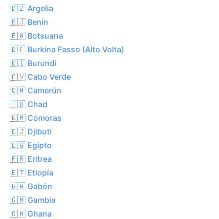
🇩🇿 Argelia
🇧🇯 Benín
🇧🇼 Botsuana
🇧🇫 Burkina Fasso (Alto Volta)
🇧🇮 Burundi
🇨🇻 Cabo Verde
🇨🇲 Camerún
🇹🇩 Chad
🇰🇲 Comoras
🇩🇯 Djibuti
🇪🇬 Egipto
🇪🇷 Eritrea
🇪🇹 Etiopía
🇬🇦 Gabón
🇬🇲 Gambia
🇬🇭 Ghana