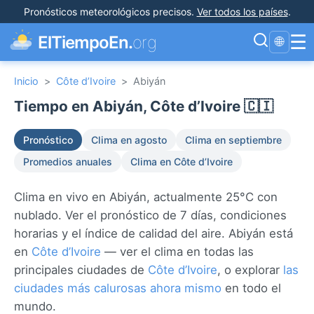
Pronósticos meteorológicos precisos
.
Ver todos los países
.
☰
ElTiempoEn.
org
🌐
Inicio
>
Côte d’Ivoire
>
Abiyán
Tiempo en Abiyán, Côte d’Ivoire 🇨🇮
Pronóstico
Clima en agosto
Clima en septiembre
Promedios anuales
Clima en Côte d’Ivoire
Clima en vivo en Abiyán, actualmente 25°C con
nublado. Ver el pronóstico de 7 días, condiciones
horarias y el índice de calidad del aire. Abiyán está
en
Côte d’Ivoire
— ver el clima en todas las
principales ciudades de
Côte d’Ivoire
, o explorar
las
ciudades más calurosas ahora mismo
en todo el
mundo.