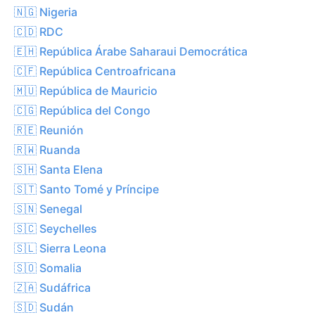
🇳🇬 Nigeria
🇨🇩 RDC
🇪🇭 República Árabe Saharaui Democrática
🇨🇫 República Centroafricana
🇲🇺 República de Mauricio
🇨🇬 República del Congo
🇷🇪 Reunión
🇷🇼 Ruanda
🇸🇭 Santa Elena
🇸🇹 Santo Tomé y Príncipe
🇸🇳 Senegal
🇸🇨 Seychelles
🇸🇱 Sierra Leona
🇸🇴 Somalia
🇿🇦 Sudáfrica
🇸🇩 Sudán