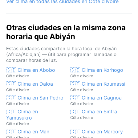
Ver clima en todas las ciudades en Côte d’Ivoire
el Sahara, apenas se siente aquí, pues la costa lo
detiene. Así, Abidján ofrece un clima intenso y
húmedo, perfecto para quienes buscan la vitalidad de
Otras ciudades en la misma zona
lo tropical.
horaria que Abiyán
Estas ciudades comparten la hora local de Abiyán
(Africa/Abidjan) — útil para programar llamadas o
comparar horas de luz.
🇨🇮 Clima en Abobo
🇨🇮 Clima en Korhogo
Côte d’Ivoire
Côte d’Ivoire
🇨🇮 Clima en Daloa
🇨🇮 Clima en Koumassi
Côte d’Ivoire
Côte d’Ivoire
🇨🇮 Clima en San Pedro
🇨🇮 Clima en Gagnoa
Côte d’Ivoire
Côte d’Ivoire
🇨🇮 Clima en
🇨🇮 Clima en Sinfra
Yamusukro
Côte d’Ivoire
Côte d’Ivoire
🇨🇮 Clima en Man
🇨🇮 Clima en Marcory
Côte d’Ivoire
Côte d’Ivoire