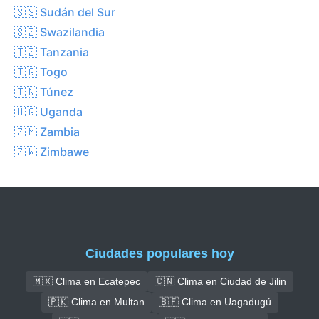
🇸🇸 Sudán del Sur
🇸🇿 Swazilandia
🇹🇿 Tanzania
🇹🇬 Togo
🇹🇳 Túnez
🇺🇬 Uganda
🇿🇲 Zambia
🇿🇼 Zimbawe
Ciudades populares hoy
🇲🇽 Clima en Ecatepec
🇨🇳 Clima en Ciudad de Jilin
🇵🇰 Clima en Multan
🇧🇫 Clima en Uagadugú