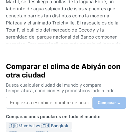
Marfil, se despliega a orillas de la laguna Ébrié, un
laberinto de agua salpicado de islas y puentes que
conectan barrios tan distintos como la moderna
Plateau y el animado Treichville. El rascacielos de la
Tour F, el bullicio del mercado de Cocody y la
serenidad del parque nacional del Banco componen
su rostro. Esta metrópoli, con más de seis millones de
almas, respira un ritmo frenético donde se cruzan el
comercio internacional, la música coupé-décalé y una
Comparar el clima de Abiyán con
gastronomía que huele a attiéké y pescado a la
plancha. Al sur, el golfo de Guinea regala playas como
otra ciudad
Grand-Bassam, mientras la selva tropical avanza
Busca cualquier ciudad del mundo y compara
hacia el norte.
temperatura, condiciones y pronósticos lado a lado.
Bajo la clasificación de clima monzónico tropical
Comparar →
(Am), Abidján conoce dos estaciones muy marcadas.
La temporada de lluvias, de abril a julio, trae
Comparaciones populares en todo el mundo:
aguaceros torrenciales casi a diario, con humedad
que rara vez baja del 80 % y temperaturas que
🇮🇳 Mumbai vs 🇹🇭 Bangkok
oscilan entre 24 y 30 °C. Una segunda temporada