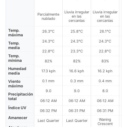
Lluvia irregular
Lluvia irregular
Parcialmente
Pa
en las
en las
nublado
cercanías
cercanías
Temp.
26.3°C
25.8°C
26.1°C
máxima
24.3°C
24.3°C
24.3°C
Temp.
media
22.8°C
23.3°C
22.8°C
Temp.
mínima
82%
82%
83%
Humedad
17.3 kph
16.6 kph
16.2 kph
media
0.1 mm
0.3 mm
0.4 mm
Viento
máximo
9.0
9.0
8.0
Precipitación
total
06:12 AM
06:12 AM
06:12 AM
Índice UV
06:32 PM
06:31 PM
06:31 PM
Amanecer
Waning
Last Quarter
Last Quarter
Crescent