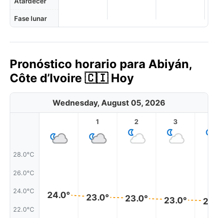
Atardecer
Fase lunar
Pronóstico horario para Abiyán,
Côte d’Ivoire 🇨🇮 Hoy
Wednesday, August 05, 2026
1
2
3
4
28.0°C
26.0°C
24.0°C
24.0°
23.0°
23.0°
23.0°
23.
22.0°C