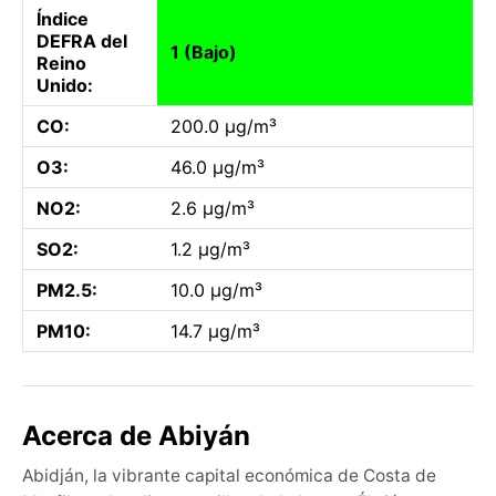
Índice
DEFRA del
1 (Bajo)
Reino
Unido:
CO:
200.0 µg/m³
O3:
46.0 µg/m³
NO2:
2.6 µg/m³
SO2:
1.2 µg/m³
PM2.5:
10.0 µg/m³
PM10:
14.7 µg/m³
Acerca de Abiyán
Abidján, la vibrante capital económica de Costa de