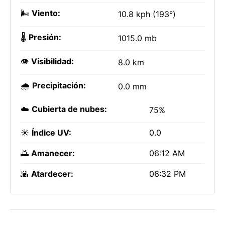
🌬️
Viento:
10.8 kph (193°)
🌡️
Presión:
1015.0 mb
👁️
Visibilidad:
8.0 km
🌧️
Precipitación:
0.0 mm
☁️
Cubierta de nubes:
75%
☀️
Índice UV:
0.0
🌅
Amanecer:
06:12 AM
🌇
Atardecer:
06:32 PM