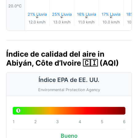
20.0°C
21% Lluvia
25% Lluvia
16% Lluvia
17% Lluvia
18% Ll
↑
↑
↑
↑
12.0 km/h
13.0 km/h
11.0 km/h
10.0 km/h
10.0 
Índice de calidad del aire in
Abiyán, Côte d’Ivoire 🇨🇮 (AQI)
Índice EPA de EE. UU.
Environmental Protection Agency
1
1
2
3
4
5
6
Bueno