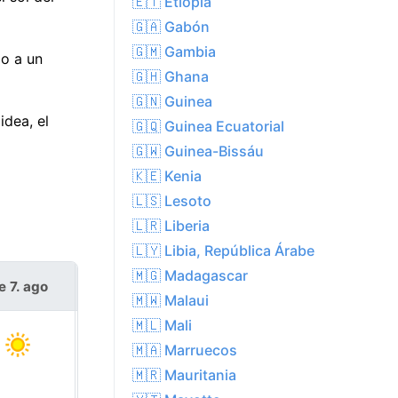
🇪🇹 Etiopía
🇬🇦 Gabón
🇬🇲 Gambia
do a un
🇬🇭 Ghana
🇬🇳 Guinea
dea, el
🇬🇶 Guinea Ecuatorial
🇬🇼 Guinea-Bissáu
🇰🇪 Kenia
🇱🇸 Lesoto
🇱🇷 Liberia
🇱🇾 Libia, República Árabe
🇲🇬 Madagascar
e 7. ago
sáb 8. ago
🇲🇼 Malaui
🇲🇱 Mali
🇲🇦 Marruecos
🇲🇷 Mauritania