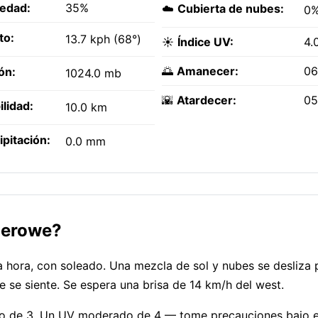
edad:
35%
☁️
Cubierta de nubes:
0
to:
13.7 kph (68°)
☀️
Índice UV:
4.
🌅
Amanecer:
06
ón:
1024.0 mb
🌇
Atardecer:
05
ilidad:
10.0 km
ipitación:
0.0 mm
Serowe?
hora, con soleado. Una mezcla de sol y nubes se desliza po
 se siente. Se espera una brisa de 14 km/h del west.
ajo de 3. Un UV moderado de 4 — tome precauciones bajo el