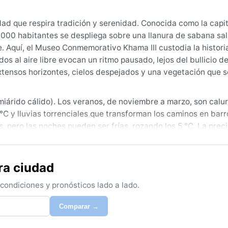
d que respira tradición y serenidad. Conocida como la capita
000 habitantes se despliega sobre una llanura de sabana sa
. Aquí, el Museo Conmemorativo Khama III custodia la histori
dos al aire libre evocan un ritmo pausado, lejos del bullicio de
extensos horizontes, cielos despejados y una vegetación que s
miárido cálido). Los veranos, de noviembre a marzo, son calu
 y lluvias torrenciales que transforman los caminos en barro
, pero las noches pueden ser frías, rozando los 5 °C. La preci
Para una visita, la maleta ideal incluye ropa ligera y transp
 una chaqueta abrigada para las mañanas invernales. La hum
puede resultar sofocante.
ra ciudad
sta climático es durante el invierno austral, de mayo a agos
ondiciones y pronósticos lado a lado.
 despejado. Los fenómenos notables incluyen tormentas de p
y olas de calor extremo que pueden prolongarse en diciembre.
Comparar →
julio. No hay monzones ni ciclones; el peligro meteorológico 