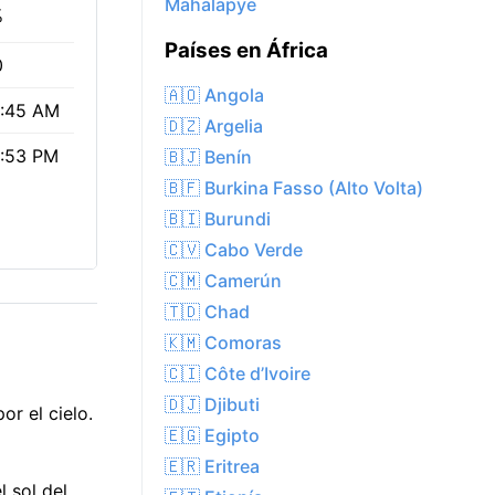
Mahalapye
%
Países en África
0
🇦🇴 Angola
:45 AM
🇩🇿 Argelia
:53 PM
🇧🇯 Benín
🇧🇫 Burkina Fasso (Alto Volta)
🇧🇮 Burundi
🇨🇻 Cabo Verde
🇨🇲 Camerún
🇹🇩 Chad
🇰🇲 Comoras
🇨🇮 Côte d’Ivoire
🇩🇯 Djibuti
r el cielo.
🇪🇬 Egipto
🇪🇷 Eritrea
 sol del