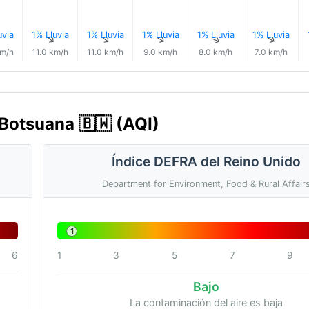
uvia
1% Lluvia
1% Lluvia
1% Lluvia
1% Lluvia
1% Lluvia
↑
↑
↑
↑
↑
↑
km/h
11.0 km/h
11.0 km/h
9.0 km/h
8.0 km/h
7.0 km/h
 Botsuana 🇧🇼 (AQI)
Índice DEFRA del Reino Unido
Department for Environment, Food & Rural Affair
1
6
1
3
5
7
9
Bajo
La contaminación del aire es baja