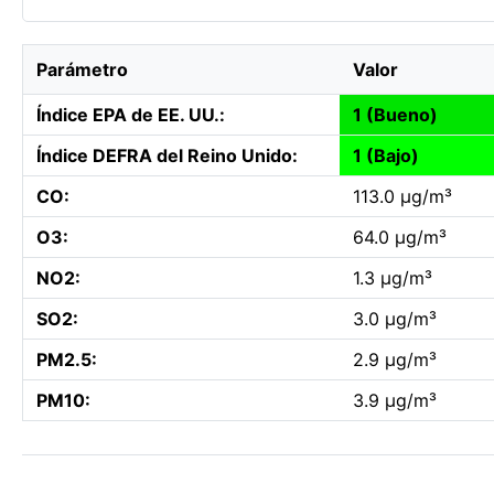
Parámetro
Valor
Índice EPA de EE. UU.:
1 (Bueno)
Índice DEFRA del Reino Unido:
1 (Bajo)
CO:
113.0 µg/m³
O3:
64.0 µg/m³
NO2:
1.3 µg/m³
SO2:
3.0 µg/m³
PM2.5:
2.9 µg/m³
PM10:
3.9 µg/m³