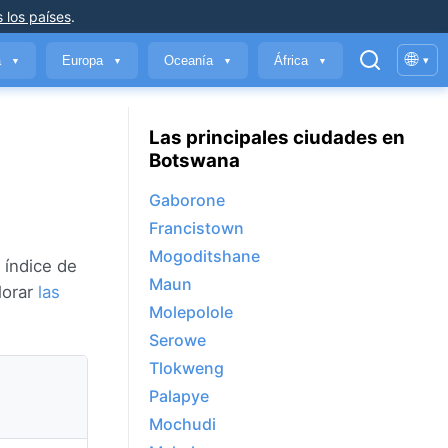
 los países
.
🌐
a
Europa
Oceanía
África
▾
▼
▼
▼
▼
Las principales ciudades en
Botswana
Gaborone
Francistown
Mogoditshane
 índice de
Maun
lorar
las
Molepolole
Serowe
Tlokweng
Palapye
Mochudi