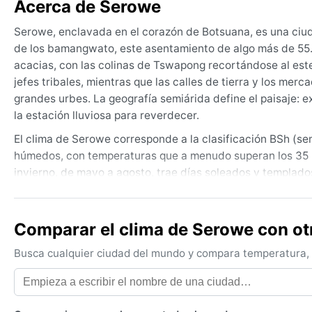
Acerca de Serowe
Serowe, enclavada en el corazón de Botsuana, es una ciuda
de los bamangwato, este asentamiento de algo más de 55.
acacias, con las colinas de Tswapong recortándose al este
jefes tribales, mientras que las calles de tierra y los merca
grandes urbes. La geografía semiárida define el paisaje: 
la estación lluviosa para reverdecer.
El clima de Serowe corresponde a la clasificación BSh (se
húmedos, con temperaturas que a menudo superan los 35 °C
invierno, de mayo a agosto, trae días soleados y templados
anual es escasa, apenas 450 mm, concentrada en el verano. 
el calor, un impermeable para las tormentas repentinas y
relativa es baja durante la estación seca, pero en verano 
Comparar el clima de Serowe con ot
El mejor momento para conocer Serowe desde el punto de vi
Busca cualquier ciudad del mundo y compara temperatura, c
cuando las temperaturas son suaves y el cielo permanece
levantan nubes ocres en los días ventosos de primavera, 
heladas son raras pero posibles en las noches más frías de 