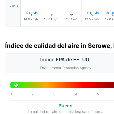
7.0°C
1% Lluvia
1% Lluvia
1% Ll
↑
↑
↑
↑
14.0 km/h
13.0 km/h
12.0 km/h
12.0 km/h
12.0 
Índice de calidad del aire in Serowe,
Índice EPA de EE. UU.
Environmental Protection Agency
1
1
2
3
4
5
Bueno
La calidad del aire se considera satisfactoria