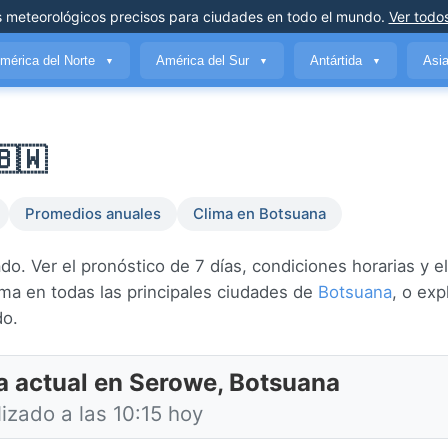
s meteorológicos precisos
para ciudades en todo el mundo
.
Ver todos
mérica del Norte
América del Sur
Antártida
Asi
▼
▼
▼
🇧🇼
Promedios anuales
Clima en Botsuana
. Ver el pronóstico de 7 días, condiciones horarias y el
ima en todas las principales ciudades de
Botsuana
, o exp
do.
a actual en Serowe, Botsuana
izado a las 10:15 hoy