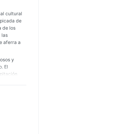
l cultural
lpicada de
a de los
 las
e aferra a
rosos y
. El
pitación
irable para
edad
to,
olvo que
 Las
principal