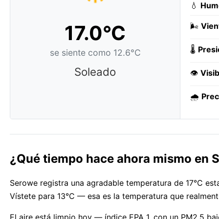
💧
Hum
17.0°C
🌬️
Vien
🌡️
Presi
se siente como 12.6°C
Soleado
👁️
Visib
🌧️
Prec
¿Qué tiempo hace ahora mismo en 
Serowe registra una agradable temperatura de 17°C esta 
Vístete para 13°C — esa es la temperatura que realmente
El aire está limpio hoy — índice EPA 1, con un PM2.5 b