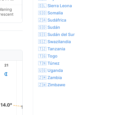
🇸🇱 Sierra Leona
Waning
Waning
🇸🇴 Somalia
rescent
Crescent
🇿🇦 Sudáfrica
🇸🇩 Sudán
🇸🇸 Sudán del Sur
🇸🇿 Swazilandia
🇹🇿 Tanzania
🇹🇬 Togo
🇹🇳 Túnez
21
22
23
1
2
🇺🇬 Uganda
🇿🇲 Zambia
🇿🇼 Zimbawe
14.0°
13.0°
12.0°
12.0°
12.0°
11.0°