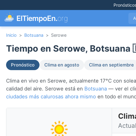
Pronóstico
ElTiempoEn.
org
A
Inicio
>
Botsuana
>
Serowe
Tiempo en Serowe, Botsuana 
Pronóstico
Clima en agosto
Clima en septiembre
Clima en vivo en Serowe, actualmente 17°C con soleado
calidad del aire. Serowe está en
Botsuana
— ver el cl
ciudades más calurosas ahora mismo
en todo el mun
Clim
Actual