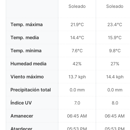
Soleado
Soleado
Temp. máxima
21.9°C
23.4°C
Temp. media
14.4°C
15.9°C
Temp. mínima
7.6°C
9.8°C
Humedad media
42%
27%
Viento máximo
13.7 kph
14.4 kph
Precipitación total
0.0 mm
0.0 mm
Índice UV
7.0
8.0
Amanecer
06:45 AM
06:45 AM
Atardecer
05:53 PM
05:53 PM