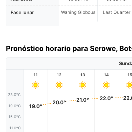
Fase lunar
Waning Gibbous
Last Quarter
Pronóstico horario para Serowe, Bo
Sunda
11
12
13
14
1
23.0°C
22.
22.0°
21.0°
20.0°
19.0°
19.0°C
15.0°C
11.0°C