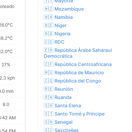
🇾🇹 Mayotte
oleado
Soleado
🇲🇿 Mozambique
🇳🇦 Namibia
26.0°C
24.8°C
🇳🇪 Níger
🇳🇬 Nigeria
18.2°C
16.9°C
🇨🇩 RDC
🇪🇭 República Árabe Saharaui
12.0°C
10.4°C
Democrática
🇨🇫 República Centroafricana
27%
35%
🇲🇺 República de Mauricio
2.3 kph
18.0 kph
🇨🇬 República del Congo
🇷🇪 Reunión
0.0 mm
0.0 mm
🇷🇼 Ruanda
8.0
7.0
🇸🇭 Santa Elena
🇸🇹 Santo Tomé y Príncipe
6:42 AM
06:42 AM
🇸🇳 Senegal
🇸🇨 Seychelles
5:54 PM
05:55 PM