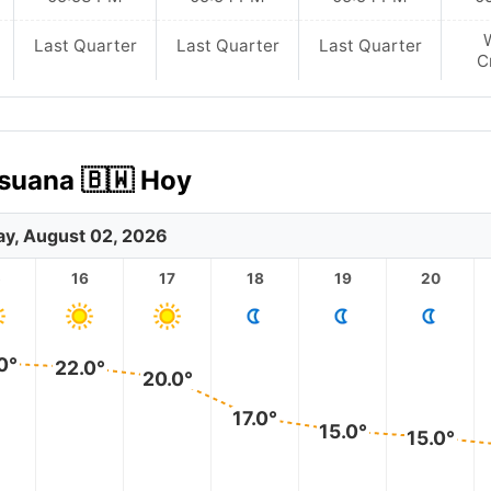
Last Quarter
Last Quarter
Last Quarter
C
tsuana 🇧🇼 Hoy
y, August 02, 2026
5
16
17
18
19
20
0°
22.0°
20.0°
17.0°
15.0°
15.0°