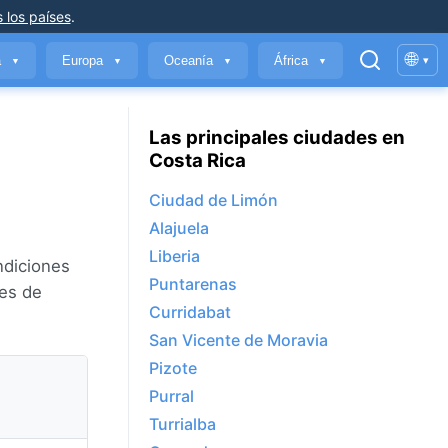
 los países
.
🌐
a
Europa
Oceanía
África
▾
▼
▼
▼
▼
Las principales ciudades en
Costa Rica
Ciudad de Limón
Alajuela
Liberia
ndiciones
Puntarenas
des de
Curridabat
San Vicente de Moravia
Pizote
Purral
Turrialba