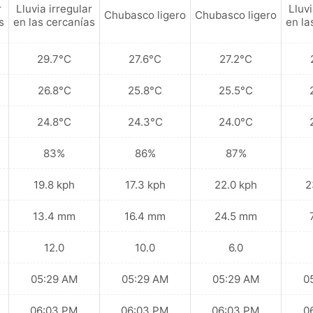
r
Lluvia irregular
Lluvi
Chubasco ligero
Chubasco ligero
s
en las cercanías
en la
29.7°C
27.6°C
27.2°C
26.8°C
25.8°C
25.5°C
24.8°C
24.3°C
24.0°C
83%
86%
87%
19.8 kph
17.3 kph
22.0 kph
2
13.4 mm
16.4 mm
24.5 mm
12.0
10.0
6.0
05:29 AM
05:29 AM
05:29 AM
0
06:03 PM
06:03 PM
06:03 PM
0