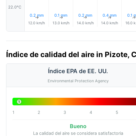
22.0°C
0.2 mm
0.1 mm
0.2 mm
0.4 mm
0.1 
↑
↑
↑
↑
12.0 km/h
13.0 km/h
14.0 km/h
14.0 km/h
16.0 
Índice de calidad del aire in Pizote, 
Índice EPA de EE. UU.
Environmental Protection Agency
1
1
2
3
4
5
Bueno
La calidad del aire se considera satisfactoria