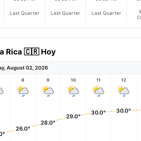
Last Quarter
Last Quarter
Last Quarter
C
a Rica 🇨🇷 Hoy
y, August 02, 2026
8
9
10
11
12
30.0°
30.0°
29.0°
28.0°
26.0°
0°