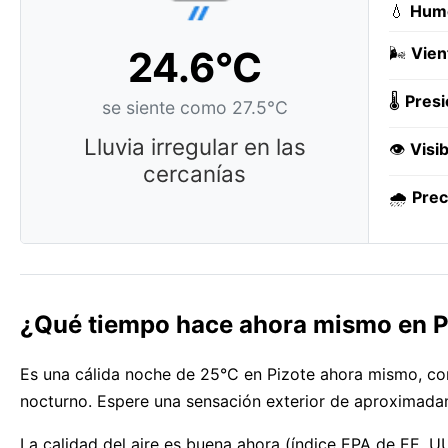
💧
Hum
24.6°C
🌬️
Vien
🌡️
Presi
se siente como 27.5°C
Lluvia irregular en las
👁️
Visib
cercanías
🌧️
Prec
¿Qué tiempo hace ahora mismo en P
Es una cálida noche de 25°C en Pizote ahora mismo, con 
nocturno. Espere una sensación exterior de aproximada
La calidad del aire es buena ahora (índice EPA de EE. UU.