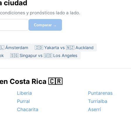
a ciudad
ondiciones y pronósticos lado a lado.
Comparar →
🇳🇱 Ámsterdam
🇮🇩 Yakarta vs 🇳🇿 Auckland
ok
🇸🇬 Singapur vs 🇺🇸 Los Angeles
en Costa Rica 🇨🇷
Liberia
Puntarenas
Purral
Turrialba
Chacarita
Aserrí