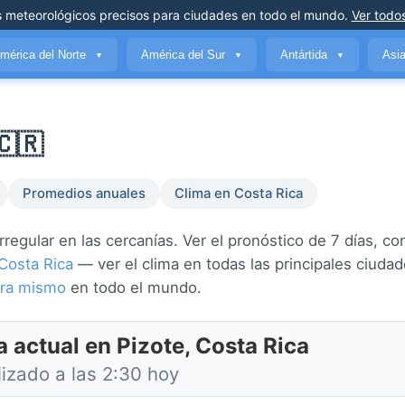
s meteorológicos precisos
para ciudades en todo el mundo
.
Ver todos
mérica del Norte
América del Sur
Antártida
Asi
▼
▼
▼
🇨🇷
Promedios anuales
Clima en Costa Rica
rregular en las cercanías. Ver el pronóstico de 7 días, co
Costa Rica
— ver el clima en todas las principales ciuda
ora mismo
en todo el mundo.
 actual en Pizote, Costa Rica
lizado a las 2:30 hoy