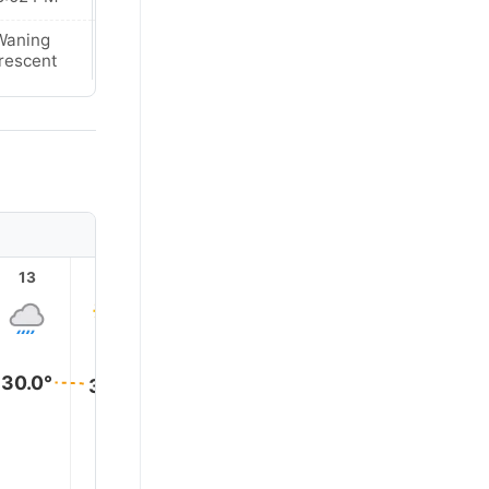
Waning
Waning
rescent
Crescent
13
14
15
16
17
18
30.0°
30.0°
30.0°
29.0°
29.0°
28.0°