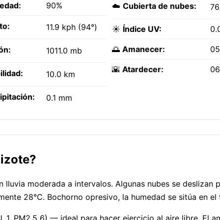
edad:
90%
☁️
Cubierta de nubes:
7
to:
11.9 kph (94°)
☀️
Índice UV:
0.
🌅
Amanecer:
05
ón:
1011.0 mb
🌇
Atardecer:
06
ilidad:
10.0 km
ipitación:
0.1 mm
izote?
lluvia moderada a intervalos. Algunas nubes se deslizan po
mente 28°C. Bochorno opresivo, la humedad se sitúa en el
 1, PM2.5 6) — ideal para hacer ejercicio al aire libre. El 