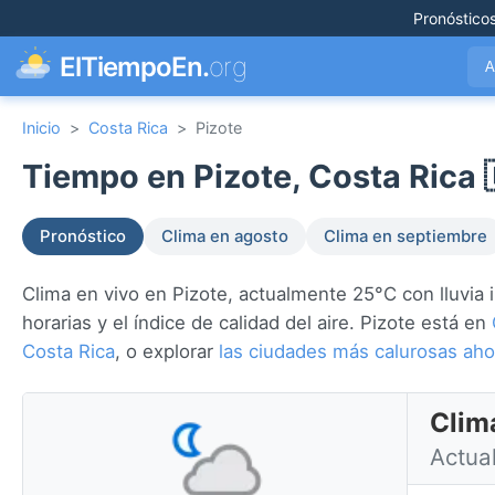
Pronóstico
ElTiempoEn.
org
A
Inicio
>
Costa Rica
>
Pizote
Tiempo en Pizote, Costa Rica 
Pronóstico
Clima en agosto
Clima en septiembre
Clima en vivo en Pizote, actualmente 25°C con lluvia i
horarias y el índice de calidad del aire. Pizote está en
Costa Rica
, o explorar
las ciudades más calurosas ah
Clima
Actua