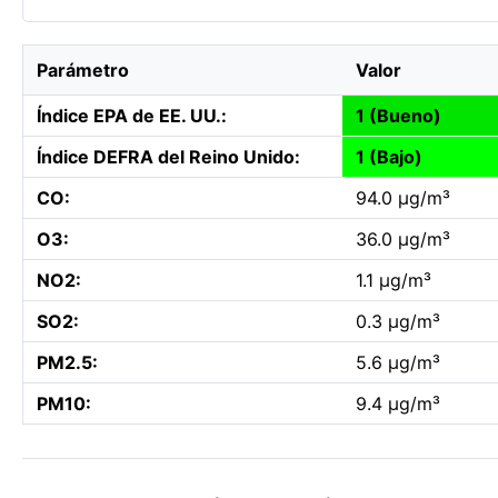
Parámetro
Valor
Índice EPA de EE. UU.:
1 (Bueno)
Índice DEFRA del Reino Unido:
1 (Bajo)
CO:
94.0 µg/m³
O3:
36.0 µg/m³
NO2:
1.1 µg/m³
SO2:
0.3 µg/m³
PM2.5:
5.6 µg/m³
PM10:
9.4 µg/m³