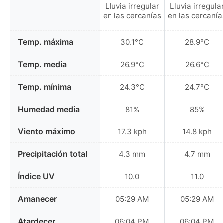
Lluvia irregular
Lluvia irregula
en las cercanías
en las cercanía
Temp. máxima
30.1°C
28.9°C
Temp. media
26.9°C
26.6°C
Temp. mínima
24.3°C
24.7°C
Humedad media
81%
85%
Viento máximo
17.3 kph
14.8 kph
Precipitación total
4.3 mm
4.7 mm
Índice UV
10.0
11.0
Amanecer
05:29 AM
05:29 AM
Atardecer
06:04 PM
06:04 PM