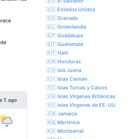
🇸🇻 El Salvador
🇺🇸 Estados Unidos
🇬🇩 Granada
arece
🇬🇱 Groenlandia
🇬🇵 Guadalupe
 de
🇬🇹 Guatemala
🇭🇹 Haití
🇭🇳 Honduras
🇨🇺 Isla Juana
🇰🇾 Islas Caimán
🇹🇨 Islas Turcas y Caicos
🇻🇬 Islas Vírgenes Británicas
e 7. ago
sáb 8. ago
🇻🇮 Islas Vírgenes de EE. UU.
🇯🇲 Jamaica
🇲🇶 Martinica
🇲🇸 Montserrat