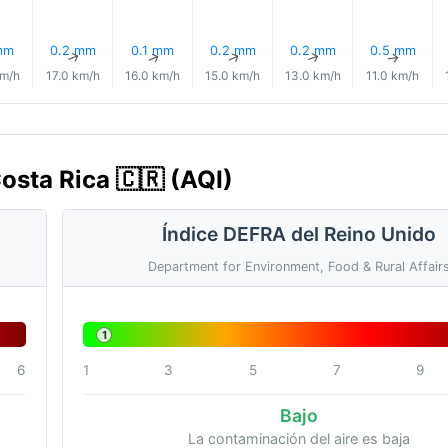
mm
0.2 mm
0.1 mm
0.2 mm
0.2 mm
0.5 mm
↑
↑
↑
↑
↑
↑
km/h
17.0 km/h
16.0 km/h
15.0 km/h
13.0 km/h
11.0 km/h
Costa Rica 🇨🇷 (AQI)
Índice DEFRA del Reino Unido
Department for Environment, Food & Rural Affair
1
6
1
3
5
7
9
Bajo
La contaminación del aire es baja