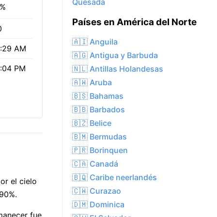
Quesada
6%
Países en América del Norte
0
🇦🇮 Anguila
:29 AM
🇦🇬 Antigua y Barbuda
:04 PM
🇳🇱 Antillas Holandesas
🇦🇼 Aruba
🇧🇸 Bahamas
🇧🇧 Barbados
🇧🇿 Belice
🇧🇲 Bermudas
🇵🇷 Borinquen
🇨🇦 Canadá
🇧🇶 Caribe neerlandés
r el cielo
🇨🇼 Curazao
 90%.
🇩🇲 Dominica
amanecer fue