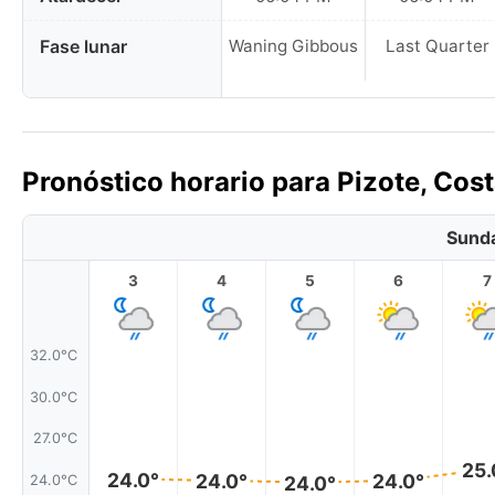
Fase lunar
Waning Gibbous
Last Quarter
Pronóstico horario para Pizote, Cost
Sunda
3
4
5
6
7
32.0°C
30.0°C
27.0°C
25.
24.0°
24.0°
24.0°
24.0°C
24.0°