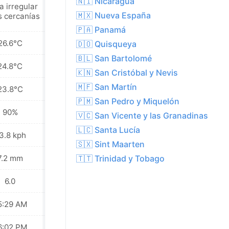
🇳🇮 Nicaragua
a irregular
Chubasco ligero
🇲🇽 Nueva España
s cercanías
🇵🇦 Panamá
26.6°C
27.7°C
🇩🇴 Quisqueya
🇧🇱 San Bartolomé
24.8°C
25.5°C
🇰🇳 San Cristóbal y Nevis
🇲🇫 San Martín
23.8°C
24.2°C
🇵🇲 San Pedro y Miquelón
90%
89%
🇻🇨 San Vicente y las Granadinas
🇱🇨 Santa Lucía
3.8 kph
24.5 kph
🇸🇽 Sint Maarten
7.2 mm
9.4 mm
🇹🇹 Trinidad y Tobago
6.0
6.0
5:29 AM
05:29 AM
6:02 PM
06:02 PM