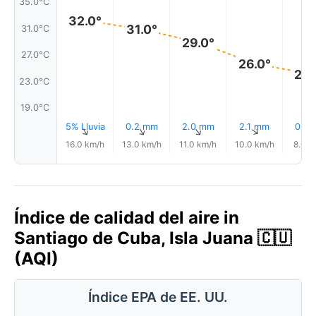
35.0°C
32.0°
31.0°
31.0°C
29.0°
27.0°C
26.0°
24.
23.0°C
19.0°C
5% Lluvia
0.2 mm
2.0 mm
2.1 mm
0.4
↑
↑
↑
↑
16.0 km/h
13.0 km/h
11.0 km/h
10.0 km/h
8.0 k
Índice de calidad del aire in
Santiago de Cuba, Isla Juana 🇨🇺
(AQI)
Índice EPA de EE. UU.