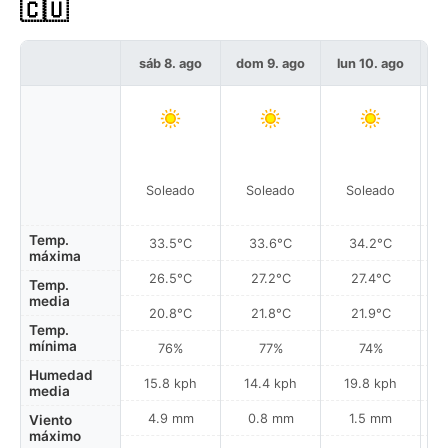
🇨🇺
sáb 8. ago
dom 9. ago
lun 10. ago
m
Soleado
Soleado
Soleado
Temp.
33.5°C
33.6°C
34.2°C
máxima
26.5°C
27.2°C
27.4°C
Temp.
media
20.8°C
21.8°C
21.9°C
Temp.
mínima
76%
77%
74%
Humedad
15.8 kph
14.4 kph
19.8 kph
media
4.9 mm
0.8 mm
1.5 mm
Viento
máximo