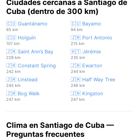
Ciudades cercanas a Santiago de
Cuba (dentro de 300 km)
🇨🇺 Guantánamo
🇨🇺 Bayamo
65 km
94 km
🇨🇺 Holguín
🇯🇲 Port Antonio
107 km
215 km
🇯🇲 Saint Ann’s Bay
🇭🇹 Jérémie
228 km
235 km
🇯🇲 Constant Spring
🇯🇲 Ewarton
242 km
244 km
🇯🇲 Linstead
🇯🇲 Half Way Tree
245 km
246 km
🇯🇲 Bog Walk
🇯🇲 Kingston
247 km
247 km
Clima en Santiago de Cuba —
Preguntas frecuentes