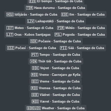
🇪🇸
El tiempo · Santiago de Cuba
🇹🇷
Hava durumu · Santiago de Cuba
🇭🇺
🇪🇪
Időjárás · Santiago de Cuba
Ilm · Santiago de Cuba
🇱🇻
Laikapstākļi · Santiago de Cuba
🇮🇹
🇫🇷
Meteo · Santiago di Cuba
Météo · Santiago de Cuba
🇱🇹
🇵🇱
Oras · Kubos Santjagas
Pogoda · Santiago de Cuba
🇸🇰
Počasie · Santiago de Cuba
🇨🇿
🇫🇮
Počasí · Santiago de Cuba
Sää · Santiago de Cuba
🇵🇹
Tempo · Santiago de Cuba
🇻🇳
Thời tiết · Santiago de Cuba
🇩🇰
Vejret · Santiago de Cuba
🇷🇸
Vreme · Сантијаго де Куба
🇸🇮
Vreme · Santiago de Cuba
🇷🇴
Vremea · Santiago de Cuba
🇸🇪
Vädret · Santiago de Cuba
🇳🇴
Været · Santiago de Cuba
🇬🇧🇺🇸
Weather · Santiago de Cuba