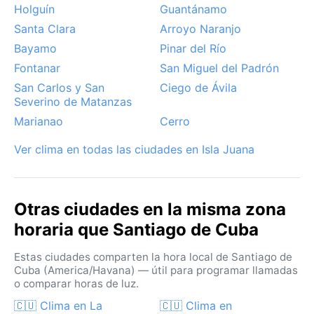
los vientos alisios, que moderan el bochorno aún en
Holguín
Guantánamo
los días más cálidos. En general, Santiago regala un
Santa Clara
Arroyo Naranjo
calor tropical constante, ideal para quienes buscan
Bayamo
Pinar del Río
sol y ritmo.
Fontanar
San Miguel del Padrón
San Carlos y San
Ciego de Ávila
Severino de Matanzas
Marianao
Cerro
Ver clima en todas las ciudades en Isla Juana
Otras ciudades en la misma zona
horaria que Santiago de Cuba
Estas ciudades comparten la hora local de Santiago de
Cuba (America/Havana) — útil para programar llamadas
o comparar horas de luz.
🇨🇺 Clima en La
🇨🇺 Clima en