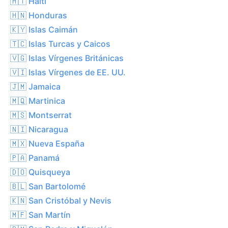
🇭🇹 Haití
🇭🇳 Honduras
🇰🇾 Islas Caimán
🇹🇨 Islas Turcas y Caicos
🇻🇬 Islas Vírgenes Británicas
🇻🇮 Islas Vírgenes de EE. UU.
🇯🇲 Jamaica
🇲🇶 Martinica
🇲🇸 Montserrat
🇳🇮 Nicaragua
🇲🇽 Nueva España
🇵🇦 Panamá
🇩🇴 Quisqueya
🇧🇱 San Bartolomé
🇰🇳 San Cristóbal y Nevis
🇲🇫 San Martín