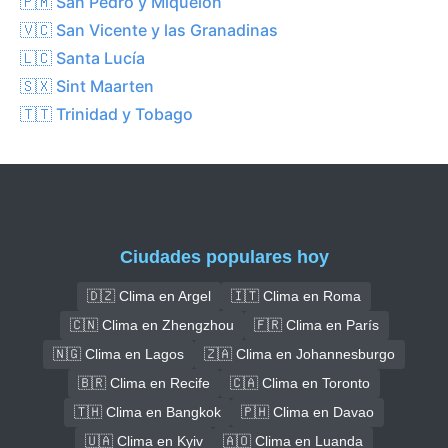
🇵🇲 San Pedro y Miquelón
🇻🇨 San Vicente y las Granadinas
🇱🇨 Santa Lucía
🇸🇽 Sint Maarten
🇹🇹 Trinidad y Tobago
Ciudades populares hoy
🇩🇿 Clima en Argel
🇮🇹 Clima en Roma
🇨🇳 Clima en Zhengzhou
🇫🇷 Clima en París
🇳🇬 Clima en Lagos
🇿🇦 Clima en Johannesburgo
🇧🇷 Clima en Recife
🇨🇦 Clima en Toronto
🇹🇭 Clima en Bangkok
🇵🇭 Clima en Davao
🇺🇦 Clima en Kyiv
🇦🇴 Clima en Luanda