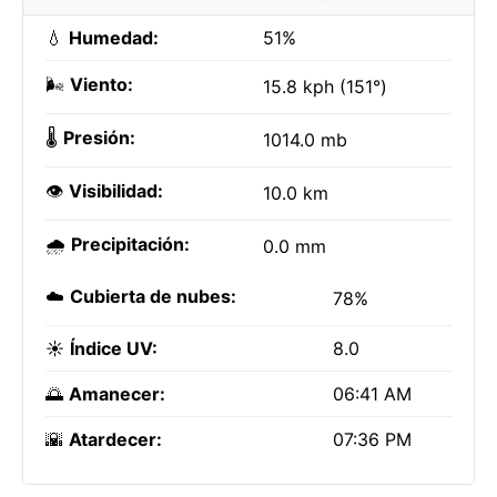
💧
Humedad:
51%
🌬️
Viento:
15.8 kph (151°)
🌡️
Presión:
1014.0 mb
👁️
Visibilidad:
10.0 km
🌧️
Precipitación:
0.0 mm
☁️
Cubierta de nubes:
78%
☀️
Índice UV:
8.0
🌅
Amanecer:
06:41 AM
🌇
Atardecer:
07:36 PM