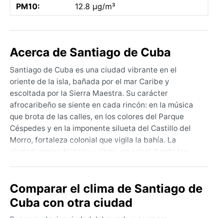
PM10:
12.8 µg/m³
Acerca de Santiago de Cuba
Santiago de Cuba es una ciudad vibrante en el
oriente de la isla, bañada por el mar Caribe y
escoltada por la Sierra Maestra. Su carácter
afrocaribeño se siente en cada rincón: en la música
que brota de las calles, en los colores del Parque
Céspedes y en la imponente silueta del Castillo del
Morro, fortaleza colonial que vigila la bahía. La
ciudad respira historia y ritmo, un crisol donde las
tradiciones francesas, españolas y africanas se
funden en una identidad única, celebrada en el
Comparar el clima de Santiago de
Carnaval de Santiago con tambores y comparsas.
Cuba con otra ciudad
El clima de Santiago de Cuba se clasifica como
tropical de sabana (Aw), con dos estaciones bien