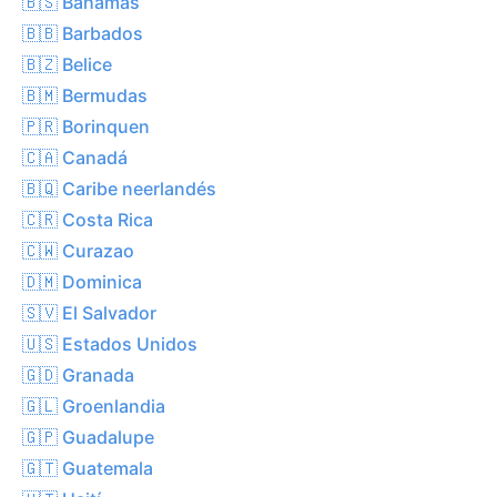
🇧🇸 Bahamas
🇧🇧 Barbados
🇧🇿 Belice
🇧🇲 Bermudas
🇵🇷 Borinquen
🇨🇦 Canadá
🇧🇶 Caribe neerlandés
🇨🇷 Costa Rica
🇨🇼 Curazao
🇩🇲 Dominica
🇸🇻 El Salvador
🇺🇸 Estados Unidos
🇬🇩 Granada
🇬🇱 Groenlandia
🇬🇵 Guadalupe
🇬🇹 Guatemala