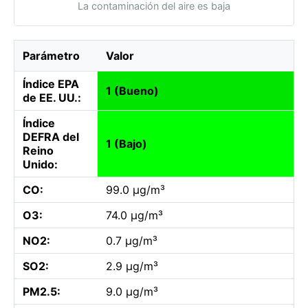
La contaminación del aire es baja
Parámetro
Valor
Índice EPA
1 (Bueno)
de EE. UU.:
Índice
DEFRA del
1 (Bajo)
Reino
Unido:
CO:
99.0 µg/m³
O3:
74.0 µg/m³
NO2:
0.7 µg/m³
SO2:
2.9 µg/m³
PM2.5:
9.0 µg/m³