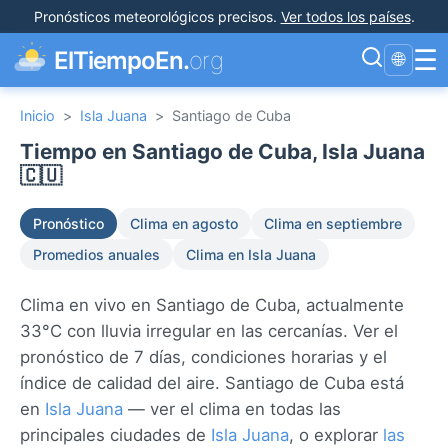
Pronósticos meteorológicos precisos
.
Ver todos los países
.
☰
ElTiempoEn.
org
🌐
Inicio
>
Isla Juana
>
Santiago de Cuba
Tiempo en Santiago de Cuba, Isla Juana
🇨🇺
Pronóstico
Clima en agosto
Clima en septiembre
Promedios anuales
Clima en Isla Juana
Clima en vivo en Santiago de Cuba, actualmente
33°C con lluvia irregular en las cercanías. Ver el
pronóstico de 7 días, condiciones horarias y el
índice de calidad del aire. Santiago de Cuba está
en
Isla Juana
— ver el clima en todas las
principales ciudades de
Isla Juana
, o explorar
las