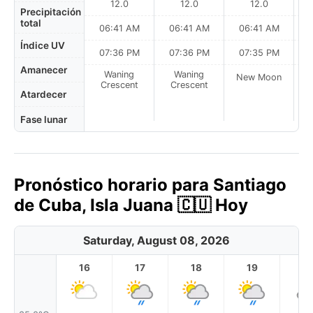
12.0
12.0
12.0
Precipitación
total
06:41 AM
06:41 AM
06:41 AM
0
Índice UV
07:36 PM
07:36 PM
07:35 PM
Amanecer
Waning
Waning
New Moon
N
Crescent
Crescent
Atardecer
Fase lunar
Pronóstico horario para Santiago
de Cuba, Isla Juana 🇨🇺 Hoy
Saturday, August 08, 2026
16
17
18
19
2