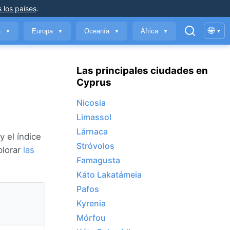
 los países
.
🌐
a
Europa
Oceanía
África
▾
▼
▼
▼
▼
Las principales ciudades en
Cyprus
Nicosia
Limassol
Lárnaca
 el índice
Stróvolos
plorar
las
Famagusta
Káto Lakatámeia
Pafos
Kyrenia
Mórfou