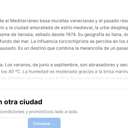
de el Mediterráneo besa murallas venecianas y el pasado re
lo y la ciudad amurallada de estilo medieval, la urbe desplie
tasma de Varosia, sellado desde 1974. Su geografía es llana, 
undo del mar. La influencia turcochipriota se percibe en los 
pausado. Es un destino que combina la melancolía de un pasa
ta. Los veranos, de junio a septiembre, son abrasadores y sec
los 40 °C. La humedad es moderada gracias a la brisa marina
con mínimas en torno a los 8 °C y lluvias esporádicas entre d
 300 mm. Primavera y otoño son cálidos y soleados. Para cua
otector solar y gafas de sol en verano; una chaqueta ligera pa
as.
 otra ciudad
vista climático se extiende de marzo a mayo y de septiembre
ondiciones y pronósticos lado a lado.
rilla sin el rigor estival. Un fenómeno característico es el s
ciudad con una neblina rojiza que reduce la visibilidad. No h
Comparar →