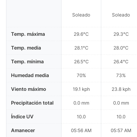
Soleado
Soleado
Temp. máxima
29.6°C
29.3°C
Temp. media
28.1°C
28.0°C
Temp. mínima
26.5°C
26.4°C
Humedad media
70%
73%
Viento máximo
19.1 kph
23.8 kph
Precipitación total
0.0 mm
0.0 mm
Índice UV
10.0
10.0
Amanecer
05:56 AM
05:57 AM