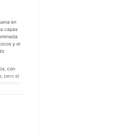
suena en
ga capas
dominada
zocos y el
do
os, con
, pero el
iciembre y
lquier
ra las
 a
iroco,
ay