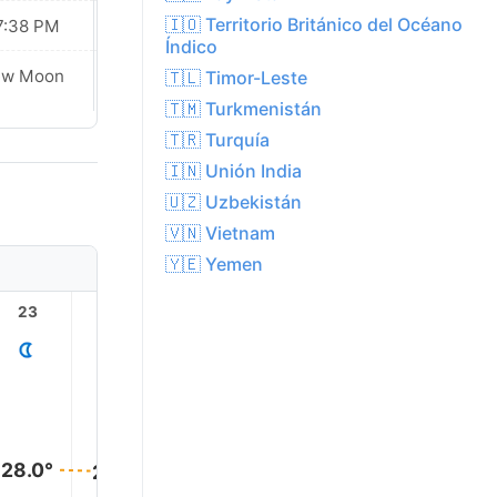
🇮🇴 Territorio Británico del Océano
7:38 PM
07:37 PM
Índico
ew Moon
New Moon
🇹🇱 Timor-Leste
🇹🇲 Turkmenistán
🇹🇷 Turquía
🇮🇳 Unión India
🇺🇿 Uzbekistán
🇻🇳 Vietnam
🇾🇪 Yemen
23
1
2
3
4
28.0°
27.0°
27.0°
27.0°
27.0°
27.0°