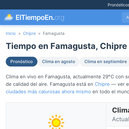
Pronóstico
ElTiempoEn.
org
A
Inicio
>
Chipre
>
Famagusta
Tiempo en Famagusta, Chipre 
Pronóstico
Clima en agosto
Clima en septiembre
Clima en vivo en Famagusta, actualmente 29°C con sole
de calidad del aire. Famagusta está en
Chipre
— ver el
ciudades más calurosas ahora mismo
en todo el mun
Clim
Actual