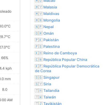
🇲🇴 Macao
🇲🇾 Malasia
oleado
Soleado
🇲🇻 Maldivas
🇲🇳 Mongolia
30.0°C
30.8°C
🇳🇵 Nepal
🇴🇲 Omán
28.7°C
29.3°C
🇵🇰 Pakistán
🇵🇸 Palestina
27.0°C
27.4°C
🇰🇭 Reino de Camboya
66%
66%
🇨🇳 República Popular China
🇰🇵 República Popular Democrática
4.4 kph
17.3 kph
de Corea
🇸🇬 Singapur
0.0 mm
0.0 mm
🇸🇾 Siria
8.0
8.0
🇹🇭 Tailandia
🇹🇼 Taiwán
6:00 AM
06:01 AM
🇹🇯 Tayikistán