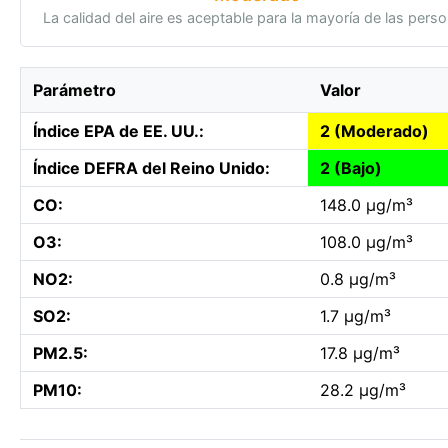
La calidad del aire es aceptable para la mayoría de las pers
Parámetro
Valor
Índice EPA de EE. UU.:
2 (Moderado)
Índice DEFRA del Reino Unido:
2 (Bajo)
CO:
148.0 µg/m³
O3:
108.0 µg/m³
NO2:
0.8 µg/m³
SO2:
1.7 µg/m³
PM2.5:
17.8 µg/m³
PM10:
28.2 µg/m³