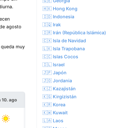
🇬🇪 Georgia
diurna.
🇭🇰 Hong Kong
🇮🇩 Indonesia
recen
🇮🇶 Irak
 de agosto
🇮🇷 Irán (República Islámica)
🇨🇽 Isla de Navidad
e queda muy
🇱🇰 Isla Trapobana
🇨🇨 Islas Cocos
🇮🇱 Israel
🇯🇵 Japón
🇯🇴 Jordania
🇰🇿 Kazajistán
🇰🇬 Kirgizistán
n 10. ago
mar 11. ago
🇰🇷 Korea
🇰🇼 Kuwait
🇱🇦 Laos