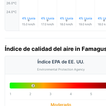
26.0°C
24.0°C
4% Lluvia
4% Lluvia
4% Lluvia
4% Lluvia
4% Ll
↑
↑
↑
↑
15.0 km/h
17.0 km/h
18.0 km/h
19.0 km/h
18.0 
Índice de calidad del aire in Famagus
Índice EPA de EE. UU.
Environmental Protection Agency
2
1
2
3
4
5
Moderado