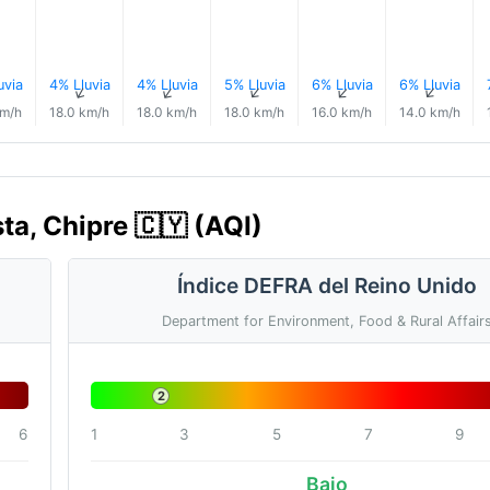
uvia
4% Lluvia
4% Lluvia
5% Lluvia
6% Lluvia
6% Lluvia
↑
↑
↑
↑
↑
↑
km/h
18.0 km/h
18.0 km/h
18.0 km/h
16.0 km/h
14.0 km/h
ta, Chipre 🇨🇾 (AQI)
Índice DEFRA del Reino Unido
Department for Environment, Food & Rural Affair
2
6
1
3
5
7
9
Bajo