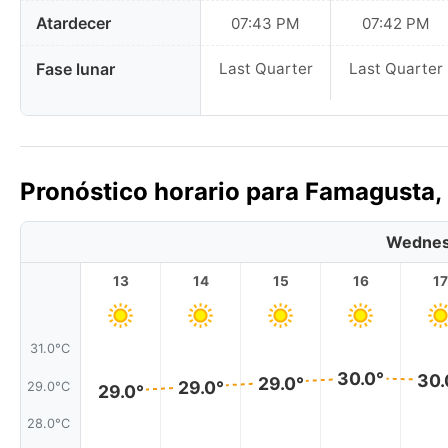
Atardecer
07:43 PM
07:42 PM
Fase lunar
Last Quarter
Last Quarter
Pronóstico horario para Famagusta,
Wednes
13
14
15
16
17
31.0°C
30.0°
30.
29.0°
29.0°
29.0°C
29.0°
28.0°C