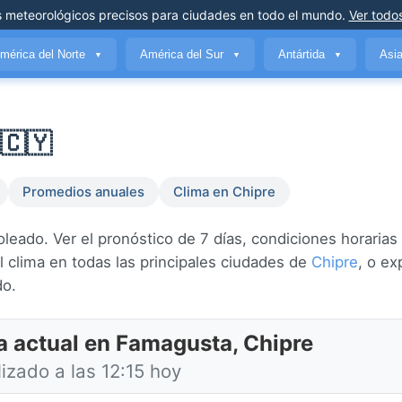
s meteorológicos precisos
para ciudades en todo el mundo
.
Ver todos
mérica del Norte
América del Sur
Antártida
Asi
▼
▼
▼
🇨🇾
Promedios anuales
Clima en Chipre
ado. Ver el pronóstico de 7 días, condiciones horarias y
 clima en todas las principales ciudades de
Chipre
, o ex
do.
a actual en Famagusta, Chipre
izado a las 12:15 hoy