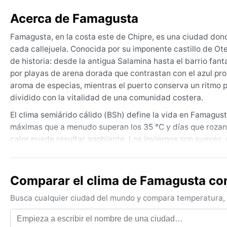
Acerca de Famagusta
Famagusta, en la costa este de Chipre, es una ciudad don
cada callejuela. Conocida por su imponente castillo de Ote
de historia: desde la antigua Salamina hasta el barrio fan
por playas de arena dorada que contrastan con el azul prof
aroma de especias, mientras el puerto conserva un ritmo 
dividido con la vitalidad de una comunidad costera.
El clima semiárido cálido (BSh) define la vida en Famagus
máximas que a menudo superan los 35 °C y días que rozan 
calor puede resultar agobiante. Los inviernos son suaves, 
febrero, concentrando la escasa precipitación anual, unos
viaje, conviene llevar ropa ligera de algodón, sombrero, pr
noches invernales y calzado cómodo para explorar las ruin
Comparar el clima de Famagusta con
La mejor época para visitar Famagusta desde el punto de 
Busca cualquier ciudad del mundo y compara temperatura, c
noviembre, cuando las temperaturas son templadas y el sol b
viento del sur que arrastra polvo del Sahara, cubriendo la 