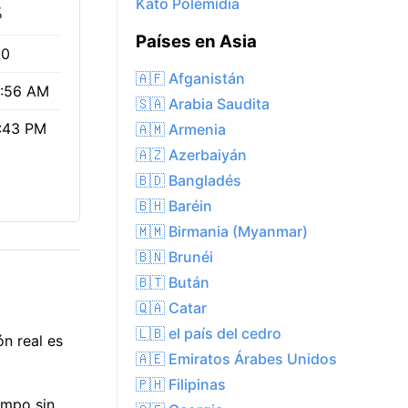
Káto Polemídia
%
Países en Asia
.0
🇦🇫 Afganistán
:56 AM
🇸🇦 Arabia Saudita
:43 PM
🇦🇲 Armenia
🇦🇿 Azerbaiyán
🇧🇩 Bangladés
🇧🇭 Baréin
🇲🇲 Birmania (Myanmar)
🇧🇳 Brunéi
🇧🇹 Bután
🇶🇦 Catar
🇱🇧 el país del cedro
n real es
🇦🇪 Emiratos Árabes Unidos
🇵🇭 Filipinas
empo sin