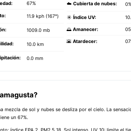
edad:
67%
☁️
Cubierta de nubes:
0
to:
11.9 kph (167°)
☀️
Índice UV:
10
🌅
Amanecer:
05
ón:
1009.0 mb
🌇
Atardecer:
07
ilidad:
10.0 km
ipitación:
0.0 mm
Famagusta?
mezcla de sol y nubes se desliza por el cielo. La sensació
tiene un 67%.
to: índice EPA 2, PM2.5 18. Sol intenso, UV 10: limite el ti