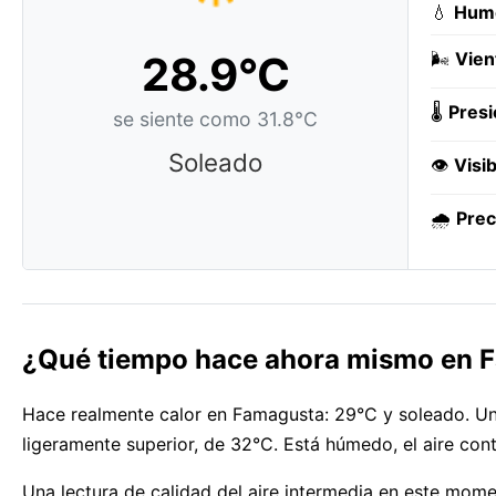
💧
Hum
28.9°C
🌬️
Vien
🌡️
Presi
se siente como 31.8°C
Soleado
👁️
Visib
🌧️
Prec
¿Qué tiempo hace ahora mismo en 
Hace realmente calor en Famagusta: 29°C y soleado. Una 
ligeramente superior, de 32°C. Está húmedo, el aire con
Una lectura de calidad del aire intermedia en este momen