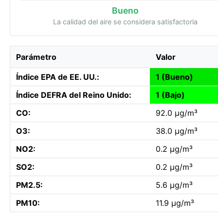
Bueno
La calidad del aire se considera satisfactoria
Parámetro
Valor
Índice EPA de EE. UU.:
1 (Bueno)
Índice DEFRA del Reino Unido:
1 (Bajo)
CO:
92.0 µg/m³
O3:
38.0 µg/m³
NO2:
0.2 µg/m³
SO2:
0.2 µg/m³
PM2.5:
5.6 µg/m³
PM10:
11.9 µg/m³