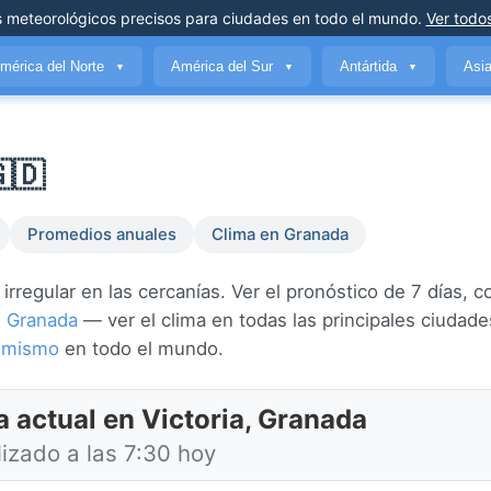
s meteorológicos precisos
para ciudades en todo el mundo
.
Ver todos
mérica del Norte
América del Sur
Antártida
Asi
▼
▼
▼
🇩
Promedios anuales
Clima en Granada
irregular en las cercanías. Ver el pronóstico de 7 días, 
n
Granada
— ver el clima en todas las principales ciudade
a mismo
en todo el mundo.
a actual en Victoria, Granada
lizado a las 7:30 hoy