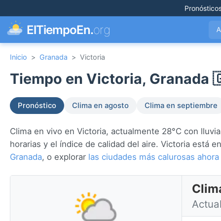
Pronóstico
ElTiempoEn.
org
A
Inicio
>
Granada
>
Victoria
Tiempo en Victoria, Granada 
Pronóstico
Clima en agosto
Clima en septiembre
Clima en vivo en Victoria, actualmente 28°C con lluvia 
horarias y el índice de calidad del aire. Victoria está e
Granada
, o explorar
las ciudades más calurosas ahor
Clim
Actua