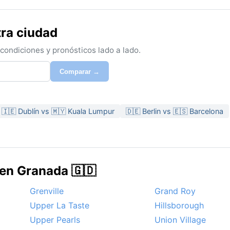
tra ciudad
ondiciones y pronósticos lado a lado.
Comparar →
🇮🇪 Dublín vs 🇲🇾 Kuala Lumpur
🇩🇪 Berlin vs 🇪🇸 Barcelona
 en Granada 🇬🇩
Grenville
Grand Roy
Upper La Taste
Hillsborough
Upper Pearls
Union Village