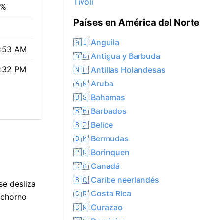
Tivoli
5%
Países en América del Norte
🇦🇮 Anguila
:53 AM
🇦🇬 Antigua y Barbuda
:32 PM
🇳🇱 Antillas Holandesas
🇦🇼 Aruba
🇧🇸 Bahamas
🇧🇧 Barbados
🇧🇿 Belice
🇧🇲 Bermudas
🇵🇷 Borinquen
🇨🇦 Canadá
🇧🇶 Caribe neerlandés
se desliza
🇨🇷 Costa Rica
ochorno
🇨🇼 Curazao