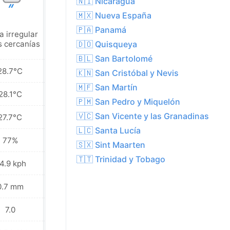
🇳🇮 Nicaragua
🇲🇽 Nueva España
🇵🇦 Panamá
a irregular
Lluvia irregular
s cercanías
en las cercanías
🇩🇴 Quisqueya
🇧🇱 San Bartolomé
28.7°C
28.4°C
🇰🇳 San Cristóbal y Nevis
🇲🇫 San Martín
28.1°C
27.9°C
🇵🇲 San Pedro y Miquelón
🇻🇨 San Vicente y las Granadinas
27.7°C
27.3°C
🇱🇨 Santa Lucía
77%
78%
🇸🇽 Sint Maarten
🇹🇹 Trinidad y Tobago
4.9 kph
34.9 kph
0.7 mm
3.1 mm
7.0
7.0