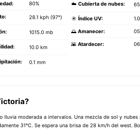
edad:
80%
☁️
Cubierta de nubes:
6
to:
28.1 kph (97°)
☀️
Índice UV:
1.0
🌅
Amanecer:
05
ón:
1015.0 mb
🌇
Atardecer:
06
ilidad:
10.0 km
ipitación:
0.1 mm
ictoria?
 lluvia moderada a intervalos. Una mezcla de sol y nubes 
adamente 31°C. Se espera una brisa de 28 km/h del west. B