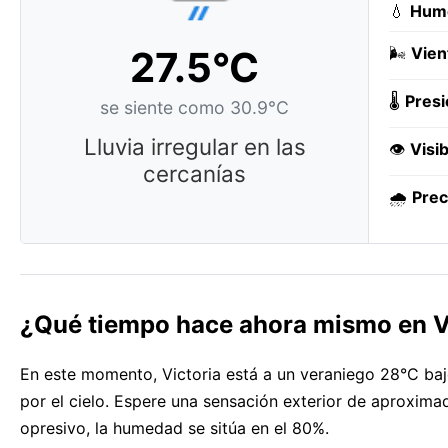
💧
Hum
27.5°C
🌬️
Vien
🌡️
Presi
se siente como 30.9°C
Lluvia irregular en las
👁️
Visib
cercanías
🌧️
Prec
¿Qué tiempo hace ahora mismo en V
En este momento, Victoria está a un veraniego 28°C bajo
por el cielo. Espere una sensación exterior de aproxim
opresivo, la humedad se sitúa en el 80%.