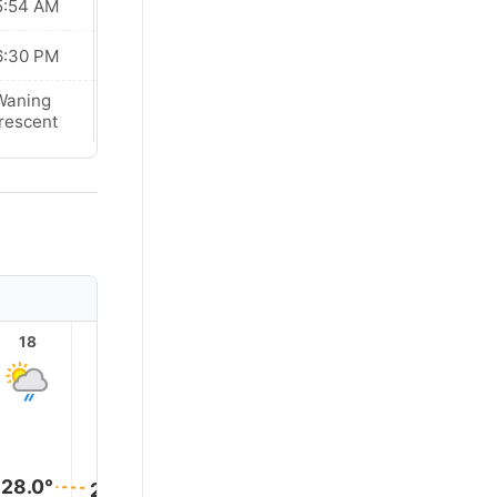
5:54 AM
05:54 AM
6:30 PM
06:30 PM
Waning
Waning
rescent
Crescent
18
19
20
21
22
23
28.0°
28.0°
28.0°
28.0°
28.0°