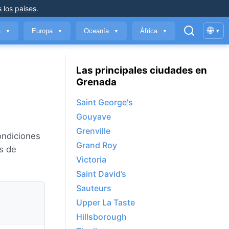
 los países
.
🌐
a
Europa
Oceanía
África
▾
▼
▼
▼
▼
Las principales ciudades en
Grenada
Saint George's
Gouyave
Grenville
condiciones
Grand Roy
s de
Victoria
Saint David’s
Sauteurs
Upper La Taste
Hillsborough