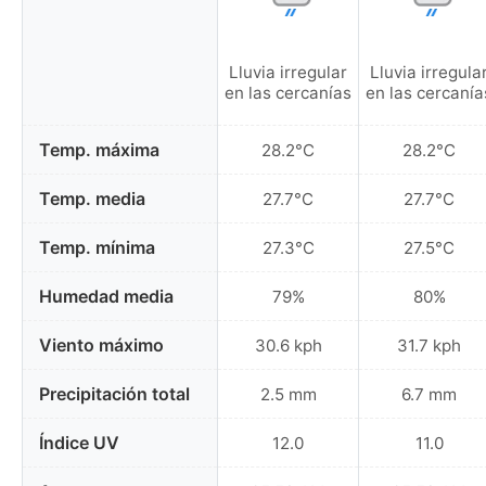
Lluvia irregular
Lluvia irregula
en las cercanías
en las cercanía
Temp. máxima
28.2°C
28.2°C
Temp. media
27.7°C
27.7°C
Temp. mínima
27.3°C
27.5°C
Humedad media
79%
80%
Viento máximo
30.6 kph
31.7 kph
Precipitación total
2.5 mm
6.7 mm
Índice UV
12.0
11.0