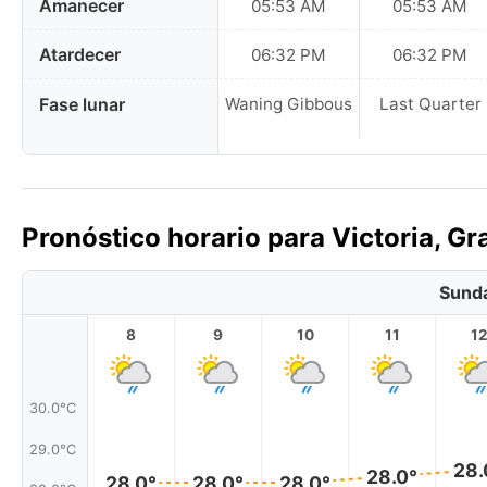
Amanecer
05:53 AM
05:53 AM
Atardecer
06:32 PM
06:32 PM
Fase lunar
Waning Gibbous
Last Quarter
Pronóstico horario para Victoria, G
Sunda
8
9
10
11
1
30.0°C
29.0°C
28.
28.0°
28.0°
28.0°
28.0°