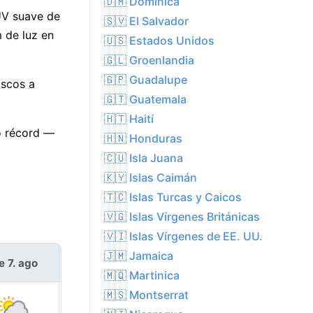
🇩🇲 Dominica
 UV suave de
🇸🇻 El Salvador
 de luz en
🇺🇸 Estados Unidos
🇬🇱 Groenlandia
🇬🇵 Guadalupe
ascos a
🇬🇹 Guatemala
🇭🇹 Haití
io récord —
🇭🇳 Honduras
🇨🇺 Isla Juana
🇰🇾 Islas Caimán
🇹🇨 Islas Turcas y Caicos
🇻🇬 Islas Vírgenes Británicas
🇻🇮 Islas Vírgenes de EE. UU.
🇯🇲 Jamaica
e 7. ago
sáb 8. ago
🇲🇶 Martinica
🇲🇸 Montserrat