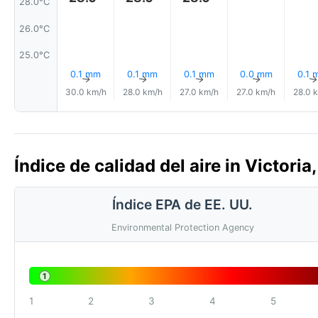
28.0°C
26.0°C
25.0°C
0.1 mm
0.1 mm
0.1 mm
0.0 mm
0.1 
↑
↑
↑
↑
30.0 km/h
28.0 km/h
27.0 km/h
27.0 km/h
28.0 
Índice de calidad del aire in Victori
Índice EPA de EE. UU.
Environmental Protection Agency
1
1
2
3
4
5