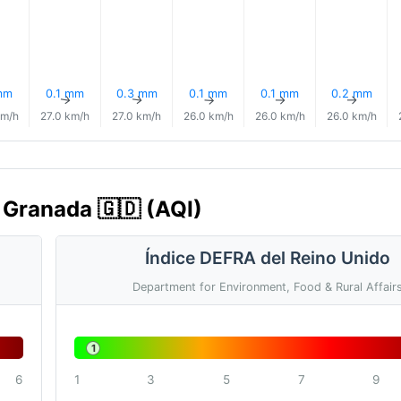
mm
0.1 mm
0.3 mm
0.1 mm
0.1 mm
0.2 mm
↑
↑
↑
↑
↑
↑
km/h
27.0 km/h
27.0 km/h
26.0 km/h
26.0 km/h
26.0 km/h
a, Granada 🇬🇩 (AQI)
Índice DEFRA del Reino Unido
Department for Environment, Food & Rural Affair
1
6
1
3
5
7
9