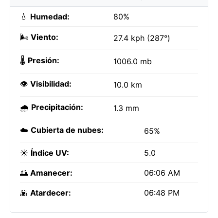
💧
Humedad:
80%
🌬️
Viento:
27.4 kph (287°)
🌡️
Presión:
1006.0 mb
👁️
Visibilidad:
10.0 km
🌧️
Precipitación:
1.3 mm
☁️
Cubierta de nubes:
65%
☀️
Índice UV:
5.0
🌅
Amanecer:
06:06 AM
🌇
Atardecer:
06:48 PM