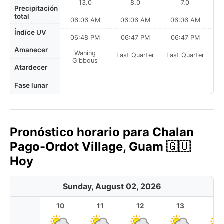
13.0
8.0
7.0
Precipitación
total
06:06 AM
06:06 AM
06:06 AM
0
Índice UV
06:48 PM
06:47 PM
06:47 PM
Amanecer
Waning
Last Quarter
Last Quarter
La
Gibbous
Atardecer
Fase lunar
Pronóstico horario para Chalan
Pago-Ordot Village, Guam 🇬🇺
Hoy
Sunday, August 02, 2026
10
11
12
13
1