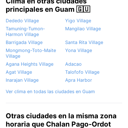
Clima en otras ciudades
horas de sol sin el agobio de los chubascos. Sin
principales en Guam 🇬🇺
embargo, hay que estar atentos a los tifones, que
pueden azotar Guam entre agosto y noviembre,
Dededo Village
Yigo Village
trayendo vientos destructivos e inundaciones
Tamuning-Tumon-
Mangilao Village
repentinas. Aunque el pueblo no suele sufrir
Harmon Village
marejadas extremas, las lluvias torrenciales pueden
Barrigada Village
Santa Rita Village
cortar caminos. Fuera de esa amenaza, el clima es
Mongmong-Toto-Maite
Yona Village
estable: sin monzones marcados ni niebla, solo el
Village
calor húmedo y la exuberancia verde que define esta
Agana Heights Village
Adacao
isla del Pacífico.
Agat Village
Talofofo Village
Inarajan Village
Apra Harbor
Ver clima en todas las ciudades en Guam
Otras ciudades en la misma zona
horaria que Chalan Pago-Ordot