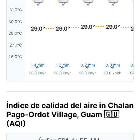
31.0°C
30.0°C
29.0°
29.0°
29.0°
29.0°
29.
28.0°C
27.0°C
26.0°C
1.4 mm
1.2 mm
0.2 mm
0.3 mm
0.8
↑
↑
↑
↑
28.0 km/h
28.0 km/h
29.0 km/h
31.0 km/h
32.0 
Índice de calidad del aire in Chalan
Pago-Ordot Village, Guam 🇬🇺
(AQI)