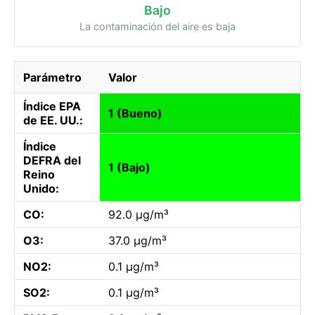
Bajo
La contaminación del aire es baja
Parámetro
Valor
Índice EPA
1 (Bueno)
de EE. UU.:
Índice
DEFRA del
1 (Bajo)
Reino
Unido:
CO:
92.0 µg/m³
O3:
37.0 µg/m³
NO2:
0.1 µg/m³
SO2:
0.1 µg/m³