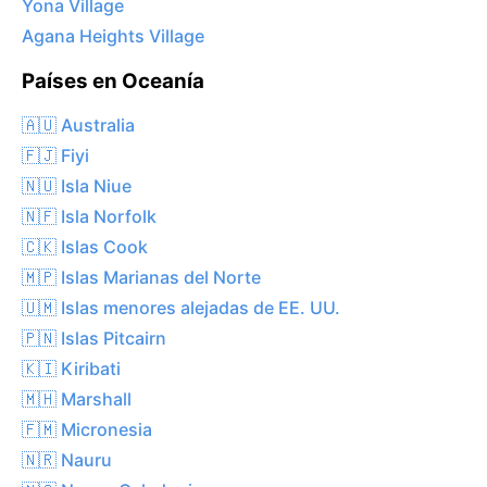
Yona Village
Agana Heights Village
Países en Oceanía
🇦🇺 Australia
🇫🇯 Fiyi
🇳🇺 Isla Niue
🇳🇫 Isla Norfolk
🇨🇰 Islas Cook
🇲🇵 Islas Marianas del Norte
🇺🇲 Islas menores alejadas de EE. UU.
🇵🇳 Islas Pitcairn
🇰🇮 Kiribati
🇲🇭 Marshall
🇫🇲 Micronesia
🇳🇷 Nauru