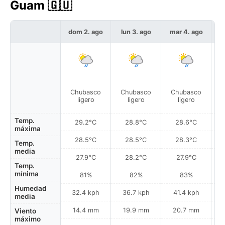
Guam 🇬🇺
dom 2. ago
lun 3. ago
mar 4. ago
m
Chubasco
Chubasco
Chubasco
C
ligero
ligero
ligero
Temp.
29.2°C
28.8°C
28.6°C
máxima
28.5°C
28.5°C
28.3°C
Temp.
media
27.9°C
28.2°C
27.9°C
Temp.
mínima
81%
82%
83%
Humedad
32.4 kph
36.7 kph
41.4 kph
media
14.4 mm
19.9 mm
20.7 mm
Viento
máximo