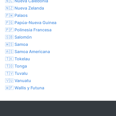
🇳🇨 Nueva Caledonia
🇳🇿 Nueva Zelanda
🇵🇼 Palaos
🇵🇬 Papúa-Nueva Guinea
🇵🇫 Polinesia Francesa
🇸🇧 Salomón
🇼🇸 Samoa
🇦🇸 Samoa Americana
🇹🇰 Tokelau
🇹🇴 Tonga
🇹🇻 Tuvalu
🇻🇺 Vanuatu
🇼🇫 Wallis y Futuna