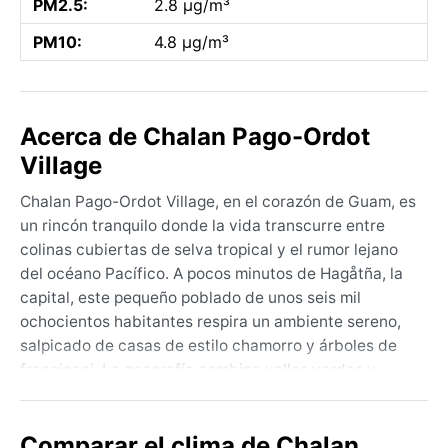
PM2.5:
2.8 µg/m³
PM10:
4.8 µg/m³
Acerca de Chalan Pago-Ordot
Village
Chalan Pago-Ordot Village, en el corazón de Guam, es
un rincón tranquilo donde la vida transcurre entre
colinas cubiertas de selva tropical y el rumor lejano
del océano Pacífico. A pocos minutos de Hagåtña, la
capital, este pequeño poblado de unos seis mil
ochocientos habitantes respira un ambiente sereno,
salpicado de casas de estilo chamorro y árboles de
frangipani. La geografía combina valles verdes y
arroyos que bajan desde las montañas, mientras que
el paisaje invita a explorar las tradiciones locales,
Comparar el clima de Chalan
como las fiestas de los pueblos y el aroma del