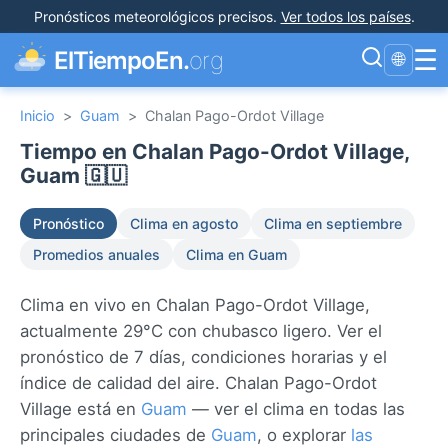
Pronósticos meteorológicos precisos
.
Ver todos los países
.
☰
ElTiempoEn.
org
🌐
Inicio
>
Guam
>
Chalan Pago-Ordot Village
Tiempo en Chalan Pago-Ordot Village,
Guam 🇬🇺
Pronóstico
Clima en agosto
Clima en septiembre
Promedios anuales
Clima en Guam
Clima en vivo en Chalan Pago-Ordot Village,
actualmente 29°C con chubasco ligero. Ver el
pronóstico de 7 días, condiciones horarias y el
índice de calidad del aire. Chalan Pago-Ordot
Village está en
Guam
— ver el clima en todas las
principales ciudades de
Guam
, o explorar
las