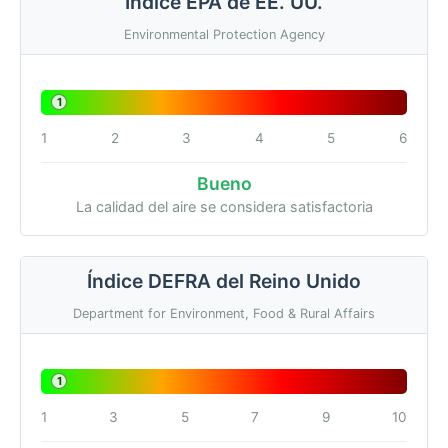
Índice EPA de EE. UU.
Environmental Protection Agency
1
1
2
3
4
5
6
Bueno
La calidad del aire se considera satisfactoria
Índice DEFRA del Reino Unido
Department for Environment, Food & Rural Affairs
1
1
3
5
7
9
10