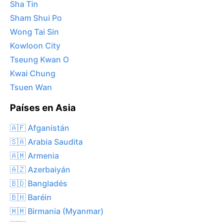
Sha Tin
Sham Shui Po
Wong Tai Sin
Kowloon City
Tseung Kwan O
Kwai Chung
Tsuen Wan
Países en Asia
🇦🇫 Afganistán
🇸🇦 Arabia Saudita
🇦🇲 Armenia
🇦🇿 Azerbaiyán
🇧🇩 Bangladés
🇧🇭 Baréin
🇲🇲 Birmania (Myanmar)