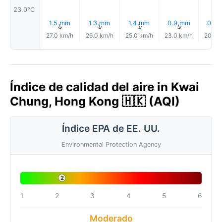
23.0°C
1.5 mm
1.3 mm
1.4 mm
0.9 mm
0.6
↑
↑
↑
↑
27.0 km/h
26.0 km/h
25.0 km/h
23.0 km/h
20.0 
Índice de calidad del aire in Kwai
Chung, Hong Kong 🇭🇰 (AQI)
Índice EPA de EE. UU.
Environmental Protection Agency
2
1
2
3
4
5
6
Moderado