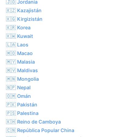
🇯🇴 Jordania
🇰🇿 Kazajistán
🇰🇬 Kirgizistán
🇰🇷 Korea
🇰🇼 Kuwait
🇱🇦 Laos
🇲🇴 Macao
🇲🇾 Malasia
🇲🇻 Maldivas
🇲🇳 Mongolia
🇳🇵 Nepal
🇴🇲 Omán
🇵🇰 Pakistán
🇵🇸 Palestina
🇰🇭 Reino de Camboya
🇨🇳 República Popular China