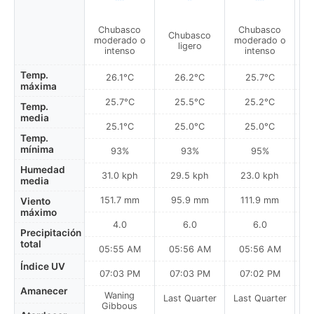
Chubasco
Chubasco
Llu
Chubasco
moderado o
moderado o
ligero
intenso
intenso
Temp.
26.1°C
26.2°C
25.7°C
máxima
25.7°C
25.5°C
25.2°C
Temp.
media
25.1°C
25.0°C
25.0°C
Temp.
mínima
93%
93%
95%
Humedad
31.0 kph
29.5 kph
23.0 kph
media
151.7 mm
95.9 mm
111.9 mm
Viento
máximo
4.0
6.0
6.0
Precipitación
total
05:55 AM
05:56 AM
05:56 AM
0
Índice UV
07:03 PM
07:03 PM
07:02 PM
Amanecer
Waning
Last Quarter
Last Quarter
La
Gibbous