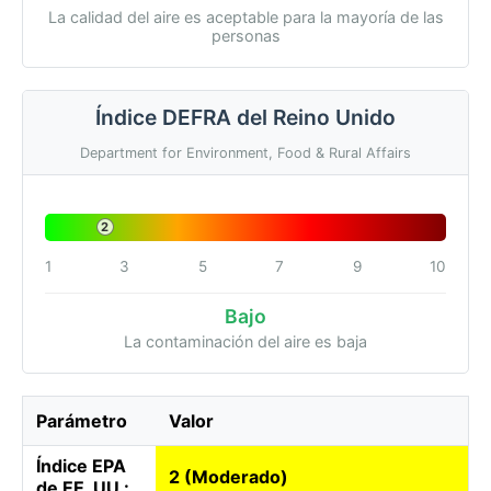
La calidad del aire es aceptable para la mayoría de las
personas
Índice DEFRA del Reino Unido
Department for Environment, Food & Rural Affairs
2
1
3
5
7
9
10
Bajo
La contaminación del aire es baja
Parámetro
Valor
Índice EPA
2 (Moderado)
de EE. UU.: