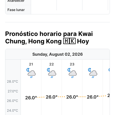
Atardecer
Fase lunar
Pronóstico horario para Kwai
Chung, Hong Kong 🇭🇰 Hoy
Sunday, August 02, 2026
21
22
23
1
28.0°C
27.0°C
26.
26.0°
26.0°
26.0°
26.0°
26.0°C
24.0°C