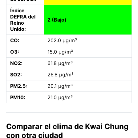
Índice
DEFRA del
2 (Bajo)
Reino
Unido:
CO:
202.0 µg/m³
O3:
15.0 µg/m³
NO2:
61.8 µg/m³
SO2:
26.8 µg/m³
PM2.5:
20.1 µg/m³
PM10:
21.0 µg/m³
Comparar el clima de Kwai Chung
con otra ciudad