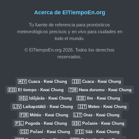
Acerca de ElTiempoEn.org
Tu fuente de referencia para pronósticos
meteorológicos precisos y en vivo para ciudades en
todo el mundo.
© ElTiempoEn.org 2026. Todos los derechos
reservados.
🇲🇾
🇮🇩
Cuaca · Kwai Chung
Cuaca · Kwai Chung
🇪🇸
🇹🇷
El tiempo · Kwai Chung
Hava durumu · Kwai Chung
🇭🇺
🇪🇪
Időjárás · Kwai Chung
Ilm · Kwai Chung
🇱🇻
🇮🇹
Laikapstākļi · Kwai Chung
Meteo · Kwai Chung
🇫🇷
🇱🇹
Météo · Kwai Chung
Oras · Kwai Chung
🇵🇱
🇸🇰
Pogoda · Kwai Chung
Počasie · Kwai Chung
🇨🇿
🇫🇮
Počasí · Kwai Chung
Sää · Kwai Chung