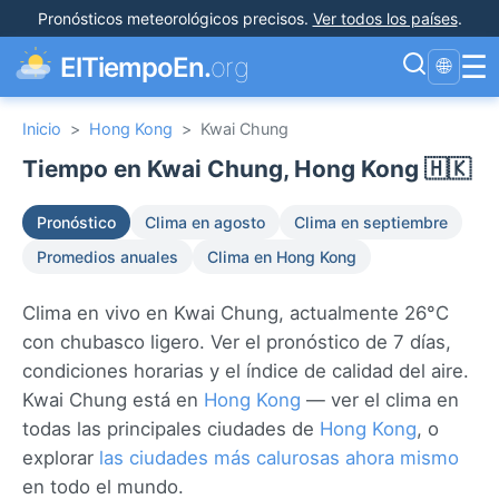
Pronósticos meteorológicos precisos
.
Ver todos los países
.
☰
ElTiempoEn.
org
🌐
Inicio
>
Hong Kong
>
Kwai Chung
Tiempo en Kwai Chung, Hong Kong 🇭🇰
Pronóstico
Clima en agosto
Clima en septiembre
Promedios anuales
Clima en Hong Kong
Clima en vivo en Kwai Chung, actualmente 26°C
con chubasco ligero. Ver el pronóstico de 7 días,
condiciones horarias y el índice de calidad del aire.
Kwai Chung está en
Hong Kong
— ver el clima en
todas las principales ciudades de
Hong Kong
, o
explorar
las ciudades más calurosas ahora mismo
en todo el mundo.