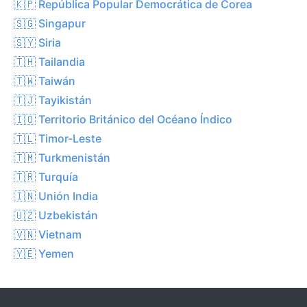
🇰🇵 República Popular Democrática de Corea
🇸🇬 Singapur
🇸🇾 Siria
🇹🇭 Tailandia
🇹🇼 Taiwán
🇹🇯 Tayikistán
🇮🇴 Territorio Británico del Océano Índico
🇹🇱 Timor-Leste
🇹🇲 Turkmenistán
🇹🇷 Turquía
🇮🇳 Unión India
🇺🇿 Uzbekistán
🇻🇳 Vietnam
🇾🇪 Yemen