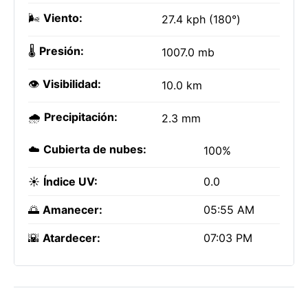
🌬️
Viento:
27.4 kph (180°)
🌡️
Presión:
1007.0 mb
👁️
Visibilidad:
10.0 km
🌧️
Precipitación:
2.3 mm
☁️
Cubierta de nubes:
100%
☀️
Índice UV:
0.0
🌅
Amanecer:
05:55 AM
🌇
Atardecer:
07:03 PM