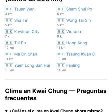
🇭🇰 Tsuen Wan
🇭🇰 Sham Shui Po
3 km
5 km
🇭🇰 Sha Tin
🇭🇰 Wong Tai Sin
5 km
5 km
🇭🇰 Kowloon City
🇭🇰 Victoria
7 km
9 km
🇭🇰 Tai Po
🇭🇰 Hong Kong
10 km
11 km
🇭🇰 Ma On Shan
🇭🇰 Tseung Kwan O
11 km
12 km
🇭🇰 Yuen Long San Hui
🇭🇰 Fanling
13 km
14 km
Clima en Kwai Chung — Preguntas
frecuentes
¿Cuál es el clima en Kwai Chung ahora mismo?