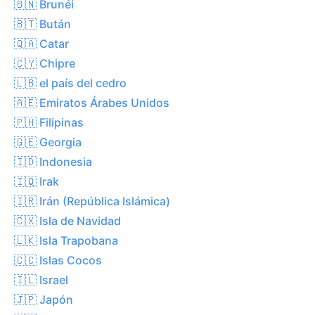
🇧🇳 Brunéi
🇧🇹 Bután
🇶🇦 Catar
🇨🇾 Chipre
🇱🇧 el país del cedro
🇦🇪 Emiratos Árabes Unidos
🇵🇭 Filipinas
🇬🇪 Georgia
🇮🇩 Indonesia
🇮🇶 Irak
🇮🇷 Irán (República Islámica)
🇨🇽 Isla de Navidad
🇱🇰 Isla Trapobana
🇨🇨 Islas Cocos
🇮🇱 Israel
🇯🇵 Japón