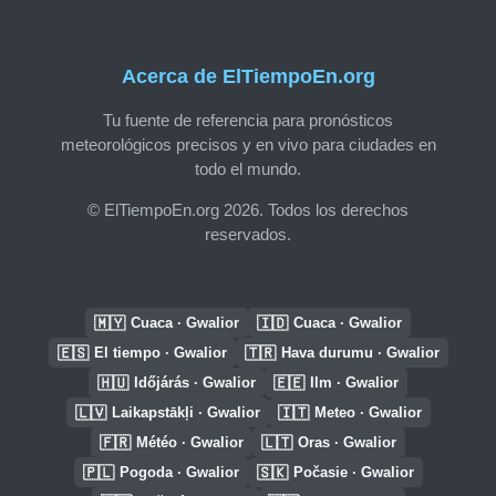
Acerca de ElTiempoEn.org
Tu fuente de referencia para pronósticos
meteorológicos precisos y en vivo para ciudades en
todo el mundo.
© ElTiempoEn.org 2026. Todos los derechos
reservados.
🇲🇾
🇮🇩
Cuaca · Gwalior
Cuaca · Gwalior
🇪🇸
🇹🇷
El tiempo · Gwalior
Hava durumu · Gwalior
🇭🇺
🇪🇪
Időjárás · Gwalior
Ilm · Gwalior
🇱🇻
🇮🇹
Laikapstākļi · Gwalior
Meteo · Gwalior
🇫🇷
🇱🇹
Météo · Gwalior
Oras · Gwalior
🇵🇱
🇸🇰
Pogoda · Gwalior
Počasie · Gwalior