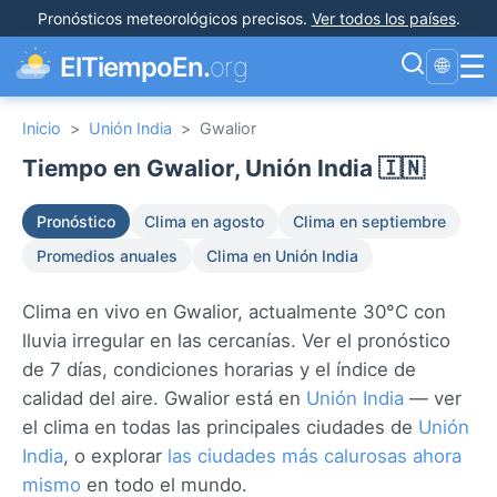
Pronósticos meteorológicos precisos
.
Ver todos los países
.
☰
ElTiempoEn.
org
🌐
Inicio
>
Unión India
>
Gwalior
Tiempo en Gwalior, Unión India 🇮🇳
Pronóstico
Clima en agosto
Clima en septiembre
Promedios anuales
Clima en Unión India
Clima en vivo en Gwalior, actualmente 30°C con
lluvia irregular en las cercanías. Ver el pronóstico
de 7 días, condiciones horarias y el índice de
calidad del aire. Gwalior está en
Unión India
— ver
el clima en todas las principales ciudades de
Unión
India
, o explorar
las ciudades más calurosas ahora
mismo
en todo el mundo.