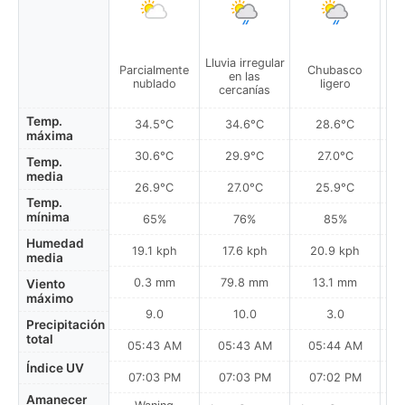
Lluvia irregular
Parcialmente
Chubasco
C
en las
nublado
ligero
cercanías
Temp.
34.5°C
34.6°C
28.6°C
máxima
30.6°C
29.9°C
27.0°C
Temp.
media
26.9°C
27.0°C
25.9°C
Temp.
mínima
65%
76%
85%
Humedad
19.1 kph
17.6 kph
20.9 kph
media
0.3 mm
79.8 mm
13.1 mm
Viento
máximo
9.0
10.0
3.0
Precipitación
total
05:43 AM
05:43 AM
05:44 AM
0
Índice UV
07:03 PM
07:03 PM
07:02 PM
Amanecer