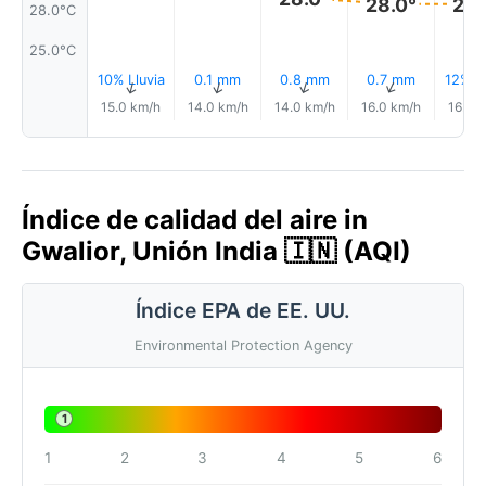
28.0°
28.
28.0°C
25.0°C
10% Lluvia
0.1 mm
0.8 mm
0.7 mm
12% Ll
↑
↑
↑
↑
15.0 km/h
14.0 km/h
14.0 km/h
16.0 km/h
16.0 
Índice de calidad del aire in
Gwalior, Unión India 🇮🇳 (AQI)
Índice EPA de EE. UU.
Environmental Protection Agency
1
1
2
3
4
5
6