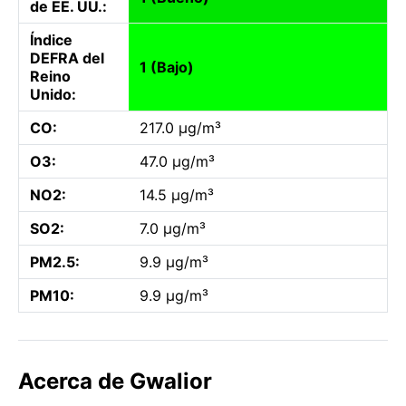
de EE. UU.:
Índice
DEFRA del
1 (Bajo)
Reino
Unido:
CO:
217.0 µg/m³
O3:
47.0 µg/m³
NO2:
14.5 µg/m³
SO2:
7.0 µg/m³
PM2.5:
9.9 µg/m³
PM10:
9.9 µg/m³
Acerca de Gwalior