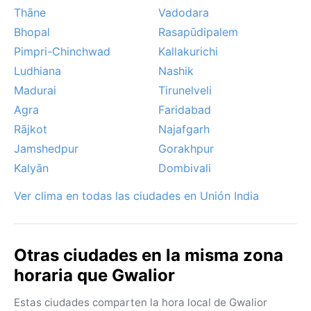
Thāne
Vadodara
exige precaución. En definitiva, Gwalior ofrece una
experiencia climática marcada por contrastes
Bhopal
Rasapūdipalem
estacionales.
Pimpri-Chinchwad
Kallakurichi
Ludhiana
Nashik
Madurai
Tirunelveli
Agra
Faridabad
Rājkot
Najafgarh
Jamshedpur
Gorakhpur
Kalyān
Dombivali
Ver clima en todas las ciudades en Unión India
Otras ciudades en la misma zona
horaria que Gwalior
Estas ciudades comparten la hora local de Gwalior