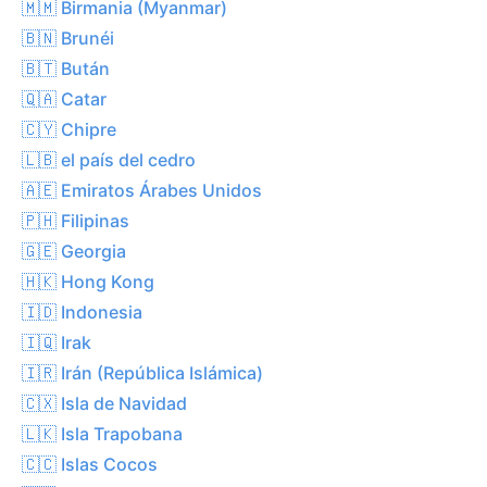
🇲🇲 Birmania (Myanmar)
🇧🇳 Brunéi
🇧🇹 Bután
🇶🇦 Catar
🇨🇾 Chipre
🇱🇧 el país del cedro
🇦🇪 Emiratos Árabes Unidos
🇵🇭 Filipinas
🇬🇪 Georgia
🇭🇰 Hong Kong
🇮🇩 Indonesia
🇮🇶 Irak
🇮🇷 Irán (República Islámica)
🇨🇽 Isla de Navidad
🇱🇰 Isla Trapobana
🇨🇨 Islas Cocos