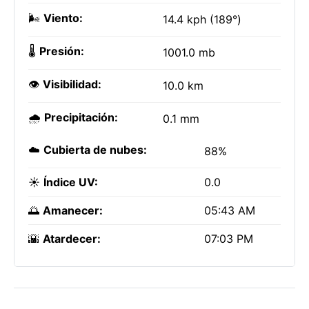
🌬️
Viento:
14.4 kph (189°)
🌡️
Presión:
1001.0 mb
👁️
Visibilidad:
10.0 km
🌧️
Precipitación:
0.1 mm
☁️
Cubierta de nubes:
88%
☀️
Índice UV:
0.0
🌅
Amanecer:
05:43 AM
🌇
Atardecer:
07:03 PM