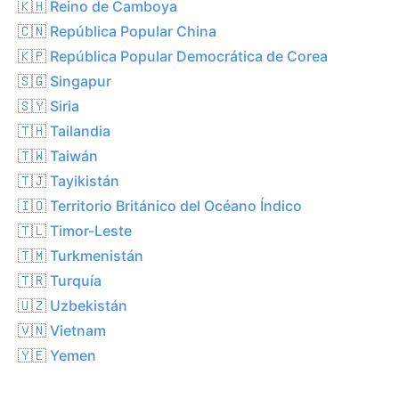
🇰🇭 Reino de Camboya
🇨🇳 República Popular China
🇰🇵 República Popular Democrática de Corea
🇸🇬 Singapur
🇸🇾 Siria
🇹🇭 Tailandia
🇹🇼 Taiwán
🇹🇯 Tayikistán
🇮🇴 Territorio Británico del Océano Índico
🇹🇱 Timor-Leste
🇹🇲 Turkmenistán
🇹🇷 Turquía
🇺🇿 Uzbekistán
🇻🇳 Vietnam
🇾🇪 Yemen