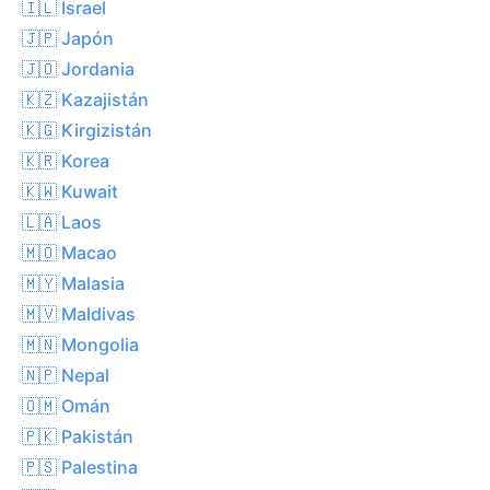
🇮🇱 Israel
🇯🇵 Japón
🇯🇴 Jordania
🇰🇿 Kazajistán
🇰🇬 Kirgizistán
🇰🇷 Korea
🇰🇼 Kuwait
🇱🇦 Laos
🇲🇴 Macao
🇲🇾 Malasia
🇲🇻 Maldivas
🇲🇳 Mongolia
🇳🇵 Nepal
🇴🇲 Omán
🇵🇰 Pakistán
🇵🇸 Palestina