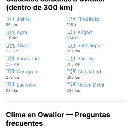
(dentro de 300 km)
🇮🇳 Jhānsi
🇮🇳 Fīrozābād
95 km
105 km
🇮🇳 Agra
🇮🇳 Alīgarh
107 km
184 km
🇮🇳 Alwar
🇮🇳 Shāhjānpur
213 km
252 km
🇮🇳 Faridabad
🇮🇳 Bareilly
257 km
268 km
🇮🇳 Gurugram
🇮🇳 Ghāziābād
273 km
280 km
🇮🇳 Lucknow
🇮🇳 Nueva Delhi
282 km
282 km
Clima en Gwalior — Preguntas
frecuentes