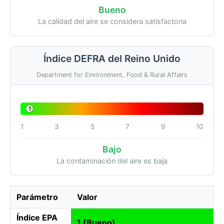
Bueno
La calidad del aire se considera satisfactoria
Índice DEFRA del Reino Unido
Department for Environment, Food & Rural Affairs
1
1
3
5
7
9
10
Bajo
La contaminación del aire es baja
Parámetro
Valor
Índice EPA
1 (Bueno)