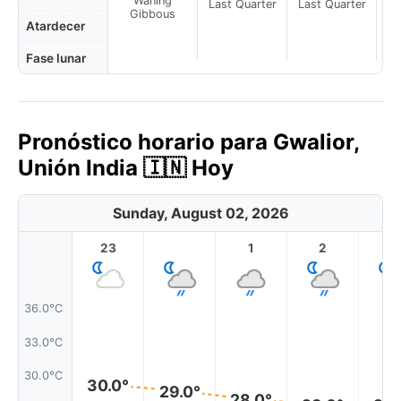
Waning
Last Quarter
Last Quarter
La
Gibbous
Atardecer
Fase lunar
Pronóstico horario para Gwalior,
Unión India 🇮🇳 Hoy
Sunday, August 02, 2026
23
1
2
3
36.0°C
33.0°C
30.0°C
30.0°
29.0°
28.0°