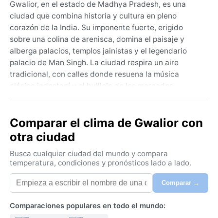
Gwalior, en el estado de Madhya Pradesh, es una
ciudad que combina historia y cultura en pleno
corazón de la India. Su imponente fuerte, erigido
sobre una colina de arenisca, domina el paisaje y
alberga palacios, templos jainistas y el legendario
palacio de Man Singh. La ciudad respira un aire
tradicional, con calles donde resuena la música
clásica indostaní y el bullicio de los mercados.
Geográficamente, se asienta en las llanuras centrales
del país, cercana al río Chambal, lo que le otorga un
Comparar el clima de Gwalior con
entorno semiárido pero fértil tras las lluvias.
otra ciudad
El clima de Gwalior se clasifica como Cwa,
subtropical húmedo con invierno seco. Los veranos,
Busca cualquier ciudad del mundo y compara
de marzo a junio, son abrasadores: las temperaturas
temperatura, condiciones y pronósticos lado a lado.
superan los 40 °C, con olas de calor intensas y
Comparar →
tormentas de polvo ocasionales previas al monzón. La
temporada de lluvias, de julio a septiembre, trae
Comparaciones populares en todo el mundo:
consigo el monzón suroeste, con precipitaciones