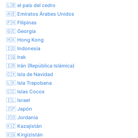
🇱🇧 el país del cedro
🇦🇪 Emiratos Árabes Unidos
🇵🇭 Filipinas
🇬🇪 Georgia
🇭🇰 Hong Kong
🇮🇩 Indonesia
🇮🇶 Irak
🇮🇷 Irán (República Islámica)
🇨🇽 Isla de Navidad
🇱🇰 Isla Trapobana
🇨🇨 Islas Cocos
🇮🇱 Israel
🇯🇵 Japón
🇯🇴 Jordania
🇰🇿 Kazajistán
🇰🇬 Kirgizistán