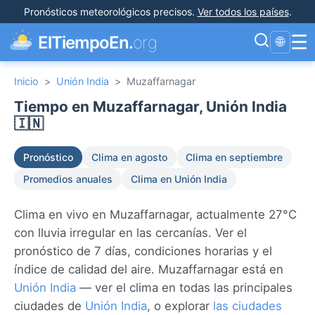
Pronósticos meteorológicos precisos
.
Ver todos los países
.
☰
ElTiempoEn.
org
🌐
Inicio
>
Unión India
>
Muzaffarnagar
Tiempo en Muzaffarnagar, Unión India
🇮🇳
Pronóstico
Clima en agosto
Clima en septiembre
Promedios anuales
Clima en Unión India
Clima en vivo en Muzaffarnagar, actualmente 27°C
con lluvia irregular en las cercanías. Ver el
pronóstico de 7 días, condiciones horarias y el
índice de calidad del aire. Muzaffarnagar está en
Unión India
— ver el clima en todas las principales
ciudades de
Unión India
, o explorar
las ciudades