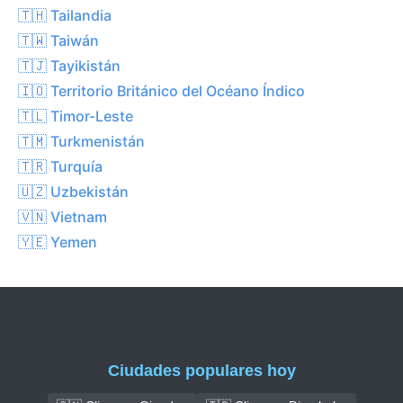
🇹🇭 Tailandia
🇹🇼 Taiwán
🇹🇯 Tayikistán
🇮🇴 Territorio Británico del Océano Índico
🇹🇱 Timor-Leste
🇹🇲 Turkmenistán
🇹🇷 Turquía
🇺🇿 Uzbekistán
🇻🇳 Vietnam
🇾🇪 Yemen
Ciudades populares hoy