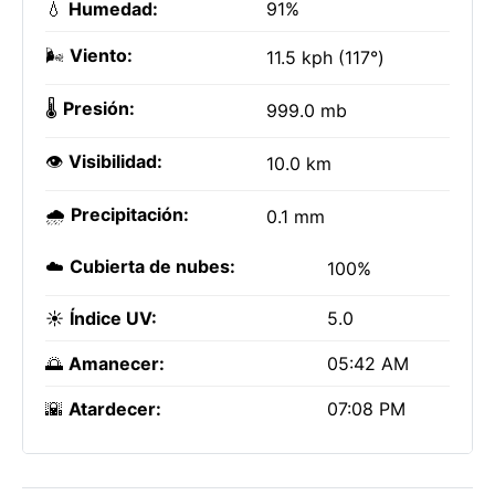
💧
Humedad:
91%
🌬️
Viento:
11.5 kph (117°)
🌡️
Presión:
999.0 mb
👁️
Visibilidad:
10.0 km
🌧️
Precipitación:
0.1 mm
☁️
Cubierta de nubes:
100%
☀️
Índice UV:
5.0
🌅
Amanecer:
05:42 AM
🌇
Atardecer:
07:08 PM