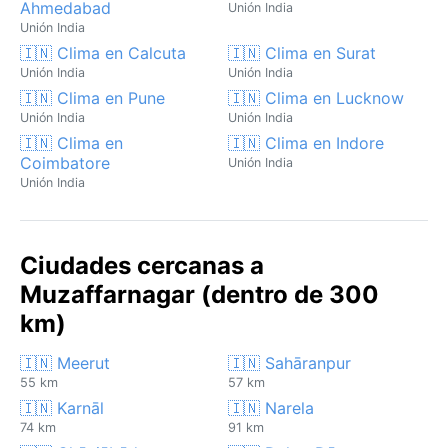
Ahmedabad
Unión India
Unión India
🇮🇳 Clima en Calcuta
🇮🇳 Clima en Surat
Unión India
Unión India
🇮🇳 Clima en Pune
🇮🇳 Clima en Lucknow
Unión India
Unión India
🇮🇳 Clima en
🇮🇳 Clima en Indore
Coimbatore
Unión India
Unión India
Ciudades cercanas a
Muzaffarnagar (dentro de 300
km)
🇮🇳 Meerut
🇮🇳 Sahāranpur
55 km
57 km
🇮🇳 Karnāl
🇮🇳 Narela
74 km
91 km