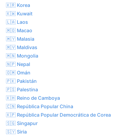
🇰🇷 Korea
🇰🇼 Kuwait
🇱🇦 Laos
🇲🇴 Macao
🇲🇾 Malasia
🇲🇻 Maldivas
🇲🇳 Mongolia
🇳🇵 Nepal
🇴🇲 Omán
🇵🇰 Pakistán
🇵🇸 Palestina
🇰🇭 Reino de Camboya
🇨🇳 República Popular China
🇰🇵 República Popular Democrática de Corea
🇸🇬 Singapur
🇸🇾 Siria