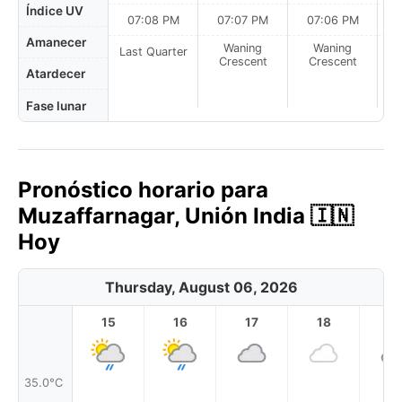
Índice UV
07:08 PM
07:07 PM
07:06 PM
Amanecer
Waning
Waning
Last Quarter
Crescent
Crescent
Atardecer
Fase lunar
Pronóstico horario para
Muzaffarnagar, Unión India 🇮🇳
Hoy
Thursday, August 06, 2026
15
16
17
18
1
35.0°C