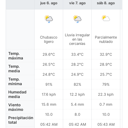
jue 6. ago
vie 7. ago
sáb 8. ago
d
Lluvia irregular
T
Chubasco
Parcialmente
en las
el
ligero
nublado
cercanías
la
Temp.
29.6°C
33.4°C
32.9°C
máxima
26.5°C
28.2°C
28.9°C
Temp.
media
24.8°C
24.9°C
25.7°C
Temp.
mínima
91%
82%
79%
Humedad
17.6 kph
12.2 kph
22.3 kph
media
15.6 mm
5.4 mm
0.7 mm
Viento
máximo
10.0
8.0
10.0
Precipitación
total
05:42 AM
05:42 AM
05:43 AM
0