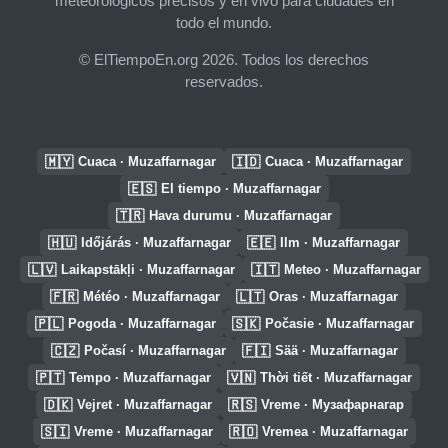
meteorológicos precisos y en vivo para ciudades en
todo el mundo.
© ElTiempoEn.org 2026. Todos los derechos
reservados.
🇲🇾
🇮🇩
Cuaca · Muzaffarnagar
Cuaca · Muzaffarnagar
🇪🇸
El tiempo · Muzaffarnagar
🇹🇷
Hava durumu · Muzaffarnagar
🇭🇺
🇪🇪
Időjárás · Muzaffarnagar
Ilm · Muzaffarnagar
🇱🇻
🇮🇹
Laikapstākļi · Muzaffarnagar
Meteo · Muzaffarnagar
🇫🇷
🇱🇹
Météo · Muzaffarnagar
Oras · Muzaffarnagar
🇵🇱
🇸🇰
Pogoda · Muzaffarnagar
Počasie · Muzaffarnagar
🇨🇿
🇫🇮
Počasí · Muzaffarnagar
Sää · Muzaffarnagar
🇵🇹
🇻🇳
Tempo · Muzaffarnagar
Thời tiết · Muzaffarnagar
🇩🇰
🇷🇸
Vejret · Muzaffarnagar
Vreme · Музафарнагар
🇸🇮
🇷🇴
Vreme · Muzaffarnagar
Vremea · Muzaffarnagar