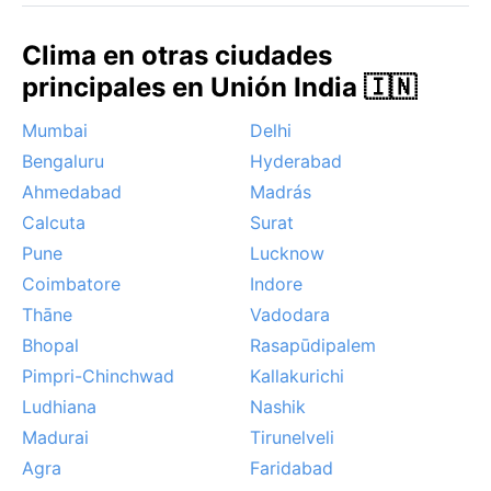
Clima en otras ciudades
principales en Unión India 🇮🇳
Mumbai
Delhi
Bengaluru
Hyderabad
Ahmedabad
Madrás
Calcuta
Surat
Pune
Lucknow
Coimbatore
Indore
Thāne
Vadodara
Bhopal
Rasapūdipalem
Pimpri-Chinchwad
Kallakurichi
Ludhiana
Nashik
Madurai
Tirunelveli
Agra
Faridabad