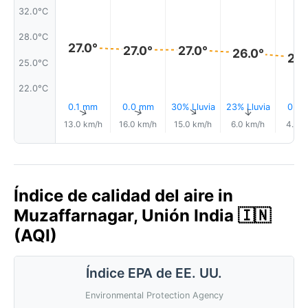
32.0°C
28.0°C
27.0°
27.0°
27.0°
26.0°
26.
25.0°C
22.0°C
0.1 mm
0.0 mm
30% Lluvia
23% Lluvia
0.3
↑
↑
↑
↑
13.0 km/h
16.0 km/h
15.0 km/h
6.0 km/h
4.0 k
Índice de calidad del aire in
Muzaffarnagar, Unión India 🇮🇳
(AQI)
Índice EPA de EE. UU.
Environmental Protection Agency