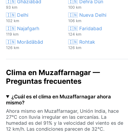
🇮🇳 Ghāziābād
🇮🇳 Dehra Dūn
93 km
100 km
🇮🇳 Delhi
🇮🇳 Nueva Delhi
102 km
106 km
🇮🇳 Najafgarh
🇮🇳 Faridabad
119 km
124 km
🇮🇳 Morādābād
🇮🇳 Rohtak
126 km
126 km
Clima en Muzaffarnagar —
Preguntas frecuentes
¿Cuál es el clima en Muzaffarnagar ahora
mismo?
Ahora mismo en Muzaffarnagar, Unión India, hace
27°C con lluvia irregular en las cercanías. La
humedad es del 91% y la velocidad del viento es de
12 km/h. Las condiciones parecen de 32°C.