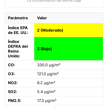
La contaminación del aire es baja
Parámetro
Valor
Índice EPA
2 (Moderado)
de EE. UU.:
Índice
DEFRA del
2 (Bajo)
Reino
Unido:
CO:
330.0 µg/m³
O3:
121.0 µg/m³
NO2:
6.2 µg/m³
SO2:
5.4 µg/m³
PM2.5:
17.3 µg/m³