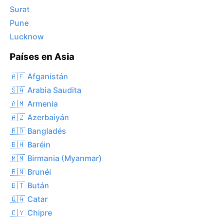
Surat
Pune
Lucknow
Países en Asia
🇦🇫 Afganistán
🇸🇦 Arabia Saudita
🇦🇲 Armenia
🇦🇿 Azerbaiyán
🇧🇩 Bangladés
🇧🇭 Baréin
🇲🇲 Birmania (Myanmar)
🇧🇳 Brunéi
🇧🇹 Bután
🇶🇦 Catar
🇨🇾 Chipre