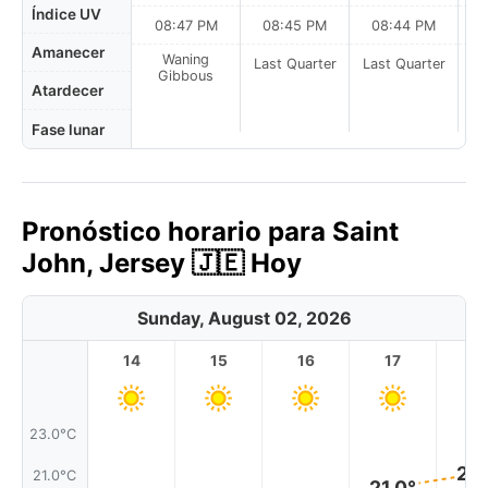
Índice UV
08:47 PM
08:45 PM
08:44 PM
Amanecer
Waning
Last Quarter
Last Quarter
La
Gibbous
Atardecer
Fase lunar
Pronóstico horario para Saint
John, Jersey 🇯🇪 Hoy
Sunday, August 02, 2026
14
15
16
17
1
23.0°C
21.
21.0°C
21.0°