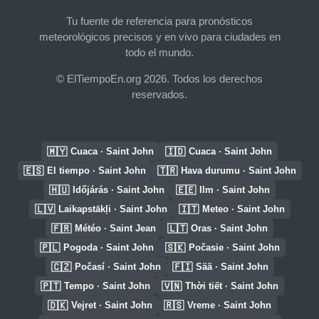
Tu fuente de referencia para pronósticos
meteorológicos precisos y en vivo para ciudades en
todo el mundo.
© ElTiempoEn.org 2026. Todos los derechos
reservados.
🇲🇾
🇮🇩
Cuaca · Saint John
Cuaca · Saint John
🇪🇸
🇹🇷
El tiempo · Saint John
Hava durumu · Saint John
🇭🇺
🇪🇪
Időjárás · Saint John
Ilm · Saint John
🇱🇻
🇮🇹
Laikapstākļi · Saint John
Meteo · Saint John
🇫🇷
🇱🇹
Météo · Saint Jean
Oras · Saint John
🇵🇱
🇸🇰
Pogoda · Saint John
Počasie · Saint John
🇨🇿
🇫🇮
Počasí · Saint John
Sää · Saint John
🇵🇹
🇻🇳
Tempo · Saint John
Thời tiết · Saint John
🇩🇰
🇷🇸
Vejret · Saint John
Vreme · Saint John