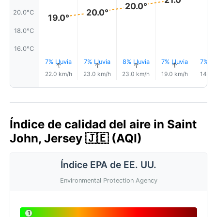
20.0°
20.0°
20.0°C
19.0°
18.0°C
16.0°C
7% Lluvia
7% Lluvia
8% Lluvia
7% Lluvia
7% Ll
↑
↑
↑
↑
22.0 km/h
23.0 km/h
23.0 km/h
19.0 km/h
14.0 
Índice de calidad del aire in Saint
John, Jersey 🇯🇪 (AQI)
Índice EPA de EE. UU.
Environmental Protection Agency
1