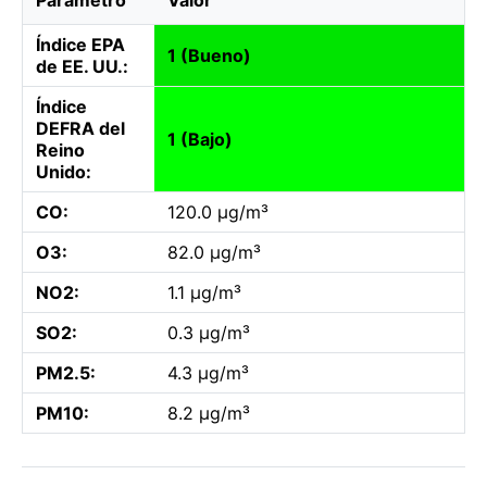
Índice EPA
1 (Bueno)
de EE. UU.:
Índice
DEFRA del
1 (Bajo)
Reino
Unido:
CO:
120.0 µg/m³
O3:
82.0 µg/m³
NO2:
1.1 µg/m³
SO2:
0.3 µg/m³
PM2.5:
4.3 µg/m³
PM10:
8.2 µg/m³