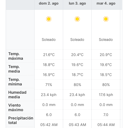
dom 2. ago
lun 3. ago
mar 4. ago
m
Soleado
Soleado
Soleado
Temp.
21.6°C
20.4°C
20.9°C
máxima
18.8°C
19.6°C
19.6°C
Temp.
media
16.9°C
18.7°C
18.5°C
Temp.
mínima
71%
80%
80%
Humedad
23.4 kph
23.4 kph
17.6 kph
media
0.0 mm
0.0 mm
0.0 mm
Viento
máximo
6.0
6.0
7.0
Precipitación
total
05:42 AM
05:43 AM
05:44 AM
0