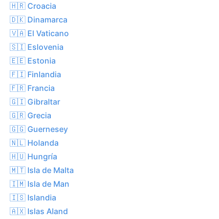
🇭🇷 Croacia
🇩🇰 Dinamarca
🇻🇦 El Vaticano
🇸🇮 Eslovenia
🇪🇪 Estonia
🇫🇮 Finlandia
🇫🇷 Francia
🇬🇮 Gibraltar
🇬🇷 Grecia
🇬🇬 Guernesey
🇳🇱 Holanda
🇭🇺 Hungría
🇲🇹 Isla de Malta
🇮🇲 Isla de Man
🇮🇸 Islandia
🇦🇽 Islas Aland