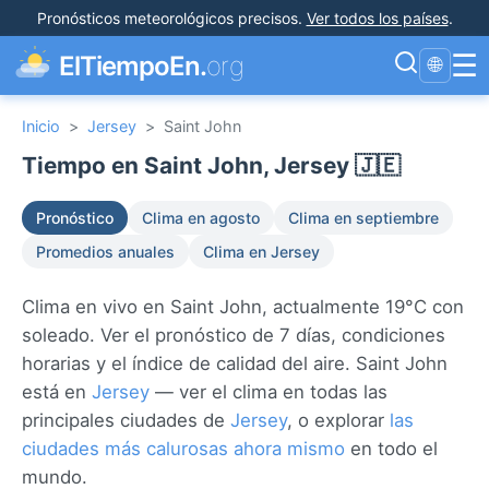
Pronósticos meteorológicos precisos
.
Ver todos los países
.
☰
ElTiempoEn.
org
🌐
Inicio
>
Jersey
>
Saint John
Tiempo en Saint John, Jersey 🇯🇪
Pronóstico
Clima en agosto
Clima en septiembre
Promedios anuales
Clima en Jersey
Clima en vivo en Saint John, actualmente 19°C con
soleado. Ver el pronóstico de 7 días, condiciones
horarias y el índice de calidad del aire. Saint John
está en
Jersey
— ver el clima en todas las
principales ciudades de
Jersey
, o explorar
las
ciudades más calurosas ahora mismo
en todo el
mundo.