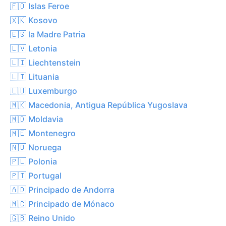
🇫🇴 Islas Feroe
🇽🇰 Kosovo
🇪🇸 la Madre Patria
🇱🇻 Letonia
🇱🇮 Liechtenstein
🇱🇹 Lituania
🇱🇺 Luxemburgo
🇲🇰 Macedonia, Antigua República Yugoslava
🇲🇩 Moldavia
🇲🇪 Montenegro
🇳🇴 Noruega
🇵🇱 Polonia
🇵🇹 Portugal
🇦🇩 Principado de Andorra
🇲🇨 Principado de Mónaco
🇬🇧 Reino Unido