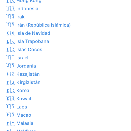
🇭🇰 Hong Kong
🇮🇩 Indonesia
🇮🇶 Irak
🇮🇷 Irán (República Islámica)
🇨🇽 Isla de Navidad
🇱🇰 Isla Trapobana
🇨🇨 Islas Cocos
🇮🇱 Israel
🇯🇴 Jordania
🇰🇿 Kazajistán
🇰🇬 Kirgizistán
🇰🇷 Korea
🇰🇼 Kuwait
🇱🇦 Laos
🇲🇴 Macao
🇲🇾 Malasia