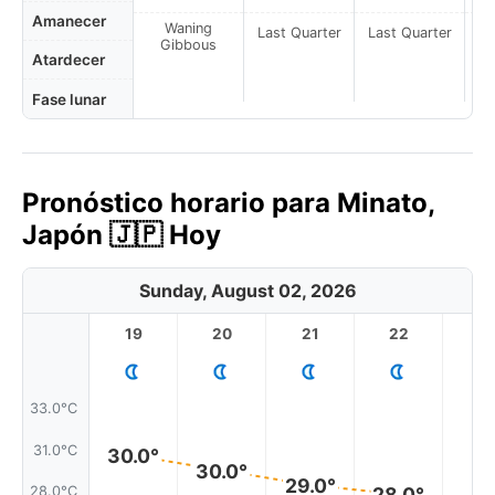
Amanecer
Waning
Last Quarter
Last Quarter
La
Gibbous
Atardecer
Fase lunar
Pronóstico horario para Minato,
Japón 🇯🇵 Hoy
Sunday, August 02, 2026
19
20
21
22
2
33.0°C
31.0°C
30.0°
30.0°
29.0°
28.0°C
28.0°