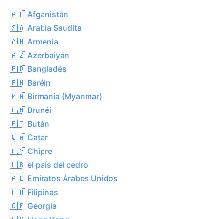
🇦🇫 Afganistán
🇸🇦 Arabia Saudita
🇦🇲 Armenia
🇦🇿 Azerbaiyán
🇧🇩 Bangladés
🇧🇭 Baréin
🇲🇲 Birmania (Myanmar)
🇧🇳 Brunéi
🇧🇹 Bután
🇶🇦 Catar
🇨🇾 Chipre
🇱🇧 el país del cedro
🇦🇪 Emiratos Árabes Unidos
🇵🇭 Filipinas
🇬🇪 Georgia