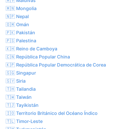
🇲🇻 Maldivas
🇲🇳 Mongolia
🇳🇵 Nepal
🇴🇲 Omán
🇵🇰 Pakistán
🇵🇸 Palestina
🇰🇭 Reino de Camboya
🇨🇳 República Popular China
🇰🇵 República Popular Democrática de Corea
🇸🇬 Singapur
🇸🇾 Siria
🇹🇭 Tailandia
🇹🇼 Taiwán
🇹🇯 Tayikistán
🇮🇴 Territorio Británico del Océano Índico
🇹🇱 Timor-Leste