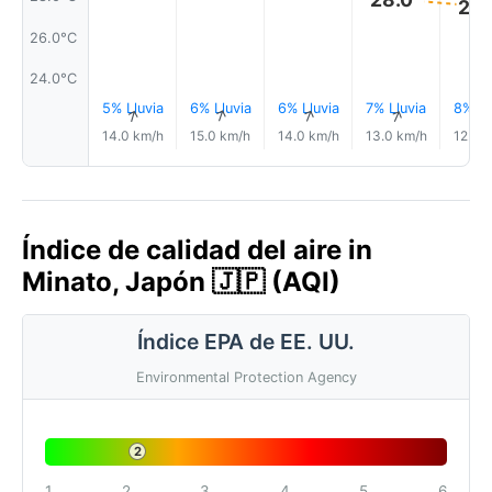
28.
26.0°C
24.0°C
5% Lluvia
6% Lluvia
6% Lluvia
7% Lluvia
8% Ll
↑
↑
↑
↑
14.0 km/h
15.0 km/h
14.0 km/h
13.0 km/h
12.0 
Índice de calidad del aire in
Minato, Japón 🇯🇵 (AQI)
Índice EPA de EE. UU.
Environmental Protection Agency
2
1
2
3
4
5
6