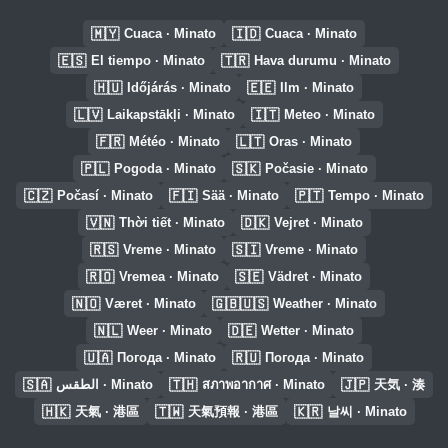
🇲🇾
🇮🇩
Cuaca · Minato
Cuaca · Minato
🇪🇸
🇹🇷
El tiempo · Minato
Hava durumu · Minato
🇭🇺
🇪🇪
Időjárás · Minato
Ilm · Minato
🇱🇻
🇮🇹
Laikapstākļi · Minato
Meteo · Minato
🇫🇷
🇱🇹
Météo · Minato
Oras · Minato
🇵🇱
🇸🇰
Pogoda · Minato
Počasie · Minato
🇨🇿
🇫🇮
🇵🇹
Počasí · Minato
Sää · Minato
Tempo · Minato
🇻🇳
🇩🇰
Thời tiết · Minato
Vejret · Minato
🇷🇸
🇸🇮
Vreme · Minato
Vreme · Minato
🇷🇴
🇸🇪
Vremea · Minato
Vädret · Minato
🇳🇴
🇬🇧🇺🇸
Været · Minato
Weather · Minato
🇳🇱
🇩🇪
Weer · Minato
Wetter · Minato
🇺🇦
🇷🇺
Погода · Minato
Погода · Minato
🇸🇦
🇹🇭
🇯🇵
الطقس · Minato
สภาพอากาศ · Minato
天気 · 湊
🇭🇰
🇹🇼
🇰🇷
天氣 · 港區
天氣預報 · 港區
날씨 · Minato