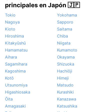
principales en Japón 🇯🇵
Tokio
Yokohama
Nagoya
Sapporo
Kioto
Saitama
Hiroshima
Chiba
Kitakyūshū
Niigata
Hamamatsu
Kumamoto
Aihara
Okayama
Sagamihara
Shizuoka
Kagoshima
Hachiōji
Kotō
Himeji
Utsunomiya
Matsudo
Higashiosaka
Kurashiki
Ōita
Kanazawa
Amagasaki
Katsushika