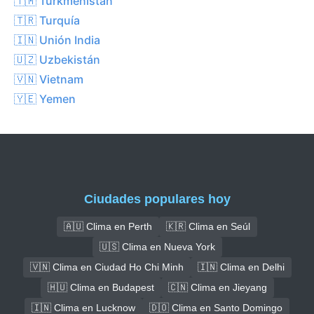
🇹🇲 Turkmenistán
🇹🇷 Turquía
🇮🇳 Unión India
🇺🇿 Uzbekistán
🇻🇳 Vietnam
🇾🇪 Yemen
Ciudades populares hoy
🇦🇺 Clima en Perth
🇰🇷 Clima en Seúl
🇺🇸 Clima en Nueva York
🇻🇳 Clima en Ciudad Ho Chi Minh
🇮🇳 Clima en Delhi
🇭🇺 Clima en Budapest
🇨🇳 Clima en Jieyang
🇮🇳 Clima en Lucknow
🇩🇴 Clima en Santo Domingo