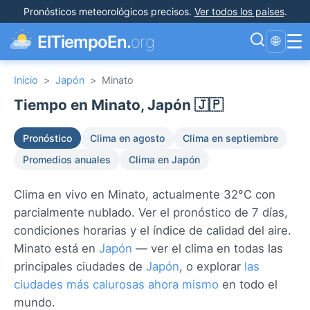
Pronósticos meteorológicos precisos
.
Ver todos los países
.
☰
ElTiempoEn.
org
🌐
Inicio
>
Japón
>
Minato
Tiempo en Minato, Japón 🇯🇵
Pronóstico
Clima en agosto
Clima en septiembre
Promedios anuales
Clima en Japón
Clima en vivo en Minato, actualmente 32°C con
parcialmente nublado. Ver el pronóstico de 7 días,
condiciones horarias y el índice de calidad del aire.
Minato está en
Japón
— ver el clima en todas las
principales ciudades de
Japón
, o explorar
las
ciudades más calurosas ahora mismo
en todo el
mundo.