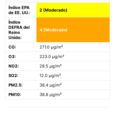
Índice EPA
2 (Moderado)
de EE. UU.:
Índice
DEFRA del
4 (Moderado)
Reino
Unido:
CO:
271.0 µg/m³
O3:
223.0 µg/m³
NO2:
28.5 µg/m³
SO2:
12.0 µg/m³
PM2.5:
38.4 µg/m³
PM10:
38.8 µg/m³