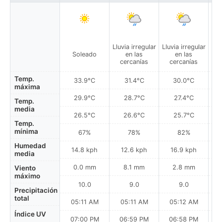
Lluvia irregular
Lluvia irregular
Soleado
en las
en las
cercanías
cercanías
Temp.
33.9°C
31.4°C
30.0°C
máxima
29.9°C
28.7°C
27.4°C
Temp.
media
26.5°C
26.6°C
25.7°C
Temp.
mínima
67%
78%
82%
Humedad
14.8 kph
12.6 kph
16.9 kph
media
0.0 mm
8.1 mm
2.8 mm
Viento
máximo
10.0
9.0
9.0
Precipitación
total
05:11 AM
05:11 AM
05:12 AM
Índice UV
07:00 PM
06:59 PM
06:58 PM