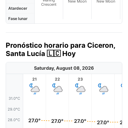
Waning
New Moon
New Moon
N
Crescent
Atardecer
Fase lunar
Pronóstico horario para Ciceron,
Santa Lucía 🇱🇨 Hoy
Saturday, August 08, 2026
21
22
23
1
31.0°C
29.0°C
27.0°
28.0°C
27.0°
27.0°
27.0°
27.