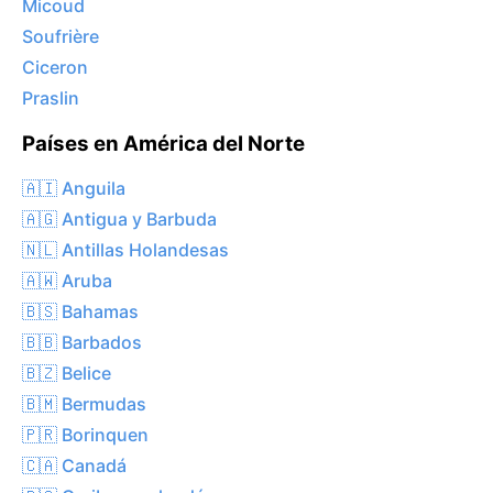
Micoud
Soufrière
Ciceron
Praslin
Países en América del Norte
🇦🇮 Anguila
🇦🇬 Antigua y Barbuda
🇳🇱 Antillas Holandesas
🇦🇼 Aruba
🇧🇸 Bahamas
🇧🇧 Barbados
🇧🇿 Belice
🇧🇲 Bermudas
🇵🇷 Borinquen
🇨🇦 Canadá