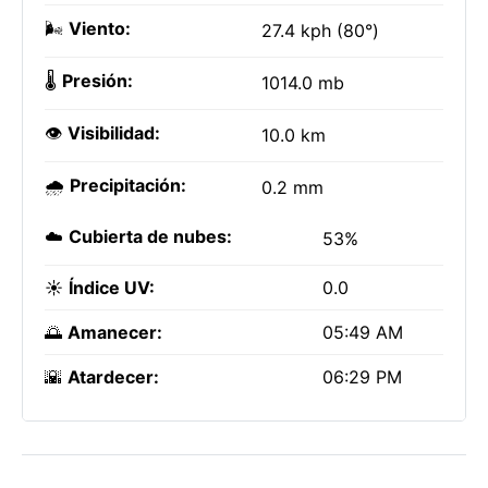
🌬️
Viento:
27.4 kph (80°)
🌡️
Presión:
1014.0 mb
👁️
Visibilidad:
10.0 km
🌧️
Precipitación:
0.2 mm
☁️
Cubierta de nubes:
53%
☀️
Índice UV:
0.0
🌅
Amanecer:
05:49 AM
🌇
Atardecer:
06:29 PM