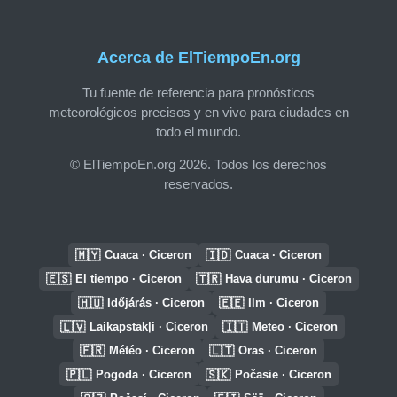
Acerca de ElTiempoEn.org
Tu fuente de referencia para pronósticos
meteorológicos precisos y en vivo para ciudades en
todo el mundo.
© ElTiempoEn.org 2026. Todos los derechos
reservados.
🇲🇾
🇮🇩
Cuaca · Ciceron
Cuaca · Ciceron
🇪🇸
🇹🇷
El tiempo · Ciceron
Hava durumu · Ciceron
🇭🇺
🇪🇪
Időjárás · Ciceron
Ilm · Ciceron
🇱🇻
🇮🇹
Laikapstākļi · Ciceron
Meteo · Ciceron
🇫🇷
🇱🇹
Météo · Ciceron
Oras · Ciceron
🇵🇱
🇸🇰
Pogoda · Ciceron
Počasie · Ciceron