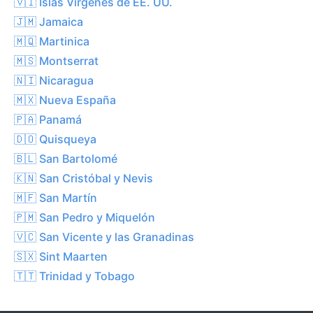
🇻🇮 Islas Vírgenes de EE. UU.
🇯🇲 Jamaica
🇲🇶 Martinica
🇲🇸 Montserrat
🇳🇮 Nicaragua
🇲🇽 Nueva España
🇵🇦 Panamá
🇩🇴 Quisqueya
🇧🇱 San Bartolomé
🇰🇳 San Cristóbal y Nevis
🇲🇫 San Martín
🇵🇲 San Pedro y Miquelón
🇻🇨 San Vicente y las Granadinas
🇸🇽 Sint Maarten
🇹🇹 Trinidad y Tobago