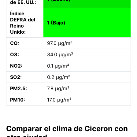
de EE. UU.:
Índice
DEFRA del
1 (Bajo)
Reino
Unido:
CO:
97.0 µg/m³
O3:
34.0 µg/m³
NO2:
0.1 µg/m³
SO2:
0.2 µg/m³
PM2.5:
7.8 µg/m³
PM10:
17.0 µg/m³
Comparar el clima de Ciceron con