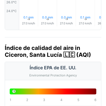
26.0°C
24.0°C
0.1 mm
0.0 mm
0.0 mm
0.1 mm
0.1 
↑
↑
↑
↑
27.0 km/h
27.0 km/h
27.0 km/h
27.0 km/h
26.0 
Índice de calidad del aire in
Ciceron, Santa Lucía 🇱🇨 (AQI)
Índice EPA de EE. UU.
Environmental Protection Agency
1
1
2
3
4
5
6