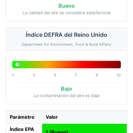
Bueno
La calidad del aire se considera satisfactoria
Índice DEFRA del Reino Unido
Department for Environment, Food & Rural Affairs
1
1
3
5
7
9
10
Bajo
La contaminación del aire es baja
Parámetro
Valor
Índice EPA
1 (Bueno)