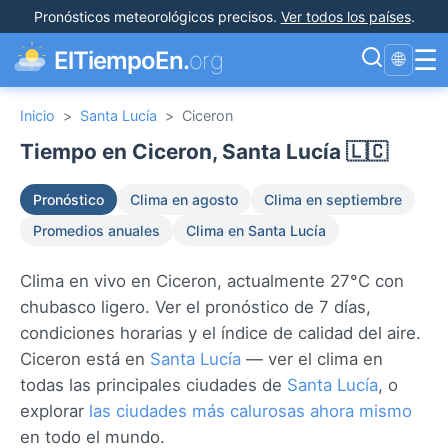
Pronósticos meteorológicos precisos
.
Ver todos los países
.
☰
ElTiempoEn.
org
🌐
Inicio
>
Santa Lucía
>
Ciceron
Tiempo en Ciceron, Santa Lucía 🇱🇨
Pronóstico
Clima en agosto
Clima en septiembre
Promedios anuales
Clima en Santa Lucía
Clima en vivo en Ciceron, actualmente 27°C con
chubasco ligero. Ver el pronóstico de 7 días,
condiciones horarias y el índice de calidad del aire.
Ciceron está en
Santa Lucía
— ver el clima en
todas las principales ciudades de
Santa Lucía
, o
explorar
las ciudades más calurosas ahora mismo
en todo el mundo.