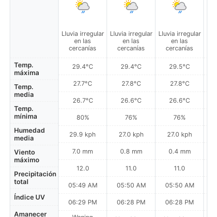
Lluvia irregular
Lluvia irregular
Lluvia irregular
Llu
en las
en las
en las
cercanías
cercanías
cercanías
Temp.
29.4°C
29.4°C
29.5°C
máxima
27.7°C
27.8°C
27.8°C
Temp.
media
26.7°C
26.6°C
26.6°C
Temp.
mínima
80%
76%
76%
Humedad
29.9 kph
27.0 kph
27.0 kph
media
7.0 mm
0.8 mm
0.4 mm
Viento
máximo
12.0
11.0
11.0
Precipitación
total
05:49 AM
05:50 AM
05:50 AM
0
Índice UV
06:29 PM
06:28 PM
06:28 PM
Amanecer