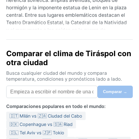
herencia soviética: amplias avenidas, bloques de
hormigón y la imponente estatua de Lenin en la plaza
central. Entre sus lugares emblemáticos destacan el
Teatro Dramático Estatal, la Catedral de la Natividad
y el monumento a los caídos en la guerra de
Transnistria. La geografía es de estepa abierta, con
suaves colinas y campos de cultivo que rodean el
Comparar el clima de Tiráspol con
núcleo urbano. El ambiente es tranquilo, alejado del
turismo masivo, y ofrece una mirada única a una
otra ciudad
región que aún vive en un limbo político.
Busca cualquier ciudad del mundo y compara
Según la clasificación de Köppen, Tiraspol presenta
temperatura, condiciones y pronósticos lado a lado.
un clima continental húmedo de verano caluroso
Comparar →
(Dfa). Los veranos son cálidos y a veces
bochornosos, con temperaturas que superan los 30
Comparaciones populares en todo el mundo:
°C y tormentas eléctricas frecuentes. Los inviernos
son fríos y nevados: las mínimas de enero rondan los
🇮🇹 Milán vs 🇿🇦 Ciudad del Cabo
−5 °C, aunque pueden bajar hasta −20 °C. Las
🇩🇰 Copenhague vs 🇸🇦 Riad
precipitaciones se distribuyen de manera moderada a
🇮🇱 Tel Aviv vs 🇯🇵 Tokio
lo largo del año, con un leve pico en junio y julio. La