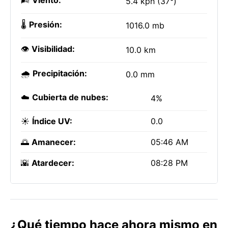
🌬️
Viento:
5.4 kph (37°)
🌡️
Presión:
1016.0 mb
👁️
Visibilidad:
10.0 km
🌧️
Precipitación:
0.0 mm
☁️
Cubierta de nubes:
4%
☀️
Índice UV:
0.0
🌅
Amanecer:
05:46 AM
🌇
Atardecer:
08:28 PM
¿Qué tiempo hace ahora mismo en