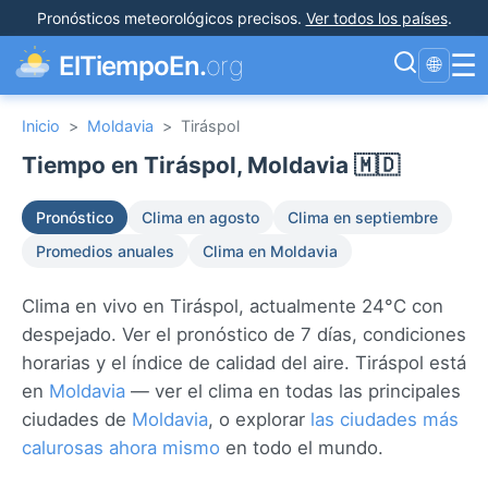
Pronósticos meteorológicos precisos
.
Ver todos los países
.
☰
ElTiempoEn.
org
🌐
Inicio
>
Moldavia
>
Tiráspol
Tiempo en Tiráspol, Moldavia 🇲🇩
Pronóstico
Clima en agosto
Clima en septiembre
Promedios anuales
Clima en Moldavia
Clima en vivo en Tiráspol, actualmente 24°C con
despejado. Ver el pronóstico de 7 días, condiciones
horarias y el índice de calidad del aire. Tiráspol está
en
Moldavia
— ver el clima en todas las principales
ciudades de
Moldavia
, o explorar
las ciudades más
calurosas ahora mismo
en todo el mundo.