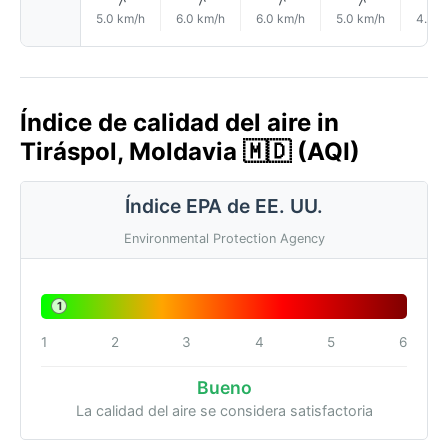
↑
↑
↑
↑
5.0 km/h
6.0 km/h
6.0 km/h
5.0 km/h
4.0 k
Índice de calidad del aire in
Tiráspol, Moldavia 🇲🇩 (AQI)
Índice EPA de EE. UU.
Environmental Protection Agency
1
1
2
3
4
5
6
Bueno
La calidad del aire se considera satisfactoria