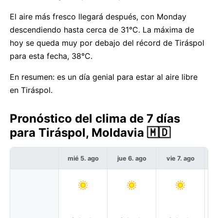
El aire más fresco llegará después, con Monday
descendiendo hasta cerca de 31°C. La máxima de
hoy se queda muy por debajo del récord de Tiráspol
para esta fecha, 38°C.
En resumen: es un día genial para estar al aire libre
en Tiráspol.
Pronóstico del clima de 7 días
para Tiráspol, Moldavia 🇲🇩
mié 5. ago
jue 6. ago
vie 7. ago
s
Pa