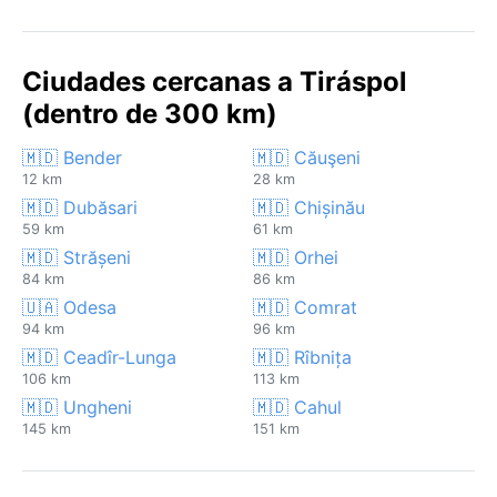
Ciudades cercanas a Tiráspol
(dentro de 300 km)
🇲🇩 Bender
🇲🇩 Căuşeni
12 km
28 km
🇲🇩 Dubăsari
🇲🇩 Chișinău
59 km
61 km
🇲🇩 Strășeni
🇲🇩 Orhei
84 km
86 km
🇺🇦 Odesa
🇲🇩 Comrat
94 km
96 km
🇲🇩 Ceadîr-Lunga
🇲🇩 Rîbnița
106 km
113 km
🇲🇩 Ungheni
🇲🇩 Cahul
145 km
151 km