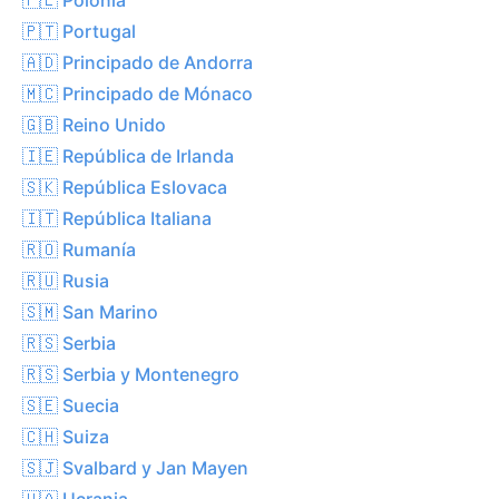
🇵🇹 Portugal
🇦🇩 Principado de Andorra
🇲🇨 Principado de Mónaco
🇬🇧 Reino Unido
🇮🇪 República de Irlanda
🇸🇰 República Eslovaca
🇮🇹 República Italiana
🇷🇴 Rumanía
🇷🇺 Rusia
🇸🇲 San Marino
🇷🇸 Serbia
🇷🇸 Serbia y Montenegro
🇸🇪 Suecia
🇨🇭 Suiza
🇸🇯 Svalbard y Jan Mayen
🇺🇦 Ucrania