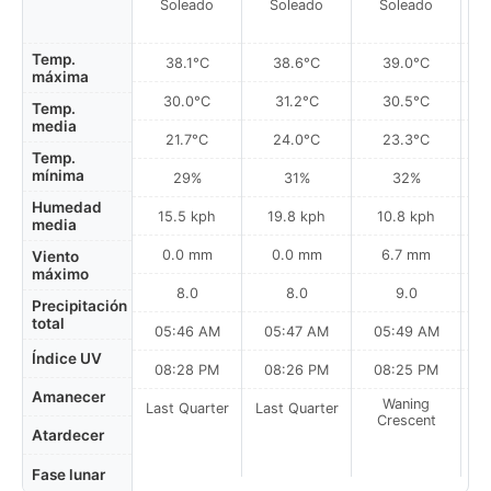
Soleado
Soleado
Soleado
Temp.
38.1°C
38.6°C
39.0°C
máxima
30.0°C
31.2°C
30.5°C
Temp.
media
21.7°C
24.0°C
23.3°C
Temp.
mínima
29%
31%
32%
Humedad
15.5 kph
19.8 kph
10.8 kph
media
0.0 mm
0.0 mm
6.7 mm
Viento
máximo
8.0
8.0
9.0
Precipitación
total
05:46 AM
05:47 AM
05:49 AM
0
Índice UV
08:28 PM
08:26 PM
08:25 PM
Amanecer
Waning
Last Quarter
Last Quarter
Crescent
Atardecer
Fase lunar