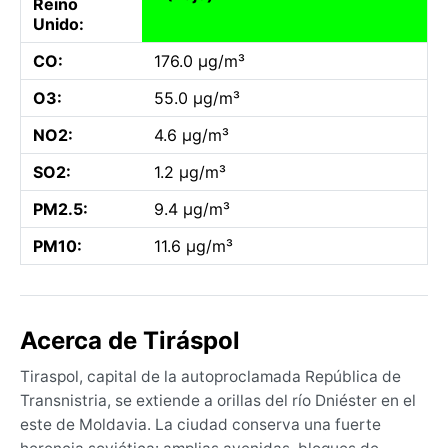
Reino
Unido:
CO:
176.0 µg/m³
O3:
55.0 µg/m³
NO2:
4.6 µg/m³
SO2:
1.2 µg/m³
PM2.5:
9.4 µg/m³
PM10:
11.6 µg/m³
Acerca de Tiráspol
Tiraspol, capital de la autoproclamada República de
Transnistria, se extiende a orillas del río Dniéster en el
este de Moldavia. La ciudad conserva una fuerte