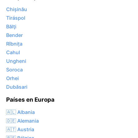
Chișinău
Tiráspol
Bălţi
Bender
Rîbnița
Cahul
Ungheni
Soroca
Orhei
Dubăsari
Países en Europa
🇦🇱 Albania
🇩🇪 Alemania
🇦🇹 Austria
🇧🇪 Bélgica