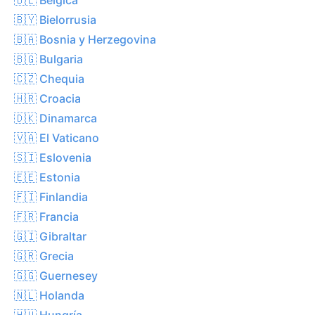
🇧🇾 Bielorrusia
🇧🇦 Bosnia y Herzegovina
🇧🇬 Bulgaria
🇨🇿 Chequia
🇭🇷 Croacia
🇩🇰 Dinamarca
🇻🇦 El Vaticano
🇸🇮 Eslovenia
🇪🇪 Estonia
🇫🇮 Finlandia
🇫🇷 Francia
🇬🇮 Gibraltar
🇬🇷 Grecia
🇬🇬 Guernesey
🇳🇱 Holanda
🇭🇺 Hungría