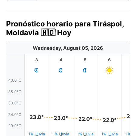
Pronóstico horario para Tiráspol,
Moldavia 🇲🇩 Hoy
Wednesday, August 05, 2026
3
4
5
6
7
40.0°C
35.0°C
30.0°C
24.0°C
24.
23.0°
23.0°
22.0°
22.0°
19.0°C
1% Lluvia
1% Lluvia
1% Lluvia
1% Lluvia
1% Ll