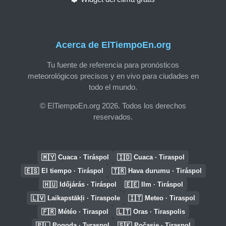
Acerca de ElTiempoEn.org
Tu fuente de referencia para pronósticos
meteorológicos precisos y en vivo para ciudades en
todo el mundo.
© ElTiempoEn.org 2026. Todos los derechos
reservados.
🇲🇾
🇮🇩
Cuaca · Tiráspol
Cuaca · Tiraspol
🇪🇸
🇹🇷
El tiempo · Tiráspol
Hava durumu · Tiráspol
🇭🇺
🇪🇪
Időjárás · Tiráspol
Ilm · Tiráspol
🇱🇻
🇮🇹
Laikapstākļi · Tiraspole
Meteo · Tiraspol
🇫🇷
🇱🇹
Météo · Tiraspol
Oras · Tiraspolis
🇵🇱
🇸🇰
Pogoda · Tyraspol
Počasie · Tiraspol