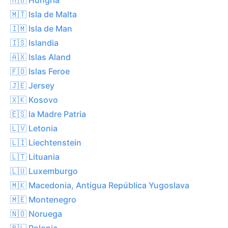
🇲🇹 Isla de Malta
🇮🇲 Isla de Man
🇮🇸 Islandia
🇦🇽 Islas Aland
🇫🇴 Islas Feroe
🇯🇪 Jersey
🇽🇰 Kosovo
🇪🇸 la Madre Patria
🇱🇻 Letonia
🇱🇮 Liechtenstein
🇱🇹 Lituania
🇱🇺 Luxemburgo
🇲🇰 Macedonia, Antigua República Yugoslava
🇲🇪 Montenegro
🇳🇴 Noruega
🇵🇱 Polonia