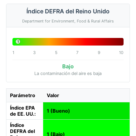
Índice DEFRA del Reino Unido
Department for Environment, Food & Rural Affairs
1
1
3
5
7
9
10
Bajo
La contaminación del aire es baja
Parámetro
Valor
Índice EPA
1 (Bueno)
de EE. UU.:
Índice
DEFRA del
1 (Bajo)