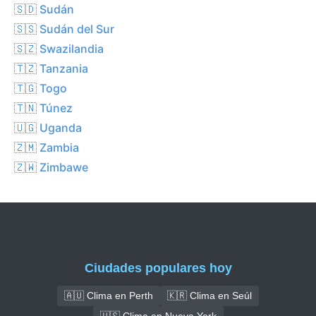
🇸🇩 Sudán
🇸🇸 Sudán del Sur
🇸🇿 Swazilandia
🇹🇿 Tanzania
🇹🇬 Togo
🇹🇳 Túnez
🇺🇬 Uganda
🇿🇲 Zambia
🇿🇼 Zimbawe
Ciudades populares hoy
🇦🇺 Clima en Perth
🇰🇷 Clima en Seúl
🇺🇸 Clima en Nueva York