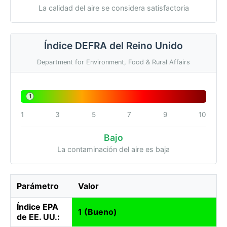
La calidad del aire se considera satisfactoria
Índice DEFRA del Reino Unido
Department for Environment, Food & Rural Affairs
1
1
3
5
7
9
10
Bajo
La contaminación del aire es baja
Parámetro
Valor
Índice EPA
1 (Bueno)
de EE. UU.: