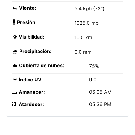
🌬️
Viento:
5.4 kph (72°)
🌡️
Presión:
1025.0 mb
👁️
Visibilidad:
10.0 km
🌧️
Precipitación:
0.0 mm
☁️
Cubierta de nubes:
75%
☀️
Índice UV:
9.0
🌅
Amanecer:
06:05 AM
🌇
Atardecer:
05:36 PM