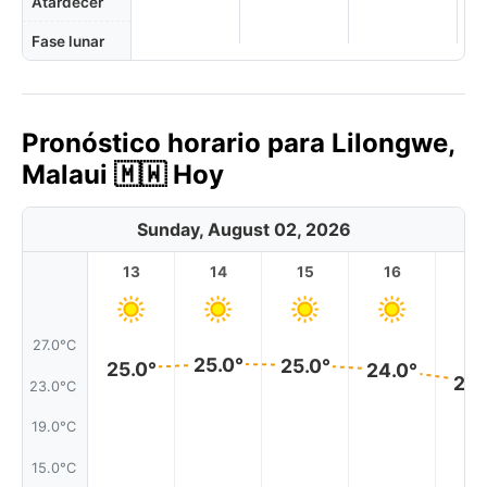
Atardecer
Fase lunar
Pronóstico horario para Lilongwe,
Malaui 🇲🇼 Hoy
Sunday, August 02, 2026
13
14
15
16
17
27.0°C
25.0°
25.0°
25.0°
24.0°
23.
23.0°C
19.0°C
15.0°C