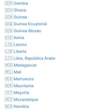
🇬🇲 Gambia
🇬🇭 Ghana
🇬🇳 Guinea
🇬🇶 Guinea Ecuatorial
🇬🇼 Guinea-Bissáu
🇰🇪 Kenia
🇱🇸 Lesoto
🇱🇷 Liberia
🇱🇾 Libia, República Árabe
🇲🇬 Madagascar
🇲🇱 Mali
🇲🇦 Marruecos
🇲🇷 Mauritania
🇾🇹 Mayotte
🇲🇿 Mozambique
🇳🇦 Namibia