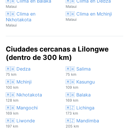
🇲🇼 Clima en Balaka
🇲🇼 Clima en Dedza
Malaui
Malaui
🇲🇼 Clima en
🇲🇼 Clima en Mchinji
Nkhotakota
Malaui
Malaui
Ciudades cercanas a Lilongwe
(dentro de 300 km)
🇲🇼 Dedza
🇲🇼 Salima
75 km
75 km
🇲🇼 Mchinji
🇲🇼 Kasungu
100 km
109 km
🇲🇼 Nkhotakota
🇲🇼 Balaka
128 km
169 km
🇲🇼 Mangochi
🇲🇿 Lichinga
169 km
173 km
🇲🇼 Liwonde
🇲🇿 Mandimba
197 km
205 km