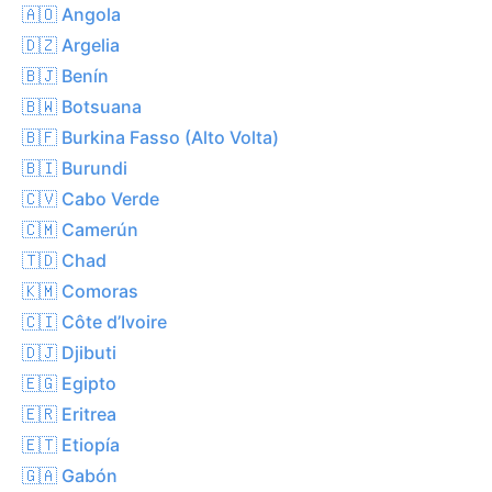
🇦🇴 Angola
🇩🇿 Argelia
🇧🇯 Benín
🇧🇼 Botsuana
🇧🇫 Burkina Fasso (Alto Volta)
🇧🇮 Burundi
🇨🇻 Cabo Verde
🇨🇲 Camerún
🇹🇩 Chad
🇰🇲 Comoras
🇨🇮 Côte d’Ivoire
🇩🇯 Djibuti
🇪🇬 Egipto
🇪🇷 Eritrea
🇪🇹 Etiopía
🇬🇦 Gabón