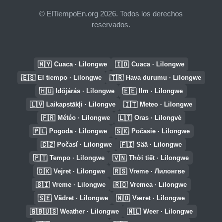
© ElTiempoEn.org 2026. Todos los derechos
reservados.
🇲🇾
🇮🇩
Cuaca · Lilongwe
Cuaca · Lilongwe
🇪🇸
🇹🇷
El tiempo · Lilongwe
Hava durumu · Lilongwe
🇭🇺
🇪🇪
Időjárás · Lilongwe
Ilm · Lilongwe
🇱🇻
🇮🇹
Laikapstākļi · Lilongve
Meteo · Lilongwe
🇫🇷
🇱🇹
Météo · Lilongwe
Oras · Lilongvė
🇵🇱
🇸🇰
Pogoda · Lilongwe
Počasie · Lilongwe
🇨🇿
🇫🇮
Počasí · Lilongwe
Sää · Lilongwe
🇵🇹
🇻🇳
Tempo · Lilongwe
Thời tiết · Lilongwe
🇩🇰
🇷🇸
Vejret · Lilongwe
Vreme · Лилонгве
🇸🇮
🇷🇴
Vreme · Lilongwe
Vremea · Lilongwe
🇸🇪
🇳🇴
Vädret · Lilongwe
Været · Lilongwe
🇬🇧🇺🇸
🇳🇱
Weather · Lilongwe
Weer · Lilongwe