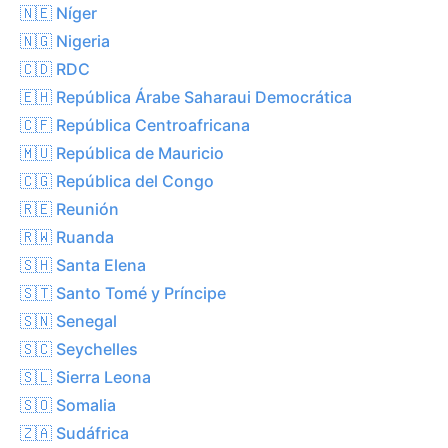
🇳🇪 Níger
🇳🇬 Nigeria
🇨🇩 RDC
🇪🇭 República Árabe Saharaui Democrática
🇨🇫 República Centroafricana
🇲🇺 República de Mauricio
🇨🇬 República del Congo
🇷🇪 Reunión
🇷🇼 Ruanda
🇸🇭 Santa Elena
🇸🇹 Santo Tomé y Príncipe
🇸🇳 Senegal
🇸🇨 Seychelles
🇸🇱 Sierra Leona
🇸🇴 Somalia
🇿🇦 Sudáfrica