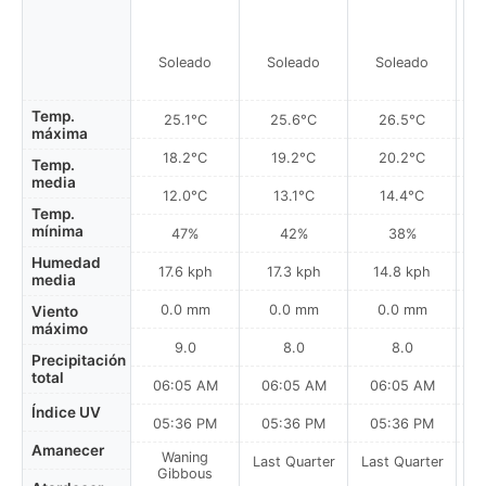
Soleado
Soleado
Soleado
Temp.
25.1°C
25.6°C
26.5°C
máxima
18.2°C
19.2°C
20.2°C
Temp.
media
12.0°C
13.1°C
14.4°C
Temp.
mínima
47%
42%
38%
Humedad
17.6 kph
17.3 kph
14.8 kph
media
0.0 mm
0.0 mm
0.0 mm
Viento
máximo
9.0
8.0
8.0
Precipitación
total
06:05 AM
06:05 AM
06:05 AM
0
Índice UV
05:36 PM
05:36 PM
05:36 PM
Amanecer
Waning
Last Quarter
Last Quarter
La
Gibbous