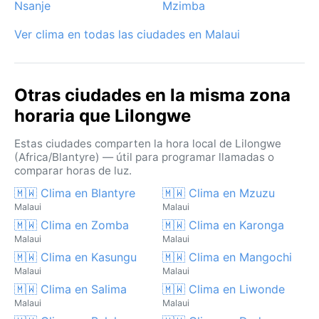
Nsanje
Mzimba
huracanes ni monzones: su clima es moderado, con
solo dos estaciones bien marcadas.
Ver clima en todas las ciudades en Malaui
Otras ciudades en la misma zona
horaria que Lilongwe
Estas ciudades comparten la hora local de Lilongwe
(Africa/Blantyre) — útil para programar llamadas o
comparar horas de luz.
🇲🇼 Clima en Blantyre
🇲🇼 Clima en Mzuzu
Malaui
Malaui
🇲🇼 Clima en Zomba
🇲🇼 Clima en Karonga
Malaui
Malaui
🇲🇼 Clima en Kasungu
🇲🇼 Clima en Mangochi
Malaui
Malaui
🇲🇼 Clima en Salima
🇲🇼 Clima en Liwonde
Malaui
Malaui