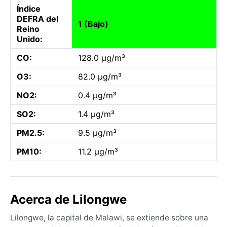
Índice
DEFRA del
1 (Bajo)
Reino
Unido:
CO:
128.0 µg/m³
O3:
82.0 µg/m³
NO2:
0.4 µg/m³
SO2:
1.4 µg/m³
PM2.5:
9.5 µg/m³
PM10:
11.2 µg/m³
Acerca de Lilongwe
Lilongwe, la capital de Malawi, se extiende sobre una