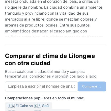
meseta ondulada en el corazón del país, a orillas del
río que le da nombre. La ciudad combina un ambiente
tranquilo y provinciano con la vitalidad de sus
mercados al aire libre, donde se mezclan colores y
aromas de productos locales. Entre sus puntos
emblemáticos destacan el casco antiguo con
edificios coloniales, el bullicioso mercado de Kanengo
y la cercana Reserva Natural de Lilongwe, un
remanso de sabana donde avistar antílopes y cebras.
Comparar el clima de Lilongwe
La geografía de altiplano, a más de mil metros de
altitud, suaviza las temperaturas y ofrece amplias
con otra ciudad
vistas hacia colinas verdes que se tiñen de dorado en
Busca cualquier ciudad del mundo y compara
la estación seca.
temperatura, condiciones y pronósticos lado a lado.
El clima se clasifica como Cwa, subtropical húmedo
Comparar →
con invierno seco. De noviembre a marzo, el verano
trae lluvias intensas y temperaturas que rondan los
Comparaciones populares en todo el mundo:
28 °C, con una humedad que puede resultar pegajosa.
El invierno, de mayo a agosto, es fresco y soleado,
🇪🇬 El Cairo vs 🇰🇷 Seúl
con mínimas que bajan hasta los 8 °C por la noche y