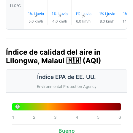
11.0°C
1% Lluvia
1% Lluvia
1% Lluvia
1% Lluvia
1% Ll
↑
↑
↑
↑
5.0 km/h
4.0 km/h
6.0 km/h
8.0 km/h
14.0 
Índice de calidad del aire in
Lilongwe, Malaui 🇲🇼 (AQI)
Índice EPA de EE. UU.
Environmental Protection Agency
1
1
2
3
4
5
6
Bueno