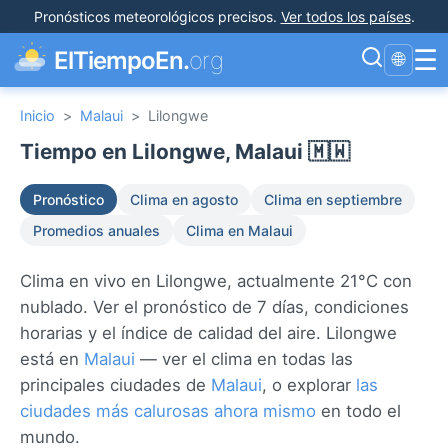
Pronósticos meteorológicos precisos
.
Ver todos los países
.
☰
ElTiempoEn.
org
🌐
Inicio
>
Malaui
>
Lilongwe
Tiempo en Lilongwe, Malaui 🇲🇼
Pronóstico
Clima en agosto
Clima en septiembre
Promedios anuales
Clima en Malaui
Clima en vivo en Lilongwe, actualmente 21°C con
nublado. Ver el pronóstico de 7 días, condiciones
horarias y el índice de calidad del aire. Lilongwe
está en
Malaui
— ver el clima en todas las
principales ciudades de
Malaui
, o explorar
las
ciudades más calurosas ahora mismo
en todo el
mundo.