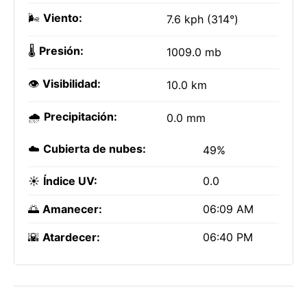
🌬️
Viento:
7.6 kph (314°)
🌡️
Presión:
1009.0 mb
👁️
Visibilidad:
10.0 km
🌧️
Precipitación:
0.0 mm
☁️
Cubierta de nubes:
49%
☀️
Índice UV:
0.0
🌅
Amanecer:
06:09 AM
🌇
Atardecer:
06:40 PM