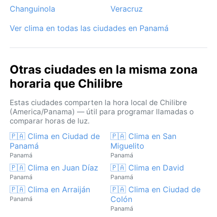
Changuinola
Veracruz
turistas, aunque deben estar atentos a las
inundaciones repentinas que caracterizan esta región
Ver clima en todas las ciudades en Panamá
del istmo.
Otras ciudades en la misma zona
horaria que Chilibre
Estas ciudades comparten la hora local de Chilibre
(America/Panama) — útil para programar llamadas o
comparar horas de luz.
🇵🇦 Clima en Ciudad de
🇵🇦 Clima en San
Panamá
Miguelito
Panamá
Panamá
🇵🇦 Clima en Juan Díaz
🇵🇦 Clima en David
Panamá
Panamá
🇵🇦 Clima en Arraiján
🇵🇦 Clima en Ciudad de
Colón
Panamá
Panamá