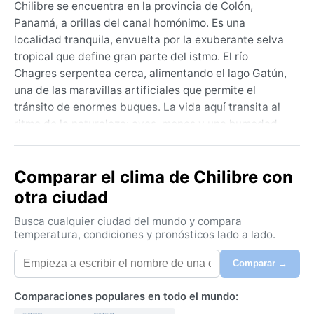
Chilibre se encuentra en la provincia de Colón,
Panamá, a orillas del canal homónimo. Es una
localidad tranquila, envuelta por la exuberante selva
tropical que define gran parte del istmo. El río
Chagres serpentea cerca, alimentando el lago Gatún,
una de las maravillas artificiales que permite el
tránsito de enormes buques. La vida aquí transita al
ritmo de la naturaleza: aves, monos y una humedad
perpetua acompañan a sus residentes. A pocos
kilómetros están las esclusas de Miraflores, el centro
Comparar el clima de Chilibre con
de visitantes y el verdor del Parque Nacional
Soberanía, un paraíso para quienes buscan observar
otra ciudad
tucanes o mariposas morpho.
Busca cualquier ciudad del mundo y compara
El clima de Chilibre es monzónico tropical (Am según
temperatura, condiciones y pronósticos lado a lado.
Köppen). Las temperaturas oscilan entre 25 y 30
Comparar →
grados durante todo el año, sin estaciones térmicas
marcadas. La temporada seca, de enero a abril,
Comparaciones populares en todo el mundo:
ofrece días más despejados y menor precipitación.