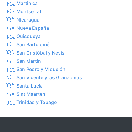
🇲🇶 Martinica
🇲🇸 Montserrat
🇳🇮 Nicaragua
🇲🇽 Nueva España
🇩🇴 Quisqueya
🇧🇱 San Bartolomé
🇰🇳 San Cristóbal y Nevis
🇲🇫 San Martín
🇵🇲 San Pedro y Miquelón
🇻🇨 San Vicente y las Granadinas
🇱🇨 Santa Lucía
🇸🇽 Sint Maarten
🇹🇹 Trinidad y Tobago