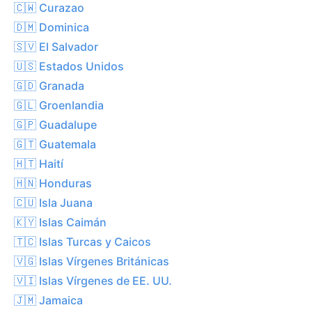
🇨🇼 Curazao
🇩🇲 Dominica
🇸🇻 El Salvador
🇺🇸 Estados Unidos
🇬🇩 Granada
🇬🇱 Groenlandia
🇬🇵 Guadalupe
🇬🇹 Guatemala
🇭🇹 Haití
🇭🇳 Honduras
🇨🇺 Isla Juana
🇰🇾 Islas Caimán
🇹🇨 Islas Turcas y Caicos
🇻🇬 Islas Vírgenes Británicas
🇻🇮 Islas Vírgenes de EE. UU.
🇯🇲 Jamaica