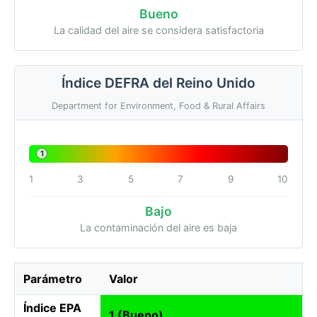
Bueno
La calidad del aire se considera satisfactoria
Índice DEFRA del Reino Unido
Department for Environment, Food & Rural Affairs
1
1
3
5
7
9
10
Bajo
La contaminación del aire es baja
Parámetro
Valor
Índice EPA
1 (Bueno)