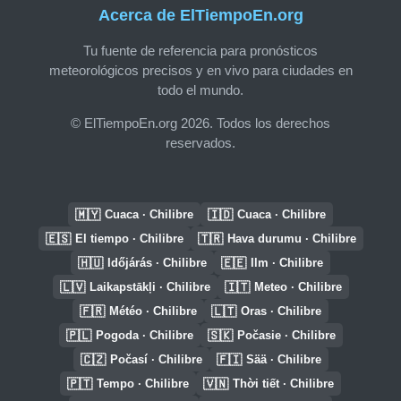
Acerca de ElTiempoEn.org
Tu fuente de referencia para pronósticos
meteorológicos precisos y en vivo para ciudades en
todo el mundo.
© ElTiempoEn.org 2026. Todos los derechos
reservados.
🇲🇾
🇮🇩
Cuaca · Chilibre
Cuaca · Chilibre
🇪🇸
🇹🇷
El tiempo · Chilibre
Hava durumu · Chilibre
🇭🇺
🇪🇪
Időjárás · Chilibre
Ilm · Chilibre
🇱🇻
🇮🇹
Laikapstākļi · Chilibre
Meteo · Chilibre
🇫🇷
🇱🇹
Météo · Chilibre
Oras · Chilibre
🇵🇱
🇸🇰
Pogoda · Chilibre
Počasie · Chilibre
🇨🇿
🇫🇮
Počasí · Chilibre
Sää · Chilibre
🇵🇹
🇻🇳
Tempo · Chilibre
Thời tiết · Chilibre