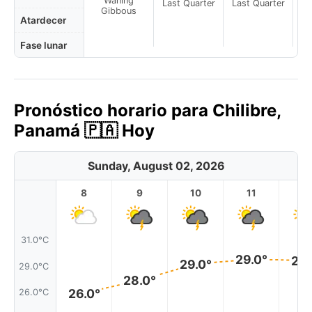
Waning
Last Quarter
Last Quarter
La
Gibbous
Atardecer
Fase lunar
Pronóstico horario para Chilibre,
Panamá 🇵🇦 Hoy
Sunday, August 02, 2026
8
9
10
11
1
31.0°C
29.0°
29.
29.0°
29.0°C
28.0°
26.0°
26.0°C