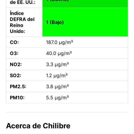
de EE. UU.:
Índice
DEFRA del
1 (Bajo)
Reino
Unido:
CO:
187.0 µg/m³
O3:
40.0 µg/m³
NO2:
3.3 µg/m³
SO2:
1.2 µg/m³
PM2.5:
3.8 µg/m³
PM10:
5.5 µg/m³
Acerca de Chilibre