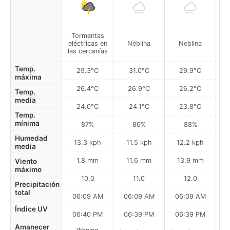
Tormentas
eléctricas en
Neblina
Neblina
las cercanías
Temp.
29.3°C
31.0°C
29.9°C
máxima
26.4°C
26.9°C
26.2°C
Temp.
media
24.0°C
24.1°C
23.8°C
Temp.
mínima
87%
86%
88%
Humedad
13.3 kph
11.5 kph
12.2 kph
media
1.8 mm
11.6 mm
13.9 mm
Viento
máximo
10.0
11.0
12.0
Precipitación
total
06:09 AM
06:09 AM
06:09 AM
0
Índice UV
06:40 PM
06:39 PM
06:39 PM
Amanecer