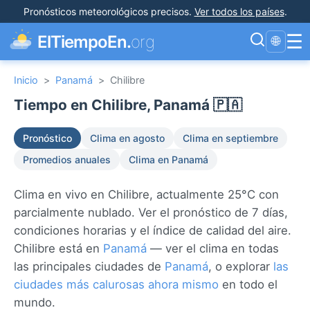
Pronósticos meteorológicos precisos
.
Ver todos los países
.
☰
ElTiempoEn.
org
🌐
Inicio
>
Panamá
>
Chilibre
Tiempo en Chilibre, Panamá 🇵🇦
Pronóstico
Clima en agosto
Clima en septiembre
Promedios anuales
Clima en Panamá
Clima en vivo en Chilibre, actualmente 25°C con
parcialmente nublado. Ver el pronóstico de 7 días,
condiciones horarias y el índice de calidad del aire.
Chilibre está en
Panamá
— ver el clima en todas
las principales ciudades de
Panamá
, o explorar
las
ciudades más calurosas ahora mismo
en todo el
mundo.