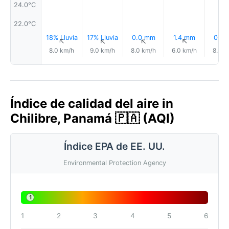
24.0°C
22.0°C
18% Lluvia
17% Lluvia
0.0 mm
1.4 mm
0.2
↑
↑
↑
↑
8.0 km/h
9.0 km/h
8.0 km/h
6.0 km/h
8.0 k
Índice de calidad del aire in
Chilibre, Panamá 🇵🇦 (AQI)
Índice EPA de EE. UU.
Environmental Protection Agency
1
1
2
3
4
5
6