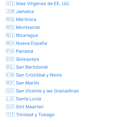
🇻🇮 Islas Vírgenes de EE. UU.
🇯🇲 Jamaica
🇲🇶 Martinica
🇲🇸 Montserrat
🇳🇮 Nicaragua
🇲🇽 Nueva España
🇵🇦 Panamá
🇩🇴 Quisqueya
🇧🇱 San Bartolomé
🇰🇳 San Cristóbal y Nevis
🇲🇫 San Martín
🇻🇨 San Vicente y las Granadinas
🇱🇨 Santa Lucía
🇸🇽 Sint Maarten
🇹🇹 Trinidad y Tobago