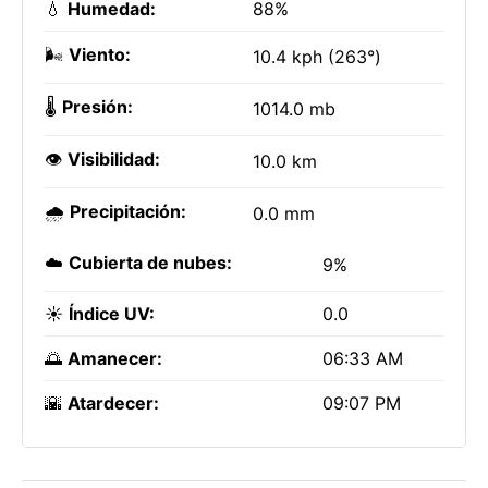
💧
Humedad:
88%
🌬️
Viento:
10.4 kph (263°)
🌡️
Presión:
1014.0 mb
👁️
Visibilidad:
10.0 km
🌧️
Precipitación:
0.0 mm
☁️
Cubierta de nubes:
9%
☀️
Índice UV:
0.0
🌅
Amanecer:
06:33 AM
🌇
Atardecer:
09:07 PM