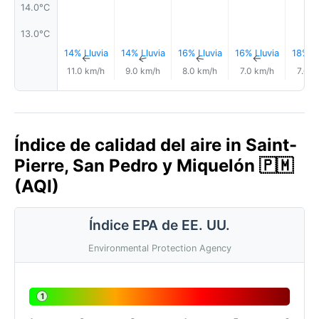
14.0°C
13.0°C
14% Lluvia
14% Lluvia
16% Lluvia
16% Lluvia
18% Ll
↑
↑
↑
↑
11.0 km/h
9.0 km/h
8.0 km/h
7.0 km/h
7.0 k
Índice de calidad del aire in Saint-
Pierre, San Pedro y Miquelón 🇵🇲
(AQI)
Índice EPA de EE. UU.
Environmental Protection Agency
1