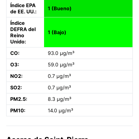
Índice EPA
1 (Bueno)
de EE. UU.:
Índice
DEFRA del
1 (Bajo)
Reino
Unido:
CO:
93.0 µg/m³
O3:
59.0 µg/m³
NO2:
0.7 µg/m³
SO2:
0.7 µg/m³
PM2.5:
8.3 µg/m³
PM10:
14.0 µg/m³