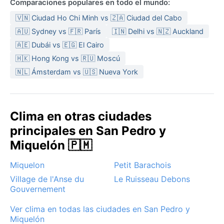
Comparaciones populares en todo el mundo:
humedad es constante, dando una sensación de
humedad perpetua. Para viajar, hay que llevar ropa
🇻🇳 Ciudad Ho Chi Minh vs 🇿🇦 Ciudad del Cabo
térmica, chaqueta impermeable, botas resistentes al
🇦🇺 Sydney vs 🇫🇷 París
🇮🇳 Delhi vs 🇳🇿 Auckland
agua y capas que protejan del viento. En verano, un
🇦🇪 Dubái vs 🇪🇬 El Cairo
forro polar y un cortavientos resultan esenciales
🇭🇰 Hong Kong vs 🇷🇺 Moscú
incluso en julio.
🇳🇱 Ámsterdam vs 🇺🇸 Nueva York
La mejor época para visitar es entre julio y
septiembre, cuando el clima es más suave y hay más
horas de luz, aunque la niebla puede cubrir la isla en
Clima en otras ciudades
cualquier momento. El fenómeno más notable es la
principales en San Pedro y
niebla densa, que reduce la visibilidad a pocos
metros, sobre todo en primavera y principios de
Miquelón 🇵🇲
verano. Las tormentas invernales, conocidas como
Miquelon
Petit Barachois
nor'easters, traen fuertes nevadas y ráfagas que
aíslan la ciudad. No hay monzones ni sirocos, pero el
Village de l'Anse du
Le Ruisseau Debons
Gouvernement
viento del Atlántico es una constante. Para quienes
buscan un destino remoto y auténtico, Saint-Pierre
Ver clima en todas las ciudades en San Pedro y
ofrece una experiencia climática única.
Miquelón