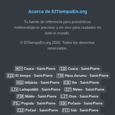
Acerca de ElTiempoEn.org
Tu fuente de referencia para pronósticos
meteorológicos precisos y en vivo para ciudades en
todo el mundo.
© ElTiempoEn.org 2026. Todos los derechos
reservados.
🇲🇾
🇮🇩
Cuaca · Saint-Pierre
Cuaca · Saint-Pierre
🇪🇸
🇹🇷
El tiempo · Saint-Pierre
Hava durumu · Saint-Pierre
🇭🇺
🇪🇪
Időjárás · Saint-Pierre
Ilm · Saint-Pierre
🇱🇻
🇮🇹
Laikapstākļi · Saint-Pierre
Meteo · Saint-Pierre
🇫🇷
🇱🇹
Météo · Saint-Pierre
Oras · Saint-Pierre
🇵🇱
🇸🇰
Pogoda · Saint-Pierre
Počasie · Saint-Pierre
🇨🇿
🇫🇮
Počasí · Saint-Pierre
Sää · Saint-Pierre