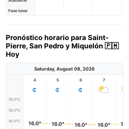
Atardecer
Fase lunar
Pronóstico horario para Saint-
Pierre, San Pedro y Miquelón 🇵🇲
Hoy
Saturday, August 08, 2026
4
5
6
7
8
19.0°C
18.0°C
16.0°C
16.0°
16.0°
16.
16.0°
16.0°