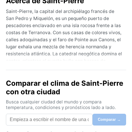
Acerca de Saint-Pierre
Saint-Pierre, la capital del archipiélago francés de
San Pedro y Miquelón, es un pequeño puerto de
pescadores enclavado en una isla rocosa frente a las
costas de Terranova. Con sus casas de colores vivos,
calles adoquinadas y el faro de Pointe aux Canons, el
lugar exhala una mezcla de herencia normanda y
resistencia atlántica. La catedral neogótica domina el
centro, mientras el puerto bulle con barcos de
bacalao. La geografía es abrupta, cubierta de
brezales y niebla, y el océano Atlántico se siente
Comparar el clima de Saint-Pierre
siempre presente, frío y poderoso.
con otra ciudad
El clima se clasifica como subártico (Dfc), con
inviernos largos, nevados y vientos cortantes que
Busca cualquier ciudad del mundo y compara
dejan temperaturas bajo cero de diciembre a marzo.
temperatura, condiciones y pronósticos lado a lado.
El verano, efímero y fresco, apenas alcanza los 15 °C
Comparar →
en agosto, con cielos grises y niebla frecuente. Las
precipitaciones son abundantes todo el año, pero la