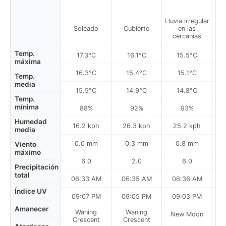
Lluvia irregular
Llu
Soleado
Cubierto
en las
cercanías
Temp.
17.3°C
16.1°C
15.5°C
máxima
16.3°C
15.4°C
15.1°C
Temp.
media
15.5°C
14.9°C
14.8°C
Temp.
mínima
88%
92%
93%
Humedad
16.2 kph
26.3 kph
25.2 kph
media
0.0 mm
0.3 mm
0.8 mm
Viento
máximo
6.0
2.0
6.0
Precipitación
total
06:33 AM
06:35 AM
06:36 AM
Índice UV
09:07 PM
09:05 PM
09:03 PM
Amanecer
Waning
Waning
New Moon
N
Crescent
Crescent