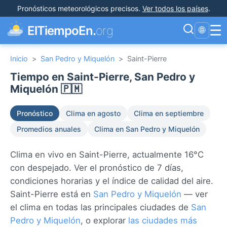
Pronósticos meteorológicos precisos
.
Ver todos los países
.
☰
ElTiempoEn.
org
🌐
Inicio
>
San Pedro y Miquelón
>
Saint-Pierre
Tiempo en Saint-Pierre, San Pedro y
Miquelón 🇵🇲
Pronóstico
Clima en agosto
Clima en septiembre
Promedios anuales
Clima en San Pedro y Miquelón
Clima en vivo en Saint-Pierre, actualmente 16°C
con despejado. Ver el pronóstico de 7 días,
condiciones horarias y el índice de calidad del aire.
Saint-Pierre está en
San Pedro y Miquelón
— ver
el clima en todas las principales ciudades de
San
Pedro y Miquelón
, o explorar
las ciudades más