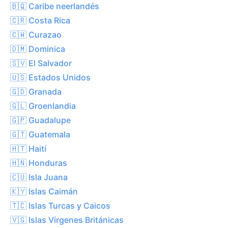
🇧🇶 Caribe neerlandés
🇨🇷 Costa Rica
🇨🇼 Curazao
🇩🇲 Dominica
🇸🇻 El Salvador
🇺🇸 Estados Unidos
🇬🇩 Granada
🇬🇱 Groenlandia
🇬🇵 Guadalupe
🇬🇹 Guatemala
🇭🇹 Haití
🇭🇳 Honduras
🇨🇺 Isla Juana
🇰🇾 Islas Caimán
🇹🇨 Islas Turcas y Caicos
🇻🇬 Islas Vírgenes Británicas