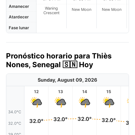
Amanecer
Waning
New Moon
New Moon
N
Crescent
Atardecer
Fase lunar
Pronóstico horario para Thiès
Nones, Senegal 🇸🇳 Hoy
Sunday, August 09, 2026
12
13
14
15
1
34.0°C
32.0°
32.0°
32.0°
32.0°
32.
32.0°C
29.0°C