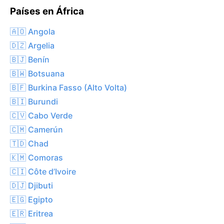
Países en África
🇦🇴 Angola
🇩🇿 Argelia
🇧🇯 Benín
🇧🇼 Botsuana
🇧🇫 Burkina Fasso (Alto Volta)
🇧🇮 Burundi
🇨🇻 Cabo Verde
🇨🇲 Camerún
🇹🇩 Chad
🇰🇲 Comoras
🇨🇮 Côte d’Ivoire
🇩🇯 Djibuti
🇪🇬 Egipto
🇪🇷 Eritrea