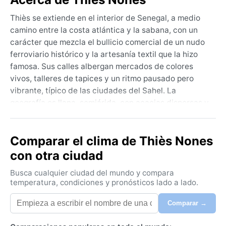
Thiès se extiende en el interior de Senegal, a medio
camino entre la costa atlántica y la sabana, con un
carácter que mezcla el bullicio comercial de un nudo
ferroviario histórico y la artesanía textil que la hizo
famosa. Sus calles albergan mercados de colores
vivos, talleres de tapices y un ritmo pausado pero
vibrante, típico de las ciudades del Sahel. La
geografía es llana, semiárida, con acacias dispersas y
un cielo infinito que enciende tonalidades ocres al
atardecer. Aunque no tiene grandes monumentos, su
Comparar el clima de Thiès Nones
esencia está en la vida cotidiana y en la hospitalidad
senegalesa.
con otra ciudad
El clima, clasificado como BSh (semiárido cálido),
Busca cualquier ciudad del mundo y compara
domina la experiencia de cualquier visitante. Los
temperatura, condiciones y pronósticos lado a lado.
veranos, de junio a octubre, son sofocantes, con
Comparar →
temperaturas que rondan los 35 °C y lluvias
torrenciales pero irregulares, que traen una humedad