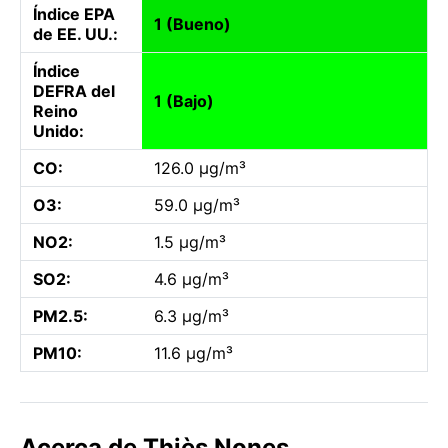
Índice EPA
1 (Bueno)
de EE. UU.:
Índice
DEFRA del
1 (Bajo)
Reino
Unido:
CO:
126.0 µg/m³
O3:
59.0 µg/m³
NO2:
1.5 µg/m³
SO2:
4.6 µg/m³
PM2.5:
6.3 µg/m³
PM10:
11.6 µg/m³
Acerca de Thiès Nones