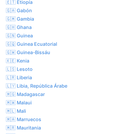
🇪🇹 Etiopía
🇬🇦 Gabón
🇬🇲 Gambia
🇬🇭 Ghana
🇬🇳 Guinea
🇬🇶 Guinea Ecuatorial
🇬🇼 Guinea-Bissáu
🇰🇪 Kenia
🇱🇸 Lesoto
🇱🇷 Liberia
🇱🇾 Libia, República Árabe
🇲🇬 Madagascar
🇲🇼 Malaui
🇲🇱 Mali
🇲🇦 Marruecos
🇲🇷 Mauritania