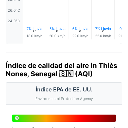
26.0°C
24.0°C
7% Lluvia
5% Lluvia
6% Lluvia
7% Lluvia
0.0
↑
↑
↑
↑
18.0 km/h
20.0 km/h
22.0 km/h
22.0 km/h
21.0 
Índice de calidad del aire in Thiès
Nones, Senegal 🇸🇳 (AQI)
Índice EPA de EE. UU.
Environmental Protection Agency
1