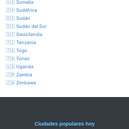
🇸🇴 Somalia
🇿🇦 Sudáfrica
🇸🇩 Sudán
🇸🇸 Sudán del Sur
🇸🇿 Swazilandia
🇹🇿 Tanzania
🇹🇬 Togo
🇹🇳 Túnez
🇺🇬 Uganda
🇿🇲 Zambia
🇿🇼 Zimbawe
Ciudades populares hoy