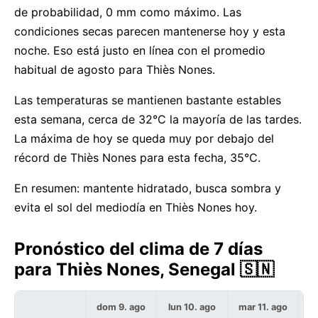
de probabilidad, 0 mm como máximo. Las
condiciones secas parecen mantenerse hoy y esta
noche. Eso está justo en línea con el promedio
habitual de agosto para Thiès Nones.
Las temperaturas se mantienen bastante estables
esta semana, cerca de 32°C la mayoría de las tardes.
La máxima de hoy se queda muy por debajo del
récord de Thiès Nones para esta fecha, 35°C.
En resumen: mantente hidratado, busca sombra y
evita el sol del mediodía en Thiès Nones hoy.
Pronóstico del clima de 7 días
para Thiès Nones, Senegal 🇸🇳
dom 9. ago
lun 10. ago
mar 11. ago
m