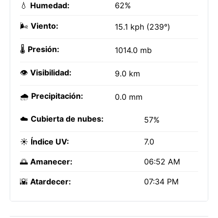
💧
Humedad:
62%
🌬️
Viento:
15.1 kph (239°)
🌡️
Presión:
1014.0 mb
👁️
Visibilidad:
9.0 km
🌧️
Precipitación:
0.0 mm
☁️
Cubierta de nubes:
57%
☀️
Índice UV:
7.0
🌅
Amanecer:
06:52 AM
🌇
Atardecer:
07:34 PM