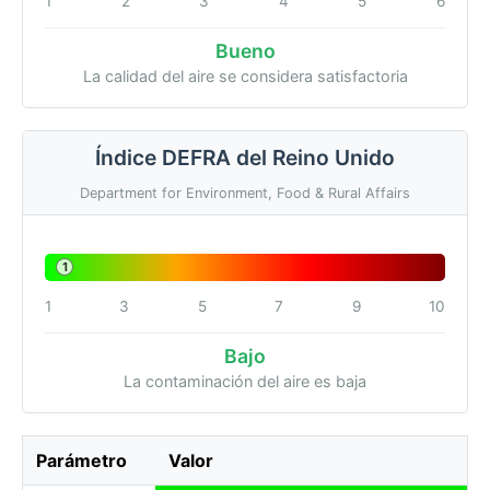
1
2
3
4
5
6
Bueno
La calidad del aire se considera satisfactoria
Índice DEFRA del Reino Unido
Department for Environment, Food & Rural Affairs
1
1
3
5
7
9
10
Bajo
La contaminación del aire es baja
Parámetro
Valor