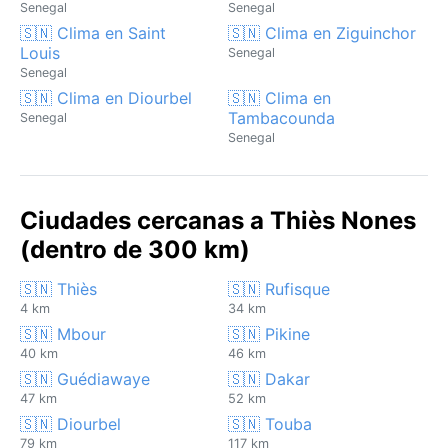
Senegal
Senegal
🇸🇳 Clima en Saint
🇸🇳 Clima en Ziguinchor
Louis
Senegal
Senegal
🇸🇳 Clima en Diourbel
🇸🇳 Clima en
Tambacounda
Senegal
Senegal
Ciudades cercanas a Thiès Nones
(dentro de 300 km)
🇸🇳 Thiès
🇸🇳 Rufisque
4 km
34 km
🇸🇳 Mbour
🇸🇳 Pikine
40 km
46 km
🇸🇳 Guédiawaye
🇸🇳 Dakar
47 km
52 km
🇸🇳 Diourbel
🇸🇳 Touba
79 km
117 km