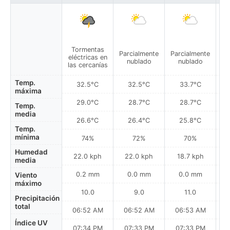
Tormentas
Parcialmente
Parcialmente
Pa
eléctricas en
nublado
nublado
las cercanías
Temp.
32.5°C
32.5°C
33.7°C
máxima
29.0°C
28.7°C
28.7°C
Temp.
media
26.6°C
26.4°C
25.8°C
Temp.
mínima
74%
72%
70%
Humedad
22.0 kph
22.0 kph
18.7 kph
media
0.2 mm
0.0 mm
0.0 mm
Viento
máximo
10.0
9.0
11.0
Precipitación
total
06:52 AM
06:52 AM
06:53 AM
0
Índice UV
07:34 PM
07:33 PM
07:33 PM