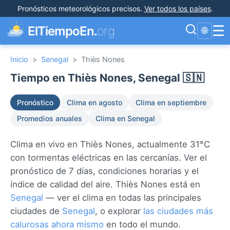
Pronósticos meteorológicos precisos
.
Ver todos los países
.
☰
ElTiempoEn.
org
🌐
Inicio
>
Senegal
>
Thiès Nones
Tiempo en Thiès Nones, Senegal 🇸🇳
Pronóstico
Clima en agosto
Clima en septiembre
Promedios anuales
Clima en Senegal
Clima en vivo en Thiès Nones, actualmente 31°C
con tormentas eléctricas en las cercanías. Ver el
pronóstico de 7 días, condiciones horarias y el
índice de calidad del aire. Thiès Nones está en
Senegal
— ver el clima en todas las principales
ciudades de
Senegal
, o explorar
las ciudades más
calurosas ahora mismo
en todo el mundo.