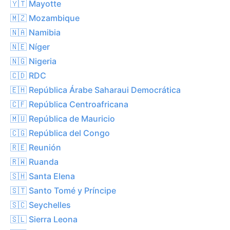
🇾🇹 Mayotte
🇲🇿 Mozambique
🇳🇦 Namibia
🇳🇪 Níger
🇳🇬 Nigeria
🇨🇩 RDC
🇪🇭 República Árabe Saharaui Democrática
🇨🇫 República Centroafricana
🇲🇺 República de Mauricio
🇨🇬 República del Congo
🇷🇪 Reunión
🇷🇼 Ruanda
🇸🇭 Santa Elena
🇸🇹 Santo Tomé y Príncipe
🇸🇨 Seychelles
🇸🇱 Sierra Leona