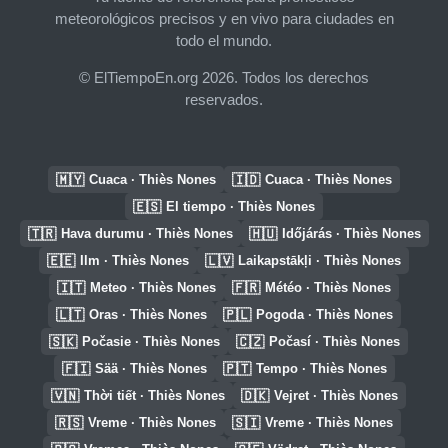
meteorológicos precisos y en vivo para ciudades en
todo el mundo.
© ElTiempoEn.org 2026. Todos los derechos
reservados.
🇲🇾
🇮🇩
Cuaca · Thiès Nones
Cuaca · Thiès Nones
🇪🇸
El tiempo · Thiès Nones
🇹🇷
🇭🇺
Hava durumu · Thiès Nones
Időjárás · Thiès Nones
🇪🇪
🇱🇻
Ilm · Thiès Nones
Laikapstākļi · Thiès Nones
🇮🇹
🇫🇷
Meteo · Thiès Nones
Météo · Thiès Nones
🇱🇹
🇵🇱
Oras · Thiès Nones
Pogoda · Thiès Nones
🇸🇰
🇨🇿
Počasie · Thiès Nones
Počasí · Thiès Nones
🇫🇮
🇵🇹
Sää · Thiès Nones
Tempo · Thiès Nones
🇻🇳
🇩🇰
Thời tiết · Thiès Nones
Vejret · Thiès Nones
🇷🇸
🇸🇮
Vreme · Thiès Nones
Vreme · Thiès Nones