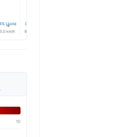
24.0°
4% Lluvia
0.0 mm
5% Lluvia
5% Lluvia
7% Lluvia
8% Lluvi
↑
↑
↑
↑
↑
↑
5.0 km/h
8.0 km/h
5.0 km/h
4.0 km/h
5.0 km/h
5.0 km/
s
10