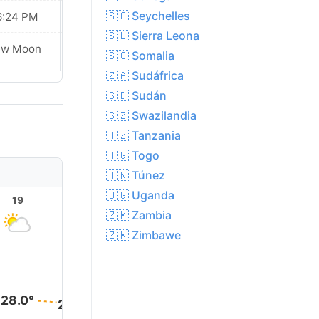
🇸🇨 Seychelles
6:24 PM
06:24 PM
🇸🇱 Sierra Leona
Waxing
ew Moon
🇸🇴 Somalia
Crescent
🇿🇦 Sudáfrica
🇸🇩 Sudán
🇸🇿 Swazilandia
🇹🇿 Tanzania
🇹🇬 Togo
🇹🇳 Túnez
🇺🇬 Uganda
19
20
21
22
23
🇿🇲 Zambia
🇿🇼 Zimbawe
28.0°
28.0°
27.0°
26.0°
25.0°