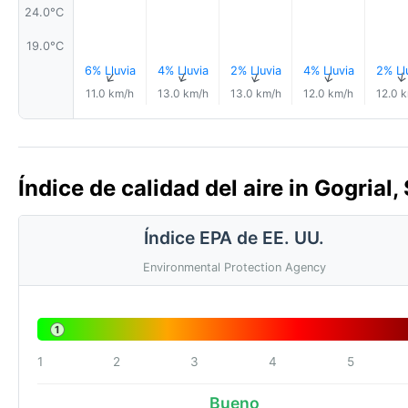
24.0°C
19.0°C
6% Lluvia
4% Lluvia
2% Lluvia
4% Lluvia
2% Ll
↑
↑
↑
↑
11.0 km/h
13.0 km/h
13.0 km/h
12.0 km/h
12.0 
Índice de calidad del aire in Gogrial
Índice EPA de EE. UU.
Environmental Protection Agency
1
1
2
3
4
5
Bueno