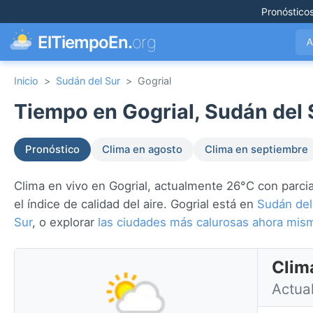
Pronóstico
ElTiempoEn.
org
A
Inicio
>
Sudán del Sur
>
Gogrial
Tiempo en Gogrial, Sudán del 
Pronóstico
Clima en agosto
Clima en septiembre
Clima en vivo en Gogrial, actualmente 26°C con parcia
el índice de calidad del aire. Gogrial está en
Sudán del
Sur
, o explorar
las ciudades más calurosas ahora mis
Clim
Actual