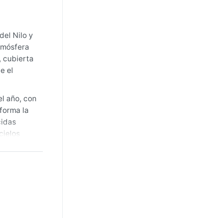
del Nilo y
tmósfera
, cubierta
e el
el año, con
forma la
cidas
cielos
ermeable
o, cuando
ados de
isaje se
i sirocos,