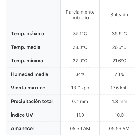
Parcialmente
Soleado
nublado
Temp. máxima
35.1°C
35.9°C
Temp. media
28.0°C
26.5°C
Temp. mínima
22.0°C
21.6°C
Humedad media
64%
73%
Viento máximo
13.0 kph
17.6 kph
Precipitación total
0.4 mm
4.3 mm
Índice UV
11.0
10.0
Amanecer
05:59 AM
05:59 AM