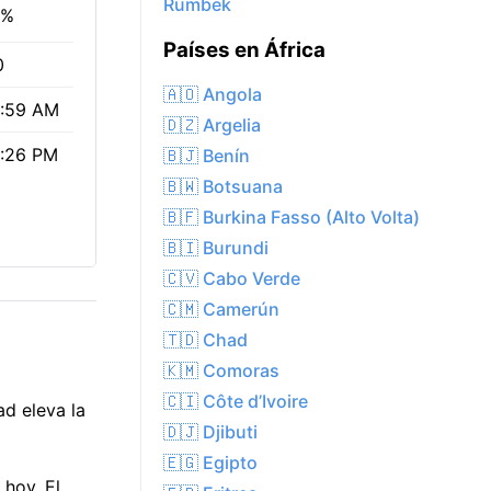
Rumbek
2%
Países en África
0
🇦🇴 Angola
:59 AM
🇩🇿 Argelia
:26 PM
🇧🇯 Benín
🇧🇼 Botsuana
🇧🇫 Burkina Fasso (Alto Volta)
🇧🇮 Burundi
🇨🇻 Cabo Verde
🇨🇲 Camerún
🇹🇩 Chad
🇰🇲 Comoras
🇨🇮 Côte d’Ivoire
d eleva la
🇩🇯 Djibuti
🇪🇬 Egipto
 hoy. El