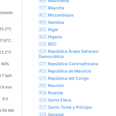
🇲🇷 Mauritania
🇾🇹 Mayotte
oleado
Soleado
🇲🇿 Mozambique
🇳🇦 Namibia
35.2°C
34.0°C
🇳🇪 Níger
🇳🇬 Nigeria
27.6°C
27.1°C
🇨🇩 RDC
🇪🇭 República Árabe Saharaui
23.2°C
22.3°C
Democrática
🇨🇫 República Centroafricana
60%
67%
🇲🇺 República de Mauricio
9.7 kph
14.4 kph
🇨🇬 República del Congo
🇷🇪 Reunión
0.9 mm
1.9 mm
🇷🇼 Ruanda
9.0
8.0
🇸🇭 Santa Elena
🇸🇹 Santo Tomé y Príncipe
5:59 AM
06:00 AM
🇸🇳 Senegal