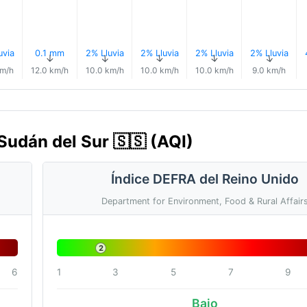
uvia
0.1 mm
2% Lluvia
2% Lluvia
2% Lluvia
2% Lluvia
↑
↑
↑
↑
↑
↑
km/h
12.0 km/h
10.0 km/h
10.0 km/h
10.0 km/h
9.0 km/h
, Sudán del Sur 🇸🇸 (AQI)
Índice DEFRA del Reino Unido
Department for Environment, Food & Rural Affair
2
6
1
3
5
7
9
Bajo