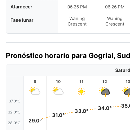
Atardecer
06:26 PM
06:26 PM
Waning
Waning
Fase lunar
Crescent
Crescent
Pronóstico horario para Gogrial, Su
Saturd
9
10
11
12
1
37.0°C
35.
34.0°
33.0°
32.0°C
31.0°
29.0°
28.0°C