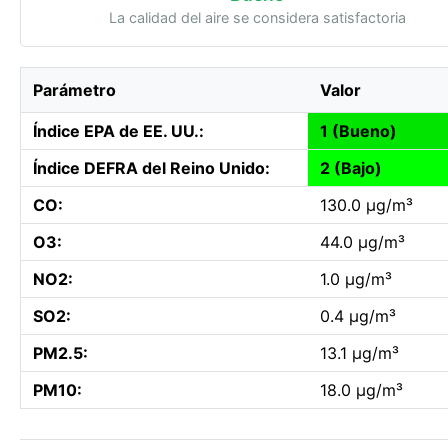
La calidad del aire se considera satisfactoria
Parámetro
Valor
Índice EPA de EE. UU.:
1 (Bueno)
Índice DEFRA del Reino Unido:
2 (Bajo)
CO:
130.0 µg/m³
O3:
44.0 µg/m³
NO2:
1.0 µg/m³
SO2:
0.4 µg/m³
PM2.5:
13.1 µg/m³
PM10:
18.0 µg/m³