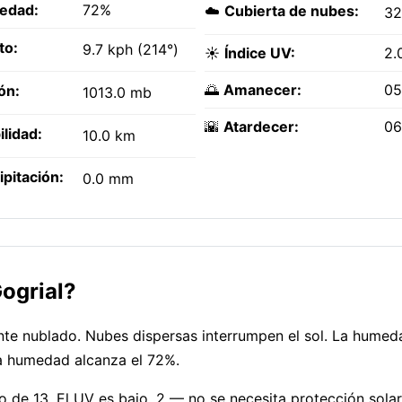
edad:
72%
☁️
Cubierta de nubes:
3
to:
9.7 kph (214°)
☀️
Índice UV:
2.
🌅
Amanecer:
05
ón:
1013.0 mb
🌇
Atardecer:
06
ilidad:
10.0 km
ipitación:
0.0 mm
ogrial?
te nublado. Nubes dispersas interrumpen el sol. La humeda
a humedad alcanza el 72%.
o de 13. El UV es bajo, 2 — no se necesita protección solar