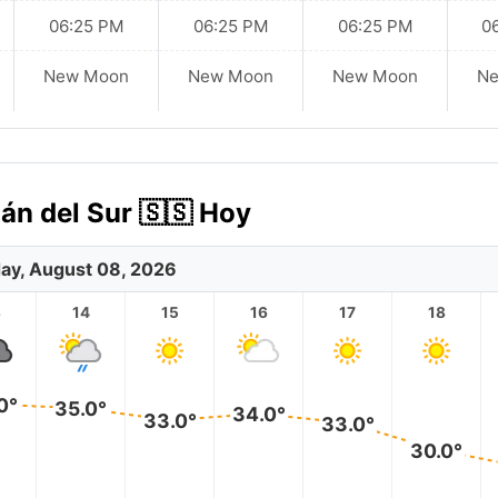
06:25 PM
06:25 PM
06:25 PM
0
New Moon
New Moon
New Moon
N
dán del Sur 🇸🇸 Hoy
ay, August 08, 2026
3
14
15
16
17
18
0°
35.0°
34.0°
33.0°
33.0°
30.0°