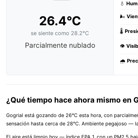
💧
Hum
26.4°C
🌬️
Vien
🌡️
Presi
se siente como 28.2°C
Parcialmente nublado
👁️
Visib
🌧️
Prec
¿Qué tiempo hace ahora mismo en G
Gogrial está gozando de 26°C esta hora, con parcialmen
sensación hasta cerca de 28°C. Ambiente pegajoso — l
El aire está limpio hoy — índice EPA 1, con un PM2.5 baj