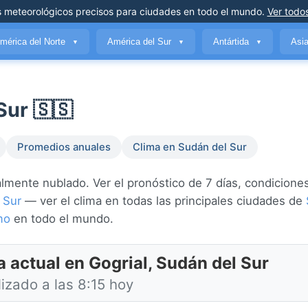
s meteorológicos precisos
para ciudades en todo el mundo
.
Ver todos
mérica del Norte
América del Sur
Antártida
Asi
▼
▼
▼
Sur 🇸🇸
Promedios anuales
Clima en Sudán del Sur
lmente nublado. Ver el pronóstico de 7 días, condiciones
 Sur
— ver el clima en todas las principales ciudades de
mo
en todo el mundo.
a actual en Gogrial, Sudán del Sur
izado a las 8:15 hoy