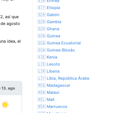
🇪🇷 Eritrea
🇪🇹 Etiopía
🇬🇦 Gabón
2, así que
🇬🇲 Gambia
a de agosto
🇬🇭 Ghana
🇬🇳 Guinea
na idea, el
🇬🇶 Guinea Ecuatorial
🇬🇼 Guinea-Bissáu
🇰🇪 Kenia
🇱🇸 Lesoto
🇱🇷 Liberia
🇱🇾 Libia, República Árabe
🇲🇬 Madagascar
e 13. ago
vie 14. ago
🇲🇼 Malaui
🇲🇱 Mali
🇲🇦 Marruecos