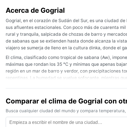
Acerca de Gogrial
Gogrial, en el corazón de Sudán del Sur, es una ciudad de ll
sus afluentes estacionales. Con poco más de cuarenta mil
rural y tranquila, salpicada de chozas de barro y mercados
de sabanas que se extienden hasta donde alcanza la vista,
viajero se sumerja de lleno en la cultura dinka, donde el g
El clima, clasificado como tropical de sabana (Aw), impon
máximas que rondan los 35 °C y mínimas que apenas bajan 
región en un mar de barro y verdor, con precipitaciones 
repentinas. La humedad se vuelve sofocante, mientras que e
despejados y un calor más seco. Para moverse, lo mejor e
ligero; las noches frescas piden una chaqueta fina.
Comparar el clima de Gogrial con ot
El mejor momento para una visita, desde el punto de vista
el sol brilla sin interrupción y los caminos son transitabl
Busca cualquier ciudad del mundo y compara temperatura, c
polvo que a veces reducen la visibilidad. Durante la temp
vuelve un desafío logístico, aunque resulta impresionante