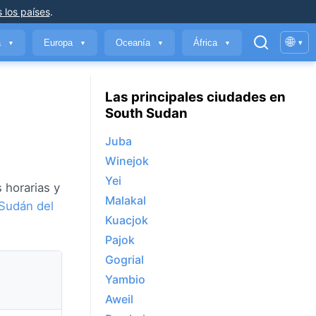
 los países
.
🌐
a
Europa
Oceanía
África
▾
▼
▼
▼
▼
Las principales ciudades en
South Sudan
Juba
Winejok
Yei
 horarias y
Malakal
Sudán del
Kuacjok
Pajok
Gogrial
Yambio
Aweil