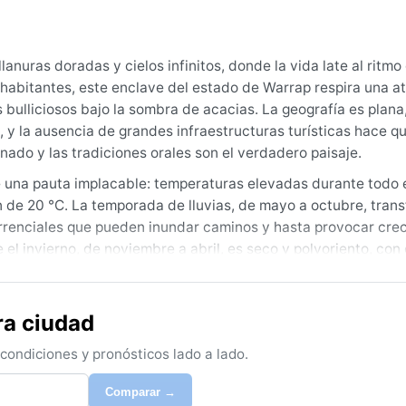
anuras doradas y cielos infinitos, donde la vida late al ritmo 
 habitantes, este enclave del estado de Warrap respira una a
 bulliciosos bajo la sombra de acacias. La geografía es plana
 y la ausencia de grandes infraestructuras turísticas hace qu
anado y las tradiciones orales son el verdadero paisaje.
e una pauta implacable: temperaturas elevadas durante todo 
de 20 °C. La temporada de lluvias, de mayo a octubre, trans
torrenciales que pueden inundar caminos y hasta provocar cre
l invierno, de noviembre a abril, es seco y polvoriento, con 
s ropa ligera de algodón, un sombrero de ala ancha y un imp
ra ciudad
 meteorológico, es la estación seca, entre diciembre y febrer
es. No obstante, hay que estar preparado para los vientos carg
ondiciones y pronósticos lado a lado.
orada húmeda, las tormentas eléctricas son frecuentes y el pa
 ver cómo la sabana reverdece. En Gogrial no hay huracanes n
Comparar →