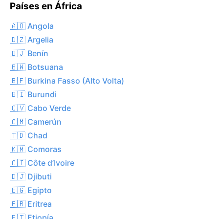
Países en África
🇦🇴 Angola
🇩🇿 Argelia
🇧🇯 Benín
🇧🇼 Botsuana
🇧🇫 Burkina Fasso (Alto Volta)
🇧🇮 Burundi
🇨🇻 Cabo Verde
🇨🇲 Camerún
🇹🇩 Chad
🇰🇲 Comoras
🇨🇮 Côte d’Ivoire
🇩🇯 Djibuti
🇪🇬 Egipto
🇪🇷 Eritrea
🇪🇹 Etiopía