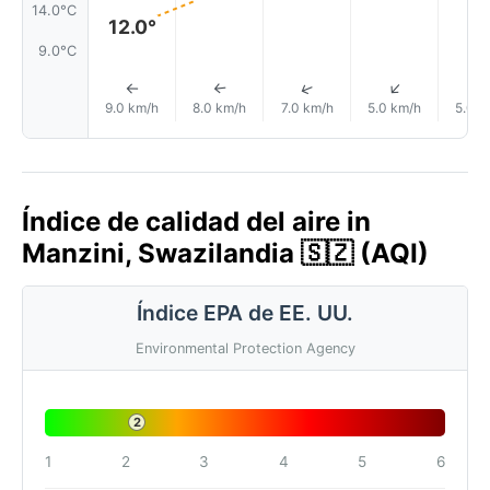
14.0°C
12.0°
9.0°C
↑
↑
↑
↑
9.0 km/h
8.0 km/h
7.0 km/h
5.0 km/h
5.0 k
Índice de calidad del aire in
Manzini, Swazilandia 🇸🇿 (AQI)
Índice EPA de EE. UU.
Environmental Protection Agency
2
1
2
3
4
5
6