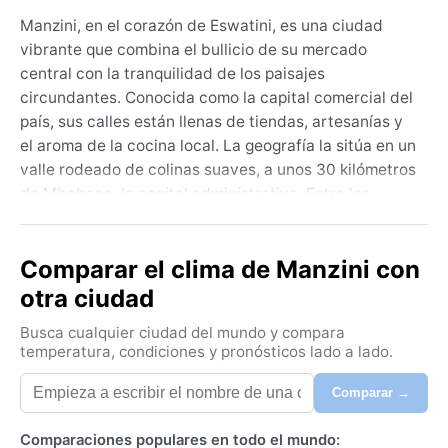
Manzini, en el corazón de Eswatini, es una ciudad
vibrante que combina el bullicio de su mercado
central con la tranquilidad de los paisajes
circundantes. Conocida como la capital comercial del
país, sus calles están llenas de tiendas, artesanías y
el aroma de la cocina local. La geografía la sitúa en un
valle rodeado de colinas suaves, a unos 30 kilómetros
de Mbabane, la capital administrativa. Entre los
puntos de interés destaca el mercado de Manzini,
donde la vida swazi late con fuerza, y el cercano
Comparar el clima de Manzini con
Santuario de Vida Silvestre de Mlilwane, un escape a
la naturaleza.
otra ciudad
Manzini tiene un clima subtropical húmedo con
Busca cualquier ciudad del mundo y compara
invierno seco (Cwa). Los veranos, de noviembre a
temperatura, condiciones y pronósticos lado a lado.
marzo, son cálidos y húmedos, con temperaturas que
Comparar →
oscilan entre 20 y 30 °C, acompañadas de lluvias
frecuentes y tormentas eléctricas. La humedad en
Comparaciones populares en todo el mundo:
esta época puede ser agobiante. Los inviernos, de