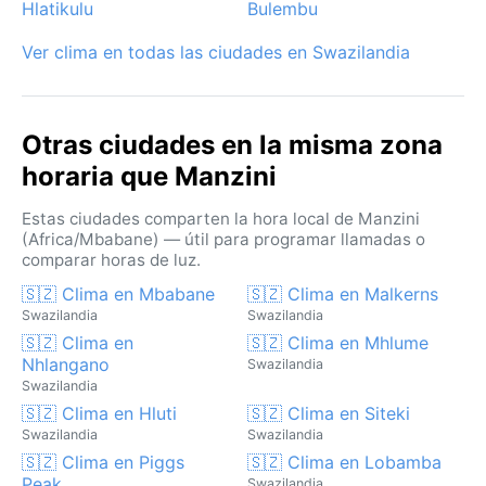
Hlatikulu
Bulembu
experiencia cómoda y memorable.
Ver clima en todas las ciudades en Swazilandia
Otras ciudades en la misma zona
horaria que Manzini
Estas ciudades comparten la hora local de Manzini
(Africa/Mbabane) — útil para programar llamadas o
comparar horas de luz.
🇸🇿 Clima en Mbabane
🇸🇿 Clima en Malkerns
Swazilandia
Swazilandia
🇸🇿 Clima en
🇸🇿 Clima en Mhlume
Nhlangano
Swazilandia
Swazilandia
🇸🇿 Clima en Hluti
🇸🇿 Clima en Siteki
Swazilandia
Swazilandia
🇸🇿 Clima en Piggs
🇸🇿 Clima en Lobamba
Peak
Swazilandia