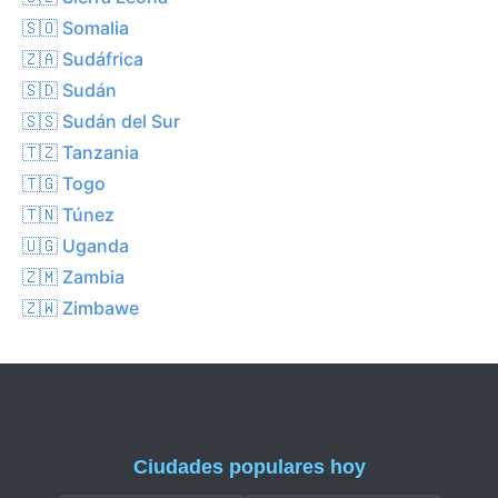
🇸🇴 Somalia
🇿🇦 Sudáfrica
🇸🇩 Sudán
🇸🇸 Sudán del Sur
🇹🇿 Tanzania
🇹🇬 Togo
🇹🇳 Túnez
🇺🇬 Uganda
🇿🇲 Zambia
🇿🇼 Zimbawe
Ciudades populares hoy