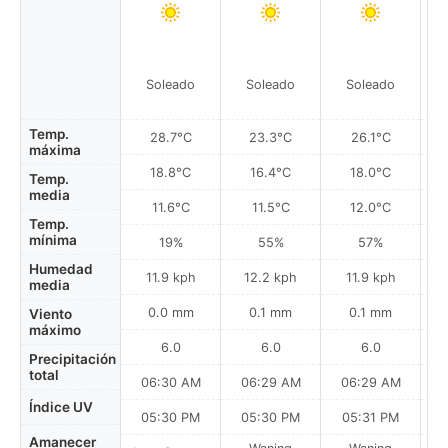
Soleado
Soleado
Soleado
Temp.
28.7°C
23.3°C
26.1°C
máxima
18.8°C
16.4°C
18.0°C
Temp.
media
11.6°C
11.5°C
12.0°C
Temp.
mínima
19%
55%
57%
Humedad
11.9 kph
12.2 kph
11.9 kph
media
0.0 mm
0.1 mm
0.1 mm
Viento
máximo
6.0
6.0
6.0
Precipitación
total
06:30 AM
06:29 AM
06:29 AM
0
Índice UV
05:30 PM
05:30 PM
05:31 PM
Amanecer