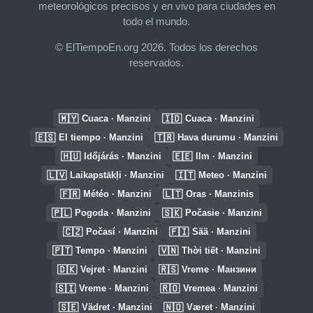
meteorológicos precisos y en vivo para ciudades en
todo el mundo.
© ElTiempoEn.org 2026. Todos los derechos
reservados.
🇲🇾
🇮🇩
Cuaca · Manzini
Cuaca · Manzini
🇪🇸
🇹🇷
El tiempo · Manzini
Hava durumu · Manzini
🇭🇺
🇪🇪
Időjárás · Manzini
Ilm · Manzini
🇱🇻
🇮🇹
Laikapstākļi · Manzini
Meteo · Manzini
🇫🇷
🇱🇹
Météo · Manzini
Oras · Manzinis
🇵🇱
🇸🇰
Pogoda · Manzini
Počasie · Manzini
🇨🇿
🇫🇮
Počasí · Manzini
Sää · Manzini
🇵🇹
🇻🇳
Tempo · Manzini
Thời tiết · Manzini
🇩🇰
🇷🇸
Vejret · Manzini
Vreme · Манзини
🇸🇮
🇷🇴
Vreme · Manzini
Vremea · Manzini
🇸🇪
🇳🇴
Vädret · Manzini
Været · Manzini