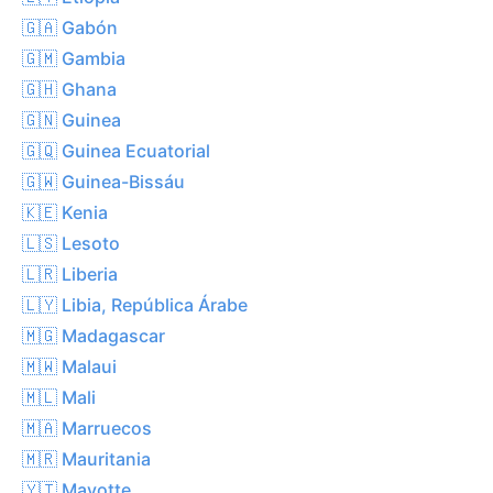
🇬🇦 Gabón
🇬🇲 Gambia
🇬🇭 Ghana
🇬🇳 Guinea
🇬🇶 Guinea Ecuatorial
🇬🇼 Guinea-Bissáu
🇰🇪 Kenia
🇱🇸 Lesoto
🇱🇷 Liberia
🇱🇾 Libia, República Árabe
🇲🇬 Madagascar
🇲🇼 Malaui
🇲🇱 Mali
🇲🇦 Marruecos
🇲🇷 Mauritania
🇾🇹 Mayotte