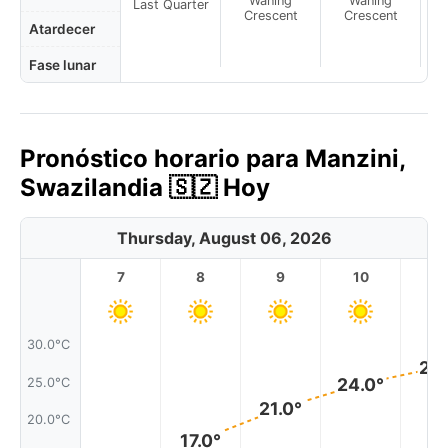
Waning
Waning
Last Quarter
Crescent
Crescent
Atardecer
Fase lunar
Pronóstico horario para Manzini,
Swazilandia 🇸🇿 Hoy
Thursday, August 06, 2026
7
8
9
10
11
30.0°C
27.
24.0°
25.0°C
21.0°
20.0°C
17.0°