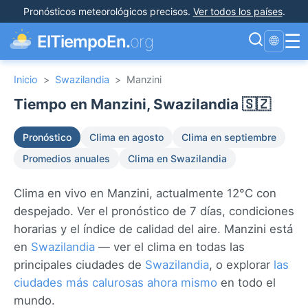
Pronósticos meteorológicos precisos
.
Ver todos los países
.
☰
ElTiempoEn.
org
🌐
Inicio
>
Swazilandia
>
Manzini
Tiempo en Manzini, Swazilandia 🇸🇿
Pronóstico
Clima en agosto
Clima en septiembre
Promedios anuales
Clima en Swazilandia
Clima en vivo en Manzini, actualmente 12°C con
despejado. Ver el pronóstico de 7 días, condiciones
horarias y el índice de calidad del aire. Manzini está
en
Swazilandia
— ver el clima en todas las
principales ciudades de
Swazilandia
, o explorar
las
ciudades más calurosas ahora mismo
en todo el
mundo.