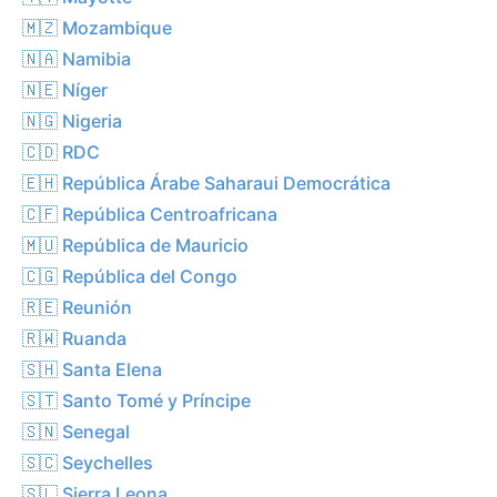
🇲🇿 Mozambique
🇳🇦 Namibia
🇳🇪 Níger
🇳🇬 Nigeria
🇨🇩 RDC
🇪🇭 República Árabe Saharaui Democrática
🇨🇫 República Centroafricana
🇲🇺 República de Mauricio
🇨🇬 República del Congo
🇷🇪 Reunión
🇷🇼 Ruanda
🇸🇭 Santa Elena
🇸🇹 Santo Tomé y Príncipe
🇸🇳 Senegal
🇸🇨 Seychelles
🇸🇱 Sierra Leona