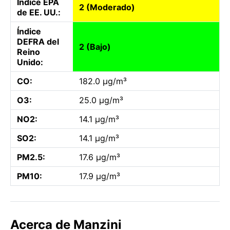
Índice EPA
2 (Moderado)
de EE. UU.:
Índice
DEFRA del
2 (Bajo)
Reino
Unido:
CO:
182.0 µg/m³
O3:
25.0 µg/m³
NO2:
14.1 µg/m³
SO2:
14.1 µg/m³
PM2.5:
17.6 µg/m³
PM10:
17.9 µg/m³
Acerca de Manzini