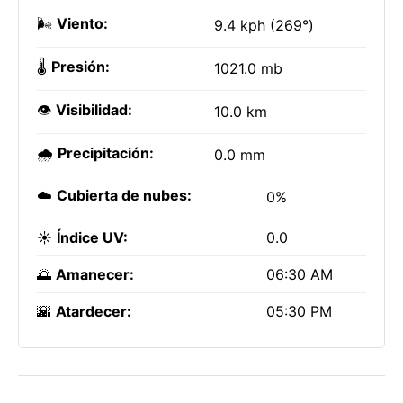
🌬️
Viento:
9.4 kph (269°)
🌡️
Presión:
1021.0 mb
👁️
Visibilidad:
10.0 km
🌧️
Precipitación:
0.0 mm
☁️
Cubierta de nubes:
0%
☀️
Índice UV:
0.0
🌅
Amanecer:
06:30 AM
🌇
Atardecer:
05:30 PM