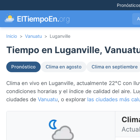
Pronóstico
ElTiempoEn.
org
A
Inicio
>
Vanuatu
>
Luganville
Tiempo en Luganville, Vanuatu
Pronóstico
Clima en agosto
Clima en septiembre
Clima en vivo en Luganville, actualmente 22°C con lluvi
condiciones horarias y el índice de calidad del aire. L
ciudades de
Vanuatu
, o explorar
las ciudades más ca
Clim
Actual