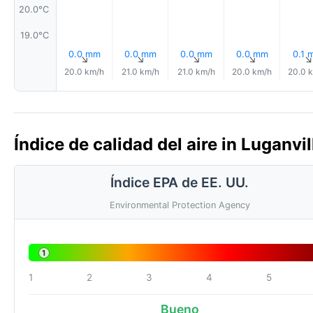
20.0°C
19.0°C
0.0 mm
0.0 mm
0.0 mm
0.0 mm
0.1 
↑
↑
↑
↑
20.0 km/h
21.0 km/h
21.0 km/h
20.0 km/h
20.0 
Índice de calidad del aire in Luganvi
Índice EPA de EE. UU.
Environmental Protection Agency
1
1
2
3
4
5
Bueno