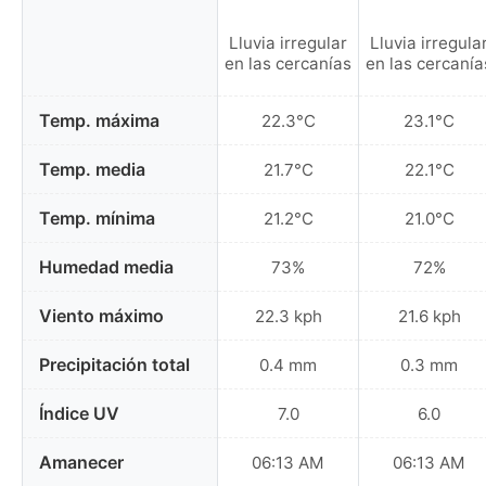
Lluvia irregular
Lluvia irregula
en las cercanías
en las cercanía
Temp. máxima
22.3°C
23.1°C
Temp. media
21.7°C
22.1°C
Temp. mínima
21.2°C
21.0°C
Humedad media
73%
72%
Viento máximo
22.3 kph
21.6 kph
Precipitación total
0.4 mm
0.3 mm
Índice UV
7.0
6.0
Amanecer
06:13 AM
06:13 AM