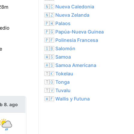
🇳🇨 Nueva Caledonia
 28m
🇳🇿 Nueva Zelanda
🇵🇼 Palaos
edio
🇵🇬 Papúa-Nueva Guinea
🇵🇫 Polinesia Francesa
🇸🇧 Salomón
e
🇼🇸 Samoa
🇦🇸 Samoa Americana
🇹🇰 Tokelau
🇹🇴 Tonga
🇹🇻 Tuvalu
🇼🇫 Wallis y Futuna
b 8. ago