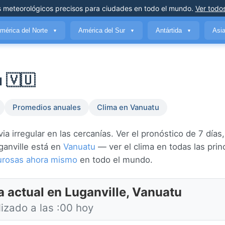
s meteorológicos precisos
para ciudades en todo el mundo
.
Ver todos
mérica del Norte
América del Sur
Antártida
Asi
▼
▼
▼
 🇻🇺
Promedios anuales
Clima en Vanuatu
a irregular en las cercanías. Ver el pronóstico de 7 días,
uganville está en
Vanuatu
— ver el clima en todas las prin
lurosas ahora mismo
en todo el mundo.
a actual en Luganville, Vanuatu
izado a las :00 hoy