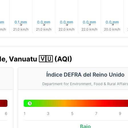
mm
0.1 mm
0.0 mm
0.0 mm
0.0 mm
0.0 mm
↑
↑
↑
↑
↑
↑
km/h
21.0 km/h
21.0 km/h
22.0 km/h
22.0 km/h
20.0 km/h
lle, Vanuatu 🇻🇺 (AQI)
Índice DEFRA del Reino Unido
Department for Environment, Food & Rural Affair
1
6
1
3
5
7
9
Bajo