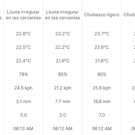
r
Lluvia irregular
Lluvia irregular
Chubasco ligero
Chub
s
en las cercanías
en las cercanías
22.8°C
23.2°C
23.7°C
22.5°C
22.2°C
22.6°C
22.4°C
21.6°C
21.8°C
78%
85%
90%
24.5 kph
21.2 kph
25.6 kph
2
3.1 mm
7.7 mm
16.8 mm
5.0
3.0
7.0
06:13 AM
06:12 AM
06:12 AM
0