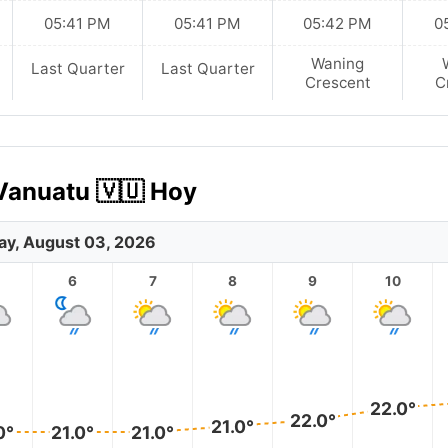
05:41 PM
05:41 PM
05:42 PM
0
Waning
Last Quarter
Last Quarter
Crescent
C
 Vanuatu 🇻🇺 Hoy
y, August 03, 2026
6
7
8
9
10
22.0°
22.0°
21.0°
0°
21.0°
21.0°