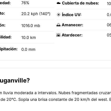
edad:
76%
☁️
Cubierta de nubes:
1
to:
20.2 kph (140°)
☀️
Índice UV:
0.
🌅
Amanecer:
0
ón:
1016.0 mb
🌇
Atardecer:
0
ilidad:
10.0 km
ipitación:
0.0 mm
uganville?
 lluvia moderada a intervalos. Nubes fragmentadas cruzan 
r de 20°C. Sopla una brisa constante de 20 km/h del west. E