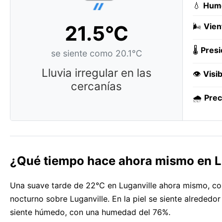
💧
Hum
21.5°C
🌬️
Vien
🌡️
Presi
se siente como 20.1°C
Lluvia irregular en las
👁️
Visib
cercanías
🌧️
Prec
¿Qué tiempo hace ahora mismo en L
Una suave tarde de 22°C en Luganville ahora mismo, con
nocturno sobre Luganville. En la piel se siente alrededo
siente húmedo, con una humedad del 76%.