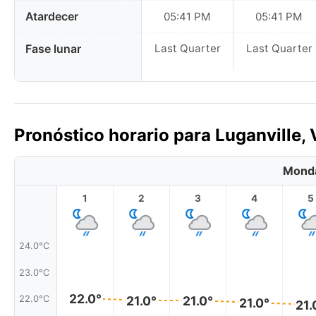
Atardecer
05:41 PM
05:41 PM
Fase lunar
Last Quarter
Last Quarter
Pronóstico horario para Luganville,
Monda
1
2
3
4
5
24.0°C
23.0°C
22.0°
22.0°C
21.0°
21.0°
21.0°
21.