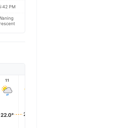
5:42 PM
Waning
rescent
11
12
13
14
15
16
22.0°
22.0°
22.0°
22.0°
22.0°
22.0°