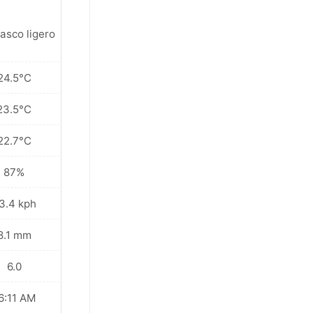
asco ligero
24.5°C
23.5°C
22.7°C
87%
3.4 kph
8.1 mm
6.0
6:11 AM