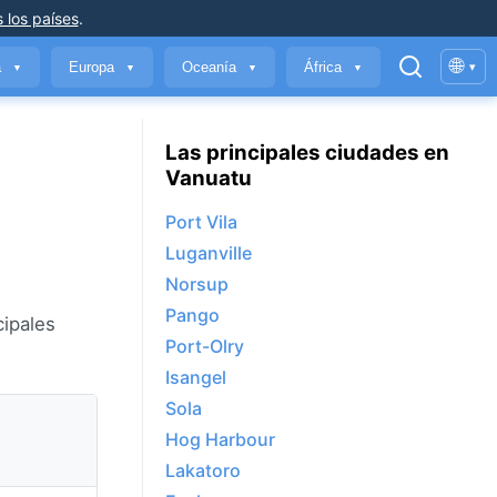
 los países
.
🌐
a
Europa
Oceanía
África
▾
▼
▼
▼
▼
Las principales ciudades en
Vanuatu
Port Vila
Luganville
Norsup
Pango
cipales
Port-Olry
Isangel
Sola
Hog Harbour
Lakatoro