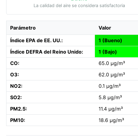
La calidad del aire se considera satisfactoria
Parámetro
Valor
Índice EPA de EE. UU.:
1 (Bueno)
Índice DEFRA del Reino Unido:
1 (Bajo)
CO:
65.0 µg/m³
O3:
62.0 µg/m³
NO2:
0.1 µg/m³
SO2:
5.8 µg/m³
PM2.5:
11.4 µg/m³
PM10:
18.6 µg/m³