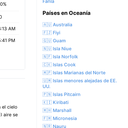
Fanla
00%
Países en Oceanía
0
🇦🇺 Australia
6:13 AM
🇫🇯 Fiyi
5:41 PM
🇬🇺 Guam
🇳🇺 Isla Niue
🇳🇫 Isla Norfolk
🇨🇰 Islas Cook
🇲🇵 Islas Marianas del Norte
🇺🇲 Islas menores alejadas de EE.
UU.
🇵🇳 Islas Pitcairn
🇰🇮 Kiribati
el cielo
🇲🇭 Marshall
l aire se
🇫🇲 Micronesia
🇳🇷 Nauru