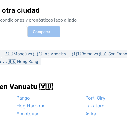
 otra ciudad
ondiciones y pronósticos lado a lado.
Comparar →
🇷🇺 Moscú vs 🇺🇸 Los Angeles
🇮🇹 Roma vs 🇺🇸 San Franc
o vs 🇭🇰 Hong Kong
 en Vanuatu 🇻🇺
Pango
Port-Olry
Hog Harbour
Lakatoro
Emiotouan
Avira