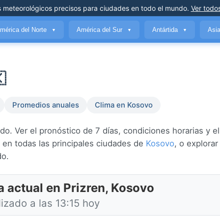
s meteorológicos precisos
para ciudades en todo el mundo
.
Ver todos
mérica del Norte
América del Sur
Antártida
Asi
▼
▼
▼

Promedios anuales
Clima en Kosovo
o. Ver el pronóstico de 7 días, condiciones horarias y el
 en todas las principales ciudades de
Kosovo
, o explora
do.
a actual en Prizren, Kosovo
izado a las 13:15 hoy