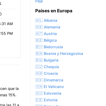
Pejë
%
Países en Europa
0
🇦🇱 Albania
5:31 AM
🇩🇪 Alemania
7:55 PM
🇦🇹 Austria
🇧🇪 Bélgica
🇧🇾 Bielorrusia
🇧🇦 Bosnia y Herzegovina
🇧🇬 Bulgaria
🇨🇿 Chequia
🇭🇷 Croacia
🇩🇰 Dinamarca
🇻🇦 El Vaticano
acen que la
🇸🇮 Eslovenia
enas 15%.
🇪🇪 Estonia
re las 11 a.