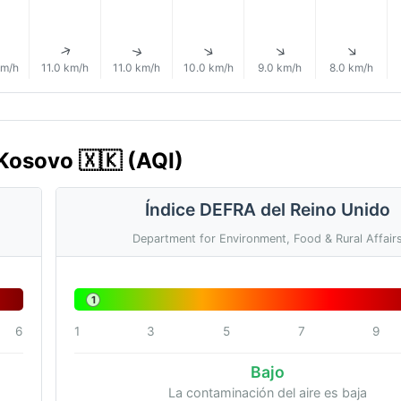
↑
↑
↑
↑
↑
↑
km/h
11.0 km/h
11.0 km/h
10.0 km/h
9.0 km/h
8.0 km/h
, Kosovo 🇽🇰 (AQI)
Índice DEFRA del Reino Unido
Department for Environment, Food & Rural Affair
1
6
1
3
5
7
9
Bajo
La contaminación del aire es baja