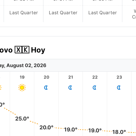
Last Quarter
Last Quarter
Last Quarter
C
sovo 🇽🇰 Hoy
y, August 02, 2026
8
19
20
21
22
23
0°
25.0°
20.0°
19.0°
19.0°
18.0°