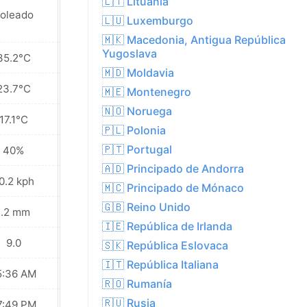
🇱🇹 Lituania
oleado
Soleado
🇱🇺 Luxemburgo
🇲🇰 Macedonia, Antigua República
Yugoslava
35.2°C
35.4°C
🇲🇩 Moldavia
23.7°C
25.9°C
🇲🇪 Montenegro
🇳🇴 Noruega
17.1°C
17.1°C
🇵🇱 Polonia
🇵🇹 Portugal
40%
39%
🇦🇩 Principado de Andorra
0.2 kph
15.8 kph
🇲🇨 Principado de Mónaco
🇬🇧 Reino Unido
1.2 mm
0.0 mm
🇮🇪 República de Irlanda
9.0
9.0
🇸🇰 República Eslovaca
🇮🇹 República Italiana
5:36 AM
05:37 AM
🇷🇴 Rumanía
🇷🇺 Rusia
7:49 PM
07:48 PM