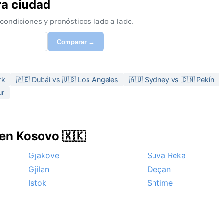
ra ciudad
ondiciones y pronósticos lado a lado.
Comparar →
rk
🇦🇪 Dubái vs 🇺🇸 Los Angeles
🇦🇺 Sydney vs 🇨🇳 Pekín
ur
 en Kosovo 🇽🇰
Gjakovë
Suva Reka
Gjilan
Deçan
Istok
Shtime