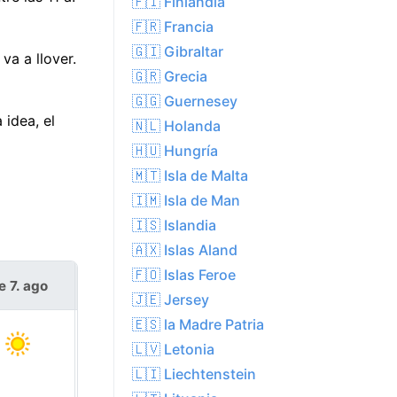
🇫🇮 Finlandia
🇫🇷 Francia
🇬🇮 Gibraltar
va a llover.
🇬🇷 Grecia
🇬🇬 Guernesey
idea, el
🇳🇱 Holanda
🇭🇺 Hungría
🇲🇹 Isla de Malta
🇮🇲 Isla de Man
🇮🇸 Islandia
🇦🇽 Islas Aland
🇫🇴 Islas Feroe
e 7. ago
sáb 8. ago
🇯🇪 Jersey
🇪🇸 la Madre Patria
🇱🇻 Letonia
🇱🇮 Liechtenstein