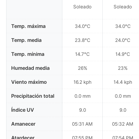
Soleado
Soleado
Temp. máxima
34.0°C
34.0°C
Temp. media
23.8°C
24.0°C
Temp. mínima
14.7°C
14.9°C
Humedad media
26%
23%
Viento máximo
16.2 kph
14.4 kph
Precipitación total
0.0 mm
0.0 mm
Índice UV
9.0
9.0
Amanecer
05:31 AM
05:32 AM
Atardecer
07:55 PM
07:54 PM