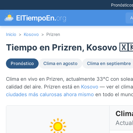
Pronóstico
ElTiempoEn.
org
A
Inicio
>
Kosovo
>
Prizren
Tiempo en Prizren, Kosovo 🇽
Pronóstico
Clima en agosto
Clima en septiembre
Clima en vivo en Prizren, actualmente 33°C con solead
calidad del aire. Prizren está en
Kosovo
— ver el clima
ciudades más calurosas ahora mismo
en todo el mun
Clim
Actual