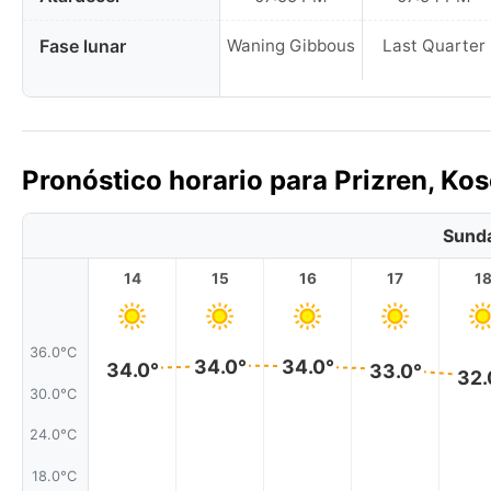
Fase lunar
Waning Gibbous
Last Quarter
Pronóstico horario para Prizren, Ko
Sunda
14
15
16
17
1
36.0°C
34.0°
34.0°
34.0°
33.0°
32.
30.0°C
24.0°C
18.0°C