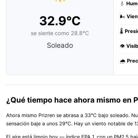
💧
Hum
32.9°C
🌬️
Vien
🌡️
Presi
se siente como 28.8°C
Soleado
👁️
Visib
🌧️
Prec
¿Qué tiempo hace ahora mismo en P
Ahora mismo Prizren se abrasa a 33°C bajo soleado. Nub
sensación baje a unos 29°C. Hay un viento notable de 1
El aire está limpio hoy — índice EPA 1, con un PM2.5 bajo