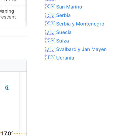
🇸🇲 San Marino
Waning
Waning
🇷🇸 Serbia
rescent
Crescent
🇷🇸 Serbia y Montenegro
🇸🇪 Suecia
🇨🇭 Suiza
🇸🇯 Svalbard y Jan Mayen
🇺🇦 Ucrania
1
2
3
4
5
17.0°
17.0°
16.0°