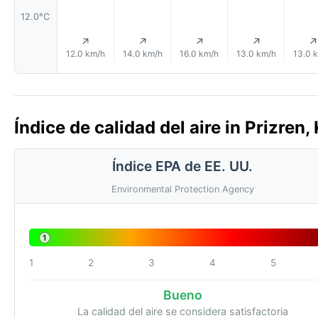
12.0°C
↑
↑
↑
↑
12.0 km/h
14.0 km/h
16.0 km/h
13.0 km/h
13.0 
Índice de calidad del aire in Prizren
Índice EPA de EE. UU.
Environmental Protection Agency
1
1
2
3
4
5
Bueno
La calidad del aire se considera satisfactoria