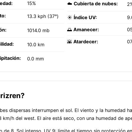
edad:
15%
☁️
Cubierta de nubes:
2
to:
13.3 kph (37°)
☀️
Índice UV:
9.
🌅
Amanecer:
0
ón:
1014.0 mb
🌇
Atardecer:
0
ilidad:
10.0 km
ipitación:
0.0 mm
rizren?
es dispersas interrumpen el sol. El viento y la humedad h
3 km/h del west. El aire está seco, con una humedad de ap
 de 8. Sol intenso, UV 9: limite el tiempo sin protección ent