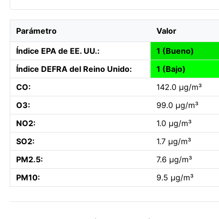
Parámetro
Valor
Índice EPA de EE. UU.:
1 (Bueno)
Índice DEFRA del Reino Unido:
1 (Bajo)
CO:
142.0 µg/m³
O3:
99.0 µg/m³
NO2:
1.0 µg/m³
SO2:
1.7 µg/m³
PM2.5:
7.6 µg/m³
PM10:
9.5 µg/m³