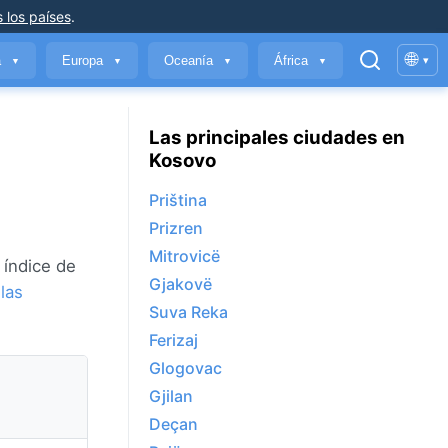
 los países
.
🌐
a
Europa
Oceanía
África
▾
▼
▼
▼
▼
Las principales ciudades en
Kosovo
Priština
Prizren
Mitrovicë
 índice de
Gjakovë
r
las
Suva Reka
Ferizaj
Glogovac
Gjilan
Deçan