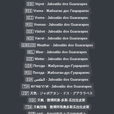
🇩🇰
Vejret · Jaboatão dos Guararapes
🇷🇸
Vreme · Жабоатао дос Гварарапес
🇸🇮
Vreme · Jaboatão dos Guararapes
🇷🇴
Vremea · Jaboatão dos Guararapes
🇸🇪
Vädret · Jaboatão dos Guararapes
🇳🇴
Været · Jaboatão dos Guararapes
🇬🇧🇺🇸
Weather · Jaboatão dos Guararapes
🇳🇱
Weer · Jaboatão dos Guararapes
🇩🇪
Wetter · Jaboatão dos Guararapes
🇺🇦
Погода · Жабуатан-дус-Гуарарапіс
🇷🇺
Погода · Жабоатан-дус-Гуарарапис
🇸🇦
الطقس · Jaboatão dos Guararapes
🇹🇭
สภาพอากาศ · Jaboatão dos Guararapes
🇯🇵
天気 · ジャボアタン・ドス・グアララペス
🇭🇰
天氣 · 雅博阿唐-多斯-瓜拉拉皮斯
🇹🇼
天氣預報 · 雅博阿塔奧多斯瓜拉拉皮斯
🇰🇷
날씨 · 자보아탕두스구아라라페스