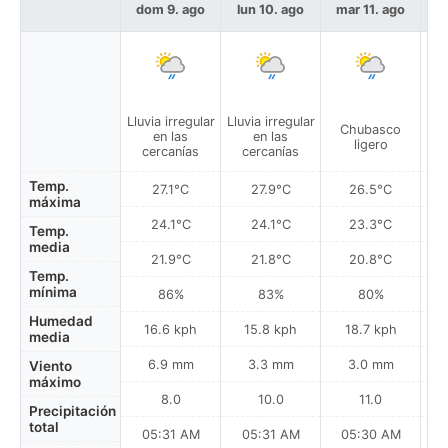
dom 9. ago
lun 10. ago
mar 11. ago
m
Lluvia irregular
Lluvia irregular
Llu
Chubasco
en las
en las
ligero
cercanías
cercanías
Temp.
27.1°C
27.9°C
26.5°C
máxima
24.1°C
24.1°C
23.3°C
Temp.
media
21.9°C
21.8°C
20.8°C
Temp.
mínima
86%
83%
80%
Humedad
16.6 kph
15.8 kph
18.7 kph
media
6.9 mm
3.3 mm
3.0 mm
Viento
máximo
8.0
10.0
11.0
Precipitación
total
05:31 AM
05:31 AM
05:30 AM
0