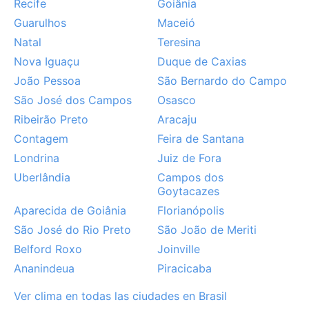
ligeramente, ofreciendo días más estables y
Recife
Goiânia
agradables para explorar playas y monumentos. Sin
Guarulhos
Maceió
embargo, es una zona propensa a fenómenos como
Natal
Teresina
las mareas altas y ondas de calor, aunque no sufre
Nova Iguaçu
Duque de Caxias
huracanes ni sirocos. Las lluvias torrenciales pueden
João Pessoa
São Bernardo do Campo
generar inundaciones repentinas, especialmente en
São José dos Campos
Osasco
áreas bajas. Por eso, quienes viajen entre abril y julio
deben estar atentos a los avisos climáticos. En
Ribeirão Preto
Aracaju
general, el clima monzónico asegura un verdor
Contagem
Feira de Santana
perpetuo y una atmósfera siempre tropical.
Londrina
Juiz de Fora
Uberlândia
Campos dos
Goytacazes
Aparecida de Goiânia
Florianópolis
São José do Rio Preto
São João de Meriti
Belford Roxo
Joinville
Ananindeua
Piracicaba
Ver clima en todas las ciudades en Brasil