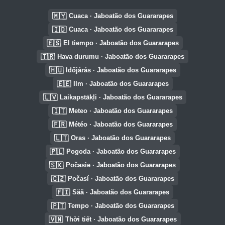
🇲🇾
Cuaca · Jaboatão dos Guararapes
🇮🇩
Cuaca · Jaboatão dos Guararapes
🇪🇸
El tiempo · Jaboatão dos Guararapes
🇹🇷
Hava durumu · Jaboatão dos Guararapes
🇭🇺
Időjárás · Jaboatão dos Guararapes
🇪🇪
Ilm · Jaboatão dos Guararapes
🇱🇻
Laikapstākļi · Jaboatão dos Guararapes
🇮🇹
Meteo · Jaboatão dos Guararapes
🇫🇷
Météo · Jaboatão dos Guararapes
🇱🇹
Oras · Jaboatão dos Guararapes
🇵🇱
Pogoda · Jaboatão dos Guararapes
🇸🇰
Počasie · Jaboatão dos Guararapes
🇨🇿
Počasí · Jaboatão dos Guararapes
🇫🇮
Sää · Jaboatão dos Guararapes
🇵🇹
Tempo · Jaboatão dos Guararapes
🇻🇳
Thời tiết · Jaboatão dos Guararapes