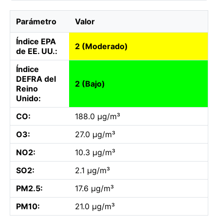
Parámetro
Valor
Índice EPA
2 (Moderado)
de EE. UU.:
Índice
DEFRA del
2 (Bajo)
Reino
Unido:
CO:
188.0 µg/m³
O3:
27.0 µg/m³
NO2:
10.3 µg/m³
SO2:
2.1 µg/m³
PM2.5:
17.6 µg/m³
PM10:
21.0 µg/m³