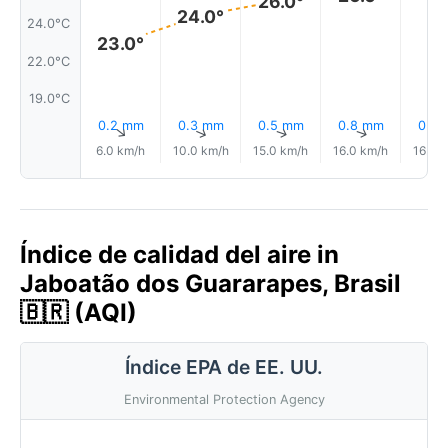
26.0°
24.0°
24.0°C
23.0°
22.0°C
19.0°C
0.2 mm
0.3 mm
0.5 mm
0.8 mm
0.7 
↑
↑
↑
↑
6.0 km/h
10.0 km/h
15.0 km/h
16.0 km/h
16.0 
Índice de calidad del aire in
Jaboatão dos Guararapes, Brasil
🇧🇷 (AQI)
Índice EPA de EE. UU.
Environmental Protection Agency