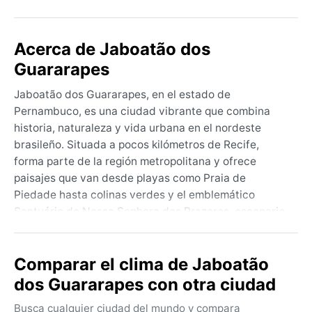
Acerca de Jaboatão dos
Guararapes
Jaboatão dos Guararapes, en el estado de
Pernambuco, es una ciudad vibrante que combina
historia, naturaleza y vida urbana en el nordeste
brasileño. Situada a pocos kilómetros de Recife,
forma parte de la región metropolitana y ofrece
paisajes que van desde playas como Praia de
Piedade hasta colinas verdes y el emblemático
Santuário de Nossa Senhora dos Prazeres, escenario
de importantes batallas coloniales. La ciudad respira
un ritmo relajado, con mercados callejeros, música y
Comparar el clima de Jaboatão
una gastronomía que explota el sabor del mar. Su
geografía, cerca del océano Atlántico y bañada por
dos Guararapes con otra ciudad
ríos y manglares, le da un carácter tropical húmedo.
Busca cualquier ciudad del mundo y compara