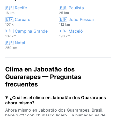
🇧🇷 Recife
🇧🇷 Paulista
16 km
25 km
🇧🇷 Caruaru
🇧🇷 João Pessoa
107 km
112 km
🇧🇷 Campina Grande
🇧🇷 Maceió
137 km
190 km
🇧🇷 Natal
259 km
Clima en Jaboatão dos
Guararapes — Preguntas
frecuentes
¿Cuál es el clima en Jaboatão dos Guararapes
ahora mismo?
Ahora mismo en Jaboatão dos Guararapes, Brasil,
hace 22°C con chubasco ligero. La humedad es del