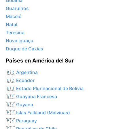
Goiânia
Guarulhos
Maceió
Natal
Teresina
Nova Iguaçu
Duque de Caxias
Países en América del Sur
🇦🇷 Argentina
🇪🇨 Ecuador
🇧🇴 Estado Plurinacional de Bolivia
🇬🇫 Guayana Francesa
🇬🇾 Guyana
🇫🇰 Islas Falkland (Malvinas)
🇵🇾 Paraguay
🇨🇱 República de Chile