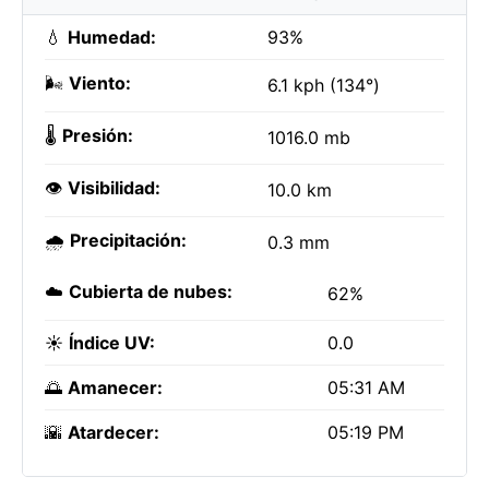
💧
Humedad:
93%
🌬️
Viento:
6.1 kph (134°)
🌡️
Presión:
1016.0 mb
👁️
Visibilidad:
10.0 km
🌧️
Precipitación:
0.3 mm
☁️
Cubierta de nubes:
62%
☀️
Índice UV:
0.0
🌅
Amanecer:
05:31 AM
🌇
Atardecer:
05:19 PM