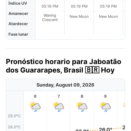
Índice UV
05:19 PM
05:19 PM
05:19 PM
Amanecer
Waning
New Moon
New Moon
N
Crescent
Atardecer
Fase lunar
Pronóstico horario para Jaboatão
dos Guararapes, Brasil 🇧🇷 Hoy
Sunday, August 09, 2026
6
7
8
9
1
29.0°C
26.
26.0°C
26.0°