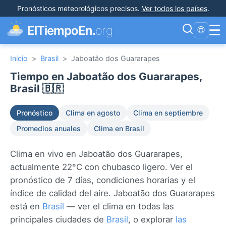
Pronósticos meteorológicos precisos
.
Ver todos los países
.
☰
ElTiempoEn.
org
🌐
Inicio
>
Brasil
>
Jaboatão dos Guararapes
Tiempo en Jaboatão dos Guararapes,
Brasil 🇧🇷
Pronóstico
Clima en agosto
Clima en septiembre
Promedios anuales
Clima en Brasil
Clima en vivo en Jaboatão dos Guararapes,
actualmente 22°C con chubasco ligero. Ver el
pronóstico de 7 días, condiciones horarias y el
índice de calidad del aire. Jaboatão dos Guararapes
está en
Brasil
— ver el clima en todas las
principales ciudades de
Brasil
, o explorar
las