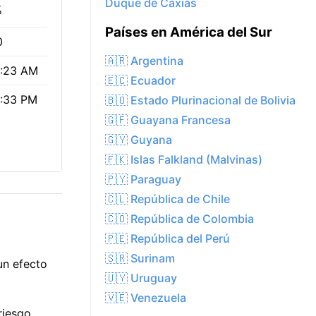
Duque de Caxias
%
Países en América del Sur
0
🇦🇷 Argentina
:23 AM
🇪🇨 Ecuador
:33 PM
🇧🇴 Estado Plurinacional de Bolivia
🇬🇫 Guayana Francesa
🇬🇾 Guyana
🇫🇰 Islas Falkland (Malvinas)
🇵🇾 Paraguay
🇨🇱 República de Chile
🇨🇴 República de Colombia
🇵🇪 República del Perú
🇸🇷 Surinam
un efecto
🇺🇾 Uruguay
🇻🇪 Venezuela
riesgo