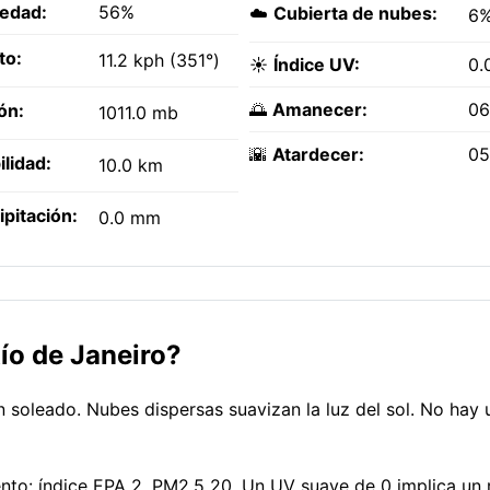
edad:
56%
☁️
Cubierta de nubes:
6
to:
11.2 kph (351°)
☀️
Índice UV:
0.
🌅
Amanecer:
06
ón:
1011.0 mb
🌇
Atardecer:
05
ilidad:
10.0 km
ipitación:
0.0 mm
ío de Janeiro?
 soleado. Nubes dispersas suavizan la luz del sol. No hay 
ento: índice EPA 2, PM2.5 20. Un UV suave de 0 implica un 