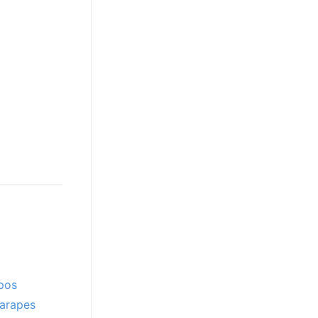
pos
arapes