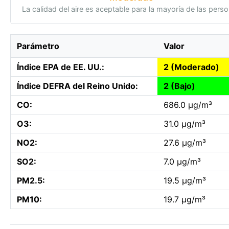
La calidad del aire es aceptable para la mayoría de las pers
Parámetro
Valor
Índice EPA de EE. UU.:
2 (Moderado)
Índice DEFRA del Reino Unido:
2 (Bajo)
CO:
686.0 µg/m³
O3:
31.0 µg/m³
NO2:
27.6 µg/m³
SO2:
7.0 µg/m³
PM2.5:
19.5 µg/m³
PM10:
19.7 µg/m³