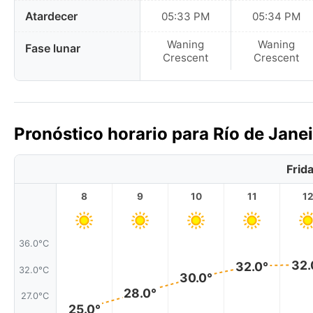
Atardecer
05:33 PM
05:34 PM
Waning
Waning
Fase lunar
Crescent
Crescent
Pronóstico horario para Río de Janei
Frid
8
9
10
11
1
36.0°C
32.
32.0°
32.0°C
30.0°
28.0°
27.0°C
25.0°