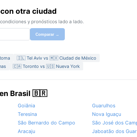
 con otra ciudad
ondiciones y pronósticos lado a lado.
Comparar →
 Roma
🇮🇱 Tel Aviv vs 🇲🇽 Ciudad de México
nas
🇨🇦 Toronto vs 🇺🇸 Nueva York
en Brasil 🇧🇷
Goiânia
Guarulhos
Teresina
Nova Iguaçu
São Bernardo do Campo
São José dos Cam
Aracaju
Jaboatão dos Guar