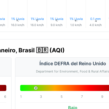
uvia
1% Lluvia
1% Lluvia
1% Lluvia
1% Lluvia
0.1 mm
↑
↑
↑
↑
↑
↑
km/h
16.0 km/h
16.0 km/h
9.0 km/h
1.0 km/h
4.0 km/h
aneiro, Brasil 🇧🇷 (AQI)
Índice DEFRA del Reino Unido
Department for Environment, Food & Rural Affair
2
6
1
3
5
7
9
Bajo