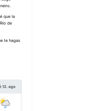
neiro.
é que la
 Río de
ue te hagas
é 12. ago
jue 13. ago