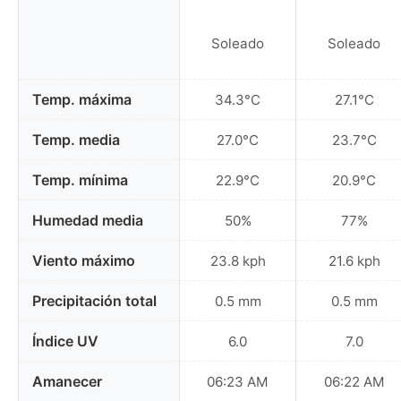
Soleado
Soleado
Temp. máxima
34.3°C
27.1°C
Temp. media
27.0°C
23.7°C
Temp. mínima
22.9°C
20.9°C
Humedad media
50%
77%
Viento máximo
23.8 kph
21.6 kph
Precipitación total
0.5 mm
0.5 mm
Índice UV
6.0
7.0
Amanecer
06:23 AM
06:22 AM