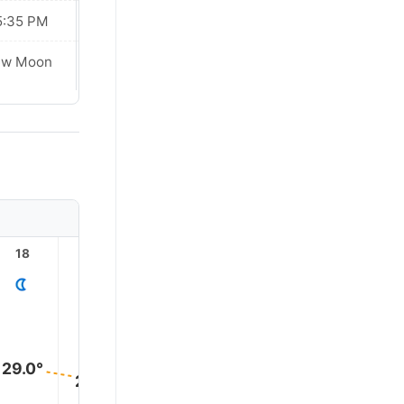
5:35 PM
05:36 PM
ew Moon
New Moon
18
19
20
21
22
23
29.0°
27.0°
26.0°
24.0°
24.0°