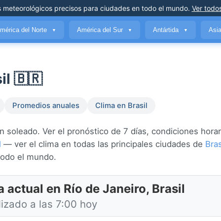
s meteorológicos precisos
para ciudades en todo el mundo
.
Ver todos
mérica del Norte
América del Sur
Antártida
Asi
▼
▼
▼
il 🇧🇷
Promedios anuales
Clima en Brasil
 soleado. Ver el pronóstico de 7 días, condiciones horari
l
— ver el clima en todas las principales ciudades de
Bras
odo el mundo.
 actual en Río de Janeiro, Brasil
lizado a las 7:00 hoy