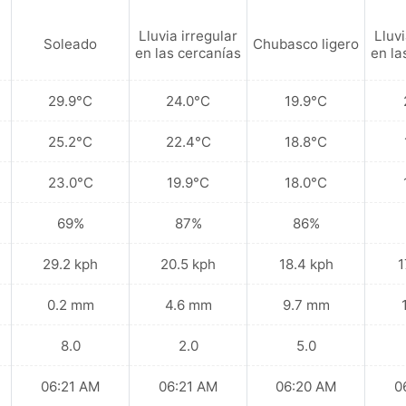
Lluvia irregular
Lluvi
Soleado
Chubasco ligero
en las cercanías
en la
29.9°C
24.0°C
19.9°C
25.2°C
22.4°C
18.8°C
23.0°C
19.9°C
18.0°C
69%
87%
86%
29.2 kph
20.5 kph
18.4 kph
1
0.2 mm
4.6 mm
9.7 mm
8.0
2.0
5.0
06:21 AM
06:21 AM
06:20 AM
0