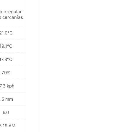
a irregular
Soleado
s cercanías
21.0°C
24.2°C
19.1°C
20.7°C
17.8°C
17.6°C
79%
78%
7.3 kph
13.0 kph
1.5 mm
1.6 mm
6.0
7.0
6:19 AM
06:19 AM