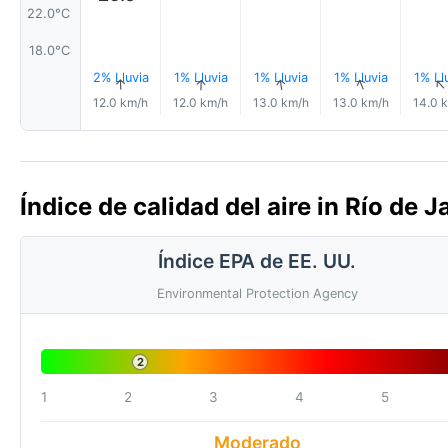
22.0°C
18.0°C
2% Lluvia
1% Lluvia
1% Lluvia
1% Lluvia
1% Ll
↑
↑
↑
↑
12.0 km/h
12.0 km/h
13.0 km/h
13.0 km/h
14.0 
Índice de calidad del aire in Río de J
Índice EPA de EE. UU.
Environmental Protection Agency
2
1
2
3
4
5
Moderado