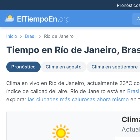
Pronóstico
ElTiempoEn.
org
A
Inicio
>
Brasil
>
Río de Janeiro
Tiempo en Río de Janeiro, Bras
Pronóstico
Clima en agosto
Clima en septiembre
Clima en vivo en Río de Janeiro, actualmente 23°C con
índice de calidad del aire. Río de Janeiro está en
Brasi
explorar
las ciudades más calurosas ahora mismo
en t
Clima
Actua