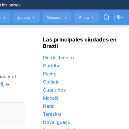
 los países
.
🌐
a
Europa
Oceanía
África
▾
▼
▼
▼
▼
Las principales ciudades en
Brazil
Río de Janeiro
Curitiba
Recife
as y el
Goiânia
il
, o
Guarulhos
Maceió
Natal
Teresina
Nova Iguaçu