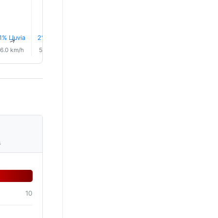
23.0°
1% Lluvia
2% Lluvia
4% Lluvia
8% Lluvia
0.1 mm
0.3 mm
↑
↑
↑
↑
↑
↑
6.0 km/h
5.0 km/h
19.0 km/h
24.0 km/h
23.0 km/h
22.0 km/
s
10