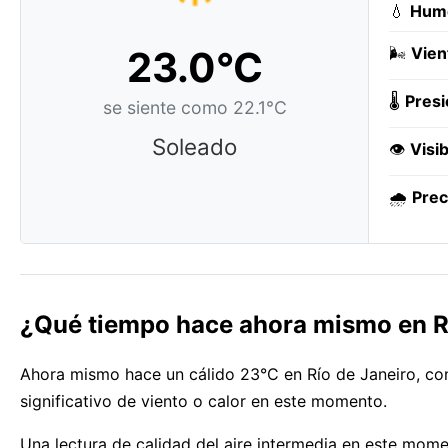
💧
Hum
23.0°C
🌬️
Vien
🌡️
Presi
se siente como 22.1°C
Soleado
👁️
Visib
🌧️
Prec
¿Qué tiempo hace ahora mismo en R
Ahora mismo hace un cálido 23°C en Río de Janeiro, con
significativo de viento o calor en este momento.
Una lectura de calidad del aire intermedia en este mom