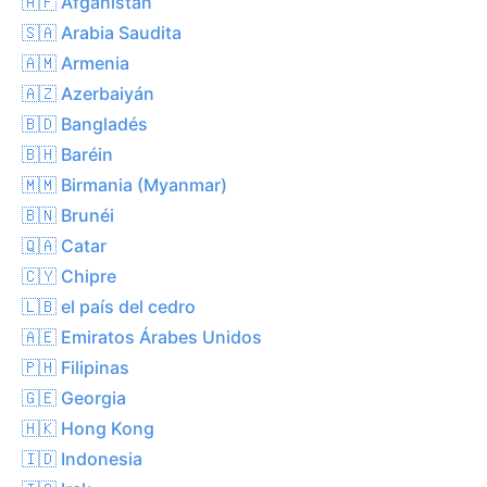
🇦🇫 Afganistán
🇸🇦 Arabia Saudita
🇦🇲 Armenia
🇦🇿 Azerbaiyán
🇧🇩 Bangladés
🇧🇭 Baréin
🇲🇲 Birmania (Myanmar)
🇧🇳 Brunéi
🇶🇦 Catar
🇨🇾 Chipre
🇱🇧 el país del cedro
🇦🇪 Emiratos Árabes Unidos
🇵🇭 Filipinas
🇬🇪 Georgia
🇭🇰 Hong Kong
🇮🇩 Indonesia