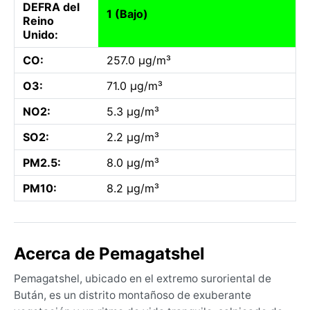
DEFRA del
1 (Bajo)
Reino
Unido:
CO:
257.0 µg/m³
O3:
71.0 µg/m³
NO2:
5.3 µg/m³
SO2:
2.2 µg/m³
PM2.5:
8.0 µg/m³
PM10:
8.2 µg/m³
Acerca de Pemagatshel
Pemagatshel, ubicado en el extremo suroriental de
Bután, es un distrito montañoso de exuberante