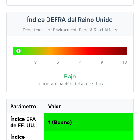
Índice DEFRA del Reino Unido
Department for Environment, Food & Rural Affairs
1
1
3
5
7
9
10
Bajo
La contaminación del aire es baja
Parámetro
Valor
Índice EPA
1 (Bueno)
de EE. UU.:
Índice