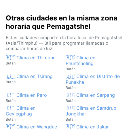
niebla matutina es frecuente en los valles, creando
atmósferas místicas. En general, Pemagatshel ofrece
Otras ciudades en la misma zona
un clima subtropical suave, con un invierno seco que
contrasta con el verano lluvioso.
horaria que Pemagatshel
Estas ciudades comparten la hora local de Pemagatshel
(Asia/Thimphu) — útil para programar llamadas o
comparar horas de luz.
🇧🇹 Clima en Thimphu
🇧🇹 Clima en
Phuntsholing
Bután
Bután
🇧🇹 Clima en Tsirang
🇧🇹 Clima en Distrito de
Punakha
Bután
Bután
🇧🇹 Clima en Paro
🇧🇹 Clima en Sarpang
Bután
Bután
🇧🇹 Clima en
🇧🇹 Clima en Samdrup
Geylegphug
Jongkhar
Bután
Bután
🇧🇹 Clima en Wangdue
🇧🇹 Clima en Jakar