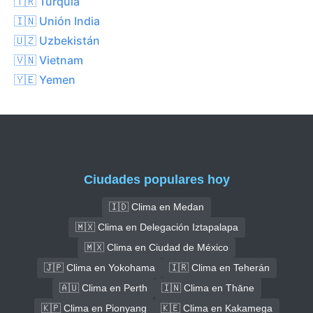
🇹🇷 Turquía
🇮🇳 Unión India
🇺🇿 Uzbekistán
🇻🇳 Vietnam
🇾🇪 Yemen
Ciudades populares hoy
🇮🇩 Clima en Medan
🇲🇽 Clima en Delegación Iztapalapa
🇲🇽 Clima en Ciudad de México
🇯🇵 Clima en Yokohama
🇮🇷 Clima en Teherán
🇦🇺 Clima en Perth
🇮🇳 Clima en Thāne
🇰🇵 Clima en Pionyang
🇰🇪 Clima en Kakamega