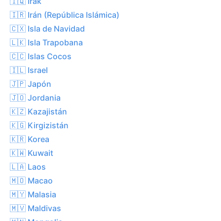
🇮🇶 Irak
🇮🇷 Irán (República Islámica)
🇨🇽 Isla de Navidad
🇱🇰 Isla Trapobana
🇨🇨 Islas Cocos
🇮🇱 Israel
🇯🇵 Japón
🇯🇴 Jordania
🇰🇿 Kazajistán
🇰🇬 Kirgizistán
🇰🇷 Korea
🇰🇼 Kuwait
🇱🇦 Laos
🇲🇴 Macao
🇲🇾 Malasia
🇲🇻 Maldivas