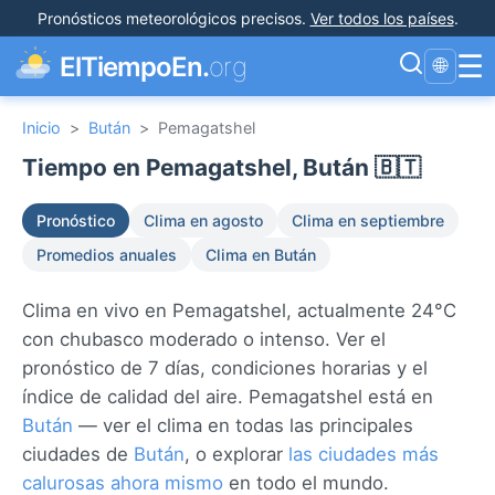
Pronósticos meteorológicos precisos
.
Ver todos los países
.
☰
ElTiempoEn.
org
🌐
Inicio
>
Bután
>
Pemagatshel
Tiempo en Pemagatshel, Bután 🇧🇹
Pronóstico
Clima en agosto
Clima en septiembre
Promedios anuales
Clima en Bután
Clima en vivo en Pemagatshel, actualmente 24°C
con chubasco moderado o intenso. Ver el
pronóstico de 7 días, condiciones horarias y el
índice de calidad del aire. Pemagatshel está en
Bután
— ver el clima en todas las principales
ciudades de
Bután
, o explorar
las ciudades más
calurosas ahora mismo
en todo el mundo.