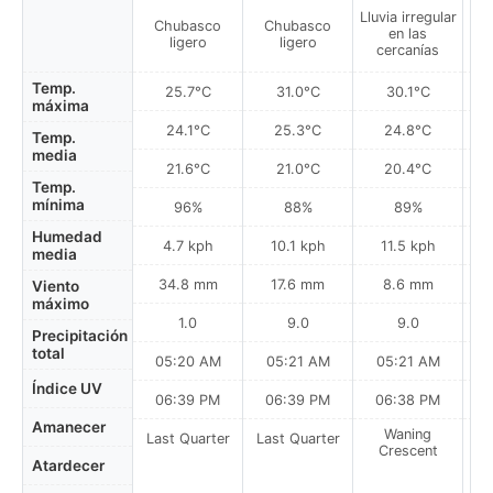
Lluvia irregular
Llu
Chubasco
Chubasco
en las
ligero
ligero
cercanías
Temp.
25.7°C
31.0°C
30.1°C
máxima
24.1°C
25.3°C
24.8°C
Temp.
media
21.6°C
21.0°C
20.4°C
Temp.
mínima
96%
88%
89%
Humedad
4.7 kph
10.1 kph
11.5 kph
media
34.8 mm
17.6 mm
8.6 mm
Viento
máximo
1.0
9.0
9.0
Precipitación
total
05:20 AM
05:21 AM
05:21 AM
0
Índice UV
06:39 PM
06:39 PM
06:38 PM
Amanecer
Waning
Last Quarter
Last Quarter
Crescent
Atardecer