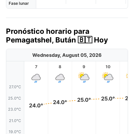
Fase lunar
Pronóstico horario para
Pemagatshel, Bután 🇧🇹 Hoy
Wednesday, August 05, 2026
7
8
9
10
11
27.0°C
25.
25.0°
25.0°C
25.0°
24.0°
24.0°
23.0°C
21.0°C
19.0°C