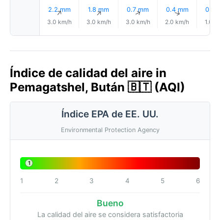
2.2 mm
1.8 mm
0.7 mm
0.4 mm
0.3
↑
↑
↑
↑
3.0 km/h
3.0 km/h
3.0 km/h
2.0 km/h
1.0 k
Índice de calidad del aire in
Pemagatshel, Bután 🇧🇹 (AQI)
Índice EPA de EE. UU.
Environmental Protection Agency
1
1
2
3
4
5
6
Bueno
La calidad del aire se considera satisfactoria