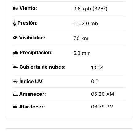
🌬️
Viento:
3.6 kph (328°)
🌡️
Presión:
1003.0 mb
👁️
Visibilidad:
7.0 km
🌧️
Precipitación:
6.0 mm
☁️
Cubierta de nubes:
100%
☀️
Índice UV:
0.0
🌅
Amanecer:
05:20 AM
🌇
Atardecer:
06:39 PM