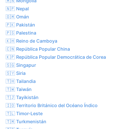
🇲🇳 Mongolia
🇳🇵 Nepal
🇴🇲 Omán
🇵🇰 Pakistán
🇵🇸 Palestina
🇰🇭 Reino de Camboya
🇨🇳 República Popular China
🇰🇵 República Popular Democrática de Corea
🇸🇬 Singapur
🇸🇾 Siria
🇹🇭 Tailandia
🇹🇼 Taiwán
🇹🇯 Tayikistán
🇮🇴 Territorio Británico del Océano Índico
🇹🇱 Timor-Leste
🇹🇲 Turkmenistán