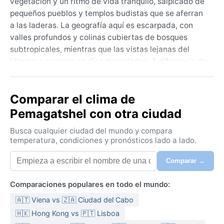
vegetación y un ritmo de vida tranquilo, salpicado de
pequeños pueblos y templos budistas que se aferran
a las laderas. La geografía aquí es escarpada, con
valles profundos y colinas cubiertas de bosques
subtropicales, mientras que las vistas lejanas del
Himalaya asoman en días despejados. A diferencia de
los destinos turísticos masivos, Pemagatshel
conserva una autenticidad rural, donde los campos
Comparar el clima de
de arroz y maíz se mezclan con los densos rodales de
bambú. Los viajeros curiosos encuentran un lugar
Pemagatshel con otra ciudad
alejado del bullicio, perfecto para explorar el
Busca cualquier ciudad del mundo y compara
patrimonio cultural butanés sin multitudes.
temperatura, condiciones y pronósticos lado a lado.
El clima predominante es el Cwa, subtropical húmedo
Comparar →
con invierno seco. Los veranos (junio a septiembre)
son cálidos y muy lluviosos, con temperaturas entre
Comparaciones populares en todo el mundo:
20 y 30 °C, alta humedad y frecuentes tormentas. El
monzón trae precipitaciones intensas, a menudo
🇦🇹 Viena vs 🇿🇦 Ciudad del Cabo
superiores a 200 mm mensuales. Los inviernos
🇭🇰 Hong Kong vs 🇵🇹 Lisboa
(diciembre a febrero) son templados y secos, con