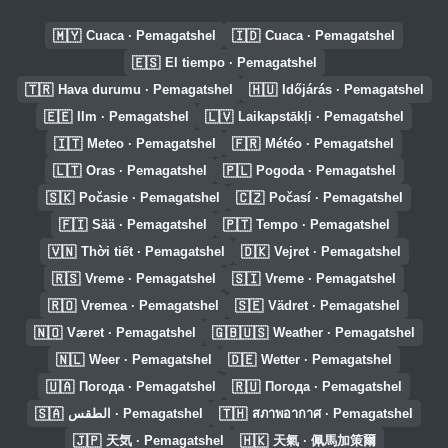
🇲🇾
🇮🇩
Cuaca · Pemagatshel
Cuaca · Pemagatshel
🇪🇸
El tiempo · Pemagatshel
🇹🇷
🇭🇺
Hava durumu · Pemagatshel
Időjárás · Pemagatshel
🇪🇪
🇱🇻
Ilm · Pemagatshel
Laikapstākļi · Pemagatshel
🇮🇹
🇫🇷
Meteo · Pemagatshel
Météo · Pemagatshel
🇱🇹
🇵🇱
Oras · Pemagatshel
Pogoda · Pemagatshel
🇸🇰
🇨🇿
Počasie · Pemagatshel
Počasí · Pemagatshel
🇫🇮
🇵🇹
Sää · Pemagatshel
Tempo · Pemagatshel
🇻🇳
🇩🇰
Thời tiết · Pemagatshel
Vejret · Pemagatshel
🇷🇸
🇸🇮
Vreme · Pemagatshel
Vreme · Pemagatshel
🇷🇴
🇸🇪
Vremea · Pemagatshel
Vädret · Pemagatshel
🇳🇴
🇬🇧🇺🇸
Været · Pemagatshel
Weather · Pemagatshel
🇳🇱
🇩🇪
Weer · Pemagatshel
Wetter · Pemagatshel
🇺🇦
🇷🇺
Погода · Pemagatshel
Погода · Pemagatshel
🇸🇦
🇹🇭
الطقس · Pemagatshel
สภาพอากาศ · Pemagatshel
🇯🇵
🇭🇰
天気 · Pemagatshel
天氣 · 佩馬加策爾