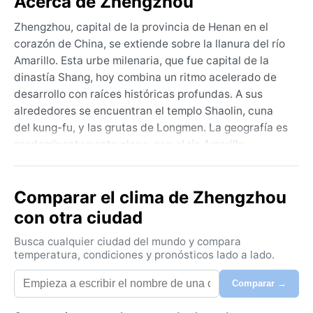
Acerca de Zhengzhou
Zhengzhou, capital de la provincia de Henan en el
corazón de China, se extiende sobre la llanura del río
Amarillo. Esta urbe milenaria, que fue capital de la
dinastía Shang, hoy combina un ritmo acelerado de
desarrollo con raíces históricas profundas. A sus
alrededores se encuentran el templo Shaolin, cuna
del kung-fu, y las grutas de Longmen. La geografía es
predominantemente plana, con el río Amarillo
serpenteando al norte, y la ciudad actúa como un
nudo ferroviario y de transporte clave del país. El
Comparar el clima de Zhengzhou
ambiente es vibrante, con modernos rascacielos
conviviendo junto a mercados tradicionales y amplias
con otra ciudad
avenidas arboladas.
Busca cualquier ciudad del mundo y compara
Bajo la clasificación Köppen Cwa (subtropical
temperatura, condiciones y pronósticos lado a lado.
húmedo con invierno seco), Zhengzhou presenta
Comparar →
veranos calurosos y húmedos, con temperaturas que
superan los 30 °C de junio a agosto. Las lluvias