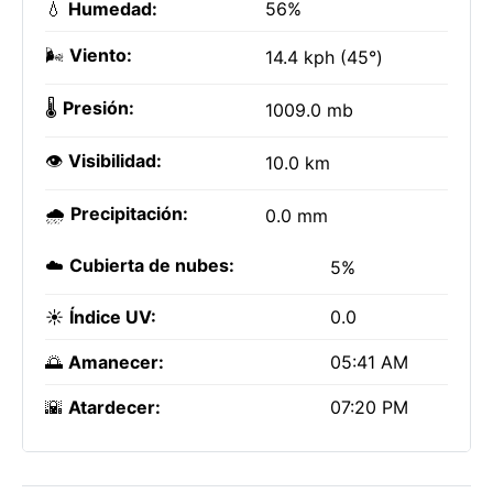
💧
Humedad:
56%
🌬️
Viento:
14.4 kph (45°)
🌡️
Presión:
1009.0 mb
👁️
Visibilidad:
10.0 km
🌧️
Precipitación:
0.0 mm
☁️
Cubierta de nubes:
5%
☀️
Índice UV:
0.0
🌅
Amanecer:
05:41 AM
🌇
Atardecer:
07:20 PM