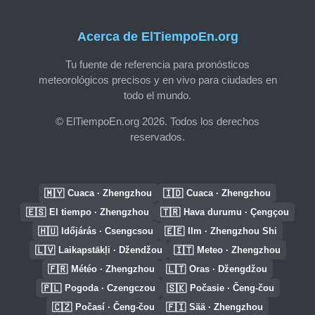
Acerca de ElTiempoEn.org
Tu fuente de referencia para pronósticos
meteorológicos precisos y en vivo para ciudades en
todo el mundo.
© ElTiempoEn.org 2026. Todos los derechos
reservados.
🇲🇾
🇮🇩
Cuaca · Zhengzhou
Cuaca · Zhengzhou
🇪🇸
🇹🇷
El tiempo · Zhengzhou
Hava durumu · Çengçou
🇭🇺
🇪🇪
Időjárás · Csengcsou
Ilm · Zhengzhou Shi
🇱🇻
🇮🇹
Laikapstākļi · Džendžou
Meteo · Zhengzhou
🇫🇷
🇱🇹
Météo · Zhengzhou
Oras · Džengdžou
🇵🇱
🇸🇰
Pogoda · Czengczou
Počasie · Čeng-čou
🇨🇿
🇫🇮
Počasí · Čeng-čou
Sää · Zhengzhou