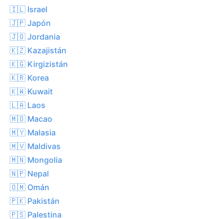
🇮🇱 Israel
🇯🇵 Japón
🇯🇴 Jordania
🇰🇿 Kazajistán
🇰🇬 Kirgizistán
🇰🇷 Korea
🇰🇼 Kuwait
🇱🇦 Laos
🇲🇴 Macao
🇲🇾 Malasia
🇲🇻 Maldivas
🇲🇳 Mongolia
🇳🇵 Nepal
🇴🇲 Omán
🇵🇰 Pakistán
🇵🇸 Palestina