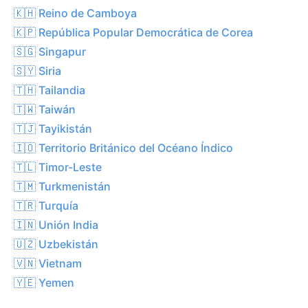
🇰🇭 Reino de Camboya
🇰🇵 República Popular Democrática de Corea
🇸🇬 Singapur
🇸🇾 Siria
🇹🇭 Tailandia
🇹🇼 Taiwán
🇹🇯 Tayikistán
🇮🇴 Territorio Británico del Océano Índico
🇹🇱 Timor-Leste
🇹🇲 Turkmenistán
🇹🇷 Turquía
🇮🇳 Unión India
🇺🇿 Uzbekistán
🇻🇳 Vietnam
🇾🇪 Yemen