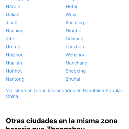
de polvo en primavera, procedentes del desierto de
Harbin
Hefei
Gobi, que ocasionalmente tiñen el cielo de tonos
Dalian
Wuxi
ocres. En general, el clima invita a recorrer la ciudad
sin extremos, salvo el calor estival.
Jinan
Kunming
Nanning
Ningbó
Zibo
Guiyang
Ürümqi
Lanzhou
Huizhou
Wenzhou
Huai'an
Nanchang
Hohhot
Shaoxing
Nantong
Zhuhai
Ver clima en todas las ciudades en República Popular
China
Otras ciudades en la misma zona