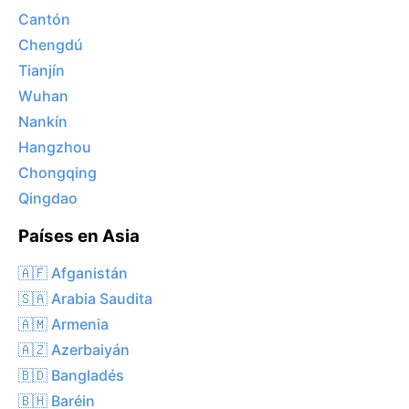
Cantón
Chengdú
Tianjín
Wuhan
Nankín
Hangzhou
Chongqing
Qingdao
Países en Asia
🇦🇫 Afganistán
🇸🇦 Arabia Saudita
🇦🇲 Armenia
🇦🇿 Azerbaiyán
🇧🇩 Bangladés
🇧🇭 Baréin