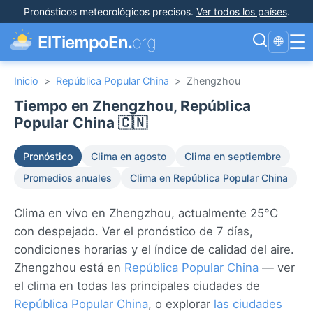
Pronósticos meteorológicos precisos
.
Ver todos los países
.
☰
ElTiempoEn.
org
🌐
Inicio
>
República Popular China
>
Zhengzhou
Tiempo en Zhengzhou, República
Popular China 🇨🇳
Pronóstico
Clima en agosto
Clima en septiembre
Promedios anuales
Clima en República Popular China
Clima en vivo en Zhengzhou, actualmente 25°C
con despejado. Ver el pronóstico de 7 días,
condiciones horarias y el índice de calidad del aire.
Zhengzhou está en
República Popular China
— ver
el clima en todas las principales ciudades de
República Popular China
, o explorar
las ciudades