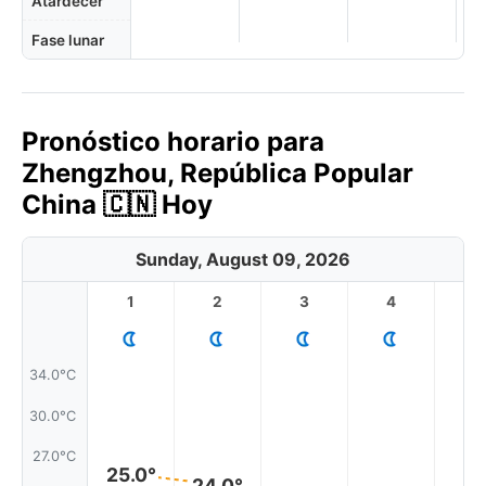
Atardecer
Fase lunar
Pronóstico horario para
Zhengzhou, República Popular
China 🇨🇳 Hoy
Sunday, August 09, 2026
1
2
3
4
5
34.0°C
30.0°C
27.0°C
25.0°
24.0°