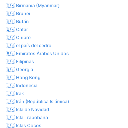
🇲🇲 Birmania (Myanmar)
🇧🇳 Brunéi
🇧🇹 Bután
🇶🇦 Catar
🇨🇾 Chipre
🇱🇧 el país del cedro
🇦🇪 Emiratos Árabes Unidos
🇵🇭 Filipinas
🇬🇪 Georgia
🇭🇰 Hong Kong
🇮🇩 Indonesia
🇮🇶 Irak
🇮🇷 Irán (República Islámica)
🇨🇽 Isla de Navidad
🇱🇰 Isla Trapobana
🇨🇨 Islas Cocos