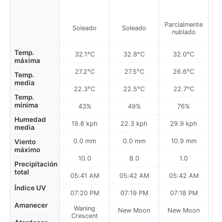
Parcialmente
Soleado
Soleado
nublado
m
Temp.
32.1°C
32.8°C
32.0°C
máxima
27.2°C
27.5°C
26.6°C
Temp.
media
22.3°C
22.5°C
22.7°C
Temp.
mínima
43%
49%
76%
Humedad
19.8 kph
22.3 kph
29.9 kph
media
0.0 mm
0.0 mm
10.9 mm
Viento
máximo
10.0
8.0
1.0
Precipitación
total
05:41 AM
05:42 AM
05:42 AM
0
Índice UV
07:20 PM
07:19 PM
07:18 PM
Amanecer
Waning
New Moon
New Moon
N
Crescent