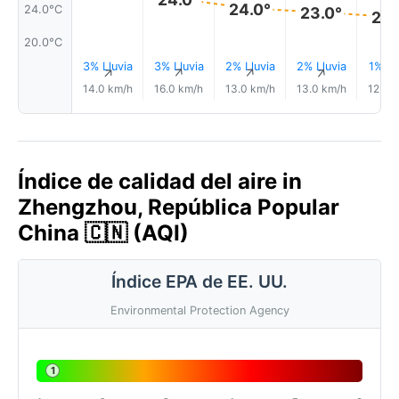
24.0°
24.0°C
23.0°
23.
20.0°C
3% Lluvia
3% Lluvia
2% Lluvia
2% Lluvia
1% Ll
↑
↑
↑
↑
14.0 km/h
16.0 km/h
13.0 km/h
13.0 km/h
12.0 
Índice de calidad del aire in
Zhengzhou, República Popular
China 🇨🇳 (AQI)
Índice EPA de EE. UU.
Environmental Protection Agency
1