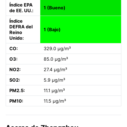
Índice EPA
1 (Bueno)
de EE. UU.:
Índice
DEFRA del
1 (Bajo)
Reino
Unido:
CO:
329.0 µg/m³
O3:
85.0 µg/m³
NO2:
27.4 µg/m³
SO2:
5.9 µg/m³
PM2.5:
11.1 µg/m³
PM10:
11.5 µg/m³