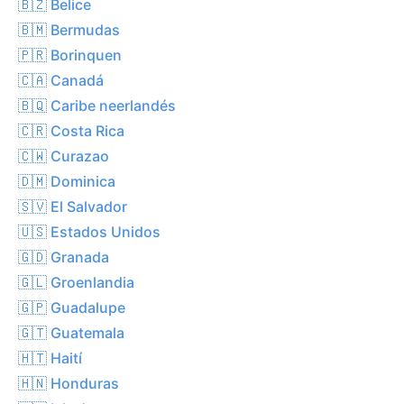
🇧🇿 Belice
🇧🇲 Bermudas
🇵🇷 Borinquen
🇨🇦 Canadá
🇧🇶 Caribe neerlandés
🇨🇷 Costa Rica
🇨🇼 Curazao
🇩🇲 Dominica
🇸🇻 El Salvador
🇺🇸 Estados Unidos
🇬🇩 Granada
🇬🇱 Groenlandia
🇬🇵 Guadalupe
🇬🇹 Guatemala
🇭🇹 Haití
🇭🇳 Honduras