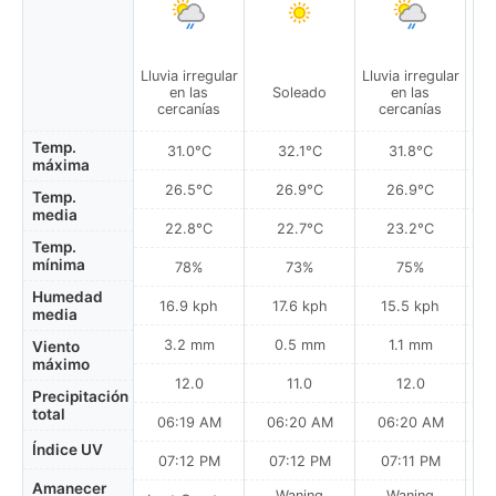
Lluvia irregular
Lluvia irregular
Llu
en las
Soleado
en las
cercanías
cercanías
Temp.
31.0°C
32.1°C
31.8°C
máxima
26.5°C
26.9°C
26.9°C
Temp.
media
22.8°C
22.7°C
23.2°C
Temp.
mínima
78%
73%
75%
Humedad
16.9 kph
17.6 kph
15.5 kph
media
3.2 mm
0.5 mm
1.1 mm
Viento
máximo
12.0
11.0
12.0
Precipitación
total
06:19 AM
06:20 AM
06:20 AM
0
Índice UV
07:12 PM
07:12 PM
07:11 PM
Amanecer
Waning
Waning