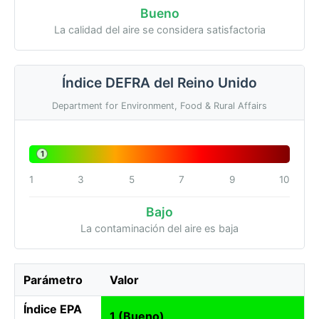
Bueno
La calidad del aire se considera satisfactoria
Índice DEFRA del Reino Unido
Department for Environment, Food & Rural Affairs
1
1
3
5
7
9
10
Bajo
La contaminación del aire es baja
Parámetro
Valor
Índice EPA
1 (Bueno)