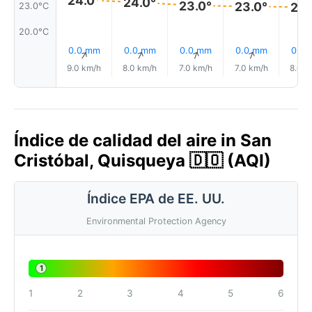
24.0°
24.0°
23.0°
23.0°
23.
23.0°C
20.0°C
0.0 mm
0.0 mm
0.0 mm
0.0 mm
0.0
↑
↑
↑
↑
9.0 km/h
8.0 km/h
7.0 km/h
7.0 km/h
8.0 k
Índice de calidad del aire in San
Cristóbal, Quisqueya 🇩🇴 (AQI)
Índice EPA de EE. UU.
Environmental Protection Agency
1
1
2
3
4
5
6