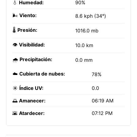
💧
Humedad:
90%
🌬️
Viento:
8.6 kph (34°)
🌡️
Presión:
1016.0 mb
👁️
Visibilidad:
10.0 km
🌧️
Precipitación:
0.0 mm
☁️
Cubierta de nubes:
78%
☀️
Índice UV:
0.0
🌅
Amanecer:
06:19 AM
🌇
Atardecer:
07:12 PM