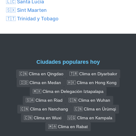
🇱🇨 Santa Lucía
🇸🇽 Sint Maarten
🇹🇹 Trinidad y Tobago
Ciudades populares hoy
🇨🇳 Clima en Qingdao
🇹🇷 Clima en Diyarbakır
🇮🇩 Clima en Medan
🇭🇰 Clima en Hong Kong
🇲🇽 Clima en Delegación Iztapalapa
🇸🇦 Clima en Riad
🇨🇳 Clima en Wuhan
🇨🇳 Clima en Nanchang
🇨🇳 Clima en Ürümqi
🇨🇳 Clima en Wuxi
🇺🇬 Clima en Kampala
🇲🇦 Clima en Rabat