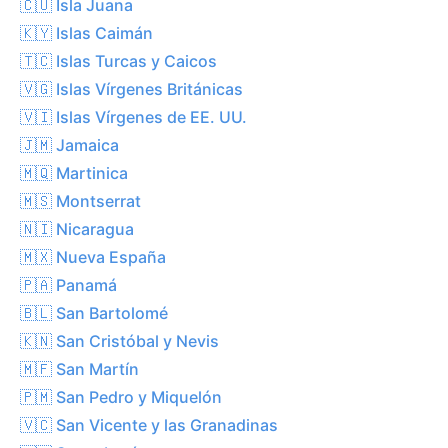
🇨🇺 Isla Juana
🇰🇾 Islas Caimán
🇹🇨 Islas Turcas y Caicos
🇻🇬 Islas Vírgenes Británicas
🇻🇮 Islas Vírgenes de EE. UU.
🇯🇲 Jamaica
🇲🇶 Martinica
🇲🇸 Montserrat
🇳🇮 Nicaragua
🇲🇽 Nueva España
🇵🇦 Panamá
🇧🇱 San Bartolomé
🇰🇳 San Cristóbal y Nevis
🇲🇫 San Martín
🇵🇲 San Pedro y Miquelón
🇻🇨 San Vicente y las Granadinas