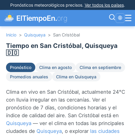
Pronósticos meteorológicos precisos
.
Ver todos los países
.
☰
ElTiempoEn.
org
🌐
Inicio
>
Quisqueya
>
San Cristóbal
Tiempo en San Cristóbal, Quisqueya
🇩🇴
Pronóstico
Clima en agosto
Clima en septiembre
Promedios anuales
Clima en Quisqueya
Clima en vivo en San Cristóbal, actualmente 24°C
con lluvia irregular en las cercanías. Ver el
pronóstico de 7 días, condiciones horarias y el
índice de calidad del aire. San Cristóbal está en
Quisqueya
— ver el clima en todas las principales
ciudades de
Quisqueya
, o explorar
las ciudades