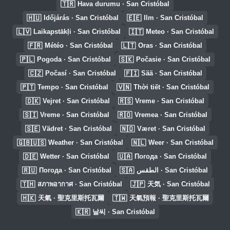
🇹🇷
Hava durumu · San Cristóbal
🇭🇺
🇪🇪
Időjárás · San Cristóbal
Ilm · San Cristóbal
🇱🇻
🇮🇹
Laikapstākļi · San Cristóbal
Meteo · San Cristóbal
🇫🇷
🇱🇹
Météo · San Cristóbal
Oras · San Cristóbal
🇵🇱
🇸🇰
Pogoda · San Cristóbal
Počasie · San Cristóbal
🇨🇿
🇫🇮
Počasí · San Cristóbal
Sää · San Cristóbal
🇵🇹
🇻🇳
Tempo · San Cristóbal
Thời tiết · San Cristóbal
🇩🇰
🇷🇸
Vejret · San Cristóbal
Vreme · San Cristóbal
🇸🇮
🇷🇴
Vreme · San Cristóbal
Vremea · San Cristóbal
🇸🇪
🇳🇴
Vädret · San Cristóbal
Været · San Cristóbal
🇬🇧🇺🇸
🇳🇱
Weather · San Cristóbal
Weer · San Cristóbal
🇩🇪
🇺🇦
Wetter · San Cristóbal
Погода · San Cristóbal
🇷🇺
🇸🇦
Погода · San Cristóbal
الطقس · San Cristóbal
🇹🇭
🇯🇵
สภาพอากาศ · San Cristóbal
天気 · San Cristóbal
🇭🇰
🇹🇼
天氣 · 聖克里斯托瓦爾
天氣預報 · 聖克里斯托瓦爾
🇰🇷
날씨 · San Cristóbal