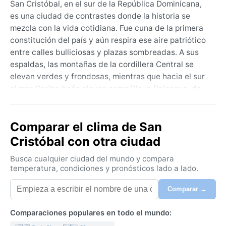
San Cristóbal, en el sur de la República Dominicana,
es una ciudad de contrastes donde la historia se
mezcla con la vida cotidiana. Fue cuna de la primera
constitución del país y aún respira ese aire patriótico
entre calles bulliciosas y plazas sombreadas. A sus
espaldas, las montañas de la cordillera Central se
elevan verdes y frondosas, mientras que hacia el sur
el mar Caribe baña playas como Playa Palenque, de
arena dorada y oleaje tranquilo. Es una urbe vibrante,
con mercados coloridos y un ritmo pausado que invita
Comparar el clima de San
a explorar cada rincón, desde el centro histórico
hasta los miradores que regalan vistas del litoral.
Cristóbal con otra ciudad
El clima de San Cristóbal es monzónico tropical,
Busca cualquier ciudad del mundo y compara
según la clasificación de Köppen, lo que significa
temperatura, condiciones y pronósticos lado a lado.
temperaturas cálidas durante todo el año —entre 25
Comparar →
y 30 grados centígrados— y una marcada estación
de lluvias de mayo a noviembre. La humedad es alta,
Comparaciones populares en todo el mundo:
especialmente al final de la tarde, y los aguaceros