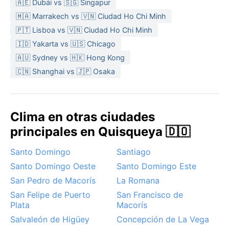
pueden ser torrenciales pero breves. En invierno, de
🇦🇪 Dubái vs 🇸🇬 Singapur
diciembre a abril, el sol predomina y las
🇲🇦 Marrakech vs 🇻🇳 Ciudad Ho Chi Minh
precipitaciones disminuyen, aunque el ambiente sigue
🇵🇹 Lisboa vs 🇻🇳 Ciudad Ho Chi Minh
siendo bochornoso. Para empacar, lo mejor es llevar
🇮🇩 Yakarta vs 🇺🇸 Chicago
ropa ligera de algodón, un impermeable o paraguas
🇦🇺 Sydney vs 🇭🇰 Hong Kong
plegable, y calzado fresco que aguante los
🇨🇳 Shanghai vs 🇯🇵 Osaka
chaparrones. Protector solar y repelente son
imprescindibles.
La mejor época para visitar San Cristóbal, desde el
Clima en otras ciudades
punto de vista meteorológico, es la temporada seca
entre diciembre y abril, cuando el cielo despejado
principales en Quisqueya 🇩🇴
permite disfrutar sin interrupciones. Sin embargo, hay
Santo Domingo
Santiago
que tener en cuenta que la ciudad se encuentra en
una zona propensa a tormentas tropicales y
Santo Domingo Oeste
Santo Domingo Este
huracanes entre junio y noviembre, especialmente
San Pedro de Macorís
La Romana
durante septiembre y octubre. Estos fenómenos
San Felipe de Puerto
San Francisco de
pueden alterar los planes, aunque no ocurren todos
Plata
Macorís
los años. Fuera de la amenaza ciclónica, el clima es
Salvaleón de Higüey
Concepción de La Vega
estable y agradable, con brisas que alivian el calor