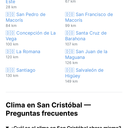
Este
67 km
28 km
🇩🇴 San Pedro de
🇩🇴 San Francisco de
Macorís
Macorís
84 km
99 km
🇩🇴 Concepción de La
🇩🇴 Santa Cruz de
Vega
Barahona
100 km
107 km
🇩🇴 La Romana
🇩🇴 San Juan de la
Maguana
120 km
126 km
🇩🇴 Santiago
🇩🇴 Salvaleón de
Higüey
130 km
149 km
Clima en San Cristóbal —
Preguntas frecuentes
¿Cuál es el clima en San Cristóbal ahora mismo?