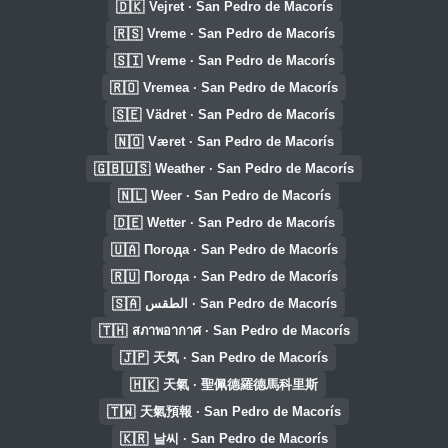
🇩🇰
Vejret · San Pedro de Macorís
🇷🇸
Vreme · San Pedro de Macorís
🇸🇮
Vreme · San Pedro de Macorís
🇷🇴
Vremea · San Pedro de Macorís
🇸🇪
Vädret · San Pedro de Macorís
🇳🇴
Været · San Pedro de Macorís
🇬🇧🇺🇸
Weather · San Pedro de Macorís
🇳🇱
Weer · San Pedro de Macorís
🇩🇪
Wetter · San Pedro de Macorís
🇺🇦
Погода · San Pedro de Macorís
🇷🇺
Погода · San Pedro de Macorís
🇸🇦
الطقس · San Pedro de Macorís
🇹🇭
สภาพอากาศ · San Pedro de Macorís
🇯🇵
天気 · San Pedro de Macorís
🇭🇰
天氣 · 聖佩德羅德馬科里斯
🇹🇼
天氣預報 · San Pedro de Macorís
🇰🇷
날씨 · San Pedro de Macorís