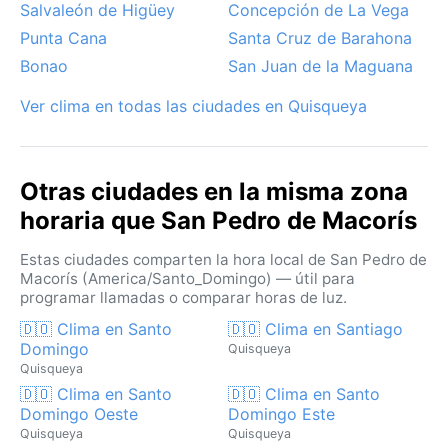
todo el año, sin cambios bruscos.
Salvaleón de Higüey
Concepción de La Vega
Punta Cana
Santa Cruz de Barahona
Bonao
San Juan de la Maguana
Ver clima en todas las ciudades en Quisqueya
Otras ciudades en la misma zona
horaria que San Pedro de Macorís
Estas ciudades comparten la hora local de San Pedro de
Macorís (America/Santo_Domingo) — útil para
programar llamadas o comparar horas de luz.
🇩🇴 Clima en Santo
🇩🇴 Clima en Santiago
Domingo
Quisqueya
Quisqueya
🇩🇴 Clima en Santo
🇩🇴 Clima en Santo
Domingo Oeste
Domingo Este
Quisqueya
Quisqueya