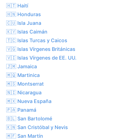
🇭🇹 Haití
🇭🇳 Honduras
🇨🇺 Isla Juana
🇰🇾 Islas Caimán
🇹🇨 Islas Turcas y Caicos
🇻🇬 Islas Vírgenes Británicas
🇻🇮 Islas Vírgenes de EE. UU.
🇯🇲 Jamaica
🇲🇶 Martinica
🇲🇸 Montserrat
🇳🇮 Nicaragua
🇲🇽 Nueva España
🇵🇦 Panamá
🇧🇱 San Bartolomé
🇰🇳 San Cristóbal y Nevis
🇲🇫 San Martín