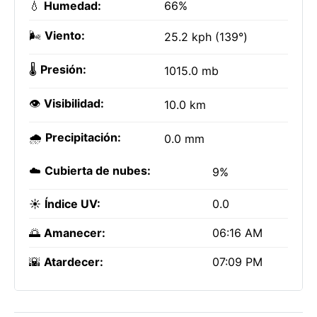
💧
Humedad:
66%
🌬️
Viento:
25.2 kph (139°)
🌡️
Presión:
1015.0 mb
👁️
Visibilidad:
10.0 km
🌧️
Precipitación:
0.0 mm
☁️
Cubierta de nubes:
9%
☀️
Índice UV:
0.0
🌅
Amanecer:
06:16 AM
🌇
Atardecer:
07:09 PM