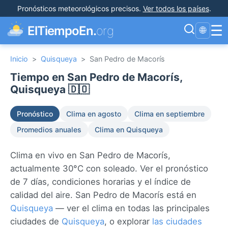
Pronósticos meteorológicos precisos
.
Ver todos los países
.
☰
ElTiempoEn.
org
🌐
Inicio
>
Quisqueya
>
San Pedro de Macorís
Tiempo en San Pedro de Macorís,
Quisqueya 🇩🇴
Pronóstico
Clima en agosto
Clima en septiembre
Promedios anuales
Clima en Quisqueya
Clima en vivo en San Pedro de Macorís,
actualmente 30°C con soleado. Ver el pronóstico
de 7 días, condiciones horarias y el índice de
calidad del aire. San Pedro de Macorís está en
Quisqueya
— ver el clima en todas las principales
ciudades de
Quisqueya
, o explorar
las ciudades