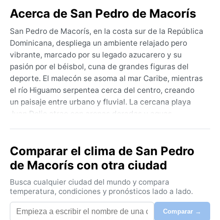
Acerca de San Pedro de Macorís
San Pedro de Macorís, en la costa sur de la República
Dominicana, despliega un ambiente relajado pero
vibrante, marcado por su legado azucarero y su
pasión por el béisbol, cuna de grandes figuras del
deporte. El malecón se asoma al mar Caribe, mientras
el río Higuamo serpentea cerca del centro, creando
un paisaje entre urbano y fluvial. La cercana playa
Juan Dolio atrae con arenas doradas y aguas
tranquilas, y el casco antiguo conserva edificios de la
época colonial que contrastan con el bullicio de los
Comparar el clima de San Pedro
mercados. Es una ciudad auténtica, alejada del
turismo masivo, donde la vida transcurre al ritmo del
de Macorís con otra ciudad
calor y la brisa costera.
Busca cualquier ciudad del mundo y compara
El clima, clasificado como tropical de sabana (Aw), se
temperatura, condiciones y pronósticos lado a lado.
caracteriza por temperaturas cálidas durante todo el
Comparar →
año, con máximas que rondan los 31 °C y mínimas