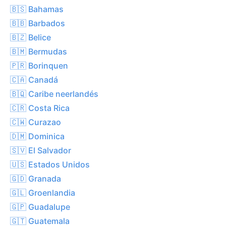
🇧🇸 Bahamas
🇧🇧 Barbados
🇧🇿 Belice
🇧🇲 Bermudas
🇵🇷 Borinquen
🇨🇦 Canadá
🇧🇶 Caribe neerlandés
🇨🇷 Costa Rica
🇨🇼 Curazao
🇩🇲 Dominica
🇸🇻 El Salvador
🇺🇸 Estados Unidos
🇬🇩 Granada
🇬🇱 Groenlandia
🇬🇵 Guadalupe
🇬🇹 Guatemala