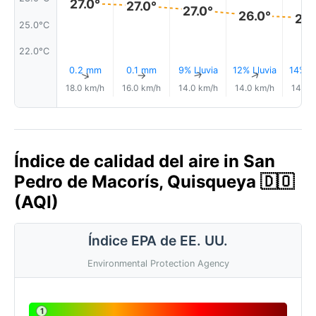
27.0°
27.0°
27.0°
26.0°
26.
25.0°C
22.0°C
0.2 mm
0.1 mm
9% Lluvia
12% Lluvia
14% Ll
↑
↑
↑
↑
18.0 km/h
16.0 km/h
14.0 km/h
14.0 km/h
14.0 
Índice de calidad del aire in San
Pedro de Macorís, Quisqueya 🇩🇴
(AQI)
Índice EPA de EE. UU.
Environmental Protection Agency
1