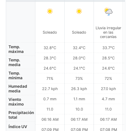
Lluvia irregular
Llu
Soleado
Soleado
en las
cercanías
Temp.
32.8°C
32.4°C
33.7°C
máxima
28.3°C
28.0°C
28.5°C
Temp.
media
24.6°C
24.1°C
24.6°C
Temp.
mínima
71%
73%
72%
Humedad
22.7 kph
26.3 kph
27.0 kph
media
0.7 mm
1.1 mm
4.7 mm
Viento
máximo
11.0
10.0
11.0
Precipitación
total
06:16 AM
06:17 AM
06:17 AM
Índice UV
07:09 PM
07:08 PM
07:08 PM