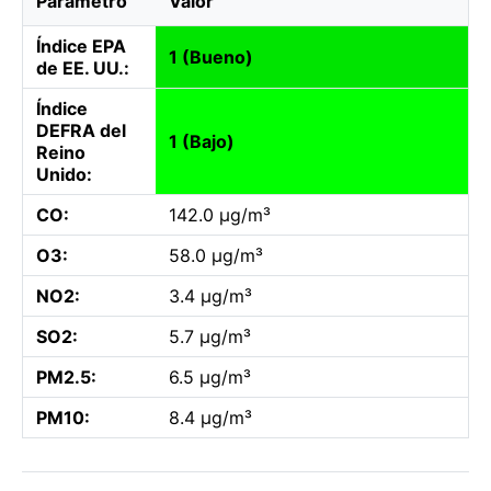
Parámetro
Valor
Índice EPA
1 (Bueno)
de EE. UU.:
Índice
DEFRA del
1 (Bajo)
Reino
Unido:
CO:
142.0 µg/m³
O3:
58.0 µg/m³
NO2:
3.4 µg/m³
SO2:
5.7 µg/m³
PM2.5:
6.5 µg/m³
PM10:
8.4 µg/m³