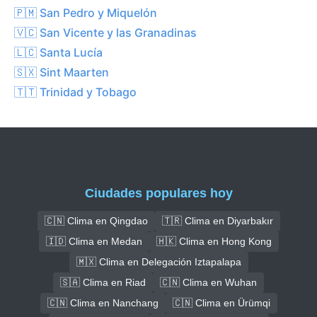
🇵🇲 San Pedro y Miquelón
🇻🇨 San Vicente y las Granadinas
🇱🇨 Santa Lucía
🇸🇽 Sint Maarten
🇹🇹 Trinidad y Tobago
Ciudades populares hoy
🇨🇳 Clima en Qingdao
🇹🇷 Clima en Diyarbakır
🇮🇩 Clima en Medan
🇭🇰 Clima en Hong Kong
🇲🇽 Clima en Delegación Iztapalapa
🇸🇦 Clima en Riad
🇨🇳 Clima en Wuhan
🇨🇳 Clima en Nanchang
🇨🇳 Clima en Ürümqi