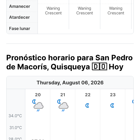
Amanecer
Waning
Waning
Waning
N
Crescent
Crescent
Crescent
Atardecer
Fase lunar
Pronóstico horario para San Pedro
de Macorís, Quisqueya 🇩🇴 Hoy
Thursday, August 06, 2026
20
21
22
23
34.0°C
31.0°C
28.0°C