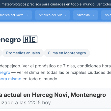
s meteorológicos precisos
para ciudades en todo el mundo
.
Ver todos
mérica del Norte
América del Sur
Antártida
Asi
▼
▼
▼
negro 🇲🇪
Promedios anuales
Clima en Montenegro
spejado. Ver el pronóstico de 7 días, condiciones horar
negro
— ver el clima en todas las principales ciudades d
ahora mismo
en todo el mundo.
a actual en Herceg Novi, Montenegro
izado a las 22:15 hoy