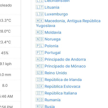
🇱🇮 Liechtenstein
oleado
Soleado
🇱🇹 Lituania
🇱🇺 Luxemburgo
33.3°C
33.1°C
🇲🇰 Macedonia, Antigua República
Yugoslava
28.0°C
27.7°C
🇲🇩 Moldavia
🇳🇴 Noruega
23.4°C
23.5°C
🇵🇱 Polonia
🇵🇹 Portugal
45%
41%
🇦🇩 Principado de Andorra
9.1 kph
16.6 kph
🇲🇨 Principado de Mónaco
🇬🇧 Reino Unido
0.0 mm
0.0 mm
🇮🇪 República de Irlanda
8.0
8.0
🇸🇰 República Eslovaca
🇮🇹 República Italiana
5:46 AM
05:47 AM
🇷🇴 Rumanía
🇷🇺 Rusia
7:56 PM
07:54 PM