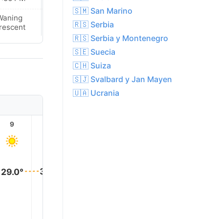
🇸🇲 San Marino
Waning
New Moon
🇷🇸 Serbia
rescent
🇷🇸 Serbia y Montenegro
🇸🇪 Suecia
🇨🇭 Suiza
🇸🇯 Svalbard y Jan Mayen
🇺🇦 Ucrania
9
10
11
12
13
14
30.0°
30.0°
29.0°
29.0°
29.0°
29.0°