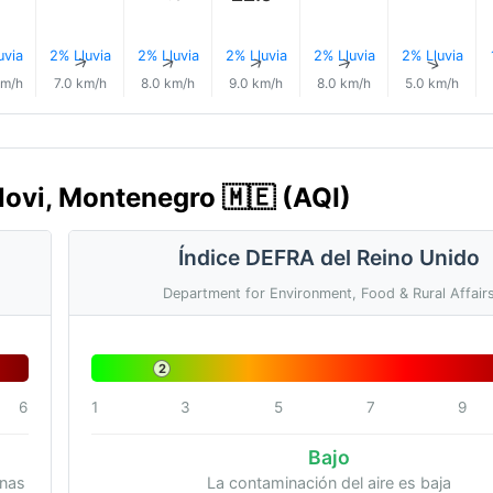
uvia
2% Lluvia
2% Lluvia
2% Lluvia
2% Lluvia
2% Lluvia
↑
↑
↑
↑
↑
↑
km/h
7.0 km/h
8.0 km/h
9.0 km/h
8.0 km/h
5.0 km/h
 Novi, Montenegro 🇲🇪 (AQI)
Índice DEFRA del Reino Unido
Department for Environment, Food & Rural Affair
2
6
1
3
5
7
9
Bajo
onas
La contaminación del aire es baja