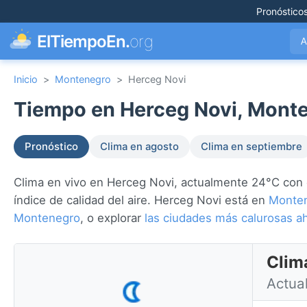
Pronóstico
ElTiempoEn.
org
A
Inicio
>
Montenegro
>
Herceg Novi
Tiempo en Herceg Novi, Monte
Pronóstico
Clima en agosto
Clima en septiembre
Clima en vivo en Herceg Novi, actualmente 24°C con de
índice de calidad del aire. Herceg Novi está en
Monte
Montenegro
, o explorar
las ciudades más calurosas 
Clim
Actual