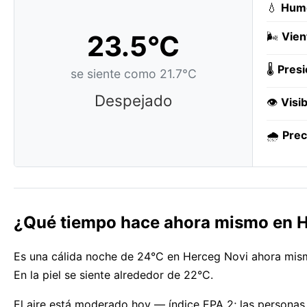
💧
Hum
23.5°C
🌬️
Vien
🌡️
Presi
se siente como 21.7°C
Despejado
👁️
Visib
🌧️
Prec
¿Qué tiempo hace ahora mismo en 
Es una cálida noche de 24°C en Herceg Novi ahora mismo
En la piel se siente alrededor de 22°C.
El aire está moderado hoy — índice EPA 2; las personas 