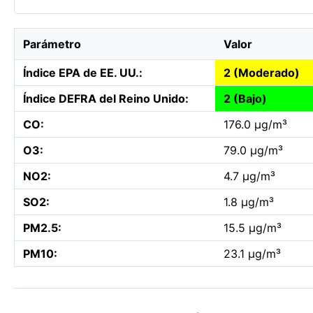
Parámetro
Valor
Índice EPA de EE. UU.:
2 (Moderado)
Índice DEFRA del Reino Unido:
2 (Bajo)
CO:
176.0 µg/m³
O3:
79.0 µg/m³
NO2:
4.7 µg/m³
SO2:
1.8 µg/m³
PM2.5:
15.5 µg/m³
PM10:
23.1 µg/m³