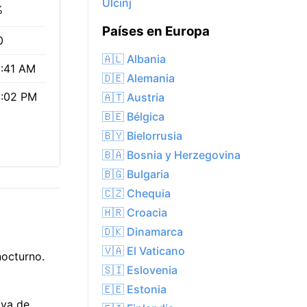
Ulcinj
%
Países en Europa
0
🇦🇱 Albania
:41 AM
🇩🇪 Alemania
:02 PM
🇦🇹 Austria
🇧🇪 Bélgica
🇧🇾 Bielorrusia
🇧🇦 Bosnia y Herzegovina
🇧🇬 Bulgaria
🇨🇿 Chequia
🇭🇷 Croacia
🇩🇰 Dinamarca
🇻🇦 El Vaticano
nocturno.
🇸🇮 Eslovenia
🇪🇪 Estonia
 va de