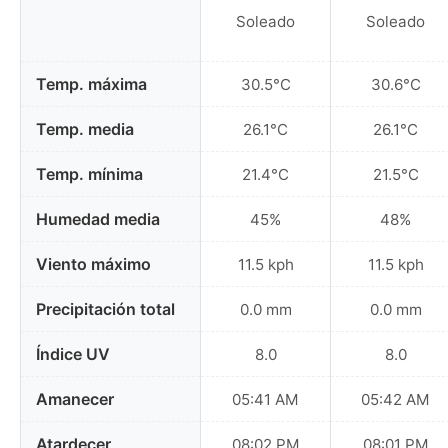
Soleado
Soleado
Temp. máxima
30.5°C
30.6°C
Temp. media
26.1°C
26.1°C
Temp. mínima
21.4°C
21.5°C
Humedad media
45%
48%
Viento máximo
11.5 kph
11.5 kph
Precipitación total
0.0 mm
0.0 mm
Índice UV
8.0
8.0
Amanecer
05:41 AM
05:42 AM
Atardecer
08:02 PM
08:01 PM