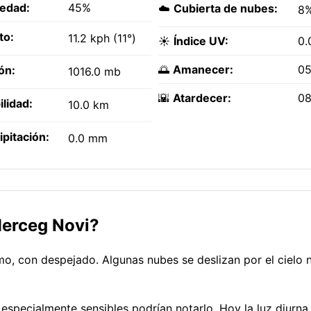
edad:
45%
☁️
Cubierta de nubes:
8
to:
11.2 kph (11°)
☀️
Índice UV:
0.
🌅
Amanecer:
05
ón:
1016.0 mb
🌇
Atardecer:
08
ilidad:
10.0 km
ipitación:
0.0 mm
Herceg Novi?
, con despejado. Algunas nubes se deslizan por el cielo 
especialmente sensibles podrían notarlo. Hoy la luz diurna