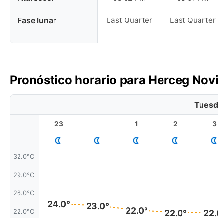
Fase lunar
Last Quarter
Last Quarter
Pronóstico horario para Herceg Nov
Tuesd
23
1
2
3
32.0°C
29.0°C
26.0°C
24.0°
23.0°
22.0°
22.0°
22.
22.0°C