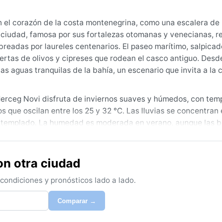
n el corazón de la costa montenegrina, como una escalera de 
 ciudad, famosa por sus fortalezas otomanas y venecianas, r
breadas por laureles centenarios. El paseo marítimo, salpica
ertas de olivos y cipreses que rodean el casco antiguo. Desde
 las aguas tranquilas de la bahía, un escenario que invita a la 
 Herceg Novi disfruta de inviernos suaves y húmedos, con tem
s que oscilan entre los 25 y 32 °C. Las lluvias se concentran 
o templado. La humedad es moderada en verano, aunque las br
 algodón en los meses estivales, un jersey para las noches, y c
no, bastan capas suaves y un abrigo ligero.
on otra ciudad
eteorológico, es entre mayo y principios de octubre. Julio y 
s playas de Igalo y las calas cercanas, mientras que septiembr
ondiciones y pronósticos lado a lado.
s extremos como huracanes, pero sí es posible que el vient
on frecuentes las nieblas matinales en la bahía durante el ot
Comparar →