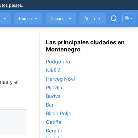
 los países
.
🌐
a
Europa
Oceanía
África
▾
▼
▼
▼
▼
Las principales ciudades en
Montenegro
Podgorica
Nikšić
Herceg Novi
ias y el
Pljevlja
e
Budva
Bar
Bijelo Polje
Cetiña
Berane