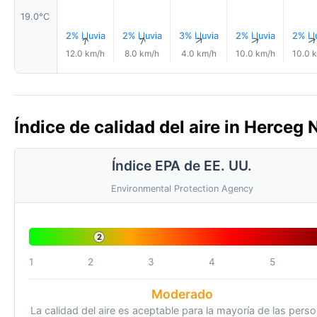
19.0°C
2% Lluvia
2% Lluvia
3% Lluvia
2% Lluvia
2% Ll
↑
↑
↑
↑
12.0 km/h
8.0 km/h
4.0 km/h
10.0 km/h
10.0 
Índice de calidad del aire in Herceg
Índice EPA de EE. UU.
Environmental Protection Agency
2
1
2
3
4
5
Moderado
La calidad del aire es aceptable para la mayoría de las pers