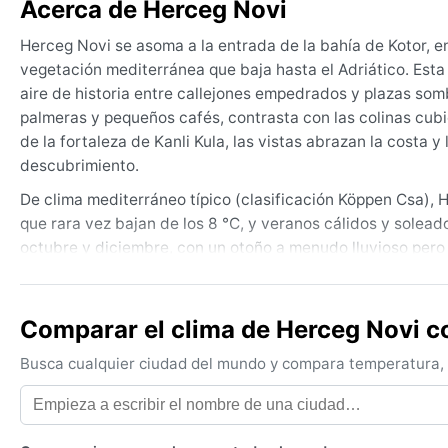
Acerca de Herceg Novi
Herceg Novi se asoma a la entrada de la bahía de Kotor, e
vegetación mediterránea que baja hasta el Adriático. Esta
aire de historia entre callejones empedrados y plazas som
palmeras y pequeños cafés, contrasta con las colinas cubi
de la fortaleza de Kanli Kula, las vistas abrazan la costa y
descubrimiento.
De clima mediterráneo típico (clasificación Köppen Csa),
que rara vez bajan de los 8 °C, y veranos cálidos y soleado
octubre y diciembre, con un otoño a menudo lluvioso per
mar la alivian. Para viajar, conviene llevar ropa ligera de
impermeable y paraguas en temporada de lluvias. En invier
Comparar el clima de Herceg Novi c
El mejor momento para visitarla, desde el punto de vista m
ofrecen el calor más estable, ideales para disfrutar de la
Busca cualquier ciudad del mundo y compara temperatura, c
perfecto para paseos sin aglomeraciones. No hay fenómeno
sople en invierno, bajando la sensación térmica. También s
ceden con el sol.