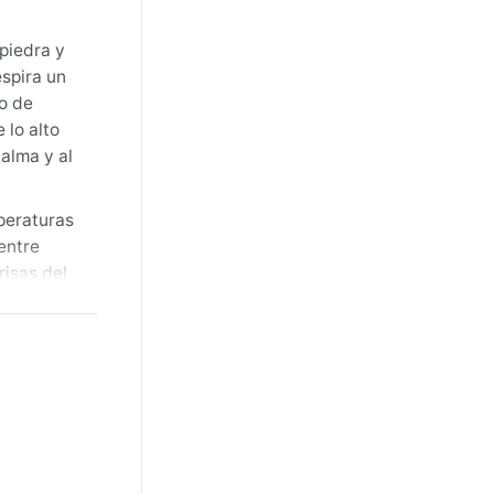
piedra y
espira un
do de
 lo alto
calma y al
peraturas
entre
isas del
haqueta
agosto
e es
o bora
oño, que