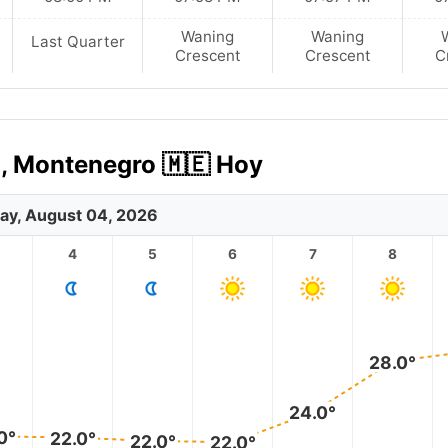
Waning
Waning
Last Quarter
Crescent
Crescent
C
i, Montenegro 🇲🇪 Hoy
ay, August 04, 2026
4
5
6
7
8
28.0°
24.0°
0°
22.0°
22.0°
22.0°