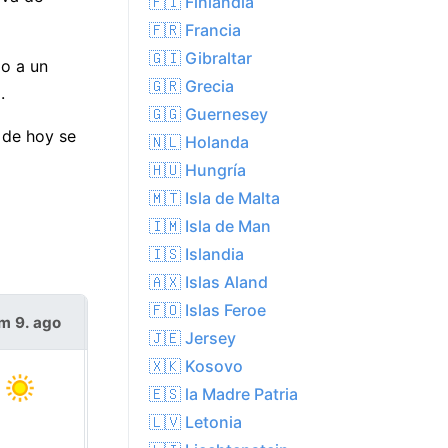
🇫🇮 Finlandia
🇫🇷 Francia
🇬🇮 Gibraltar
do a un
🇬🇷 Grecia
.
🇬🇬 Guernesey
 de hoy se
🇳🇱 Holanda
🇭🇺 Hungría
🇲🇹 Isla de Malta
🇮🇲 Isla de Man
🇮🇸 Islandia
🇦🇽 Islas Aland
🇫🇴 Islas Feroe
m 9. ago
lun 10. ago
🇯🇪 Jersey
🇽🇰 Kosovo
🇪🇸 la Madre Patria
🇱🇻 Letonia