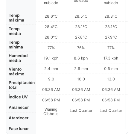
Soleado
nublado
nublado
Temp.
28.6°C
28.5°C
28.3°C
máxima
28.4°C
28.1°C
28.1°C
Temp.
media
28.0°C
27.8°C
27.9°C
Temp.
mínima
77%
76%
77%
Humedad
19.1 kph
8.6 kph
17.3 kph
media
2.4 mm
2.6 mm
0.5 mm
Viento
máximo
9.0
10.0
13.0
Precipitación
total
06:36 AM
06:36 AM
06:36 AM
0
Índice UV
06:58 PM
06:58 PM
06:58 PM
Amanecer
Waning
Last Quarter
Last Quarter
La
Gibbous
Atardecer
Fase lunar