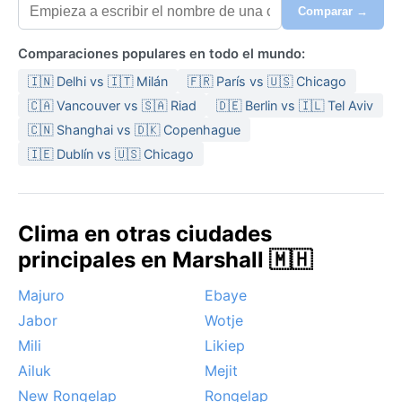
Comparar →
Comparaciones populares en todo el mundo:
🇮🇳 Delhi vs 🇮🇹 Milán
🇫🇷 París vs 🇺🇸 Chicago
🇨🇦 Vancouver vs 🇸🇦 Riad
🇩🇪 Berlin vs 🇮🇱 Tel Aviv
🇨🇳 Shanghai vs 🇩🇰 Copenhague
🇮🇪 Dublín vs 🇺🇸 Chicago
Clima en otras ciudades
principales en Marshall 🇲🇭
Majuro
Ebaye
Jabor
Wotje
Mili
Likiep
Ailuk
Mejit
New Rongelap
Rongelap