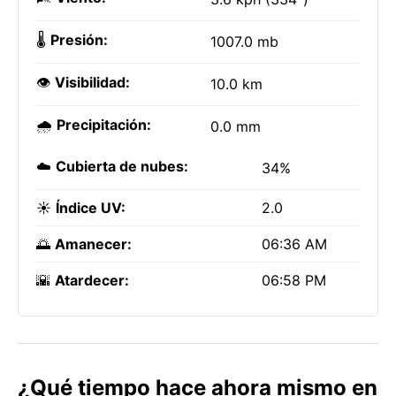
🌡️
Presión:
1007.0 mb
👁️
Visibilidad:
10.0 km
🌧️
Precipitación:
0.0 mm
☁️
Cubierta de nubes:
34%
☀️
Índice UV:
2.0
🌅
Amanecer:
06:36 AM
🌇
Atardecer:
06:58 PM
¿Qué tiempo hace ahora mismo en