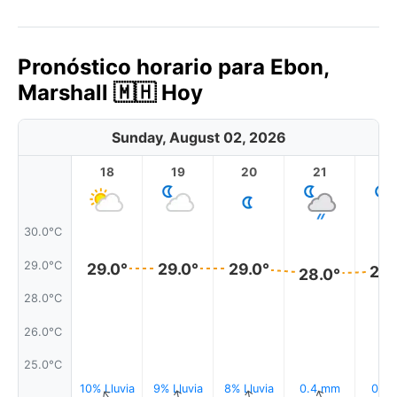
Pronóstico horario para Ebon,
Marshall 🇲🇭 Hoy
Sunday, August 02, 2026
18
19
20
21
2
30.0°C
29.0°C
29.0°
29.0°
29.0°
28.
28.0°
28.0°C
26.0°C
25.0°C
10% Lluvia
9% Lluvia
8% Lluvia
0.4 mm
0.1 
↑
↑
↑
↑