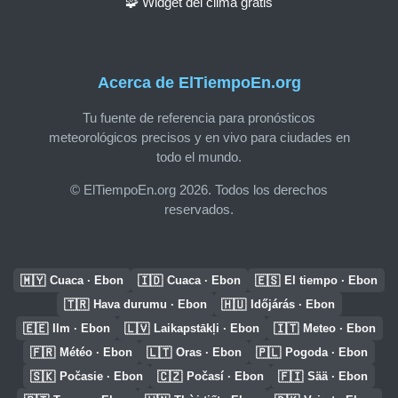
🧩 Widget del clima gratis
Acerca de ElTiempoEn.org
Tu fuente de referencia para pronósticos
meteorológicos precisos y en vivo para ciudades en
todo el mundo.
© ElTiempoEn.org 2026. Todos los derechos
reservados.
🇲🇾
🇮🇩
🇪🇸
Cuaca · Ebon
Cuaca · Ebon
El tiempo · Ebon
🇹🇷
🇭🇺
Hava durumu · Ebon
Időjárás · Ebon
🇪🇪
🇱🇻
🇮🇹
Ilm · Ebon
Laikapstākļi · Ebon
Meteo · Ebon
🇫🇷
🇱🇹
🇵🇱
Météo · Ebon
Oras · Ebon
Pogoda · Ebon
🇸🇰
🇨🇿
🇫🇮
Počasie · Ebon
Počasí · Ebon
Sää · Ebon