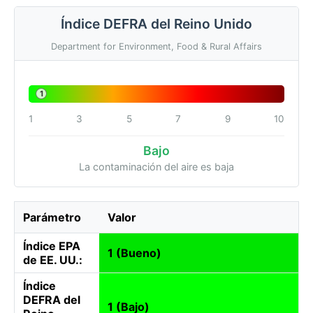
Índice DEFRA del Reino Unido
Department for Environment, Food & Rural Affairs
1
1
3
5
7
9
10
Bajo
La contaminación del aire es baja
Parámetro
Valor
Índice EPA
1 (Bueno)
de EE. UU.:
Índice
DEFRA del
1 (Bajo)