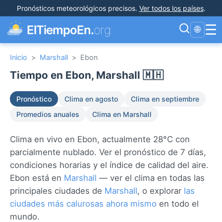
Pronósticos meteorológicos precisos
.
Ver todos los países
.
☰
ElTiempoEn.
org
🌐
Inicio
>
Marshall
>
Ebon
Tiempo en Ebon, Marshall 🇲🇭
Pronóstico
Clima en agosto
Clima en septiembre
Promedios anuales
Clima en Marshall
Clima en vivo en Ebon, actualmente 28°C con
parcialmente nublado. Ver el pronóstico de 7 días,
condiciones horarias y el índice de calidad del aire.
Ebon está en
Marshall
— ver el clima en todas las
principales ciudades de
Marshall
, o explorar
las
ciudades más calurosas ahora mismo
en todo el
mundo.