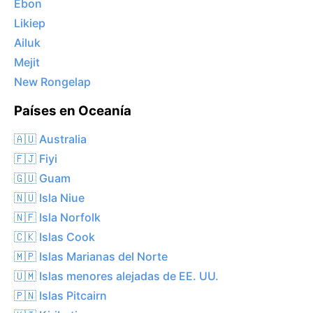
Ebon
Likiep
Ailuk
Mejit
New Rongelap
Países en Oceanía
🇦🇺 Australia
🇫🇯 Fiyi
🇬🇺 Guam
🇳🇺 Isla Niue
🇳🇫 Isla Norfolk
🇨🇰 Islas Cook
🇲🇵 Islas Marianas del Norte
🇺🇲 Islas menores alejadas de EE. UU.
🇵🇳 Islas Pitcairn