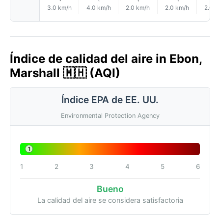
3.0 km/h
4.0 km/h
2.0 km/h
2.0 km/h
2.0 k
Índice de calidad del aire in Ebon,
Marshall 🇲🇭 (AQI)
Índice EPA de EE. UU.
Environmental Protection Agency
1
1
2
3
4
5
6
Bueno
La calidad del aire se considera satisfactoria