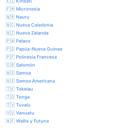
🇰🇮 Kiribati
🇫🇲 Micronesia
🇳🇷 Nauru
🇳🇨 Nueva Caledonia
🇳🇿 Nueva Zelanda
🇵🇼 Palaos
🇵🇬 Papúa-Nueva Guinea
🇵🇫 Polinesia Francesa
🇸🇧 Salomón
🇼🇸 Samoa
🇦🇸 Samoa Americana
🇹🇰 Tokelau
🇹🇴 Tonga
🇹🇻 Tuvalu
🇻🇺 Vanuatu
🇼🇫 Wallis y Futuna