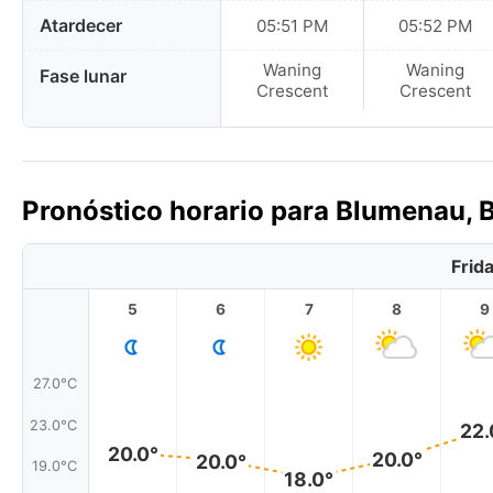
Atardecer
05:51 PM
05:52 PM
Waning
Waning
Fase lunar
Crescent
Crescent
Pronóstico horario para Blumenau, B
Frid
5
6
7
8
9
27.0°C
23.0°C
22.
20.0°
20.0°
20.0°
19.0°C
18.0°