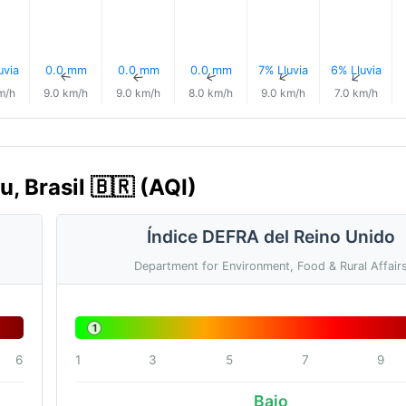
uvia
0.0 mm
0.0 mm
0.0 mm
7% Lluvia
6% Lluvia
↑
↑
↑
↑
↑
↑
m/h
9.0 km/h
9.0 km/h
8.0 km/h
9.0 km/h
7.0 km/h
u, Brasil 🇧🇷 (AQI)
Índice DEFRA del Reino Unido
Department for Environment, Food & Rural Affair
1
6
1
3
5
7
9
Bajo