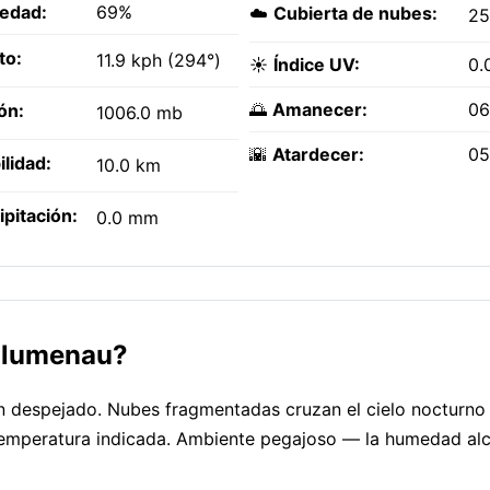
edad:
69%
☁️
Cubierta de nubes:
2
to:
11.9 kph (294°)
☀️
Índice UV:
0.
🌅
Amanecer:
06
ón:
1006.0 mb
🌇
Atardecer:
05
ilidad:
10.0 km
ipitación:
0.0 mm
Blumenau?
 despejado. Nubes fragmentadas cruzan el cielo nocturno
 temperatura indicada. Ambiente pegajoso — la humedad alc