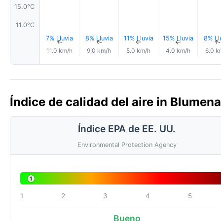
15.0°C
11.0°C
7% Lluvia
8% Lluvia
11% Lluvia
15% Lluvia
8% Ll
↑
↑
↑
↑
11.0 km/h
9.0 km/h
5.0 km/h
4.0 km/h
6.0 k
Índice de calidad del aire in Blumena
Índice EPA de EE. UU.
Environmental Protection Agency
1
1
2
3
4
5
Bueno