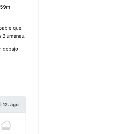
h 59m
bable que
a Blumenau.
r debajo
é 12. ago
jue 13. ago