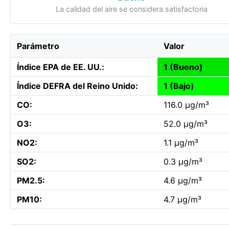
La calidad del aire se considera satisfactoria
Parámetro
Valor
Índice EPA de EE. UU.:
1 (Bueno)
Índice DEFRA del Reino Unido:
1 (Bajo)
CO:
116.0 µg/m³
O3:
52.0 µg/m³
NO2:
1.1 µg/m³
SO2:
0.3 µg/m³
PM2.5:
4.6 µg/m³
PM10:
4.7 µg/m³