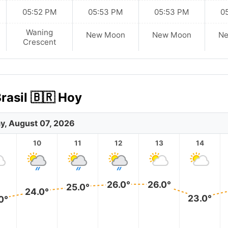
05:52 PM
05:53 PM
05:53 PM
0
Waning
New Moon
New Moon
N
Crescent
rasil 🇧🇷 Hoy
ay, August 07, 2026
10
11
12
13
14
26.0°
26.0°
25.0°
24.0°
23.0°
0°