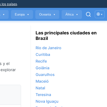
 los países
.
🌐
a
Europa
Oceanía
África
▾
▼
▼
▼
▼
Las principales ciudades en
Brazil
Río de Janeiro
Curitiba
Recife
 y el
Goiânia
 explorar
Guarulhos
Maceió
Natal
Teresina
Nova Iguaçu