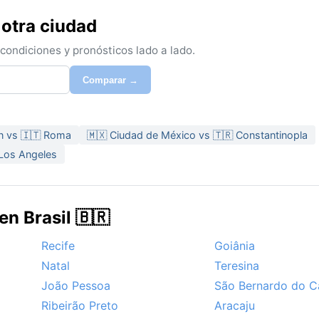
otra ciudad
ondiciones y pronósticos lado a lado.
Comparar →
in vs 🇮🇹 Roma
🇲🇽 Ciudad de México vs 🇹🇷 Constantinopla
 Los Angeles
en Brasil 🇧🇷
Recife
Goiânia
Natal
Teresina
João Pessoa
São Bernardo do 
Ribeirão Preto
Aracaju