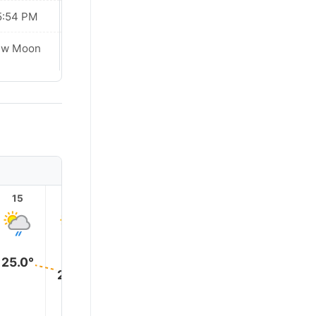
5:54 PM
05:54 PM
ew Moon
New Moon
15
16
17
18
19
20
25.0°
23.0°
19.0°