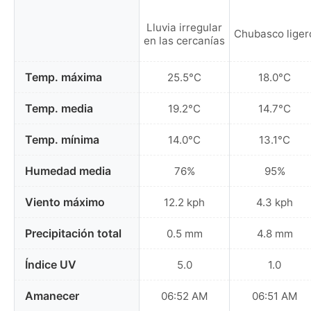
Lluvia irregular
Chubasco liger
en las cercanías
Temp. máxima
25.5°C
18.0°C
Temp. media
19.2°C
14.7°C
Temp. mínima
14.0°C
13.1°C
Humedad media
76%
95%
Viento máximo
12.2 kph
4.3 kph
Precipitación total
0.5 mm
4.8 mm
Índice UV
5.0
1.0
Amanecer
06:52 AM
06:51 AM