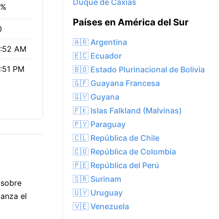
Duque de Caxias
5%
Países en América del Sur
0
🇦🇷 Argentina
:52 AM
🇪🇨 Ecuador
:51 PM
🇧🇴 Estado Plurinacional de Bolivia
🇬🇫 Guayana Francesa
🇬🇾 Guyana
🇫🇰 Islas Falkland (Malvinas)
🇵🇾 Paraguay
🇨🇱 República de Chile
🇨🇴 República de Colombia
🇵🇪 República del Perú
🇸🇷 Surinam
 sobre
🇺🇾 Uruguay
anza el
🇻🇪 Venezuela