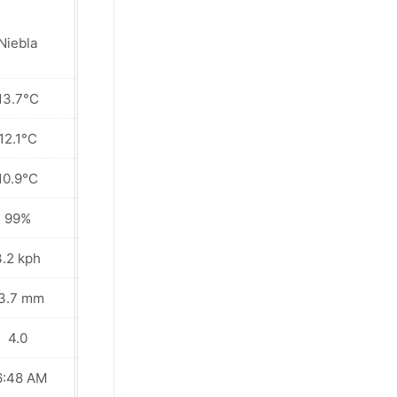
Niebla
Niebla
13.7°C
17.1°C
12.1°C
14.4°C
10.9°C
11.6°C
99%
98%
3.2 kph
3.6 kph
3.7 mm
15.2 mm
4.0
5.0
6:48 AM
06:47 AM