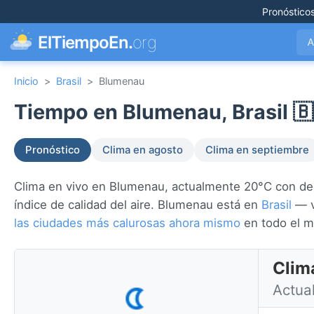
Pronóstico
ElTiempoEn.
org
A
Inicio
>
Brasil
>
Blumenau
Tiempo en Blumenau, Brasil 🇧
Pronóstico
Clima en agosto
Clima en septiembre
Clima en vivo en Blumenau, actualmente 20°C con desp
índice de calidad del aire. Blumenau está en
Brasil
— v
las ciudades más calurosas ahora mismo
en todo el 
Clim
Actua