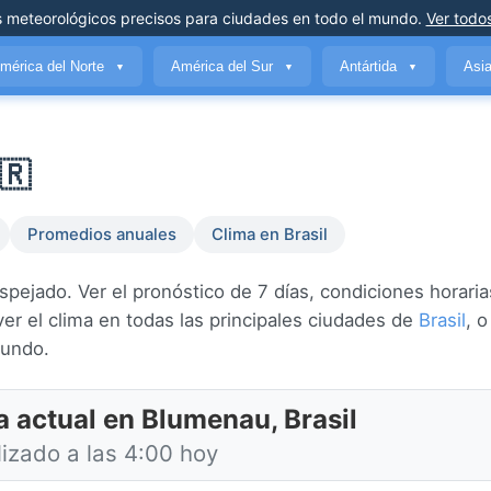
s meteorológicos precisos
para ciudades en todo el mundo
.
Ver todos
mérica del Norte
América del Sur
Antártida
Asi
▼
▼
▼
🇷
Promedios anuales
Clima en Brasil
ejado. Ver el pronóstico de 7 días, condiciones horarias
er el clima en todas las principales ciudades de
Brasil
, o
mundo.
a actual en Blumenau, Brasil
lizado a las 4:00 hoy