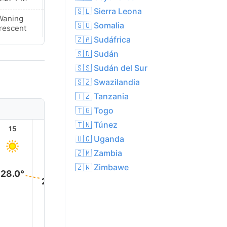
🇸🇱 Sierra Leona
Waning
Waning
🇸🇴 Somalia
rescent
Crescent
🇿🇦 Sudáfrica
🇸🇩 Sudán
🇸🇸 Sudán del Sur
🇸🇿 Swazilandia
🇹🇿 Tanzania
🇹🇬 Togo
🇹🇳 Túnez
15
16
17
18
19
20
🇺🇬 Uganda
🇿🇲 Zambia
🇿🇼 Zimbawe
28.0°
26.0°
23.0°
20.0°
19.0°
18.0°