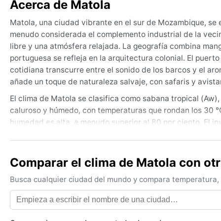
Acerca de Matola
Matola, una ciudad vibrante en el sur de Mozambique, se ex
menudo considerada el complemento industrial de la vecin
libre y una atmósfera relajada. La geografía combina mangl
portuguesa se refleja en la arquitectura colonial. El puer
cotidiana transcurre entre el sonido de los barcos y el a
añade un toque de naturaleza salvaje, con safaris y avis
El clima de Matola se clasifica como sabana tropical (Aw)
caluroso y húmedo, con temperaturas que rondan los 30 °C 
humedad es alta, a menudo superior al 80 por ciento. El 
agradables de 25 °C y noches frescas de 15 °C. Las preci
mensuales en enero. Para empacar, conviene llevar ropa li
para las tardes invernales.
Comparar el clima de Matola con ot
La mejor época para visitar Matola meteorológicamente es 
Busca cualquier ciudad del mundo y compara temperatura, c
más seco y las temperaturas son suaves, ideales para expl
tropicales que ocasionalmente afectan la región desde el 
fuertes y lluvias intensas. También son comunes las torm