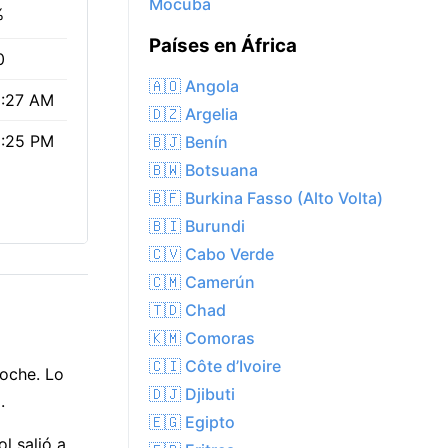
Mocuba
%
Países en África
0
🇦🇴 Angola
:27 AM
🇩🇿 Argelia
:25 PM
🇧🇯 Benín
🇧🇼 Botsuana
🇧🇫 Burkina Fasso (Alto Volta)
🇧🇮 Burundi
🇨🇻 Cabo Verde
🇨🇲 Camerún
🇹🇩 Chad
🇰🇲 Comoras
🇨🇮 Côte d’Ivoire
noche. Lo
🇩🇯 Djibuti
.
🇪🇬 Egipto
ol salió a