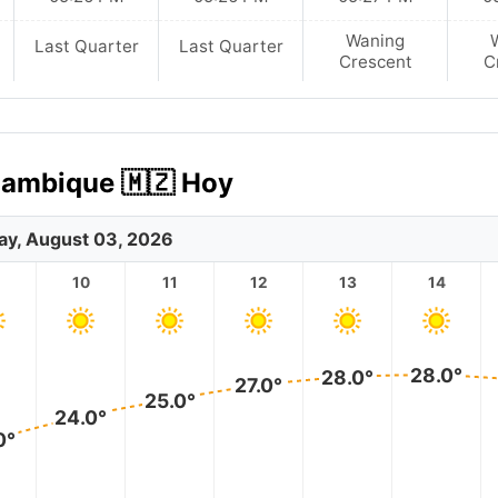
Waning
Last Quarter
Last Quarter
Crescent
C
zambique 🇲🇿 Hoy
y, August 03, 2026
10
11
12
13
14
28.0°
28.0°
27.0°
25.0°
24.0°
0°