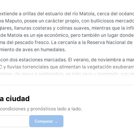
tiende a orillas del estuario del río Matola, cerca del océano
a Maputo, posee un carácter propio, con bulliciosos mercados
ares, llanuras costeras y colinas suaves, mientras que la inf
to de Matola es un eje económico, pero también un lugar donde
roma del pescado fresco. La cercanía a la Reserva Nacional d
tamiento de aves en humedales.
, con dos estaciones marcadas. El verano, de noviembre a mar
y lluvias torrenciales que alimentan la vegetación exuberan
invierno, de mayo a septiembre, es más seco y templado, con 
pitaciones se concentran en verano, superando los 200 milíme
gera y transpirable, un impermeable o paraguas, y una chaque
ra ciudad
durante el invierno austral, de mayo a septiembre, cuando el
ondiciones y pronósticos lado a lado.
orar la ciudad y sus alrededores. Un fenómeno notable son l
océano Índico, principalmente a principios del verano, trayen
Comparar →
entas eléctricas vespertinas en verano, que refrescan brevem