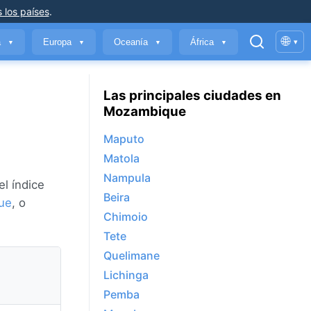
 los países
.
🌐
a
Europa
Oceanía
África
▾
▼
▼
▼
▼
Las principales ciudades en
Mozambique
Maputo
Matola
Nampula
el índice
Beira
ue
, o
Chimoio
Tete
Quelimane
Lichinga
Pemba