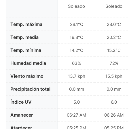
Soleado
Soleado
Temp. máxima
28.1°C
28.0°C
Temp. media
19.8°C
20.2°C
Temp. mínima
14.2°C
15.2°C
Humedad media
63%
72%
Viento máximo
13.7 kph
15.5 kph
Precipitación total
0.0 mm
0.0 mm
Índice UV
5.0
6.0
Amanecer
06:27 AM
06:26 AM
Atardecer
05:25 PM
05:25 PM