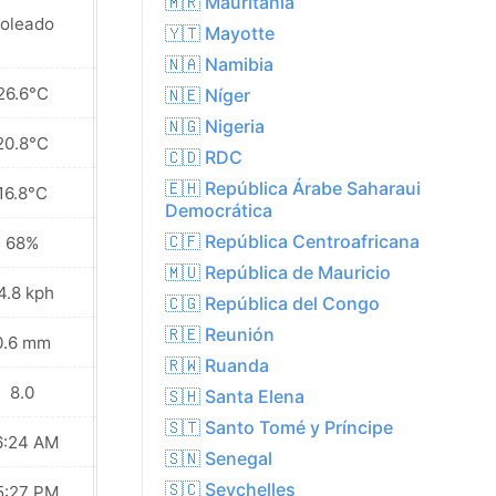
🇲🇷 Mauritania
oleado
Soleado
🇾🇹 Mayotte
🇳🇦 Namibia
26.6°C
31.0°C
🇳🇪 Níger
🇳🇬 Nigeria
20.8°C
22.1°C
🇨🇩 RDC
🇪🇭 República Árabe Saharaui
16.8°C
15.1°C
Democrática
🇨🇫 República Centroafricana
68%
51%
🇲🇺 República de Mauricio
4.8 kph
19.1 kph
🇨🇬 República del Congo
🇷🇪 Reunión
0.6 mm
0.0 mm
🇷🇼 Ruanda
8.0
9.0
🇸🇭 Santa Elena
🇸🇹 Santo Tomé y Príncipe
6:24 AM
06:23 AM
🇸🇳 Senegal
🇸🇨 Seychelles
5:27 PM
05:27 PM