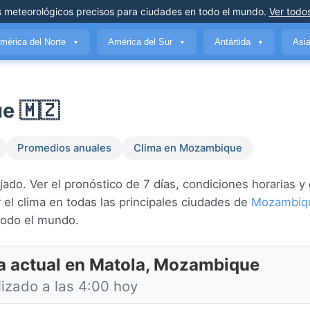
s meteorológicos precisos
para ciudades en todo el mundo
.
Ver todos
mérica del Norte
América del Sur
Antártida
Asi
▼
▼
▼
e 🇲🇿
Promedios anuales
Clima en Mozambique
do. Ver el pronóstico de 7 días, condiciones horarias y 
el clima en todas las principales ciudades de
Mozambiq
odo el mundo.
a actual en Matola, Mozambique
lizado a las 4:00 hoy