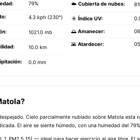
edad:
79%
☁️
Cubierta de nubes:
8
to:
4.3 kph (230°)
☀️
Índice UV:
0.
🌅
Amanecer:
06
ón:
1021.0 mb
🌇
Atardecer:
05
ilidad:
10.0 km
ipitación:
0.0 mm
Matola?
despejado. Cielo parcialmente nublado sobre Matola esta 
ndicada. El aire se siente húmedo, con una humedad del 79%
1, PM2.5 15) — ideal para hacer ejercicio al aire libre. El s