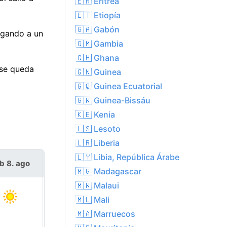
🇪🇷 Eritrea
🇪🇹 Etiopía
🇬🇦 Gabón
egando a un
🇬🇲 Gambia
🇬🇭 Ghana
 se queda
🇬🇳 Guinea
🇬🇶 Guinea Ecuatorial
🇬🇼 Guinea-Bissáu
🇰🇪 Kenia
🇱🇸 Lesoto
🇱🇷 Liberia
🇱🇾 Libia, República Árabe
b 8. ago
dom 9. ago
🇲🇬 Madagascar
🇲🇼 Malaui
🇲🇱 Mali
🇲🇦 Marruecos