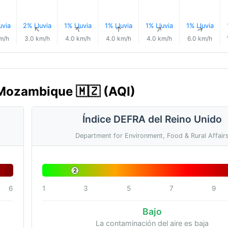
uvia
2% Lluvia
1% Lluvia
1% Lluvia
1% Lluvia
1% Lluvia
↑
↑
↑
↑
↑
↑
m/h
3.0 km/h
4.0 km/h
4.0 km/h
4.0 km/h
6.0 km/h
, Mozambique 🇲🇿 (AQI)
Índice DEFRA del Reino Unido
Department for Environment, Food & Rural Affair
2
6
1
3
5
7
9
Bajo
La contaminación del aire es baja