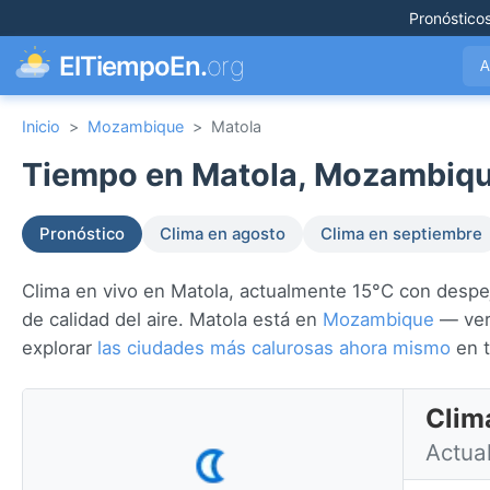
Pronóstico
ElTiempoEn.
org
A
Inicio
>
Mozambique
>
Matola
Tiempo en Matola, Mozambiqu
Pronóstico
Clima en agosto
Clima en septiembre
Clima en vivo en Matola, actualmente 15°C con despeja
de calidad del aire. Matola está en
Mozambique
— ver 
explorar
las ciudades más calurosas ahora mismo
en t
Clim
Actua