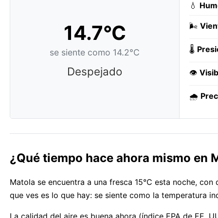
💧
Hum
14.7°C
🌬️
Vien
🌡️
Presi
se siente como 14.2°C
Despejado
👁️
Visib
🌧️
Prec
¿Qué tiempo hace ahora mismo en 
Matola se encuentra a una fresca 15°C esta noche, con 
que ves es lo que hay: se siente como la temperatura i
La calidad del aire es buena ahora (índice EPA de EE. UU. 