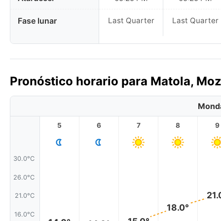
Fase lunar
Last Quarter
Last Quarter
Pronóstico horario para Matola, Mo
Monda
5
6
7
8
9
30.0°C
26.0°C
21.
21.0°C
18.0°
16.0°C
15.0°