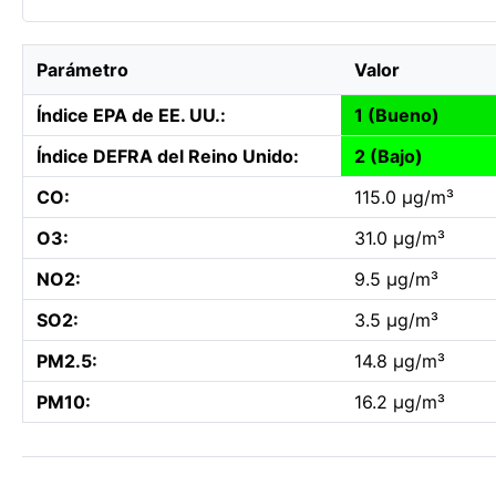
Parámetro
Valor
Índice EPA de EE. UU.:
1 (Bueno)
Índice DEFRA del Reino Unido:
2 (Bajo)
CO:
115.0 µg/m³
O3:
31.0 µg/m³
NO2:
9.5 µg/m³
SO2:
3.5 µg/m³
PM2.5:
14.8 µg/m³
PM10:
16.2 µg/m³