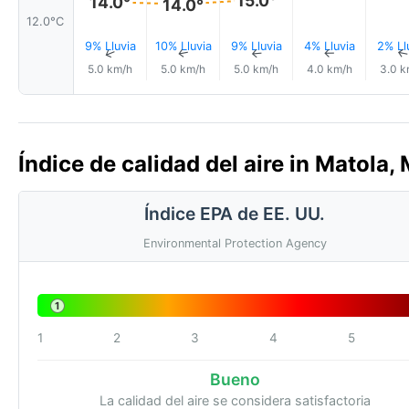
14.0°
14.0°
12.0°C
9% Lluvia
10% Lluvia
9% Lluvia
4% Lluvia
2% Ll
↑
↑
↑
↑
5.0 km/h
5.0 km/h
5.0 km/h
4.0 km/h
3.0 k
Índice de calidad del aire in Matola
Índice EPA de EE. UU.
Environmental Protection Agency
1
1
2
3
4
5
Bueno
La calidad del aire se considera satisfactoria