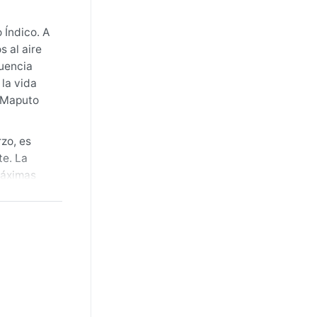
 Índico. A
 al aire
luencia
 la vida
e Maputo
zo, es
te. La
máximas
tros
ta ligera
 clima es
os ciclones
do vientos
ente el